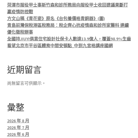
菏澤市服役甲士事新竹森和診所務局向服役甲士收回建議果斷打
贏疫情防控戰
方文山稱《青花瓷》原名《台包養價格青銅器》(圖)
青島前灣保稅港區稅務局：稅企齊心抗疫情森和診所家醫科 連續
優化徵稅辦事
全國持JIUYI俱意住宅設計社保卡人數達13.9億人，覆蓋98.9%生齒
看望北京市平谷區體育中間安頓點_中到九宮格講座國網
近期留言
尚無留言可供顯示。
彙整
2026 年 8 月
2026 年 7 月
2026 年 6 月