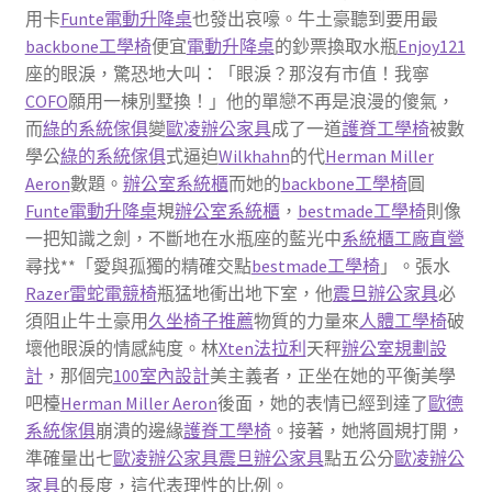
用卡
Funte電動升降桌
也發出哀嚎。牛土豪聽到要用最
backbone工學椅
便宜
電動升降桌
的鈔票換取水瓶
Enjoy121
座的眼淚，驚恐地大叫：「眼淚？那沒有市值！我寧
COFO
願用一棟別墅換！」他的單戀不再是浪漫的傻氣，
而
綠的系統傢俱
變
歐凌辦公家具
成了一道
護脊工學椅
被數
學公
綠的系統傢俱
式逼迫
Wilkhahn
的代
Herman Miller
Aeron
數題。
辦公室系統櫃
而她的
backbone工學椅
圓
Funte電動升降桌
規
辦公室系統櫃
，
bestmade工學椅
則像
一把知識之劍，不斷地在水瓶座的藍光中
系統櫃工廠直營
尋找**「愛與孤獨的精確交點
bestmade工學椅
」。張水
Razer雷蛇電競椅
瓶猛地衝出地下室，他
震旦辦公家具
必
須阻止牛土豪用
久坐椅子推薦
物質的力量來
人體工學椅
破
壞他眼淚的情感純度。林
Xten法拉利
天秤
辦公室規劃設
計
，那個完
100室內設計
美主義者，正坐在她的平衡美學
吧檯
Herman Miller Aeron
後面，她的表情已經到達了
歐德
系統傢俱
崩潰的邊緣
護脊工學椅
。接著，她將圓規打開，
準確量出七
歐凌辦公家具
震旦辦公家具
點五公分
歐凌辦公
家具
的長度，這代表理性的比例。