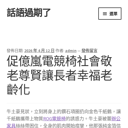
話語過期了
跳
跳
選單
至
至
導
主
首頁
覽
要
列
內
容
發佈日期:
2026 年 4 月 12 日
作者:
admin
—
發佈留言
促億嵐電競椅社會敬
老尊賢讓長者幸福老
齡化
牛土豪見狀，立刻將身上的鑽石項圈扔向金色千紙鶴，讓
千紙鶴攜帶上物質
ROG電競椅
的誘惑力。牛土豪被蕾
辦公
家具
絲絲帶困住，全身的肌肉開始痙攣，他那張純金箔信