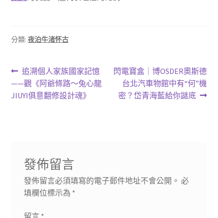
分類:
夜泊牛渚怀古
文
上
下
追溯個人家族國家記憶
閃電寶盒｜博OSDER奧斯德
一
一
——觀《阿爺條路～兔心龍
台北汽車物館中有“何”機
章
篇
篇
JIUYI俱意翻修設計魂》
密？岱青海藍給你謎底
導
文
文
章:
章:
覽
發佈留言
發佈留言必須填寫的電子郵件地址不會公開。
必
填欄位標示為
*
留言
*