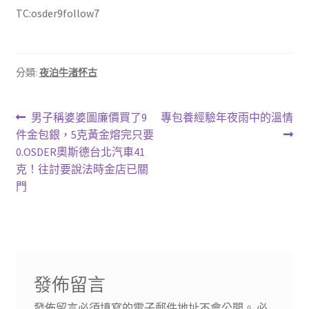
TC:osder9follow7
分類:
夜泊牛渚怀古
文
上
下
男子稱婆婆圖廉價買了9
專包養經驗年夜雨中的溫情
一
一
件金包銀，5克黃金熔完只要
章
篇
篇
0.OSDER奧斯德台北汽車41
導
文
文
克！往討要說法時金店已關
章:
章:
門
覽
發佈留言
發佈留言必須填寫的電子郵件地址不會公開。
必