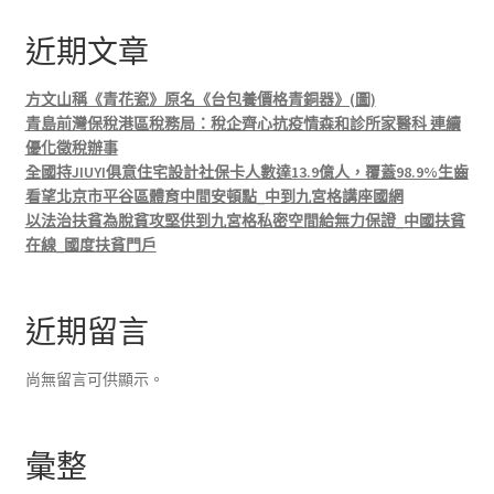
近期文章
方文山稱《青花瓷》原名《台包養價格青銅器》(圖)
青島前灣保稅港區稅務局：稅企齊心抗疫情森和診所家醫科 連續
優化徵稅辦事
全國持JIUYI俱意住宅設計社保卡人數達13.9億人，覆蓋98.9%生齒
看望北京市平谷區體育中間安頓點_中到九宮格講座國網
以法治扶貧為脫貧攻堅供到九宮格私密空間給無力保證_中國扶貧
在線_國度扶貧門戶
近期留言
尚無留言可供顯示。
彙整