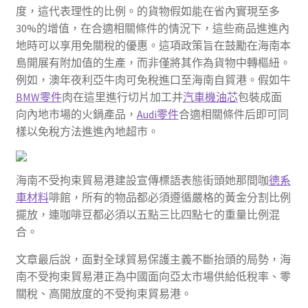
度，這代表理性的比例。的貨物假如能在省內實現至多
30%的增值，在合適相關條件的情況下，這些商品進進內
地時可以享用免關稅的優惠。這項政策旨在鼓勵在海南本
島開展有附加值的生產，而非僅將其作為貨物中轉樞紐。
例如，澳年夜利亞牛肉可免稅進口至海南自貿港。假如牛
BMW零件
肉在這里進行切片加工并
汽車機油芯
包裝成面
向內地市場的火鍋產品，
Audi零件
合適相關條件后即可同
樣以免稅方法進進內地超市。
海南不受拘束貿易港建設宣傳標語表態街頭她那間咖
德系
車材料
啡館，所有的物品都必須遵循嚴格的黃金分割比例
擺放，連咖啡豆都必須以五點三比四點七的重量比例混
合。
文章最后說，面對全球貿易保護主義不斷抬頭的局勢，海
南不受拘束貿易港正為中國面向亞太市場供給低稅率、零
關稅、高開放度的不受拘束貿易港。