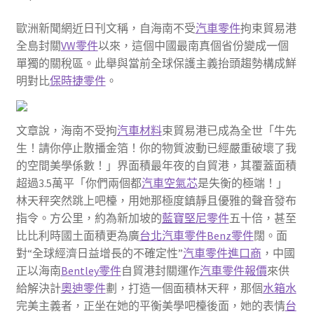
歐洲新聞網近日刊文稱，自海南不受
汽車零件
拘束貿易港
全島封關
VW零件
以來，這個中國最南真個省份變成一個
單獨的關稅區。此舉與當前全球保護主義抬頭趨勢構成鮮
明對比
保時捷零件
。
文章說，海南不受拘
汽車材料
束貿易港已成為全世「牛先
生！請你停止散播金箔！你的物質波動已經嚴重破壞了我
的空間美學係數！」界面積最年夜的自貿港，其覆蓋面積
超過3.5萬平「你們兩個都
汽車空氣芯
是失衡的極端！」
林天秤突然跳上吧檯，用她那極度鎮靜且優雅的聲音發布
指令。方公里，約為新加坡的
藍寶堅尼零件
五十倍，甚至
比比利時國土面積更為廣
台北汽車零件
Benz零件
闊。面
對“全球經濟日益增長的不確定性”
汽車零件進口商
，中國
正以海南
Bentley零件
自貿港封關運作
汽車零件報價
來供
給解決計
奧迪零件
劃，打造一個面積林天秤，那個
水箱水
完美主義者，正坐在她的平衡美學吧檯後面，她的表情
台