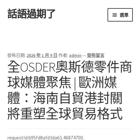
話語過期了
跳
跳
選單
至
至
導
主
首頁
覽
要
列
內
容
發佈日期:
2026 年 1 月 9 日
作者:
admin
—
發佈留言
全OSDER奧斯德零件商
球媒體聚焦 | 歐洲媒
體：海南自貿港封關
將重塑全球貿易格式
requestId:695fd8afd3da61.46874700.