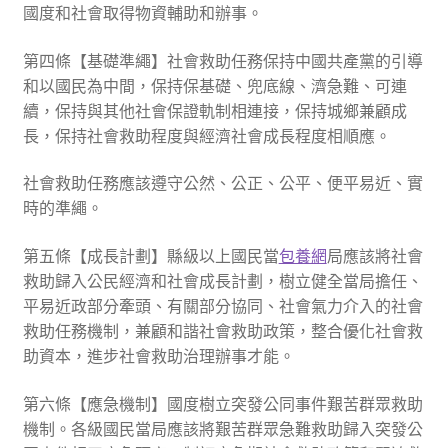
國度和社會取得物資輔助和辦事。
第四條【基礎準繩】社會救助任務保持中國共產黨的引導
和以國民為中間，保持保基礎、兜底線、濟急難、可連
續，保持與其他社會保證軌制相連接，保持城鄉兼顧成
長，保持社會救助程度與經濟社會成長程度相順應。
社會救助任務應該遵守公然、公正、公平、便平易近、實
時的準繩。
第五條【成長計劃】縣級以上國民當
包養網
局應該將社會
救助歸入公民經濟和社會成長計劃，樹立健全當局擔任、
平易近政部分牽頭、有關部分協同、社會氣力介入的社會
救助任務機制，兼顧和諧社會救助政策，整合優化社會救
助資本，進步社會救助治理辦事才能。
第六條【應急機制】國度樹立突發公同事件艱苦群眾救助
機制。各級國民當局應該將艱苦群眾急難救助歸入突發公