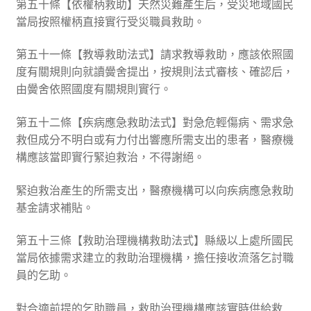
第五十條【依權柄救助】天然災難產生后，受災地域國民
當局按照權柄直接實行受災職員救助。
第五十一條【教導救助法式】請求教導救助，應該依照國
度有關規則向就讀黌舍提出，按規則法式審核、確認后，
由黌舍依照國度有關規則實行。
第五十二條【疾病應急救助法式】對急危輕傷病、需求急
救但成分不明白或有力付出響應所需支出的患者，醫療機
構應該當即實行緊迫救治，不得謝絕。
緊迫救治產生的所需支出，醫療機構可以向疾病應急救助
基金請求補貼。
第五十三條【救助治理機構救助法式】縣級以上處所國民
當局依據需求建立的救助治理機構，擔任接收流落乞討職
員的乞助。
對合適前提的乞助職員，救助治理機構應該實時供給救