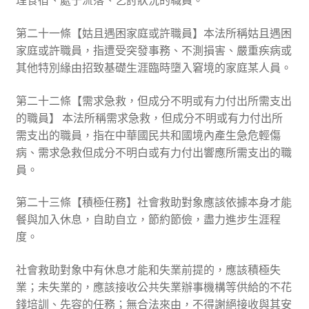
理食宿、處于流落、乞討狀況的職員。
第二十一條【姑且遇困家庭或許職員】本法所稱姑且遇困
家庭或許職員，指遭受突發事務、不測損害、嚴重疾病或
其他特別緣由招致基礎生涯臨時墮入窘境的家庭某人員。
第二十二條【需求急救，但成分不明或有力付出所需支出
的職員】 本法所稱需求急救，但成分不明或有力付出所
需支出的職員，指在中華國民共和國境內產生急危輕傷
病、需求急救但成分不明白或有力付出響應所需支出的職
員。
第二十三條【積極任務】社會救助對象應該依據本身才能
餐與加入休息，自助自立，節約節儉，盡力進步生涯程
度。
社會救助對象中有休息才能和失業前提的，應該積極失
業；未失業的，應該接收公共失業辦事機構等供給的不花
錢培訓、先容的任務；無合法來由，不得謝絕接收與其安