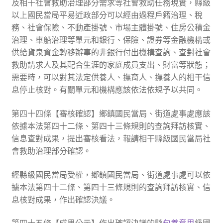
及相干社會救助治理部分需求等社會救助任務現實，縣級
以上國民當局平易近政部分可以經由過程戶籍治理、稅
務、社會保險、不動產掛號、市場主體掛號、住房公積金
治理、車船治理等單元和銀行、保險、證券等金融機構或
供給貨泉資金轉移辦事的非銀行付出機構查詢、查對社會
救助請求人及其配合生涯的家庭成員支出、財富等狀態；
需要時，可以對其法定供養人、撫育人、撫養人的相干信
息停止核對。有關單元和機構應該依法依規予以共同。
第四十四條【審核確認】鄉鎮國民當局、街道處事處應該
依據本法第四十二條、第四十三條規則的查詢拜訪核實、
信息查對成果，提出審核看法，報請相干縣級國民當局社
會救助治理部分確認。
經縣級國民當局受權，鄉鎮國民當局、街道處事處可以依
據本法第四十二條、第四十三條規則的查詢拜訪核實、信
息核對成果，作出確認決議。