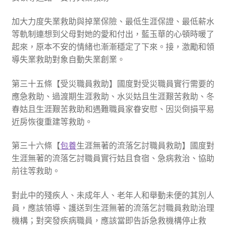
加大力度失業救助與掉業保險、最低生涯保證、最低薪水
等軌制連想到父母對她的愛和付出，藍玉華的心頓時暖了
起來，原本不安的情緒也漸漸穩定了下來。接，激勵和領
導失業救助對象自動失業創業。
第三十五條【受災職員救助】國度對受災職員實行需要的
應急救助、過渡期生涯救助、水災姑且生涯艱苦救助、冬
春姑且生涯艱苦救助和遇難職員家眷安慰、因災倒損平易
近房恢復重建等救助。
第三十六條【
包養
生涯無著的流落乞討職員救助】國度對
生涯無著的流落乞討職員實行姑且食宿、急病救治、協助
前往等救助。
對此中的殘疾人、未成年人、老年人和舉動未便的其別人
員，應該領導、護送到生涯無著的流落乞討職員救助治理
機構；對突發疾病職員，應該當即告訴急救機構停止救