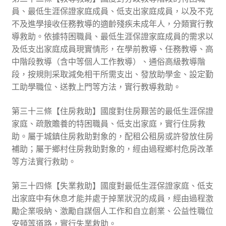
員、最低生涯保證家庭成員、低支出家庭成員，以及不克
不及進學接收任務教導的適齡殘疾未成年人，分類實行教
導救助。依據特困職員、最低生涯保證家庭成員的需求以
及低支出家庭成員現實情形，在學前教導、任務教導、高
中階段教導（含中等個人工作教導）、通俗高級教導階
段，按規則采取減免相干所需支出、發放助學金、設定勤
工助學職位、送教上門等方法，實行教導救助。
第三十三條【住房救助】國度對住房艱苦的最低生涯保證
家庭、疏散贍養的特困職員、低支出家庭，實行住房救
助。屬于城鎮住房救助對象的，配租公租房或許發放住房
補助；屬于鄉村住房救助對象的，經由過程鄉村危房改革
等方法實行救助。
第三十四條【失業救助】國度對最低生涯保證家庭、低支
出家庭中有休息才能并處于掉業狀況的成員，經由過程激
勵企業吸納、激勵自謀個人工作和自立創業、公益性職位
安頓等道路，實行失業救助。