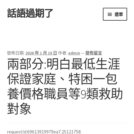
話語過期了
跳
跳
選單
至
至
導
主
首頁
覽
要
列
內
容
發佈日期:
2026 年 1 月 10 日
作者:
admin
—
發佈留言
兩部分:明白最低生涯
保證家庭、特困一包
養價格職員等9類救助
對象
requestId:69613919979ea7.25121758.