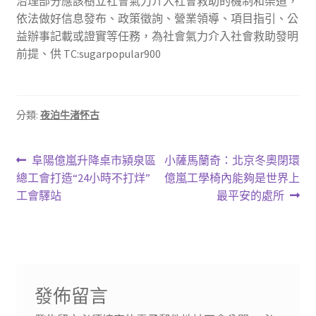
治理部分應該樹立社會氣力介入社會救助的機制和渠道，
依法做好信息發布、政策徵詢、營業領導、項目指引、公
益辦事記載或證實等任務，為社會氣力介入社會救助發明
前提、供 TC:sugarpopular900
分類:
夜泊牛渚怀古
文
上
下
阜陽億嵐升降桌市潁泉區
小薩馬蘭奇：北京冬奧閉環
一
一
總工會打造“24小時不打烊”
億嵐工學椅內能夠是世界上
章
篇
篇
工會驛站
最平安的處所
導
文
文
章:
章:
覽
發佈留言