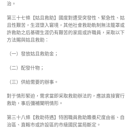
治。
第三十七條【姑且救助】國度對遭受突發性、緊急性、姑
且性艱苦，生涯墮入窘境，其他社會救助軌制無法籠罩或
許救助之后基礎生涯仍有艱苦的家庭或許職員，采取以下
方法賜與姑且救助：
（一）發放姑且救助金；
（二）配發什物；
（三）供給需要的辦事。
對于情形緊迫，需求當即采取救助辦法的，應該直接實行
救助，事后彌補闡明情形。
第三十八條【救助待遇】特困職員救助贍養尺度由省、自
治區、直轄市或許設區的市級國民當局斷定。