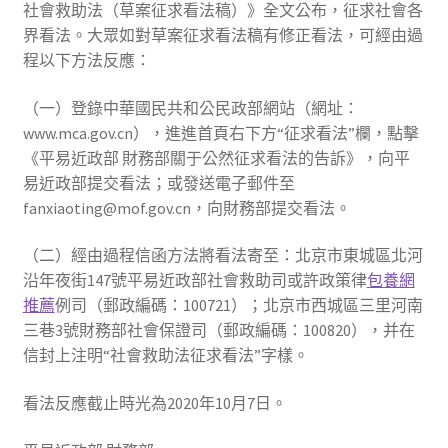
社會救助法（草案征求看法稿）》全文公布，征求社會各
界看法。大眾如對草案征求看法稿有修正看法，可經由過
程以下方法反應：
（一）登錄中華國民共和公民政部網站（網址：
www.mca.gov.cn），進進首頁右下方“征求看法”欄，點擊
《平易近政部 財務部關于公然征求看法的告訴》，向平
易近政部提交看法；或發送電子郵件至
fanxiaoting@mof.gov.cn，向財務部提交看法。
（二）經由過程信函方法將看法寄至：北京市東城區北河
沿年夜街147號平易近政部社會救助司或許政策律
包養網
推薦
例司（郵政編碼：100721）；北京市西城區三里河南
三巷3號財務部社會保證司（郵政編碼：100820），并在
信封上注明“社會救助法征求看法”字樣。
看法反應截止時光為2020年10月7日。