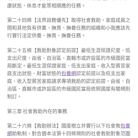
康狀態、休息才能等相順應的任務。
第二十四條【法界說務優先】取得社會救助，家庭成員之
間和其他負有供養、撫育、撫養任務的組織和小我應該先
行實行法定供養、撫育、撫養任務。
第二十五條【救助對象認定前提】最低生涯保證尺度、低
支出尺度，由省、自治區、直轄市或許設區的市級國民當
局斷定。最低生涯保證家庭、低支出家庭、收入型貧苦家
庭支出狀態、財富狀態的
包養網
認定前提以及低支出家
庭、收入型貧苦家庭請求專項救助的認定前提，由省、自
治區、直轄市或許設區的市級國民當局依照國度有關規則
制訂。
第三章 社會救助內在的事務
第二十六條【救助辦法】國度樹立并實行以下社會救
包養
網
助軌制，對合適本法第十四條規則的社會救助對象范圍