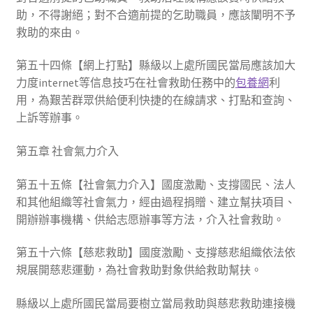
助，不得謝絕；對不合適前提的乞助職員，應該闡明不予
救助的來由。
第五十四條【網上打點】縣級以上處所國民當局應該加大
力度internet等信息技巧在社會救助任務中的
包養網
利
用，為艱苦群眾供給便利快捷的在線請求、打點和查詢、
上訴等辦事。
第五章 社會氣力介入
第五十五條【社會氣力介入】國度激勵、支撐國民、法人
和其他組織等社會氣力，經由過程捐贈、建立幫扶項目、
開辦辦事機構、供給志愿辦事等方法，介入社會救助。
第五十六條【慈悲救助】國度激勵、支撐慈悲組織依法依
規展開慈悲運動，為社會救助對象供給救助幫扶。
縣級以上處所國民當局要樹立當局救助與慈悲救助連接機