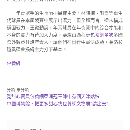
年青選手的生長節拍異樣主要。林詩棟、蒯曼等重生
代球員在本屆競賽中展示出潛力，但全體而言，還未構成
穩固戰力。王勵勤說，年青球員在年夜賽中的綜合才能和
本身的實力有待加大力度，要經由過程更
包養網單次
多國
際外競賽錘煉年青人，讓他們在實行中盡快成熟，為洛杉
磯奧運會擔綱主力打下基本。
包養網
分類: 未分類
文
上
覓甜心寶貝包養網亞洲冠軍陣中有個天津姑娘
一
下
中國博物館，把更多甜心找包養網文物展“請出去”
章
篇
一
導
文
篇
章:
文