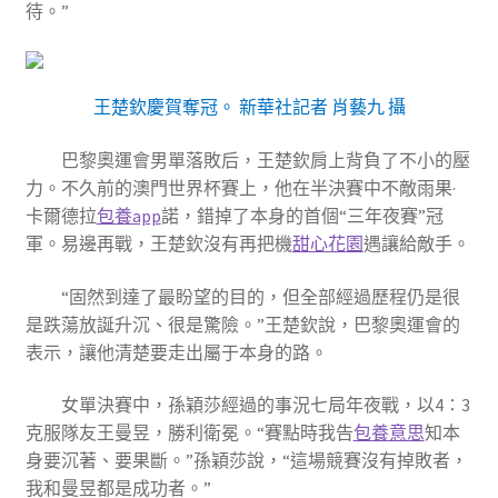
待。”
王楚欽慶賀奪冠。 新華社記者 肖藝九 攝
巴黎奧運會男單落敗后，王楚欽肩上背負了不小的壓
力。不久前的澳門世界杯賽上，他在半決賽中不敵雨果·
卡爾德拉
包養app
諾，錯掉了本身的首個“三年夜賽”冠
軍。易邊再戰，王楚欽沒有再把機
甜心花園
遇讓給敵手。
“固然到達了最盼望的目的，但全部經過歷程仍是很
是跌蕩放誕升沉、很是驚險。”王楚欽說，巴黎奧運會的
表示，讓他清楚要走出屬于本身的路。
女單決賽中，孫穎莎經過的事況七局年夜戰，以4∶3
克服隊友王曼昱，勝利衛冕。“賽點時我告
包養意思
知本
身要沉著、要果斷。”孫穎莎說，“這場競賽沒有掉敗者，
我和曼昱都是成功者。”