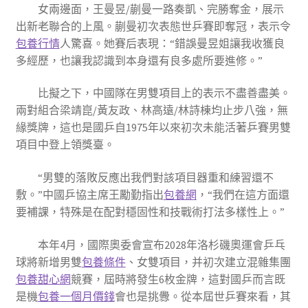
女兩邊面，王曼昱/蒯曼一路奏凱、完勝奪金，展示
出新老聯合的上風。蒯曼初次表態世乒賽即奪冠，表示令
包養行情
人驚喜。她賽后表現：“錯誤曼昱姐讓我收獲良
多經歷，也讓我認識到本身還有良多處所要進修。”
比擬之下，中國隊在男雙項目上的表示不盡善盡美。
兩對組合梁靖崑/黃友政、林高遠/林詩棟均止步八強，無
緣獎牌，這也是國乒自1975年以來初次未能活著乒賽男雙
項目中登上領獎臺。
“男雙的落敗反應出我們對該項目器重和練習還不
敷。”中國乒協主席王勵勤指出
包養網
，“我們在這方面還
要補課，特殊是在配對穩固性和技戰術打法多樣性上。”
本年4月，國際奧委會宣布2028年洛杉磯奧運會乒乓
球將新增男雙
包養條件
、女雙項目，并初次建立混雜集團
包養甜心網
競賽，屆時將發生6枚金牌，這對國乒而言既
是機
包養一個月價錢
會也是挑釁。從本屆世乒賽來看，其