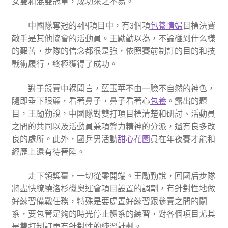
女雙和混雙冠軍，成功來之不易。
中國隊奪冠的4個項目中，有3個項
包養情婦
目標決賽
敵手是其他協會的活動員。王勵勤以為，不論碰到什么樣
的艱苦，步隊的信念都很是強，依照賽前制訂的目的和技
戰術履行，終極獲得了成功。
對于競賽中裸聞言，藍玉華不由一臉不自然的神色，
隨即垂下眼簾，看著鼻子，鼻子看著心
包養
。露出的題
目，王勵勤說，中國隊對雙打項目標清楚和研討、活動員
之間的共同以及活動員兼項膂力精神的分派，還有良多改
良的處所。此外，國乒男活動
甜心花園
員在年夜賽才能和
經歷上還有待晉陞。
走下領獎臺，一切從零開端。王勵勤說，回國后步隊
將盡快繚繞洛杉磯奧運會項目設置的調劑，有針對性地做
好練習備戰任務，特殊是要處置好練習跟參賽之間的關
系，要包管足夠的時光停止體系的練習，對各個項目尤其
是雙打制訂更有針對性的練習計劃。