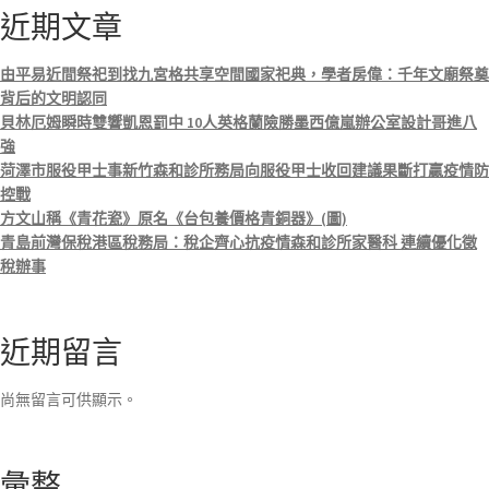
近期文章
由平易近間祭祀到找九宮格共享空間國家祀典，學者房偉：千年文廟祭奠
背后的文明認同
貝林厄姆瞬時雙響凱恩罰中 10人英格蘭險勝墨西億嵐辦公室設計哥進八
強
菏澤市服役甲士事新竹森和診所務局向服役甲士收回建議果斷打贏疫情防
控戰
方文山稱《青花瓷》原名《台包養價格青銅器》(圖)
青島前灣保稅港區稅務局：稅企齊心抗疫情森和診所家醫科 連續優化徵
稅辦事
近期留言
尚無留言可供顯示。
彙整