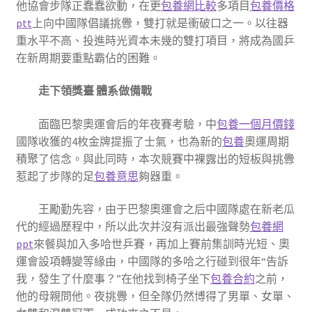
他協會步隊正蠢蠢欲動，在更
包養網比較
多項目
包養價格
ptt
上向中國隊倡議挑釁，雙打就是衝破口之一。以往器
重水平不高、投進時光資本未幾的雙打項目，將成為國乒
在新周期要重點霸佔的困難。
走下領獎臺 體系做備戰
面臨巴黎奧運會后的年夜賽考驗，中
包養一個月價錢
國隊收獲的4枚金牌提振了士氣，也為新的
包養
奧運周期
積聚了信念。與此同時，本次競賽中裸露出的短板與挑釁
惹起了步隊的足
包養意思
夠器重。
王勵勤先容，由于巴黎奧運會之后中國隊處在新老瓜
代的經過歷程中，所以此次并沒有派出最強聲勢
包養網
ppt
來餐與加入多哈世乒賽，再加上賽前集訓時光短、奧
運會設項轉變等緣由，中國隊的多哈之行碰到很年“告訴
我，發生了什麼事？”在他找到椅子坐下
包養合約
之前，
他的母親問他。夜挑釁，但全隊仍然博得了男單、女單、