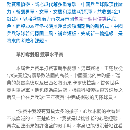
臨賽程慎密、新老瓜代等多重考驗，中國乒乓球隊頂住壓
力，斬獲男單、女單、女雙和混雙4項冠軍，共收獲4金1
銀2銅，以強盛統治力再次展示國
包養一個月價錢
乒底
色。面臨2028年洛杉磯奧運會設項調劑后的新格式，中國
乒乓球隊若何穩固上風、補齊短板、完成新一輪進級，是
將來的考驗和課題。
單打奪雙冠 競爭水平高
本屆世乒賽單打賽事競爭劇烈。男單賽場，王楚欽從
1/8決賽起持續擊敗法國的高茨、中國臺北的林昀儒、瑞
典的莫雷高德以及巴西名將雨果·卡爾德拉諾，首奪世乒
賽男單冠軍。他也成為繼馬龍、張繼科和樊振東等球員之
后又一位在乒乓球“三年夜賽”中完成衝破的男隊球員。
“決賽中我沒有背負太多的擔子，心坎求勝的欲看是
不成磨滅的。”王楚欽說，“我就是以挑釁者的心態迎戰，
再次面臨雨果如許強盛的敵手時，本身也能很沉著地往看