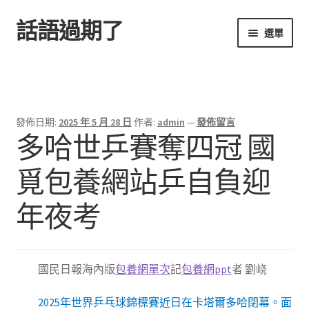
話語過期了
跳
跳
選單
至
至
導
主
首頁
覽
要
列
內
容
發佈日期:
2025 年 5 月 28 日
作者:
admin
—
發佈留言
多哈世乒賽奪四冠 國
覓包養網站乒自負迎
年夜考
國民日報海內版
包養網單次
記
包養網ppt
者 劉峣
2025年世界乒乓球錦標賽近日在卡塔爾多哈閉幕。面