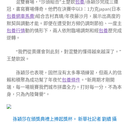
混雙賽場，“莎頭組合”王楚欽
包養
/孫穎莎完成三連
冠，書寫賽場傳奇。他們在決賽中以3∶1力克japan(日本
包養網車馬費
)組合吉村真晴/年夜藤沙月，展示出高度的
默契與調動才能。即便在遭受對方頻仍調劑節拍、一度主
包養行情
動的情形下，兩人依附臨場調劑和經
包養
歷完成
逆轉。
“我們從奧運會到此刻，對混雙的懂得越來越深了。”
王楚欽說。
孫穎莎也表現，固然沒有太多專項練習，但兩人的信
賴和積聚為成功幫了年夜忙
包養條件
。“新周期才剛開
端，每一場競賽我們城市拼盡全力。打好每一分，不為本
身，只為內陸聲譽”。
孫穎莎在頒獎典禮上捧起獎杯。 新華社記者 劉續 攝