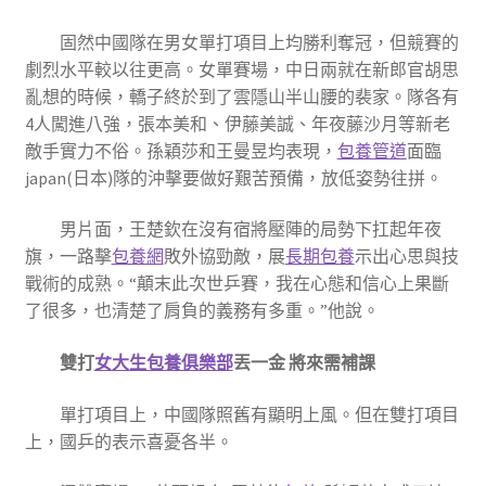
固然中國隊在男女單打項目上均勝利奪冠，但競賽的
劇烈水平較以往更高。女單賽場，中日兩就在新郎官胡思
亂想的時候，轎子終於到了雲隱山半山腰的裴家。隊各有
4人闖進八強，張本美和、伊藤美誠、年夜藤沙月等新老
敵手實力不俗。孫穎莎和王曼昱均表現，
包養管道
面臨
japan(日本)隊的沖擊要做好艱苦預備，放低姿勢往拼。
男片面，王楚欽在沒有宿將壓陣的局勢下扛起年夜
旗，一路擊
包養網
敗外協勁敵，展
長期包養
示出心思與技
戰術的成熟。“顛末此次世乒賽，我在心態和信心上果斷
了很多，也清楚了肩負的義務有多重。”他說。
雙打
女大生包養俱樂部
丟一金 將來需補課
單打項目上，中國隊照舊有顯明上風。但在雙打項目
上，國乒的表示喜憂各半。