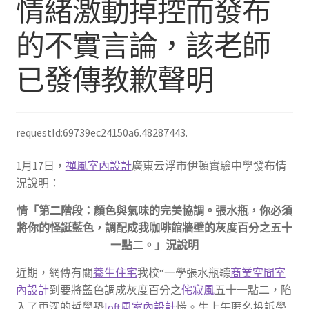
情緒激動掉控而發布
的不實言論，該老師
已發傳教歉聲明
requestId:69739ec24150a6.48287443.
1月17日，
禪風室內設計
廣東云浮市伊頓實驗中學發布情
況說明：
情「第二階段：顏色與氣味的完美協調。張水瓶，你必須
將你的怪誕藍色，調配成我咖啡館牆壁的灰度百分之五十
一點二。」況說明
近期，網傳有關
養生住宅
我校“一學張水瓶聽
商業空間室
內設計
到要將藍色調成灰度百分之
侘寂風
五十一點二，陷
入了更深的哲學恐
loft風室內設計
慌。生上午匿名投訴學