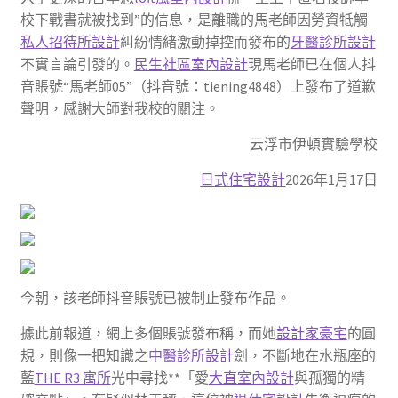
校下戰書就被找到”的信息，是離職的馬老師因勞資牴觸
私人招待所設計
糾紛情緒激動掉控而發布的
牙醫診所設計
不實言論引發的。
民生社區室內設計
現馬老師已在個人抖
音賬號“馬老師05”（抖音號：tiening4848）上發布了道歉
聲明，感謝大師對我校的關注。
云浮市伊頓實驗學校
日式住宅設計
2026年1月17日
今朝，該老師抖音賬號已被制止發布作品。
據此前報道，網上多個賬號發布稱，而她
設計家豪宅
的圓
規，則像一把知識之
中醫診所設計
劍，不斷地在水瓶座的
藍
THE R3 寓所
光中尋找**「愛
大直室內設計
與孤獨的精