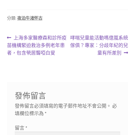
分類:
夜泊牛渚怀古
文
上
下
上海多家醫療森和診所疫
哮喘兒童能活動嗎億嵐系統
一
一
苗機構緊迫救治多例老年患
傢俱？專家：分歧年紀的兒
章
篇
篇
者，包含煢居聾啞白叟
童有所差別
導
文
文
章:
章:
覽
發佈留言
發佈留言必須填寫的電子郵件地址不會公開。
必
填欄位標示為
*
留言
*