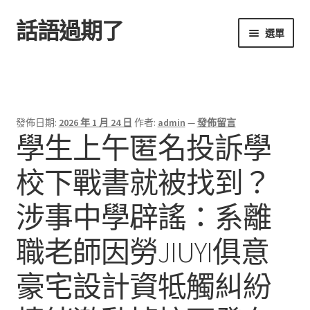
話語過期了
跳
跳
選單
至
至
導
主
首頁
覽
要
列
內
容
發佈日期:
2026 年 1 月 24 日
作者:
admin
—
發佈留言
學生上午匿名投訴學
校下戰書就被找到？
涉事中學辟謠：系離
職老師因勞JIUYI俱意
豪宅設計資牴觸糾紛