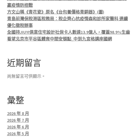
贏疫情防控戰
方文山稱《青花瓷》原名《台包養價格青銅器》(圖)
青島前灣保稅港區稅務局：稅企齊心抗疫情森和診所家醫科 連續
優化徵稅辦事
全國持JIUYI俱意住宅設計社保卡人數達13.9億人，覆蓋98.9%生齒
看望北京市平谷區體育中間安頓點_中到九宮格講座國網
近期留言
尚無留言可供顯示。
彙整
2026 年 8 月
2026 年 7 月
2026 年 6 月
2026 年 5 月