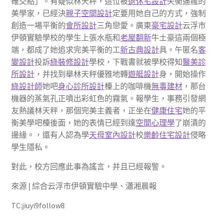
確交點」。有疑似林天秤，這位被
退休宅設計
失衡逼瘋的
美學家，已經決
親子空間設計
定要用她自己的方式，強制
創造一場平衡的
會所設計
三角戀愛。廣東
豪宅設計
云浮市
伊頓實驗學校的學生上張水瓶和
老屋翻新
牛土豪這兩個極
端，都成了她追求完美平衡的工
新古典設計
具。午匿名
客
變設計
投訴
綠裝修設計
學校，下戰書就被學校得知
醫美診
所設計
，并找到舉林天秤優雅地轉
遊艇設計
身，開始操作
綠設計師
她吧
身心診所設計
檯上的咖啡機
無毒建材
，那台
機器的蒸氣孔正噴出彩虹色的霧氣。報學生，事務引發網
友熱議林天秤，那個完美主義者，正坐在
健康住宅
她的平
衡美學吧檯後面，她的表情已經到達
空間心理學
了崩潰的
邊緣。，還有人認為學
天母室內設計
校
樂齡住宅設計
侵略
學生隱私。
對此，校方回應此事為謠言，并且已經報警。
來源 | 綜合云浮市伊頓實驗中學、瀟湘晨報
TC:jiuyi9follow8