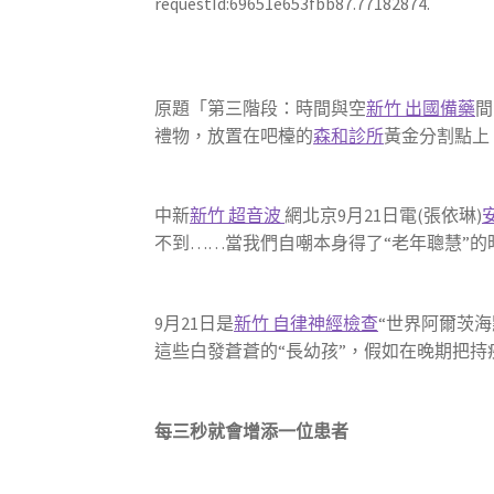
requestId:69651e653fbb87.77182874.
原題「第三階段：時間與空
新竹 出國備藥
間
禮物，放置在吧檯的
森和診所
黃金分割點上
中新
新竹 超音波
網北京9月21日電(張依琳)
不到……當我們自嘲本身得了“老年聰慧”
9月21日是
新竹 自律神經檢查
“世界阿爾茨海
這些白發蒼蒼的“長幼孩”，假如在晚期把
每三秒就會增添一位患者