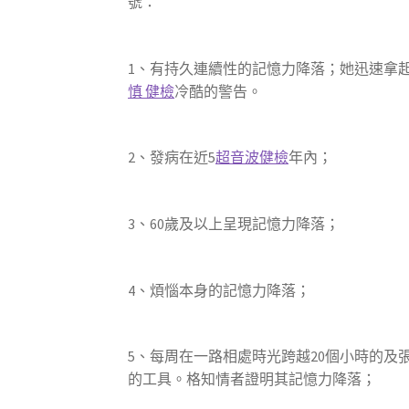
號：
1、有持久連續性的記憶力降落；她迅速拿
慎 健檢
冷酷的警告。
2、發病在近5
超音波健檢
年內；
3、60歲及以上呈現記憶力降落；
4、煩惱本身的記憶力降落；
5、每周在一路相處時光跨越20個小時的及
的工具。格知情者證明其記憶力降落；