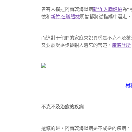
曾有人描述阿爾茨海默病
新竹 入職健檢
為“
憶和
新竹 在職體檢
明智都將從指縫中溜走，
而這對于他們的家庭來說異樣是不克不及蒙
又要蒙受逐步被親人遺忘的苦楚。
康德診所
材
不克不及治愈的疾病
遺憾的是，阿爾茨海默病是不成逆的疾病。