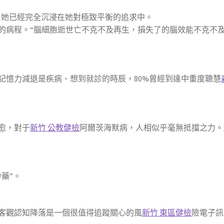
，她已經完全沉浸在她對極致平衡的追求中。
的病程。“腦細胞逝世亡不克不及再生，損失了的腦效能不克不
記憶力減退是疾病、想到就診的時辰，80%曾經到達中重度聰慧
愈，對于
新竹 公教健檢
阿爾茨海默病，人相似乎毫無抵擋之力。
藥”。
客觀認知降落是一個很值得追蹤關心的風
新竹 東區健檢
險電子訊