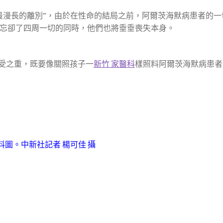
最漫長的離別”，由於在性命的結局之前，阿爾茨海默病患者的一
忘卻了四周一切的同時，他們也將垂垂喪失本身。
受之重，既要像關照孩子一
新竹 家醫科
樣照料阿爾茨海默病患者
料圖。中新社記者 楊可佳 攝