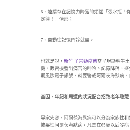
6、連續存在記憶力降落的煩惱「張水瓶！
定律！」情形；
7、自動往記憶門診就醫。
也就是說，
新竹 子宮頸疫苗
當呈現顯明牛土
機，販賣機發出痛苦的呻吟。記憶降落，逐
期風險電子訊號，就要警戒阿爾茨海默病，
基因、年紀和周遭的狀況配合招致老年聰慧
專家先容，阿爾茨海默病可以分為家族性和
披髮性阿爾茨海默病，凡是在65歲以后發病