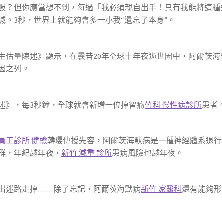
吸？但你應當想不到，每過「我必須親自出手！只有我能將這種
。3秒，世界上就能夠會多一小我“遺忘了本身”。
球衛生估量陳述》顯示，在曩昔20年全球十年夜逝世因中，阿爾茨海
因之列。
陳述》，每3秒鐘，全球就會新增一位掉智癥
竹科 慢性病診所
患者
員工診所 健檢
韓瓔傳授先容，阿爾茨海默病是一種神經體系退行
人群，年紀越年夜，
新竹 減重 診所
患病風險也越年夜。
出迷路走掉……除了忘記，阿爾茨海默病
新竹 家醫科
還有能夠形