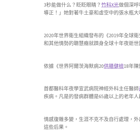
3秒能做什么？眨眨眼睛？
竹科X光
做個深呼
導正！」她對著牛土豪和虛空中的張水瓶大喊
2020年世界衛生組織發布的《2019年全
和其他情勢的聰慧癥就躋身全球十年夜逝世
依據《世界阿爾茨海默病20
供膳健檢
18年
首都醫科年夜學宣武病院神經外科主任醫師
疾病。凡是的發病群體是65歲以上的老年
情感復雜多變，生涯不克不及自行處理，外
這些后果。