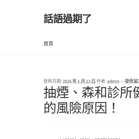
話語過期了
跳
跳
至
至
導
主
覽
要
首頁
列
內
容
首頁
發佈日期:
2026 年 1 月 13 日
作者:
admin
—
發佈留
文
抽煙、森和診所
章
的風險原因！
導
覽