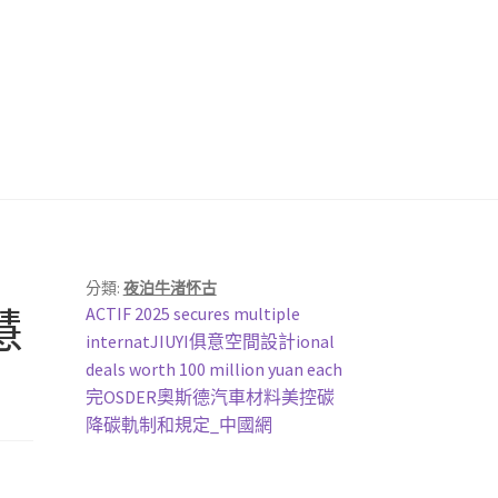
分類:
夜泊牛渚怀古
上
慧
ACTIF 2025 secures multiple
一
internatJIUYI俱意空間設計ional
篇
deals worth 100 million yuan each
文
下
完OSDER奧斯德汽車材料美控碳
章:
一
降碳軌制和規定_中國網
篇
文