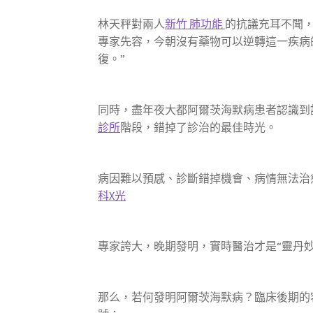
林天秤對兩人
新竹 肺功能
的抗議充耳不聞
專家先容，今朝沒有藥物可以逆轉這一疾病
復。”
同時，盡年夜大都阿爾茨海默病患者認識到
診所
階段，錯掉了診治的最佳時光。
病因難以預感、診斷錯掉機會、病情無法治
科X光
專家誇大，晚期發明，實時醫治才是“靈丹妙
那么，若何發明阿爾茨海默病？臨床後期的