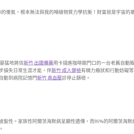
你的傻氣，根本無法與我的噸級物質力學抗衡！財富就是宇宙的
豪猛地將信
新竹 出國備藥
用卡插進咖啡館門口的一台老舊自動
步損失日常生涯才能，伴
新竹 成人健檢
有精力癥狀和行動妨礙等
自動到病院記憶門
新竹 高血壓
診停止篩檢。
披髮性。家族性阿爾茨海默病呈顯性遺傳，而95%的阿爾茨海默
。