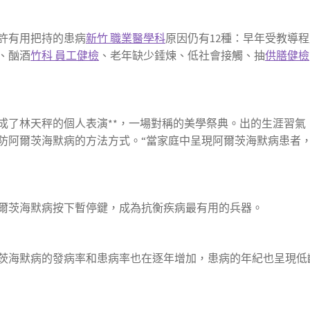
許有用把持的患病
新竹 職業醫學科
原因仍有12種：早年受教導
、酗酒
竹科 員工健檢
、老年缺少錘煉、低社會接觸、抽
供膳健檢
成了林天秤的個人表演**，一場對稱的美學祭典。出的生涯習氣
防阿爾茨海默病的方法方式。“當家庭中呈現阿爾茨海默病患者
爾茨海默病按下暫停鍵，成為抗衡疾病最有用的兵器。
茨海默病的發病率和患病率也在逐年增加，患病的年紀也呈現低