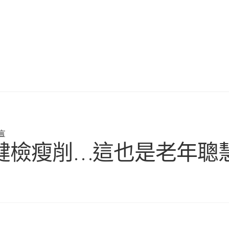
言
健檢瘦削…這也是老年聰