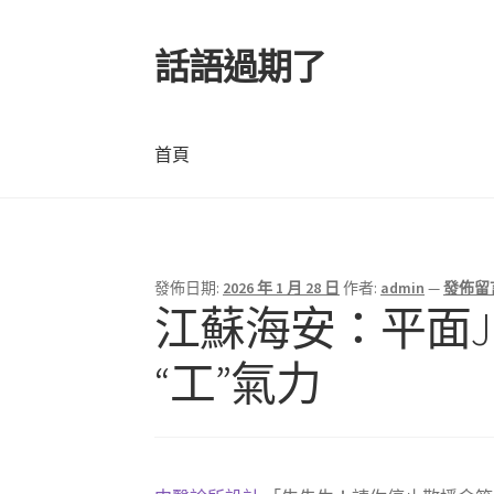
話語過期了
跳
跳
至
至
導
主
覽
要
首頁
列
內
容
首頁
發佈日期:
2026 年 1 月 28 日
作者:
admin
—
發佈留
文
江蘇海安：平面J
章
“工”氣力
導
覽