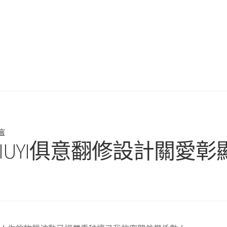
言
IUYI俱意翻修設計關愛彰