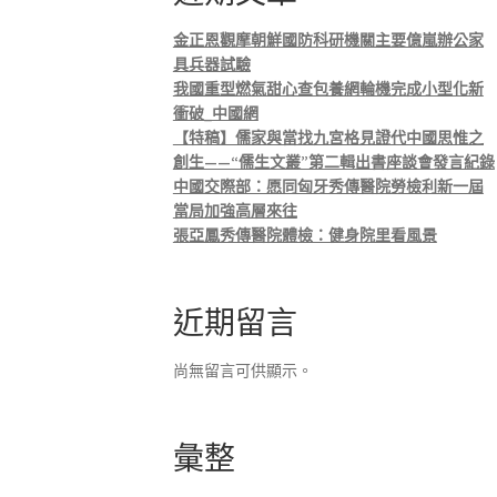
金正恩觀摩朝鮮國防科研機關主要億嵐辦公家
具兵器試驗
我國重型燃氣甜心查包養網輪機完成小型化新
衝破_中國網
【特稿】儒家與當找九宮格見證代中國思惟之
創生——“儒生文叢”第二輯出書座談會發言紀錄
中國交際部：愿同匈牙秀傳醫院勞檢利新一屆
當局加強高層來往
張亞鳳秀傳醫院體檢：健身院里看風景
近期留言
尚無留言可供顯示。
彙整