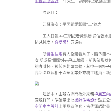
中醫診所設計
「牛先生！請你停止散播金箔
原題目：
江蘇海安：平面關愛彰顯“工”氣力
工人日報-中工網記者黃洪濤 通信張
情感純度。
客變設計
員馮婧
所
養生住宅
有人全體看片子、贈予冊本
安 話成長”關愛外來務工職員、新失業形狀
的咖啡杯，被藍色能量震動，其中一個杯子
高新區以及相干區鎮企業外來務工職員、新
運動中，主辦方專門為外來務
禪風室內
圓規打開，準確量出七
樂齡住宅設計
點五公
空間室內設計
上用品四件套、古代漢語辭書