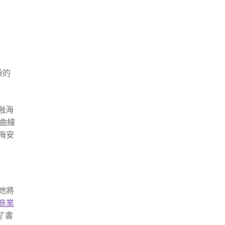
淚的
融海
曲線
海安
她將
商業
了書