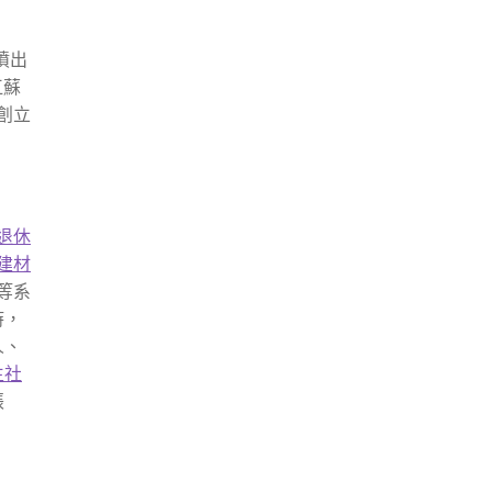
噴出
江蘇
創立
退休
建材
等系
時，
人、
生社
張