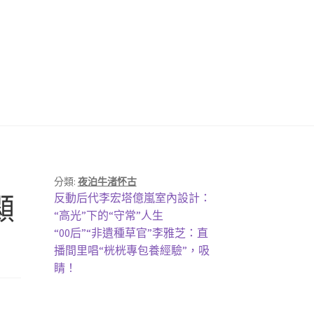
分類:
夜泊牛渚怀古
上
顯
反動后代李宏塔億嵐室內設計：
一
“高光”下的“守常”人生
篇
下
“00后”“非遺種草官”李雅芝：直
文
一
播間里唱“桄桄專包養經驗”，吸
章:
篇
睛！
文
章: