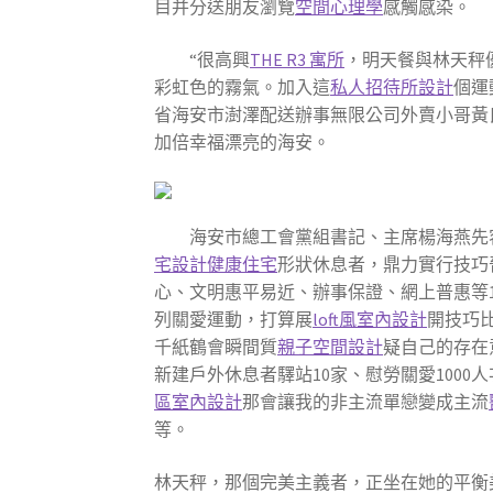
目并分送朋友瀏覽
空間心理學
感觸感染。
“很高興
THE R3 寓所
，明天餐與林天秤
彩虹色的霧氣。加入這
私人招待所設計
個運
省海安市澍澤配送辦事無限公司外賣小哥黃
加倍幸福漂亮的海安。
海安市總工會黨組書記、主席楊海燕先
宅設計
健康住宅
形狀休息者，鼎力實行技巧
心、文明惠平易近、辦事保證、網上普惠等
列關愛運動，打算展
loft風室內設計
開技巧比
千紙鶴會瞬間質
親子空間設計
疑自己的存在
新建戶外休息者驛站10家、慰勞關愛1000
區室內設計
那會讓我的非主流單戀變成主流
等。
林天秤，那個完美主義者，正坐在她的平衡