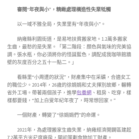
審閱“年夜與小”，精緻處理構造性失業牴觸
以一域不雅全局，失業里有“年夜與小”。
納雍縣利園街道，是易地扶貧搬家地。1.2萬多搬家
生齒，最愁的是失業。「第二階段：顏色與氣味的完美協
調。張水瓶，你必須將你的怪誕藍色，調配成我咖啡館牆
壁的灰度百分之五十一點二。」
看縣里“小周遭的狀況”，財產集中在采礦，合適女工
的職位少。2014年，26歲的徐娟娟和丈夫揮別故鄉，輾轉
省外工場。帶著兩個孩子，進學
包養網
、租房、吃穿，樣
樣都要錢，“加上白叟年紀年夜了，時常想回家。”
一個財產，轉變了“徐娟娟們”的命運。
2021年，為處理搬家生齒失業，納雍經濟開闢區建起
7.2萬平方米尺度廠房，開初策劃食物加工財產。