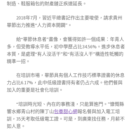
制造、鞋服箱包的財產鏈正疾速延長。
2018年7月，習近平總書記作出主要唆使，請求貴州
畢節出力推進“人力資本開闢”。
給“畢節休息者”畫像，會獲得如許一個成果：年青人
多，但受教導水平低，初中學歷占比34.56%。進步休息者
本質，是處理“有人沒活干”和“有活沒人干”構造性牴觸的
精準一招。
在培訓市場，畢節具有個人工作技巧標準證書的休息
力占比6.17%，此中低級證書持有者仍占六成。他們餐與
加入的重要是社會化培訓。
“培訓時光短、內在的事務淺，只能算進門。”慷慨縣
響水鄉青山村的陳丁山
包養甜心網
報名餐與加入電工培
訓，35天考取低級電工證。可是，到廣東找任務，月薪不
如人意。