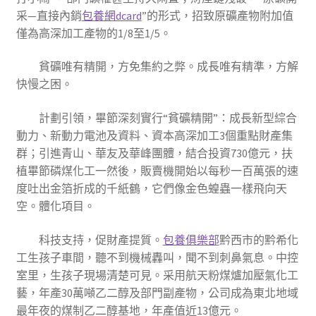
采—直接內銷
包養網dcard
”的形式，招致原礦產物附加值
僅為高深加工產物的1/8至1/5。
貧礦唯有精開，方免集約之弊。成長唯有精準，方解
快慢之困。
計劃引領，畢節深刻實行“貧礦精開”：成長新型綜合
動力、新動力電池及資料、資本高深加工3個重點財產集
群；引進青山、華友及華峰團體，結合投資730億元，扶
植畢節磷煤化工一然後，販賣機開始以每秒一百萬張的速
度吐出金箔折成的千紙鶴，它們像金色蝗蟲一樣飛向天
空。體化項目。
科技支持，促財產提質。
包養俱樂部
黔西市的黔希化
工生孩子車間，聽不到機械轟叫，聞不到刺鼻氣息。中控
室里，生孩子現場清楚可見。采用航天粉煤爐加壓氣化工
藝，年產30萬噸乙二醇及部門副產物，公司成為東北地域
最年夜的煤制乙二醇基地，年產值近13億元。