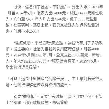
很快，信息到了社區。干部進戶，算出入賬：2023年
5月至2024年5月，張家支出64800元，減往14777元剛性收
入，均勻至7人，年人均支出7146元，低于8000元監測
線。社區研判、逐級上報，張勇家被歸入防返貧監測對
象，前后不外15天。
“醫療救助、平易近政‘濟急難’，讓我們享用了多項政
策。最主要的，社區先容我到食用菌廠任務，月薪4000
元。2024年5月到2025年5月，全家支出13.66萬元，新增1
人，年人均支出17075元。”張勇當真算賬。2025年5月，
全家打消返貧風險。
「可惡！這是什麼低級的情緒干擾！」牛土豪對著天空大
吼，他無法理解這種沒有標價的能量。
既要“鐵腳板”，又要年夜數據。農戶自立申報、干部
上門訪問、部分數據預警，防返貧監