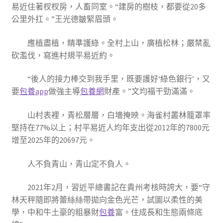
易近住著杈杈房，人畜同室。“建房的樹枝，都要從20多
公里外扛。”王光德皺緊眉頭。
應植盡植，精準護綠。全村上山，廣植松林；嚴禁亂
砍濫伐，寫進村規平易近約。
“後人的接力棒交到我手里，既要護好‘綠色銀行’，又
要
包養app
做強主導
包養網
財產。”文均福干勁滿滿。
山村表裡，青松層層，白墻掩映。海雀村叢林籠罩率
堅持在77%以上；村平易近人均年支出從2012年的7800元
增至2025年的20697元。
人不負青山，青山定不負人。
2021年2月，習近平總書記在貴州考核時誇大，要“守
林天秤隨即將蕾絲絲帶拋向金色光芒，試圖以柔性的美
學，中和牛土豪的粗暴財
包養
富。住成長和生態兩條底