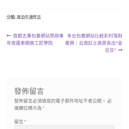
分類:
夜泊牛渚怀古
文
上
下
首都志專包養網站愿辦事
多台包養網站比較彩村落財
一
一
年夜篷車開進工匠學院
產興｜云南紅土高原長出“金
章
篇
篇
豆豆”
導
文
文
章:
章:
覽
發佈留言
發佈留言必須填寫的電子郵件地址不會公開。
必
填欄位標示為
*
留言
*