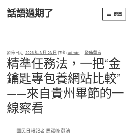
話語過期了
跳
跳
選單
至
至
導
主
首頁
覽
要
列
內
容
發佈日期:
2026 年 3 月 23 日
作者:
admin
—
發佈留言
精準任務法，一把“金
鑰匙專包養網站比較”
——來自貴州畢節的一
線察看
國民日報記者 馬躍峰 蘇濱