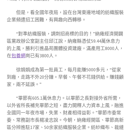
但是，看全國年夜局，設在台灣東邊地域的紡織服裝
企業頻遭招工困難，有興趣向西轉移。
“對準紡織服裝，調劑招商標的目的！”納雍經濟開闢
區黨政辦公室副主任邱江說，納雍縣憑仗59.44萬休息力
的上風，勝利引進晶苑團體投資建廠，滿產用工8000人，
在
包養網
崗已有3800人。
徐娟娟成為第一批員工，每月能賺5000多元，“從家
到廠，走路不外20分鐘。早餐、午餐不花錢供給。賺錢顧
家，兩不延誤。”
“畢節有605.1萬休息力。以畢節之長對接外省所需，
以外省所長補充畢節之短，盡力開釋人力資本上風，融進
全國同一年夜市場，失業、財產相得益彰。”畢節市委常
委、常務副市長楊凌志說。今朝，納雍經開區、畢節高新
區分辨進駐17家、50余家紡織服裝企業。紡紗織布、裁縫