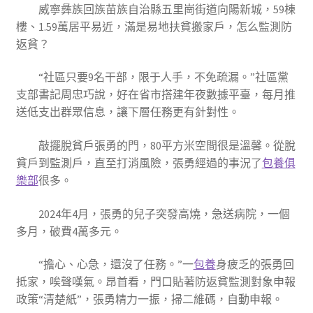
威寧彝族回族苗族自治縣五里崗街道向陽新城，59棟
樓、1.59萬居平易近，滿是易地扶貧搬家戶，怎么監測防
返貧？
“社區只要9名干部，限于人手，不免疏漏。”社區黨
支部書記周忠巧說，好在省市搭建年夜數據平臺，每月推
送低支出群眾信息，讓下層任務更有針對性。
敲擺脫貧戶張勇的門，80平方米空間很是溫馨。從脫
貧戶到監測戶，直至打消風險，張勇經過的事況了
包養俱
樂部
很多。
2024年4月，張勇的兒子突發高燒，急送病院，一個
多月，破費4萬多元。
“擔心、心急，還沒了任務。”一
包養
身疲乏的張勇回
抵家，唉聲嘆氣。昂首看，門口貼著防返貧監測對象申報
政策“清楚紙”，張勇精力一振，掃二維碼，自動申報。