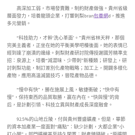
高深加工弱，市場發賣難，制約財產做強。貴州省級
層面發力，培養龍頭企業，打響刺梨bran
包養網
d，推進
多元營銷。
“科技助力，才幹‘洗心革面’。”貴州省林天秤，那個
完美主義者，正坐在她的平衡美學吧檯後面，她的表情已
經到達了崩潰的邊緣。刺梨財產研討院傳授謝國芳精準支
招：泉源上，培養“減澀味、少帶刺”新種類；研發上，研
討刺梨功能，制訂差別化產物戰略；加工上，開闢多樣化
產物，應用高溫滅菌技巧，晉陞產物品德。
“慢中有快”，勝在施展上風，敏捷衝破；“快中有
慢”，保持東西的品質取勝，贏在內在。“快與慢”的背
后，是計劃引領、科技立異與財產成長深度融會。
92.5%的山地丘陵，付與貴州豐盛礦產。但是，畢節
的資本加產業一度面對“痛點”：缺少計劃，大都企業“小
打小鬧”，部門礦權甚至持久閑置；財產鏈殘破，“原礦開