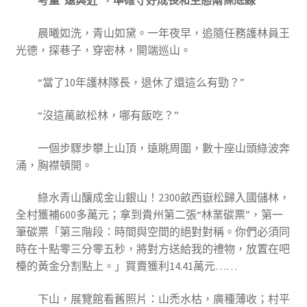
考量“遠與近”，準確守好成長和生態兩條底線
晨曦如洗，青山如黛。一年夜早，追隨任務護林員王
光德，探巷子，穿密林，開端巡山。
“當了10年護林隊長，退休了還這么有勁？”
“沒這萬畝松林，哪有飯吃？”
一個步驟步攀上山頂，遠眺周圍，數十座山頭綠波奔
涌，胸襟頓開。
綠水青山釀成金山銀山！2300畝西嶽松歸入國儲林，
全村獲補600多萬元；拿到貴州第二張“林業碳票”，第一
筆碳票「第三階段：時間與空間的絕對對稱。你們必須同
時在十點零三分零五秒，將對方送給我的禮物，放置在吧
檯的黃金分割點上。」買賣獲利14.41萬元……
下山，展覽館看舊照片：山禿水枯，廣種薄收；村平