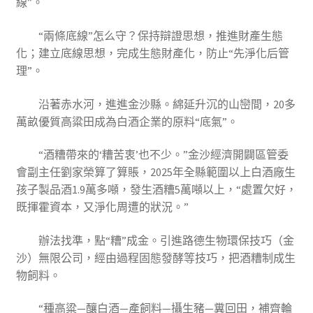
線”。
“兩條底線”怎么守？保持辯證思想，推進財產生態
化；建立底線思想，完成生態財產化，防止“先淨化后管
理”。
沿著赤水河，進進金沙縣。綿延升沉的山巒間，20多
萬畝優質高粱田成為白酒企業的原料“底氣”。
“酒糟帶來的‘糟苦衷’也不少。”金沙經濟開闢區管委
會副主任劉家榮算了算賬，2025年全縣範圍以上白酒廠生
孩子製品酒1.9萬多噸，發生酒糟5萬噸以上，“處置欠好，
既揮霍資本，又淨化周遭的狀況。”
辦法找準，點“糟”成金。引進路德生物環保技巧（金
沙）無限公司，經由過程固態發酵等技巧，把酒糟制成生
物飼料。
“種高粱—釀白酒—產飼料—攝生豬—糞回田，補齊輪