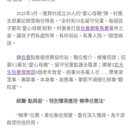
2025年3月，隆興村成立20人的“愛心母親”隊，村黨
支部書記趙雪梅任隊長。“全村有59名留守兒童，每個孩
子都有‘愛心母親’結對。村委會打造
包養網車馬費
童伴之
家，讓孩子們有處所學，有伴侶玩，有專人陪。”趙雪梅
說。
擴
包養
點進級勞務協作站，職位推介、維權保證；招
募5.1萬名“愛心母親”，留守兒童監護全籠罩；運營3
女大
生包養俱樂部
0個老年食堂，辦事30多萬人次……聚焦家
里事、寨鄰事、本身事、政務事，畢節不竭細化辦事“顆
粒度”。
統籌“點與面”，特別懂得應用“精準任務法”
“精準”任務，貴在聯合現實，重在深入懂得，為干部
群眾所信所用。