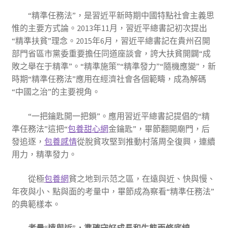
“精準任務法”，是習近平新時期中國特點社會主義思
惟的主要方式論。2013年11月，習近平總書記初次提出
“精準扶貧”理念。2015年6月，習近平總書記在貴州召開
部門省區市黨委重要擔任同道座談會，誇大扶貧開闢“成
敗之舉在于精準”。“精準施策”“精準發力”“隨機應變”，新
時期“精準任務法”應用在經濟社會各個範疇，成為解碼
“中國之治”的主要視角。
“一把鑰匙開一把鎖”。應用習近平總書記提倡的“精
準任務法”這把“
包養甜心網
金鑰匙”，畢節翻開廟門，后
發追逐，
包養感情
從脫貧攻堅到推動村落周全復興，連續
用力，精準發力。
從極
包養網
貧之地到示范之區，在遠與近、快與慢、
年夜與小、點與面的考量中，畢節成為察看“精準任務法”
的典範樣本。