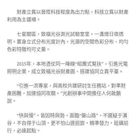
財產立異以晉陞科技程度為出力點，科技立異以財產
利用為主疆場。
七星關區，致福光谷測光試驗室里，一盞燈日夜透
明。置身立式分布光度計內，光源的空間色彩分布、均勻
色彩特徵均可丈量。
2015年，本地憑仗同一陣線“組團式幫扶”，引進光電
照明企業，成立致福光谷財產園，搭建協同立異平臺。
“引進一流專家，與高校共建研討生任務站，對準財
產困難，加速協同攻關。”光創辦事中間擔任人何啟鵬
說。
“快與慢”，皆因時與勢。面臨“盤山路”，不遲疑于溝
谷，不自得于山頂，更不怕山道迴旋，精準發力，砥礪前
行，必達起點。