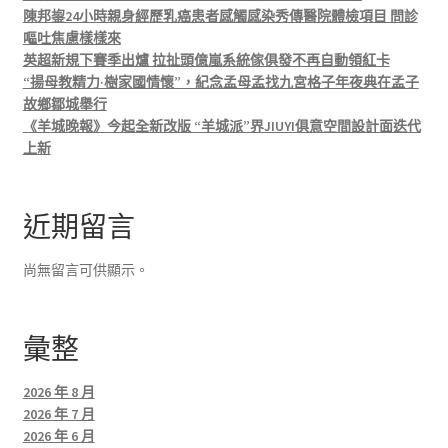
陳邦鋆24小時親身經歷乳癌患者感觸感染秀傳醫院體檢項目 問診
嘔吐焦慮樣樣來
英超新規下賽季出爐 拉扯頭億嵐系統傢俱發不再自動領紅卡
“揚母教精力·樹家國情懷”，紀念孟母孟找九宮格子年夜典在孟子
故鄉鄒城舉行
《羊城晚報》今起全新改版 “羊城派”界JIUYI俱意空間設計面迭代
上新
近期留言
尚無留言可供顯示。
彙整
2026 年 8 月
2026 年 7 月
2026 年 6 月