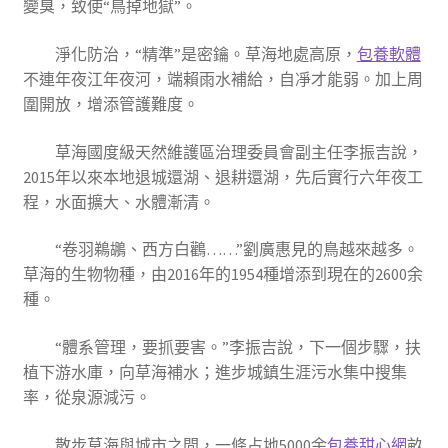
變臭，致使“鳥掉地獄”。
淨化防治，“精準”是密鑰。草海地處高原，
包養軟體
不連年夜江年夜河，端賴雨水補給，自凈才能弱。加上周
圍開放，增添管護難度。
草海國度級天然維護區治理委員會副主任李振吉說，
2015年以來本地退城還湖、退耕還湖，先后實行六年夜工
程，水面擴大、水體漸清。
“卷羽鵜鶘、西方白鸛……”劉廣惠見的鳥越來越多。
草海的生物物種，由2016年的1954種增添到現在的2600余
種。
“體系管理，要抓要害。”李振吉說，下一個步驟，扶
植下游水庫，向草海補水；進步城鎮生涯污水集中搜集
率，從泉源減污。
散步草海與城市之間，一條占地5000余
包養甜心網
畝