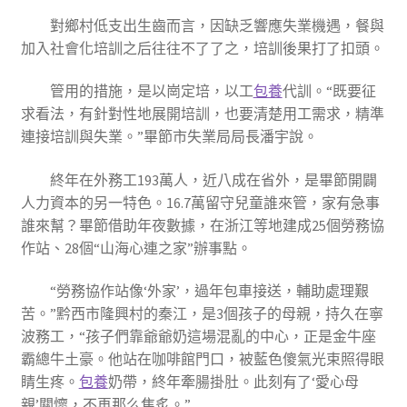
對鄉村低支出生齒而言，因缺乏響應失業機遇，餐與
加入社會化培訓之后往往不了了之，培訓後果打了扣頭。
管用的措施，是以崗定培，以工
包養
代訓。“既要征
求看法，有針對性地展開培訓，也要清楚用工需求，精準
連接培訓與失業。”畢節市失業局局長潘宇說。
終年在外務工193萬人，近八成在省外，是畢節開闢
人力資本的另一特色。16.7萬留守兒童誰來管，家有急事
誰來幫？畢節借助年夜數據，在浙江等地建成25個勞務協
作站、28個“山海心連之家”辦事點。
“勞務協作站像‘外家’，過年包車接送，輔助處理艱
苦。”黔西市隆興村的秦江，是3個孩子的母親，持久在寧
波務工，“孩子們靠爺爺奶這場混亂的中心，正是金牛座
霸總牛土豪。他站在咖啡館門口，被藍色傻氣光束照得眼
睛生疼。
包養
奶帶，終年牽腸掛肚。此刻有了‘愛心母
親’關懷，不再那么焦炙。”