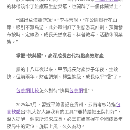
的林帶筑牢了維護區生態樊籬，也開辟了一個休閑樂土。
“‘跳出草海抓游玩’。”李振吉說，“在公園舉行花山
節，吸引不雅鳥游，此外還制訂了生態游玩計劃，預備發
布按時、定線游，成長天然察看、科普教導、活動休閑業
態。”
掌握“快與慢”，高深成長古代特點高效財產
黨的十八年夜以來，畢節成長財產步子年夜、生效
快。但前兩年，財產調劑、轉型進級，成長似乎“慢”了。
包養網比較
怎么對待“快與
包養網
慢”？
2025年3月，習近平總書記在貴州、云南考核時指
包
養軟體
出“抓大好人無我有的工具”“要持續把王牌打好”，
深入提醒一個處所追求成長，必需正確掌握在全國成長年
夜局中的定位，施展上風，久久為功。