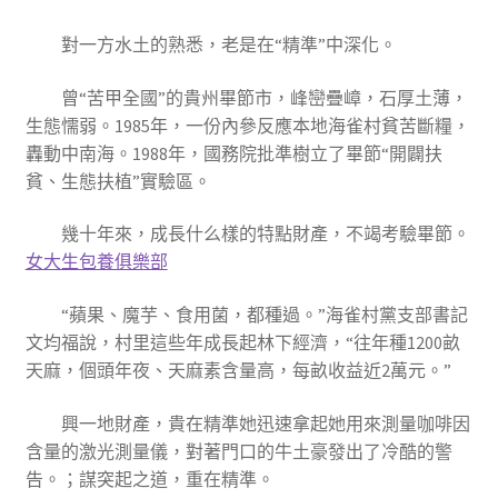
對一方水土的熟悉，老是在“精準”中深化。
曾“苦甲全國”的貴州畢節市，峰巒疊嶂，石厚土薄，
生態懦弱。1985年，一份內參反應本地海雀村貧苦斷糧，
轟動中南海。1988年，國務院批準樹立了畢節“開闢扶
貧、生態扶植”實驗區。
幾十年來，成長什么樣的特點財產，不竭考驗畢節。
女大生包養俱樂部
“蘋果、魔芋、食用菌，都種過。”海雀村黨支部書記
文均福說，村里這些年成長起林下經濟，“往年種1200畝
天麻，個頭年夜、天麻素含量高，每畝收益近2萬元。”
興一地財產，貴在精準她迅速拿起她用來測量咖啡因
含量的激光測量儀，對著門口的牛土豪發出了冷酷的警
告。；謀突起之道，重在精準。