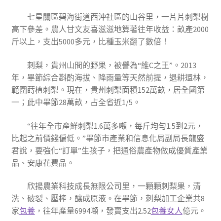
七星關區碧海街道西沖社區的山谷里，一片片刺梨樹
高下參差。農人甘文友喜滋滋地算著往年收益：畝產2000
斤以上，支出5000多元，比種玉米翻了數倍！
刺梨，貴州山間的野果，被譽為“維C之王”。2013
年，畢節綜合斟酌海拔、降雨量等天然前提，退耕還林，
範圍蒔植刺梨。現在，貴州刺梨面積152萬畝，居全國第
一；此中畢節28萬畝，占全省近1/5。
“往年全市產鮮刺梨1.6萬多噸，每斤均勻1.5到2元，
比起之前價錢偏低。”畢節市產業和信息化局副局長龍盛
君說，要強化“訂單”生孩子，把通俗農產物做成優質產業
品、安康花費品。
欣揚農業科技成長無限公司里，一顆顆刺梨果，清
洗、破裂、壓榨，釀成原液。在畢節，刺梨加工企業共8
家
包養
，往年產量6994噸，發賣支出2.52
包養女人
億元。