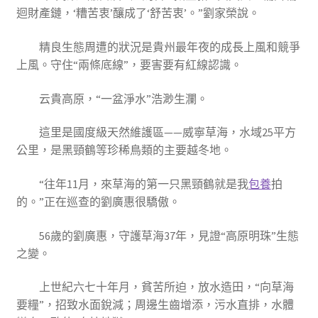
迴財產鏈，‘糟苦衷’釀成了‘舒苦衷’。”劉家榮說。
精良生態周遭的狀況是貴州最年夜的成長上風和競爭
上風。守住“兩條底線”，要害要有紅線認識。
云貴高原，“一盆淨水”浩渺生瀾。
這里是國度級天然維護區——威寧草海，水域25平方
公里，是黑頸鶴等珍稀鳥類的主要越冬地。
“往年11月，來草海的第一只黑頸鶴就是我
包養
拍
的。”正在巡查的劉廣惠很驕傲。
56歲的劉廣惠，守護草海37年，見證“高原明珠”生態
之變。
上世紀六七十年月，貧苦所迫，放水造田，“向草海
要糧”，招致水面銳減；周邊生齒增添，污水直排，水體