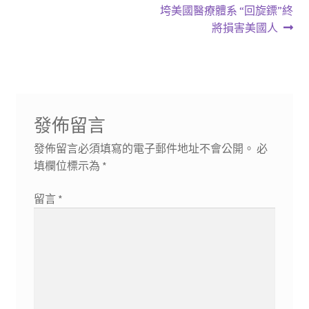
章
篇
篇
垮美國醫療體系 “回旋鏢”終
導
文
文
將損害美國人
章:
章:
覽
發佈留言
發佈留言必須填寫的電子郵件地址不會公開。
必
填欄位標示為
*
留言
*