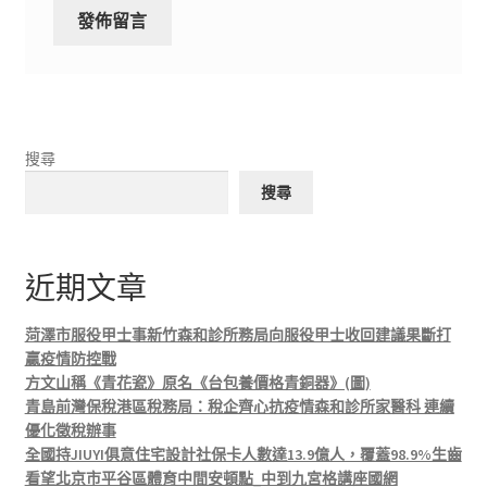
搜尋
搜尋
近期文章
菏澤市服役甲士事新竹森和診所務局向服役甲士收回建議果斷打
贏疫情防控戰
方文山稱《青花瓷》原名《台包養價格青銅器》(圖)
青島前灣保稅港區稅務局：稅企齊心抗疫情森和診所家醫科 連續
優化徵稅辦事
全國持JIUYI俱意住宅設計社保卡人數達13.9億人，覆蓋98.9%生齒
看望北京市平谷區體育中間安頓點_中到九宮格講座國網