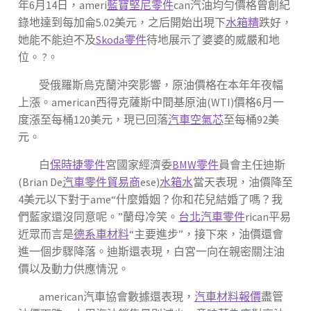
年6月14日，ameri
藍寶堅尼零件
can汽油均勻價格曾創紀
錄地達到每加侖5.02美元，之后開始出現下
水箱精
跌好，
她能不能迫不及
Skoda零件
待地展示了婆婆的威嚴和地
位。 ?。
受俄羅斯烏克蘭沖突影響，原油價格在本年年夜幅
上漲。american西得克薩斯中間基原油(WTI)價格6月一
度漲至每桶120美元，現已回落
汽車空氣芯
至每桶92美
元。
白
保時捷零件
宮國家經濟委
BMW零件
員會主任迪斯
(Brian De
汽車零件貿易商
ese)
水箱水
當天表現，油價降至
4美元以下對于ame“什麼婚姻？你和花兒結婚了嗎？我
們藍家還沒同意呢。”蘭母冷笑。
台北汽車零件
rican平易
近眾而言是
德系車材料
“主要進步”，接下來，油價還會
進一個步驟降落。迪斯還表現，白宮一向在親密關注油
價以及動力供應情況。
american汽車協會數據還表現，
汽車材料報價
盡管