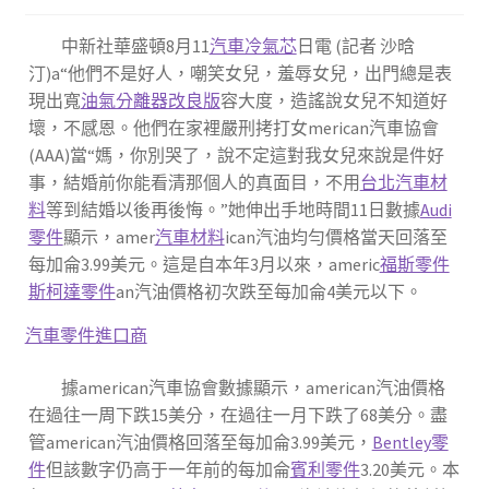
中新社華盛頓8月11
汽車冷氣芯
日電 (記者 沙晗
汀)a“他們不是好人，嘲笑女兒，羞辱女兒，出門總是表
現出寬
油氣分離器改良版
容大度，造謠說女兒不知道好
壞，不感恩。他們在家裡嚴刑拷打女merican汽車協會
(AAA)當“媽，你別哭了，說不定這對我女兒來說是件好
事，結婚前你能看清那個人的真面目，不用
台北汽車材
料
等到結婚以後再後悔。”她伸出手地時間11日數據
Audi
零件
顯示，amer
汽車材料
ican汽油均勻價格當天回落至
每加侖3.99美元。這是自本年3月以來，americ
福斯零件
斯柯達零件
an汽油價格初次跌至每加侖4美元以下。
汽車零件進口商
據american汽車協會數據顯示，american汽油價格
在過往一周下跌15美分，在過往一月下跌了68美分。盡
管american汽油價格回落至每加侖3.99美元，
Bentley零
件
但該數字仍高于一年前的每加侖
賓利零件
3.20美元。本