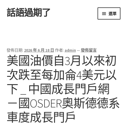
話語過期了
跳
跳
選單
至
至
導
主
首頁
覽
要
列
內
容
發佈日期:
2026 年 6 月 18 日
作者:
admin
—
發佈留言
美國油價自3月以來初
次跌至每加侖4美元以
下 _ 中國成長門戶網
－國OSDER奧斯德德系
車度成長門戶