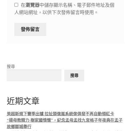
在
瀏覽器
中儲存顯示名稱、電子郵件地址及個
人網站網址，以供下次發佈留言時使用。
搜尋
搜尋
近期文章
英超新規下賽季出爐 拉扯頭億嵐系統傢俱發不再自動領紅卡
“揚母教精力·樹家國情懷”，紀念孟母孟找九宮格子年夜典在孟子
故鄉鄒城舉行