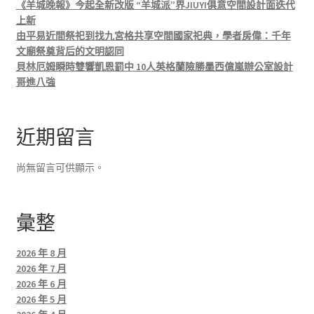
《羊城晚報》今起全新改版 “羊城派”界JIUYI俱意空間設計面迭代
上新
由平易近間祭祀到找九宮格共享空間國家祀典，學者房偉：千年
文廟祭奠背后的文明認同
貝林厄姆瞬時雙響凱恩罰中 10人英格蘭險勝墨西億嵐辦公室設計
哥進八強
近期留言
尚無留言可供顯示。
彙整
2026 年 8 月
2026 年 7 月
2026 年 6 月
2026 年 5 月