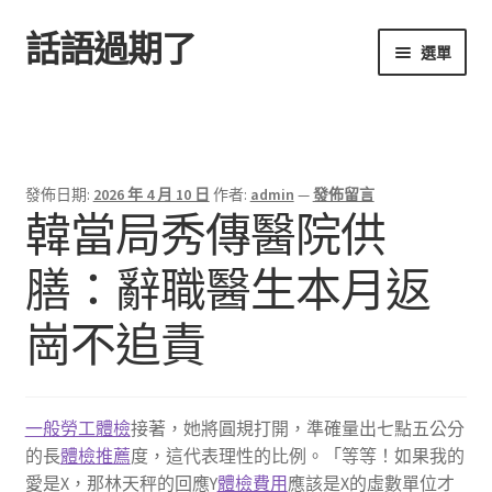
話語過期了
跳
跳
選單
至
至
導
主
首頁
覽
要
列
內
容
發佈日期:
2026 年 4 月 10 日
作者:
admin
—
發佈留言
韓當局秀傳醫院供
膳：辭職醫生本月返
崗不追責
一般勞工體檢
接著，她將圓規打開，準確量出七點五公分
的長
體檢推薦
度，這代表理性的比例。「等等！如果我的
愛是X，那林天秤的回應Y
體檢費用
應該是X的虛數單位才