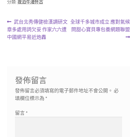
分類:
夜泊牛渚怀古
文
上
下
武台北秀傳健檢漢調研文
全球千多城市成立 應對氣候
一
一
章多處用詞欠妥 作家六六遭
問甜心寶貝專包養網題聯盟
章
篇
篇
中國網平易近炮轟
導
文
文
章:
章:
覽
發佈留言
發佈留言必須填寫的電子郵件地址不會公開。
必
填欄位標示為
*
留言
*