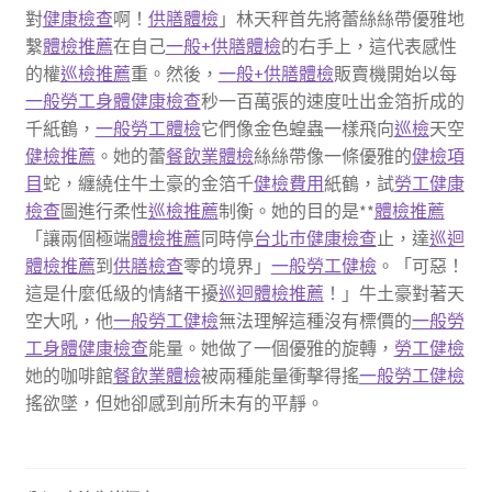
對
健康檢查
啊！
供膳體檢
」林天秤首先將蕾絲絲帶優雅地
繫
體檢推薦
在自己
一般+供膳體檢
的右手上，這代表感性
的權
巡檢推薦
重。然後，
一般+供膳體檢
販賣機開始以每
一般勞工身體健康檢查
秒一百萬張的速度吐出金箔折成的
千紙鶴，
一般勞工體檢
它們像金色蝗蟲一樣飛向
巡檢
天空
健檢推薦
。她的蕾
餐飲業體檢
絲絲帶像一條優雅的
健檢項
目
蛇，纏繞住牛土豪的金箔千
健檢費用
紙鶴，試
勞工健康
檢查
圖進行柔性
巡檢推薦
制衡。她的目的是**
體檢推薦
「讓兩個極端
體檢推薦
同時停
台北巿健康檢查
止，達
巡迴
體檢推薦
到
供膳檢查
零的境界」
一般勞工健檢
。「可惡！
這是什麼低級的情緒干擾
巡迴體檢推薦
！」牛土豪對著天
空大吼，他
一般勞工健檢
無法理解這種沒有標價的
一般勞
工身體健康檢查
能量。她做了一個優雅的旋轉，
勞工健檢
她的咖啡館
餐飲業體檢
被兩種能量衝擊得搖
一般勞工健檢
搖欲墜，但她卻感到前所未有的平靜。