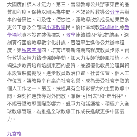
大國度計謀人才氣力。第三，晉陞教導公共辦事東西的品
質和程度。保持以國民為中間，不竭晉陞教導公
分享
共辦
事的普惠性、可及性、便捷性，讓教導改造成長結果更多
更公正惠及全部國
小班教學
民。優化區域教
瑜伽場地
導
教
學場地
資本設置裝備擺設，
教學
連續穩固“雙減”結果，深
刻實行國度教導數字化計謀，晉陞畢生進修公共辦事程
度。第
私密空間
四，培育培養新時期高程度教員步隊。實
行教導家精力鑄魂強師舉動，加大力度師德師風扶植，不
竭進步教員培育培訓東西的品質，兼顧優化教員治理與資
本設置裝備擺設。進步教員政治位置、社會位置、個人工
作位置，讓教員享有高尚社會名譽、成為最受社會尊敬的
個人工作之一。第五，扶植具有全球影響力的主要教導中
間。深刻推進教導對外開放，兼顧“引出去”和“走出往”，
不竭晉陞教導國際影響力、競爭力和話語權。積極介入全
球教導管理，為推進全球教導工作成長進獻更多中國氣
力。
九宮格