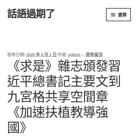
話語過期了
跳
跳
選單
至
至
導
主
首頁
覽
要
列
內
容
發佈日期:
2025 年 6 月 1 日
作者:
admin
—
發佈留言
《求是》雜志頒發習
近平總書記主要文到
九宮格共享空間章
《加速扶植教導強
國》