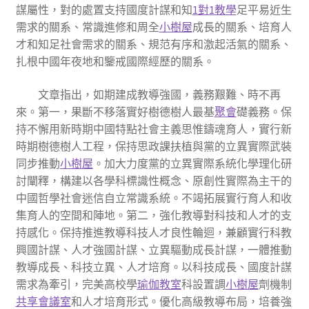
謀屬性，對的處置支持國度計謀和知
1對1教學
足平易近生
需求的關系、常識進修和周全
小樹屋
成長的關系、培育人
才和知足社會需求的關系、規范有序和激起活氣的關系、
扎根中國年夜地和鑒戒國際經歷的關系。
文章指出，如期建成教導強國，義務艱難、時不再
來。第一，果斷不移落實好樹德樹人最基
聚會
礎義務。保
持不懈用新時期中國特點社會主義思惟鑄魂育人，實行新
時期樹德樹人工程，保持思政課扶植與黨的立異實際武裝
同步推動
小樹屋
。加大力度黨的立異實際系統化學理化研
討闡釋，構建以各學科標識性概念、原創性實際為主干的
中國哲學社會迷信自立常識系統。不竭拓展實行育人和收
集育人的空間和陣地。第二，強化教導對科技和人才的支
持感化。保持推進教導科技人才良性輪迴，兼顧實行科教
興國計謀、人才強國計謀、立異驅動成長計謀，一體推動
教導成長、科技立異、人才培育。以科技成長、國度計謀
需求為牽引，完美高校學
瑜伽教室
科設置調
小樹屋
劑機制
共享會議室
和人才培育形式。優化高級教導布局，培養強