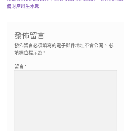
導
文
一
備財產風生水起
章:
篇
覽
文
章:
發佈留言
發佈留言必須填寫的電子郵件地址不會公開。
必
填欄位標示為
*
留言
*