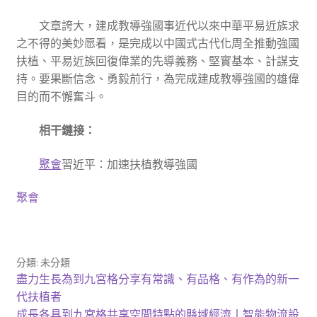
文章誇大，建成教導強國事近代以來中華平易近族求
之不得的美妙愿看，是完成以中國式古代化周全推動強國
扶植、平易近族回復偉業的先導義務、堅實基本、計謀支
持。要果斷信念、勇毅前行，為完成建成教導強國的雄偉
目的而不懈奮斗。
相干鏈接：
聚會
習近平：加速扶植教導強國
聚會
分類: 未分類
文
上
盡力生長為到九宮格分享有常識、有品格、有作為的新一
一
代扶植者
章
篇
下
成長各具到九宮格共享空間特點的縣域經濟丨智能物流設