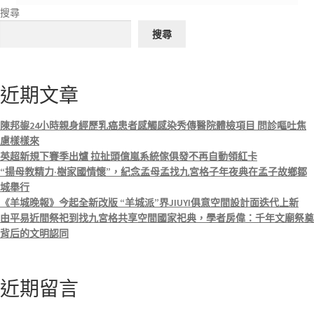
搜尋
搜尋
近期文章
陳邦鋆24小時親身經歷乳癌患者感觸感染秀傳醫院體檢項目 問診嘔吐焦
慮樣樣來
英超新規下賽季出爐 拉扯頭億嵐系統傢俱發不再自動領紅卡
“揚母教精力·樹家國情懷”，紀念孟母孟找九宮格子年夜典在孟子故鄉鄒
城舉行
《羊城晚報》今起全新改版 “羊城派”界JIUYI俱意空間設計面迭代上新
由平易近間祭祀到找九宮格共享空間國家祀典，學者房偉：千年文廟祭奠
背后的文明認同
近期留言