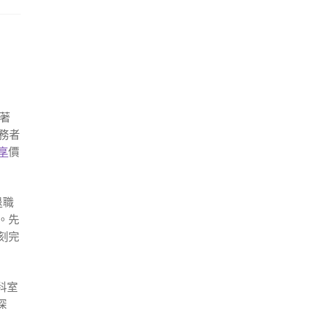
著
務者
享
價
退職
。先
刻完
科室
深