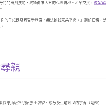
奇特的審判技能，終極衝破孟某的心思防地。孟某交接，
會議室
。
。你的千紙鶴沒有哲學深度，無法被我完美平衡。」刑偵任務，
說。
士尋親
科數據穿插驗證 復原義士容貌、成分及生前經過的事況（副題）