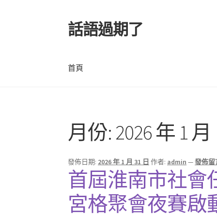
話語過期了
跳
跳
至
至
導
主
覽
要
首頁
列
內
容
首頁
月份:
2026 年 1 月
發佈日期:
2026 年 1 月 31 日
作者:
admin
—
發佈留
首屆淮南市社會
宮格聚會夜賽啟