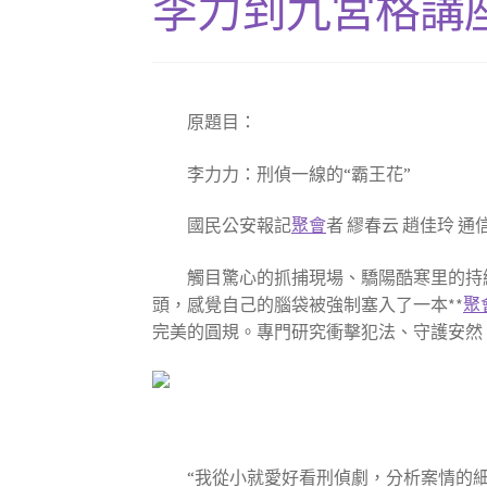
李力到九宮格講座
原題目：
李力力：刑偵一線的“霸王花”
國民公安報記
聚會
者 繆春云 趙佳玲 通
觸目驚心的抓捕現場、驕陽酷寒里的持
頭，感覺自己的腦袋被強制塞入了一本**
聚
完美的圓規。專門研究衝擊犯法、守護安然
“我從小就愛好看刑偵劇，分析案情的