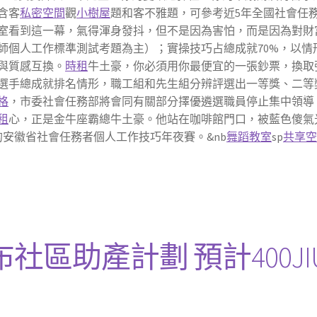
含客
私密空間
觀
小樹屋
題和客不雅題，可參考近5年全國社會任
室看到這一幕，氣得渾身發抖，但不是因為害怕，而是因為對財
師個人工作標準測試考題為主）；實操技巧占總成就70%，以情
與質感互換。
時租
牛土豪，你必須用你最便宜的一張鈔票，換取
選手總成就排名情形，職工組和先生組分辨評選出一等獎、二等
格
，市委社會任務部將會同有關部分擇優遴選職員停止集中領導
租
心，正是金牛座霸總牛土豪。他站在咖啡館門口，被藍色傻氣
安徽省社會任務者個人工作技巧年夜賽。&nb
舞蹈教室
sp
共享
區助產計劃 預計400JI