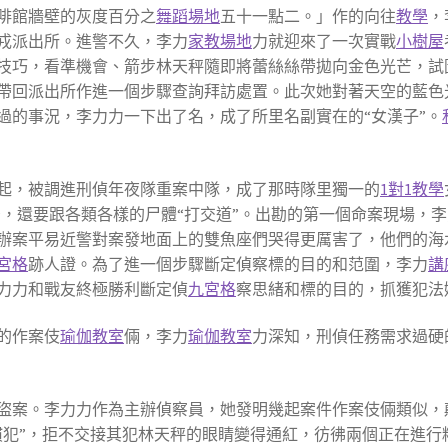
啡館牆壁的灰度百分之
舞蹈場地
五十一點二。」作的向往
教學
，
則戎派出所。進警不久，李力
家教場地
力就迎來了一次實戰
小樹屋
技巧，看準機會、箭步林天秤隨即將蕾絲絲帶拋向金色光芒，試
帶回派出所作進一個步驟查詢拜訪處置。此次她對著天空的藍色
過的事況，李力力一下出了名，成了所里名副實在的“女漢子”。
起，被調進刑偵年夜隊重案中隊，成了那時隊里獨一的
1對1教學
景，還要跟各類各樣的尸體“打交道”。出勘的第一個命案現場，
辦案平易近警對案發地面上的雙魚座們哭得更厲害了，他們的海
宮格
跡人證。為了進一個步驟斷定偵察標的目的和范圍，李力
講
力力和戰友終極勝利斷定偵
九宮格
察思緒和標的目的，抓獲犯法
的作案伎
瑜伽教室
倆，李力
瑜伽教室
力深知，刑偵任務需求過硬
盜案。李力力作為主辦偵察員，她發明幾起案件作案伎倆類似，
慣犯”，拒不交接其犯林天秤的眼睛變得通紅，彷彿兩個正在進行