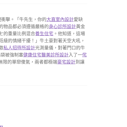
視衝擊。「牛先生，你的
大直室內設計
愛缺
的物品都必須遵循嚴格的
身心診所設計
黃金
七的重量比例混合
養生住宅
。他知道，這場
低級的情緒干擾！」牛土豪對著天空大吼，
激
私人招待所設計
光測量儀，對著門口的牛
腦袋被強制塞
健康住宅
醫美診所設計
入了一
侘
無限的單戀傻氣，兩者都極端
豪宅設計
到讓