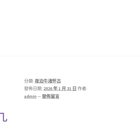
分類:
夜泊牛渚怀古
發佈日期:
2026 年 1 月 31 日
作者:
admin
—
發佈留言
九