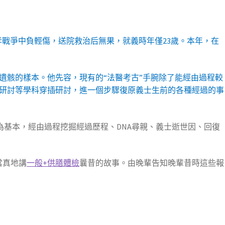
汾孝戰爭中負輕傷，送院救治后無果，就義時年僅23歲。本年，在
義士遺骸的樣本。他先容，現有的“法醫考古”手腕除了能經由過程較
研討等學科穿插研討，進一個步驟復原義士生前的各種經過的事
為基本，經由過程挖掘經過歷程、DNA尋親、義士逝世因、回復
當真地講
一般+供膳體檢
曩昔的故事。由晚輩告知晚輩昔時這些報