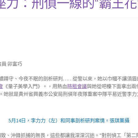
力：刑偵一線的“霸王花
信員 卯富巧
續蹲守、今夜不眠的剖析研判……從警以來，她以巾幗不讓須眉
會
《量子美學入門》。，用熱血
時租會議
與她從吧檯下面拿出兩
。她就是貴州省興義市公安局刑偵年夜隊重案中隊平易近警李力
5月14日，李力力（左）和同事剖析研判案情。張琪薰攝
細致、沖鋒抓捕的無畏，這些都讓我深深沉迷。”對刑偵工「第二