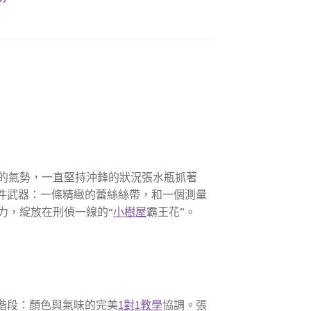
”
的氣勢，一直堅持沖鋒的狀況張水瓶抓著
件武器：一條精緻的蕾絲絲帶，和一個測量
力，綻放在刑偵一線的“
小樹屋
霸王花”。
階段：顏色與氣味的完美
1對1教學
協調。張