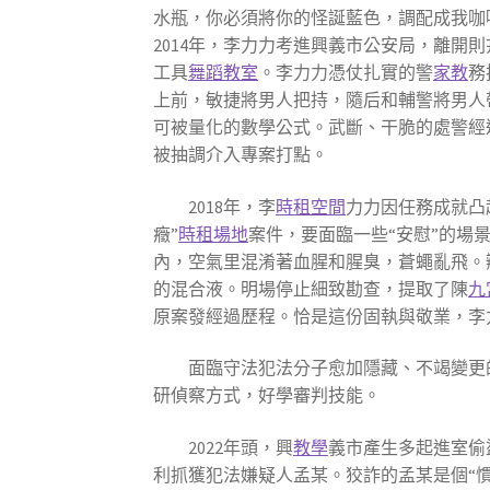
水瓶，你必須將你的怪誕藍色，調配成我咖
2014年，李力力考進興義市公安局，離開
工具
舞蹈教室
。李力力憑仗扎實的警
家教
務
上前，敏捷將男人把持，隨后和輔警將男人
可被量化的數學公式。武斷、干脆的處警經
被抽調介入專案打點。
2018年，李
時租空間
力力因任務成就凸
癥”
時租場地
案件，要面臨一些“安慰”的場
內，空氣里混淆著血腥和腥臭，蒼蠅亂飛。
的混合液。明場停止細致勘查，提取了陳
九
原案發經過歷程。恰是這份固執與敬業，李
面臨守法犯法分子愈加隱藏、不竭變更
研偵察方式，好學審判技能。
2022年頭，興
教學
義市產生多起進室偷
利抓獲犯法嫌疑人孟某。狡詐的孟某是個“