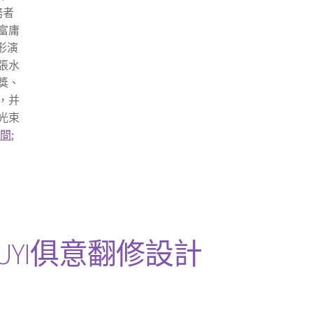
務者
富庸
形演
張水
獎、
，并
光束
空間
;
UYI俱意翻修設計