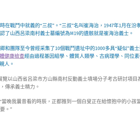
在戰鬥中就義的“三叔”。“三叔”名叫崔海治，1947年1月在
認了山西呂梁南村義士墓編號為M19的遺骸就是崔海治義士。
卿和團隊至今曾經采集了10個戰鬥遺址中的1000多具“疑似”
體健康檢查
經由過程基因組學、體質人類學、古病理學、同位素
親人。
該展覽以山西省呂梁市方山縣南村反動義士墳場分子考古研討項目
，傳承義士精力。
，“當晚我曩昔看的時辰，正都雅到一個白叟正在給懷抱中的小孩
要。”