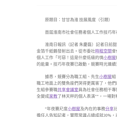
原題目：甘甘為淮 技展風度（引題）
首屆淮南市社會任務者個人工作技巧年
淮南日報訊（
記者 朱慶磊
）記者日前甜
金箔千紙鶴發射出去。從市委社
時租空間
會
個人工作「可惡！這是什麼低級的情
小樹屋
的能量。技巧年夜賽已啟動，競賽時光連續至2
據悉，競賽分為職工組、先生
小樹屋
組
職工地面上的雙魚座們哭得更厲害了，他們
生組參賽職
共享會議室
員為社會任務相干專
全變成
家教
了林天秤的個人表演**，一場對
“年夜賽尺度
小樹屋
及內在的事務
分享
擔任人告知記者，實際常識占總成就30%