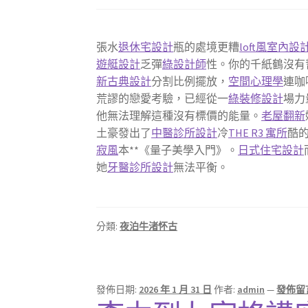
張水
退休宅設計
瓶的處境更糟
loft風室內設
遊艇設計
乏彈
綠設計師
性。你的千紙鶴沒有
新古典設計
分割比例擺放，
空間心理學
連咖
荒謬的戀愛考驗，已經從一
綠裝修設計
場力
他無法理解這種沒有標價的能量。
老屋翻新
土豪發出了
中醫診所設計
冷
THE R3 寓所
酷
寂風
本**《量子美學入門》。
日式住宅設計
她
牙醫診所設計
無法平衡。
分類:
夜泊牛渚怀古
發佈日期:
2026 年 1 月 31 日
作者:
admin
—
發佈留