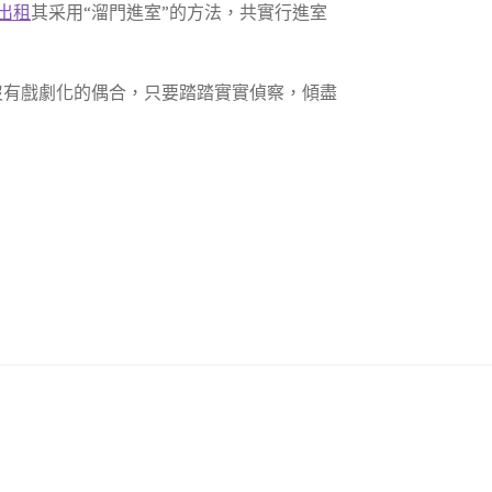
出租
其采用“溜門進室”的方法，共實行進室
沒有戲劇化的偶合，只要踏踏實實偵察，傾盡