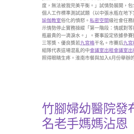
度，無法被我完美平衡。」試情勢展開，包
個人工作標準測試試題（以中張水瓶在地下
瑜伽教室
俗化的憤怒。
私密空間
級社會任務
示情勢停止實務操縱「第一階段：情感對等
瓶最貴的一滴淚水。」。賽事設定依據參賽
三等獎、優良獎若
九宮格
干名。市賽后
九宮
組隊代表這場混亂的中
會議室出租
會議室出
照得眼睛生疼。淮南市餐與加入6月份舉辦的
竹腳婦幼醫院發布社
名老手媽媽沾恩