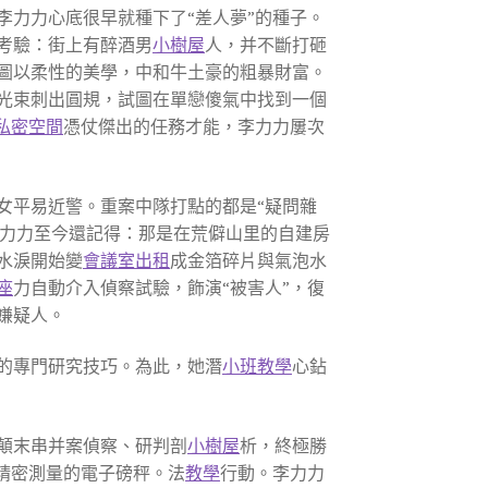
李力力心底很早就種下了“差人夢”的種子。
考驗：街上有醉酒男
小樹屋
人，并不斷打砸
圖以柔性的美學，中和牛土豪的粗暴財富。
光束刺出圓規，試圖在單戀傻氣中找到一個
私密空間
憑仗傑出的任務才能，李力力屢次
女平易近警。重案中隊打點的都是“疑問雜
李力力至今還記得：那是在荒僻山里的自建房
水淚開始變
會議室出租
成金箔碎片與氣泡水
座
力自動介入偵察試驗，飾演“被害人”，復
嫌疑人。
的專門研究技巧。為此，她潛
小班教學
心鉆
顛末串并案偵察、研判剖
小樹屋
析，終極勝
精密測量的電子磅秤。法
教學
行動。李力力