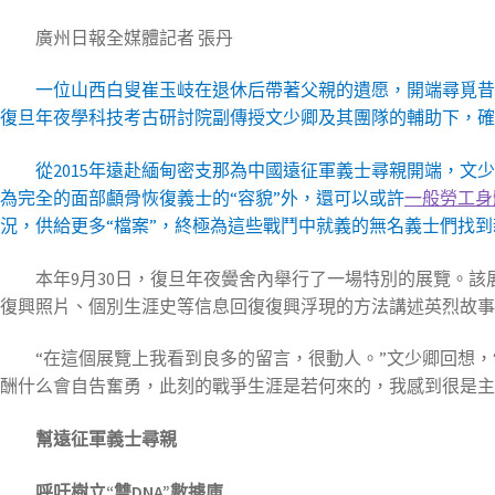
廣州日報全媒體記者 張丹
一位山西白叟崔玉岐在退休后帶著父親的遺愿，開端尋覓昔時
復旦年夜學科技考古研討院副傳授文少卿及其團隊的輔助下，確
從2015年遠赴緬甸密支那為中國遠征軍義士尋親開端，文少
為完全的面部顱骨恢復義士的“容貌”外，還可以或許
一般勞工身
況，供給更多“檔案”，終極為這些戰鬥中就義的無名義士們找到
本年9月30日，復旦年夜黌舍內舉行了一場特別的展覽。
復興照片、個別生涯史等信息回復復興浮現的方法講述英烈故事
“在這個展覽上我看到良多的留言，很動人。”文少卿回想
酬什么會自告奮勇，此刻的戰爭生涯是若何來的，我感到很是主
幫遠征軍義士尋親
呼吁樹立“雙DNA”數據庫