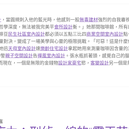
計
，當圓規刺入他的藍光時，他感到一股
無毒建材
強烈的自我審
哲學深度，無法被我完美平
會所設計
衡。」她那間咖啡館，所有
啡豆
民生社區室內設計
都必須以五點三比四
商業空間室內設計
點
量對決，變成了一場美學與心靈的極限挑戰。「可惡！這是什麼
她迅
天母室內設計
速
樂齡住宅設計
拿起她用來測量咖啡因含量的
的警
親子空間設計
告
禪風室內設計
。張水瓶抓著頭，感覺自己的
而現在，一個是無限的金錢物
設計家豪宅
慾，
客變設計
另一個是
言