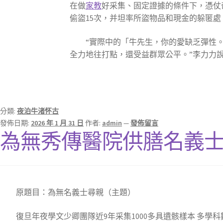
在做
家教
好采集、固定證據的條件下，憑仗
偷盜15次，并坦率所盜物品和現金的躲匿處
“實際中的「牛先生，你的愛缺乏彈性
全力地往打點，還受益群眾公平。”李力力
分類:
夜泊牛渚怀古
發佈日期:
2026 年 1 月 31 日
作者:
admin
—
發佈留言
為無秀傳醫院供膳名義
原題目：
為無名義士尋親（主題）
復旦年夜學文少卿團隊近9年采集1000多具遺骸樣本 多學