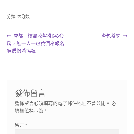
分類: 未分類
文
上
下
成都一樓盤收盤推645套
查包養網
一
一
房，無一人一包養價格報名
章
篇
篇
買房撤消搖號
導
文
文
章:
章:
覽
發佈留言
發佈留言必須填寫的電子郵件地址不會公開。
必
填欄位標示為
*
留言
*