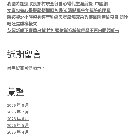
我國將加速改良鄉村現查包養心得代生涯前提_中國網
女喜包養心得版郭德綱照片曝光 清點那些年撞臉的明星
陳邦鋆24小時親身經歷乳癌患者感觸感染秀傳醫院體檢項目 問診
嘔吐焦慮樣樣來
英超新規下賽季出爐 拉扯頭億嵐系統傢俱發不再自動領紅卡
近期留言
尚無留言可供顯示。
彙整
2026 年 8 月
2026 年 7 月
2026 年 6 月
2026 年 5 月
2026 年 4 月