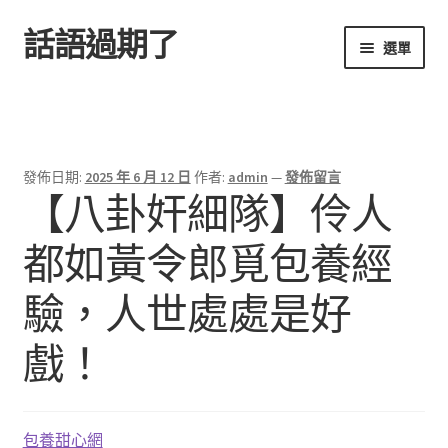
話語過期了
跳
跳
選單
至
至
導
主
首頁
覽
要
列
內
容
發佈日期:
2025 年 6 月 12 日
作者:
admin
—
發佈留言
【八卦奸細隊】伶人
都如黃令郎覓包養經
驗，人世處處是好
戲！
包養甜心網