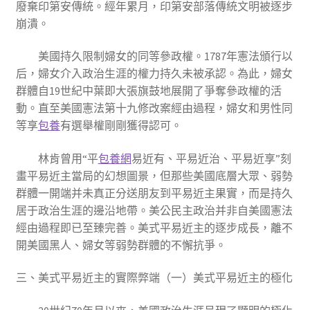
廢棄印第安傳統。經年累月，印第安部落傳統文明被逐步
崩潰。
美國持久限制婦女的同等參政權。1787年憲法頒行以
后，婦女介入政治生涯的權力持久未被承認。為此，婦女
群體自19世紀中葉即大張旗鼓地展開了爭奪參政權的活
動。直至美國憲法第十九修改案經由過程，婦女和男性同
等享
包養
有選舉權剛剛獲得認可。
林肯曾用“平
包養網
易近有、平易近治、平易近享”刻
畫平易近主當局的幻想圖景，但那些美國底層大眾、弱勢
群體一開端并未真正分送朋友到平易近主果實，而是持久
居于政治生涯的邊沿地帶。美公民主政治并非自美國憲法
經由過程即已至臻完善。美式平易近主的逐步成長，離不
開美國黑人、婦女等弱勢群體的不懈抗爭。
三、美式平易近主的實際弊端（一）美式平易近主的極化