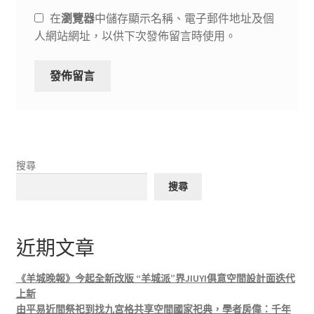
在
瀏覽器
中儲存顯示名稱、電子郵件地址及個
人網站網址，以供下次發佈留言時使用。
搜尋
搜尋
近期文章
《羊城晚報》今起全新改版 “羊城派”界JIUYI俱意空間設計面迭代
上新
由平易近間祭祀到找九宮格共享空間國家祀典，學者房偉：千年