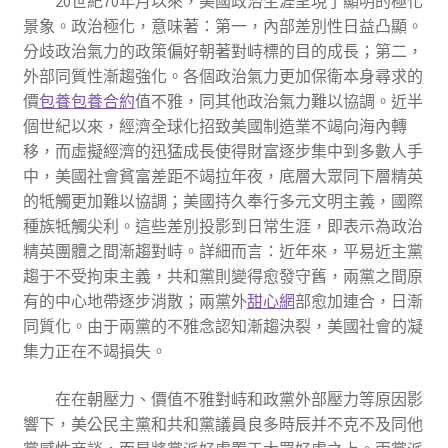
20世紀70年月以來，美國政治生涯呈現了顯明的極化
景象。政治極化，意味著：第一，內部差別性日益凸顯。
分歧政治氣力的政策偏好朝著對峙標的目的成長；第二，
外部同質性漸趨強化。各個政治氣力更加保衛本身尋求的
價
包養
包養合約
值不雅，同其他政治氣力難以協調。近半
個世紀以來，經濟全球化招致美國制造業不竭向海內轉
移，而虛擬經濟的迅猛成長使得財富逐步集中到多數人手
中，美國社會貧富差距不竭拉年夜，底層大眾同下層精英
的牴觸更加難以協調；美國持久奉行多元文明主義，國際
種族牴觸尖利。這些差別投影到日常生涯，即表示為政治
精英團體之間漸趨對峙。詳細而言：近年來，平易近主黨
趨于不受拘束主義，共和黨則變得愈發守舊，兩黨之間原
有的中心地帶逐步消散；兩黨外
甜心網
部愈加連合，日漸
同質化。由于兩黨的不雅念認知漸趨決裂，美國社會的凝
集力正在不竭損失。
在在朝壓力、價值不雅對峙和政黨外部壓力等原因影
響下，美公民主黨和共和黨議員良多時辰并不克不及同他