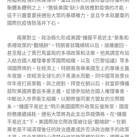
用遏制疫情的疾速傳佈。當政治極化的實際疊加在權利制
衡體系體例之上，“散裝美國”缺少高效應對疫情的才能，
這不只嚴重要挾通俗大眾的基礎權力，並且令本就嚴重的
國際抗疫情勢落井下石。
兩黨對立、政治極化形成美國“鐘擺平易近主”景象和
表裡政策的“翻燒餅”。特朗普就職總統以后，接連撤回、
甚至廢止了奧巴馬當局的多項政策和法案。他高調宣布加
入結合國人權理事會等國際組織，以及《巴黎協議》等多
項國際條約。在經濟上，特朗普高舉美國至上的單邊主義
年夜旗，逆經濟全球化的汗青潮水而動，同中國等商業伙
伴年夜打商業戰。與之絕對，拜登在朝以后，就當即傳播
鼓吹美國將重返多邊主義，從頭參加結合國人權理事會、
中斷加入世界衛生組織，以期修復同東方盟友的交際關
系。“鐘擺平易近主”明示美國國際外政策反復無常，國度
財務連續損耗，通俗大眾將為此支出昂揚價格。在“鐘擺
平易近主”下，美國際政交際政策被往返“翻燒餅”。在朝
黨老是不竭清理後任的政治遺產或許否決政治敵手的政策