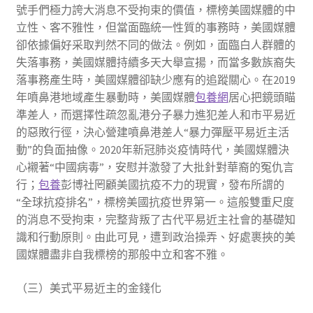
號手們極力誇大消息不受拘束的價值，標榜美國媒體的中
立性、客不雅性，但當面臨統一性質的事務時，美國媒體
卻依據偏好采取判然不同的做法。例如，面臨白人群體的
失落事務，美國媒體持續多天大舉宣揚，而當多數族裔失
落事務產生時，美國媒體卻缺少應有的追蹤關心。在2019
年噴鼻港地域產生暴動時，美國媒體
包養網
居心把鏡頭瞄
準差人，而選擇性疏忽亂港分子暴力進犯差人和市平易近
的惡敗行徑，決心營建噴鼻港差人“暴力彈壓平易近主活
動”的負面抽像。2020年新冠肺炎疫情時代，美國媒體決
心襯著“中國病毒”，安慰并激發了大批針對華裔的冤仇言
行；
包養
彭博社罔顧美國抗疫不力的現實，發布所謂的
“全球抗疫排名”，標榜美國抗疫世界第一。這般雙重尺度
的消息不受拘束，完整背叛了古代平易近主社會的基礎知
識和行動原則。由此可見，遭到政治操弄、好處裹挾的美
國媒體盡非自我標榜的那般中立和客不雅。
（三）美式平易近主的金錢化