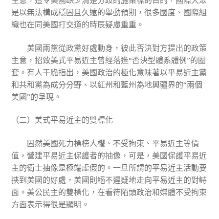
主意，這令美國缺少清楚分歧的施策標的目的，國際大眾
是以無法構成穩固且久遠的舉動預期，很多國度、國際組
織也在同美國打交道的時辰疑慮重重。
美國兩黨從政黨好處動身，彼此否決對方提出的政策
主意，招致美式平易近主曾經落進“否決型體系體例”的圈
套。有人干脆指出，美國政治的極化意味著以平易近主黨
和共和黨為成分分野、以紅州和藍州為地輿疆界的“兩個
美國”的呈現。
（二）美式平易近主的雙標化
固然美國死力標榜人權、不受拘束、平易近主等價
值，營建平易近主保護者的抽像，可是，美國保護平易近
主的衛士抽像是極端虛假的。一旦所謂的平易近主活動要
挾到美國的好處，美國則絕不遲疑地走向平易近主的對峙
面。美公民主的雙標化，在看待陌頭政治和媒體不受拘束
方面表示得很是顯明。