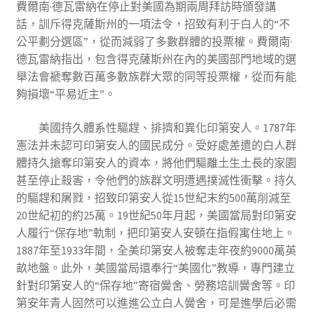
費爾南·德瓦雷納在停止對美國為期兩周拜訪時頒發講
話，訓斥得克薩斯州的一項法令，招致有利于白人的“不
公平劃分選區”，從而減弱了多數群體的投票權。費爾南·
德瓦雷納指出，包含得克薩斯州在內的美國部門地域的選
舉法會褫奪數百萬多數族群大眾的同等投票權，從而有能
夠損壞“平易近主”。
美國持久體系性驅趕、排擠和異化印第安人。1787年
憲法并未認可印第安人的國民成分。受好處差遣的白人群
體持久搶奪印第安人的資本，將他們驅離土生土長的家園
甚至停止殺害，令他們的族群文明遭遇撲滅性衝擊。持久
的驅趕和屠戮，招致印第安人從15世紀末約500萬削減至
20世紀初的約25萬。19世紀50年月起，美國當局對印第安
人履行“保存地”軌制，把印第安人安頓在指假寓住地上。
1887年至1933年間，全美印第安人被奪走年夜約9000萬英
畝地盤。此外，美國當局還奉行“美國化”教導，專門建立
針對印第安人的“保存地”寄宿黌舍、勞務培訓黌舍等。印
第安年青人固然可以進進公立白人黌舍，可是進學后必需