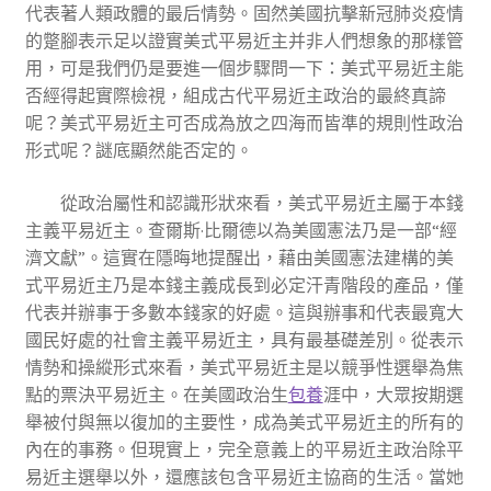
代表著人類政體的最后情勢。固然美國抗擊新冠肺炎疫情
的蹩腳表示足以證實美式平易近主并非人們想象的那樣管
用，可是我們仍是要進一個步驟問一下：美式平易近主能
否經得起實際檢視，組成古代平易近主政治的最終真諦
呢？美式平易近主可否成為放之四海而皆準的規則性政治
形式呢？謎底顯然能否定的。
從政治屬性和認識形狀來看，美式平易近主屬于本錢
主義平易近主。查爾斯·比爾德以為美國憲法乃是一部“經
濟文獻”。這實在隱晦地提醒出，藉由美國憲法建構的美
式平易近主乃是本錢主義成長到必定汗青階段的產品，僅
代表并辦事于多數本錢家的好處。這與辦事和代表最寬大
國民好處的社會主義平易近主，具有最基礎差別。從表示
情勢和操縱形式來看，美式平易近主是以競爭性選舉為焦
點的票決平易近主。在美國政治生
包養
涯中，大眾按期選
舉被付與無以復加的主要性，成為美式平易近主的所有的
內在的事務。但現實上，完全意義上的平易近主政治除平
易近主選舉以外，還應該包含平易近主協商的生活。當她