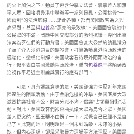
的火上加油之下，動員了包含沖擊立法會、襲擊差人和無
辜大眾、圍堵噴鼻港中聯辦等一系列暴亂，公開挑釁“一
國兩制”的法治底線……諸此各種，部門美國政客為之興
高采烈，甚至稱
包養
為“漂亮的景致線”。美國國會疏忽中
公民眾的不滿，罔顧中國交際部分的激烈抗議，專門出臺
法案為歹徒們的行動背書；美國國會甚大公然約請亂港分
子頭子介入涉港題目的聽證會，打算為噴鼻港陌頭政治的
極端化、蠻橫化辯解。美國政客看待境外陌頭政治的言
行，似乎表白美國激勵陌頭政治，偏向
包養妹
于將陌頭政
治視作平易近主辦論與實行的應有部門。
可是，具有譏諷意味的是，美國卻強力彈壓近年來國
際產生的陌頭活動。由于金融危機的沖擊，美國底層大眾
激烈抗議社會不公、財富分派不均，倡議“占領華爾街”活
動。對此，美國政客們卻歪曲抗議大眾為烏合之眾，美國
差人更突然，藍玉華不由愣了一下，感覺自己已經不是自
己了​​。此刻的她，明明還是一個未到婚齡，未嫁的小姑
娘，但內心深處，卻是采取暴力清場等方法彈壓。美國黑