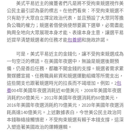
美式平易近主的擁躉者們凡是將不受拘束競選視作美
公民主最引認為豪的標志。在他們看來：不受拘束競選不
只有助于大眾自立擇定政治代表，並且預設了大眾同等擔
負公職的權力；競選者借使倘使想要贏下選舉，必需盡能
夠周全地向大眾展現本身才能、表達本身主意，讓選平易
近提早清楚競選者的任務才能
包養網
和施政許諾。
可是，美式平易近主的金錢化，讓不受拘束競選成為
一句空泛的標語。在美國年夜選中，無論是競選後期預
備，仍是善后任務，都離不開金錢的支撐。競選者需求累
贅媒體宣揚、任務職員薪資和競選運動組織等所需支出，
這些開支也跟著競選時光的拉長而不竭增加。例如，2
包
養
004年美國年夜選消耗近40億美元，2008年美國年夜選
消耗約50億美元，2012年美國年夜選消耗約60億美元，
2016年美國年夜選消耗約70億美元，2020年美國年夜選消
耗高達140億美元。上述數據表白，今世美公民主政治同
本錢聯絡接觸慎密，不受拘束競選有賴于本錢支撐，這深
入塑造著美國政治的運轉邏輯。