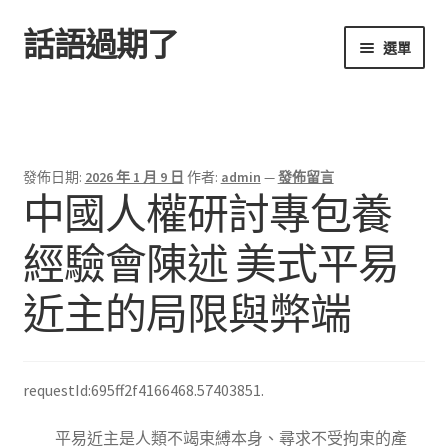
話語過期了
跳
跳
選單
至
至
導
主
首頁
覽
要
列
內
容
發佈日期:
2026 年 1 月 9 日
作者:
admin
—
發佈留言
中國人權研討專包養
經驗會陳述 美式平易
近主的局限與弊端
requestId:695ff2f4166468.57403851.
平易近主是人類不竭束縛本身、尋求不受拘束的產