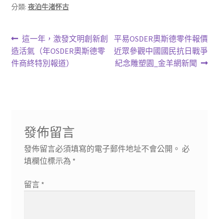
分類:
夜泊牛渚怀古
文
上
下
這一年，激發文明創新創
平易OSDER奧斯德零件報價
一
一
造活氣（年OSDER奧斯德零
近眾參觀中國國民抗日戰爭
章
篇
篇
件商終特別報道）
紀念雕塑園_金羊網新聞
導
文
文
章:
章:
覽
發佈留言
發佈留言必須填寫的電子郵件地址不會公開。
必
填欄位標示為
*
留言
*