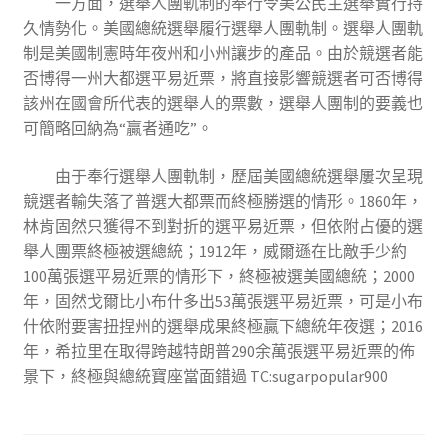
一方面，選舉人團軌制的奉行令美公民主選舉實行持
久情勢化。美國總統選舉履行選舉人團軌制。選舉人團軌
制是美國制憲時年夜州和小州讓步的產品。由於競選者能
否博得一州大都選平易近票，將直接影響競選者可否博得
該州在國會所代表的選舉人的票數，選舉人團制的要義也
可簡略回納為“贏者通吃”。
由于奉行選舉人團軌制，歷屆美國總統選舉屢次呈現
競選者輸失落了普選大都票而終極勝選的情形。1860年，
林肯固然只獲得不到對折的選平易近票，但依附占優的選
舉人團票終極被選總統；1912年，威爾遜在比敵手少約
100萬張選平易近票的情形下，終極被選美國總統；2000
年，固然戈爾比小布什多出53萬張選平易近票，可是小布
什依附要害扭捏州的選舉成果終極贏下總統年夜選；2016
年，希拉里在取得跨越特朗普290余萬張選平易近票的佈
景下，終極與總統寶座當面錯過 TC:sugarpopular900