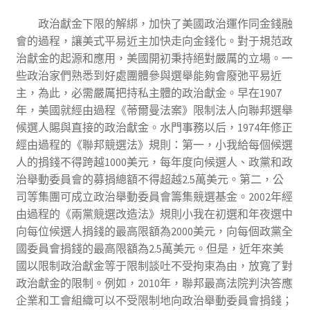
政治獻金下限的解綁，加快了美國政治運作同金錢融
會的過程，讓美式平易近主加快走向金錢化。對于規范政
治獻金的起源和應用，美國開初秉持絕對嚴厲的立場。一
些政治家們熟悉到好處團體參與選舉能夠會廢弛平易近
主，為此，必需嚴厲把持私主體的政治獻金。早在1907
年，美國就經由過程《蒂爾曼法案》限制法人向聯邦選舉
候選人賜與直接的政治獻金。水門事務以后，1974年修正
經由過程的《聯邦競選法》規則：第一，小我給每個候選
人的捐錢不得跨越1000美元，每年度向候選人、政黨和政
治舉動委員會的募捐總額不得超越2.5萬美元。第二，公
司等集團可成立政治舉動委員會籌集競選基金。2002年經
由過程的《兩黨競選改造法》規則小我在初選和年夜選中
向每位候選人捐錢的最高限額為2000美元，向每個政黨全
國委員會捐錢的最高限額為2.5萬美元。但是，近年來美
國以限制政治獻金等于限制談吐不受拘束為由，放寬了對
政治獻金的限制。例如，2010年，聯邦最高法院判決答應
企業和工會組織可以不受限制地向政治舉動委員會捐錢；