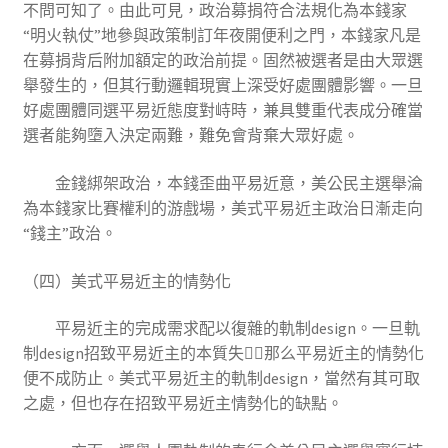
不問可知了。由此可見，政治募捐符合法規化為本錢家
“明火執仗”地參與政策制訂年夜開便利之門，本錢家凡是
在募捐背后附加額定的政治前提。固然被選者是由大眾選
舉發生的，但其行動邏輯現實上深受好處團體影響。一旦
好處團體同選平易近態度對峙時，兼具雙重代表成分確當
選者能夠墮入決定兩難，難免會背棄大眾好處。
金錢綁架政治，本錢歪曲平易近意，美公民主選舉淪
為本錢家比賽權利的游戲場，美式平易近主政治日漸走向
“錢主”政治。
（四）美式平易近主的情勢化
平易近主的完成需求配以復雜的軌制design。一旦軌
制design招致平易近主的本質失，那么平易近主的情勢化
便不成防止。美式平易近主的軌制design，當然有其可取
之處，但也存在招致平易近主情勢化的缺點。