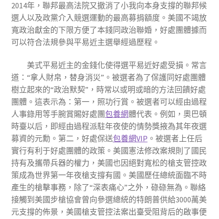
2014年，聯邦最高法院又撤消了小我向本身支撐的聯邦候
選人以及政黨介入競選運動的最高募捐額度。美國不竭放
寬政治獻金的下限方便了本錢同政治聯婚，好處團體據而
可以符合法規參與平易近主選舉經過歷程。
美式平易近主的金錢化使得選平易近好處受損。常言
道：“拿人財帛，替身消災”。被選者為了保護同好處團體
樹立起來的“政治默契”，時常以或明或暗的方法回饋好處
團體。這表示為：第一，照功行賞。被選者可以經由過程
人事錄用等手腕賞賜好處團
包養網
體代表。例如，奧巴頓
時臺以后，即經由過程派駐年夜使的情勢獎掖為其年夜選
募資的元勳。第二，好處保送
包養網VIP
。被選者上任后
實行有利于好處團體的政策。美國憲法修改案規則了國民
持有及攜帶兵器的權力，美國也因絕對寬松的槍支管控政
策成為世界第一年夜槍支撐有國。美國歷任總統面臨不時
產生的槍擊事務，除了“深表痛心”之外，碌碌無為。聯絡
接觸到美國步槍協會曾向參選總統的特朗普供給3000萬美
元支撐的佈景，美國槍支管控法案出臺受阻背后的啟事便