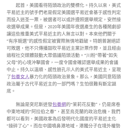
起首，美國看待陌頭政治的雙標化。持久以來，美式
平易近主的號手們老是假定美國選平易近會基于感性判定
而投入迷圣一票，被選者可以或許遵照選舉規定，安然接
收選舉成果。但是，2020年美國年夜選產生的各種鬧劇卻
讓這些推重美式平易近主的人無言以對。本來他們關于
“有序競選”的感性假定被實際無情地戳破。特朗普謝絕認
可敗選，他不只傳播鼓吹平易近主黨計票作弊，並且經由
過程社交媒體鼓動大眾倡議陌頭活動。“川粉”帶著“如失
父母”的心境沖擊國會，一度令國會確認選舉成果的會議
中止。持久以溫順、感性臉孔示人的美式平易近主，呈現
了
包養女人
暴力化的陌頭政治景象。那么，美國同意陌頭
政治屬于古代平易近主的一部門嗎？生怕很難有斷定謎
底。
無論是突尼斯迸發
包養網
的“茉莉花反動”，仍是席卷
中東地域的“阿拉伯之春”，甚至烏克蘭的政治危機，我們
都可以看到，美國政客為后發明代化國度的平易近主化
“操碎了心”。而在中國噴鼻港地域，港獨分子在境外權勢