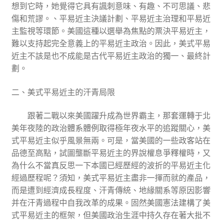
想到它時，她覺得它具有諷刺意味、有趣、不可思議、悲
傷和荒謬。、平易近主決議計劃、平易近主治理和平易近
主監視等環節。美國這種以選舉為焦點的票決平易近主，
難以支持起完全意義上的平易近主政治。因此，美式平易
近主不該是也不成能是古代平易近主政治的獨一、最終計
劃。
二、美式平易近主的汗青局限
跟著二戰以來美國躍升成為世界霸主，那套運轉于北
美年夜陸的政治體系體例取得極年夜水平的追蹤關心，美
式平易近主似乎風景無兩。可是，當美國的一些政客站在
品德至高點，試圖壟斷平易近主的界說權息爭釋權時，又
為什么不當真反思一下本國已經歷經的波折的平易近主化
經過歷程呢？須知，美式平易近主盡非一揮而就的產品，
而是遭到經濟成長程度、汗青傳統、地緣關系等原因影響
并在汗青過程中自我改革的成果。固然美國憲法建構了美
式平易近主的框架，但美國政治生涯中持久存在著大批不