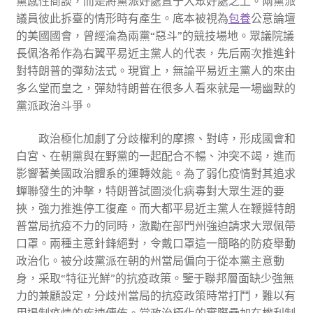
黨感性商談，而是將黨派好處置于大眾好處之上。兩黨派
議員彼此拆臺的情形時有產生。底本被視為
包養
公意論壇
的美國國會，曾經淪為兩黨“惡斗”的競技場地。眾議院議
長佩洛希作為右翼平易近主黨人的代表，先后兩次推進針
對特朗普的彈劾法式。現實上，無論平易近主黨人的來由
多么堂而皇之，彈劾特朗普在很多人看來就是一場幽默的
黨派政治斗爭。
政治極化加劇了分歧權利的摩擦、對峙，形成國會和
白宮、在朝黨與在野黨的一起配合不暢、沖突不竭，進而
影響著美國政治體系的運轉效能。為了弱化疫情對其追求
蟬聯發生的沖擊，特朗普試圖淡化病毒對大眾生涯的要
挾，強力推進停工復產。而大都平易近主黨人在鞭撻特朗
普當局抗疫不力的同時，激勵在部門州強迫請求大眾佩帶
口罩。兩種主意針鋒絕對，令戴口罩這一簡略的防疫舉動
政治化。被分歧黨派在朝的州當局偏向于從本黨主意動
身，采取“特征光鮮”的抗疫政策。鑒于聯邦層面缺少強無
力的兼顧設定，分歧州當局的抗疫政策時常打鬥，難以有