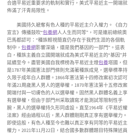
合適平易近重要求的軌制和實行，美式平易近主一開端就
佈滿了汗青局限性。
美國持久褫奪有色人種的平易近主介入權力。《自力
宣言》傳播鼓吹“
包養網
人人生而同等”，可是連前總統奧
巴馬都認可：“種族輕視簡直仍存在于我們生涯的各個軌
制中，
包養網
影響深遠，還是我們基因的一部門”。這表
白，種族主義自立國開端就成為美式平易近主的“基因”并
延續至今。盡管美國自我標榜為平易近主燈
包養
塔國，但
是1787年美國憲法部門條則充滿著種族成見，選舉標準持
久限于成年白人群體。1866年憲法第十四修改案初次認可
年滿21周歲黑人男人的選舉權，1870年憲法第十五修改案
開端付與一切膚色的人以選舉權。固然黑人群體名義上享
有選舉權，但由于部門州采取讀寫才能測試等限制性手
腕，黑人的選舉權持久形同虛設。直至1964年《平易近權
法案》經由過程以后，黑人群體剛剛真正享有選舉權力。
即使這般，有色人種至今也難以真正享有同等的平易近主
權力。2021年11月22日，結合國多數群體題目特殊陳述員