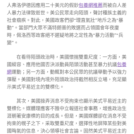
人弗洛伊德因應用二十美元的假鈔
包養網推薦
而被白人差
人暴力法律致逝世。美公民眾走向陌頭，聲討種族主義的
社會痼疾。對此，美國政客們卻“理直氣壯”地斥之為“暴
動”。當部門大眾不滿特朗普的敗選而占領國會年夜廈
時，佩洛西等政客絕不遲疑地將之定性為“暴力活動”“兵
變”。
在看待陌頭政治時，美國懷揣雙重尺度：一方面，美
國縱容、應用他國否決派動員陌頭活動甚至暴力抗議
包養
網
運動；另一方面，動輒對本公民眾的抗議舉動予以強力
彈壓。美國對境內境外陌頭政治持截然相反立場，充足顯
示美式平易近主的雙標化。
其次，美國操弄消息不受拘束也顯示美式平易近主的
雙標化。媒體理應客不雅中立報道社會事務，增進政治生
涯朝著安康標的目的成長。但是，美國媒體卻在消息不受
拘束的幌子之下，采取雙重尺度，選擇性地屏障某些對美
國晦氣的信息，決心領導社會言論。固然美式平易近主的