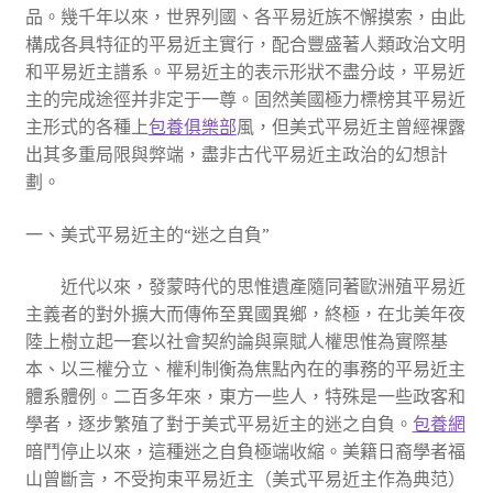
品。幾千年以來，世界列國、各平易近族不懈摸索，由此
構成各具特征的平易近主實行，配合豐盛著人類政治文明
和平易近主譜系。平易近主的表示形狀不盡分歧，平易近
主的完成途徑并非定于一尊。固然美國極力標榜其平易近
主形式的各種上
包養俱樂部
風，但美式平易近主曾經裸露
出其多重局限與弊端，盡非古代平易近主政治的幻想計
劃。
一、美式平易近主的“迷之自負”
近代以來，發蒙時代的思惟遺產隨同著歐洲殖平易近
主義者的對外擴大而傳佈至異國異鄉，終極，在北美年夜
陸上樹立起一套以社會契約論與稟賦人權思惟為實際基
本、以三權分立、權利制衡為焦點內在的事務的平易近主
體系體例。二百多年來，東方一些人，特殊是一些政客和
學者，逐步繁殖了對于美式平易近主的迷之自負。
包養網
暗鬥停止以來，這種迷之自負極端收縮。美籍日裔學者福
山曾斷言，不受拘束平易近主（美式平易近主作為典范）