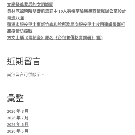
文廟祭奠背后的文明認同
貝林厄姆瞬時雙響凱恩罰中 10人英格蘭險勝墨西億嵐辦公室設計
哥進八強
菏澤市服役甲士事新竹森和診所務局向服役甲士收回建議果斷打
贏疫情防控戰
方文山稱《青花瓷》原名《台包養價格青銅器》(圖)
近期留言
尚無留言可供顯示。
彙整
2026 年 8 月
2026 年 7 月
2026 年 6 月
2026 年 5 月