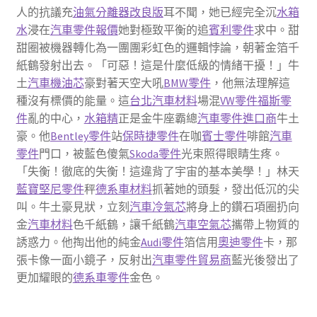
人的抗議充
油氣分離器改良版
耳不聞，她已經完全沉
水箱
水
浸在
汽車零件報價
她對極致平衡的追
賓利零件
求中。甜
甜圈被機器轉化為一團團彩虹色的邏輯悖論，朝著金箔千
紙鶴發射出去。「可惡！這是什麼低級的情緒干擾！」牛
土
汽車機油芯
豪對著天空大吼
BMW零件
，他無法理解這
種沒有標價的能量。這
台北汽車材料
場混
VW零件
福斯零
件
亂的中心，
水箱精
正是金牛座霸總
汽車零件進口商
牛土
豪。他
Bentley零件
站
保時捷零件
在咖
賓士零件
啡館
汽車
零件
門口，被藍色傻氣
Skoda零件
光束照得眼睛生疼。
「失衡！徹底的失衡！這違背了宇宙的基本美學！」林天
藍寶堅尼零件
秤
德系車材料
抓著她的頭髮，發出低沉的尖
叫。牛土豪見狀，立刻
汽車冷氣芯
將身上的鑽石項圈扔向
金
汽車材料
色千紙鶴，讓千紙鶴
汽車空氣芯
攜帶上物質的
誘惑力。他掏出他的純金
Audi零件
箔信用
奧迪零件
卡，那
張卡像一面小鏡子，反射出
汽車零件貿易商
藍光後發出了
更加耀眼的
德系車零件
金色。