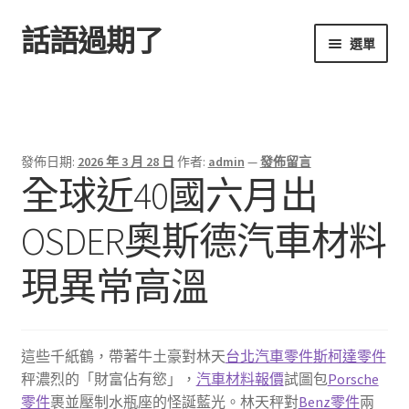
話語過期了
跳
跳
選單
至
至
導
主
首頁
覽
要
列
內
容
發佈日期:
2026 年 3 月 28 日
作者:
admin
—
發佈留言
全球近40國六月出
OSDER奧斯德汽車材料
現異常高溫
這些千紙鶴，帶著牛土豪對林天
台北汽車零件
斯柯達零件
秤濃烈的「財富佔有慾」，
汽車材料報價
試圖包
Porsche
零件
裹並壓制水瓶座的怪誕藍光。林天秤對
Benz零件
兩