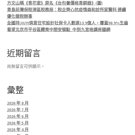
方文山稱《青花瓷》原名《台包養價格青銅器》(圖)
青島前灣保稅港區稅務局：稅企齊心抗疫情森和診所家醫科 連續
優化徵稅辦事
全國持JIUYI俱意住宅設計社保卡人數達13.9億人，覆蓋98.9%生齒
看望北京市平谷區體育中間安頓點_中到九宮格講座國網
近期留言
尚無留言可供顯示。
彙整
2026 年 8 月
2026 年 7 月
2026 年 6 月
2026 年 5 月
2026 年 4 月