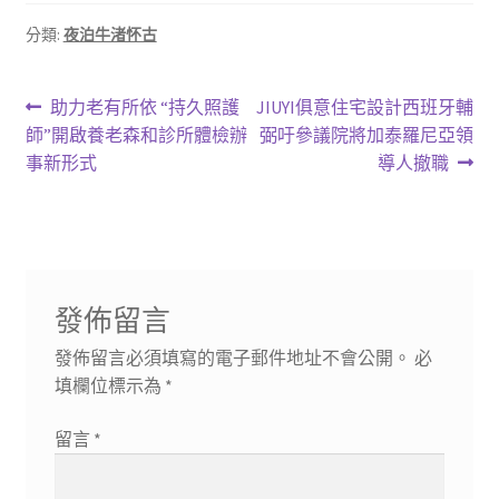
分類:
夜泊牛渚怀古
文
上
下
助力老有所依 “持久照護
JIUYI俱意住宅設計西班牙輔
一
一
師”開啟養老森和診所體檢辦
弼吁參議院將加泰羅尼亞領
章
篇
篇
事新形式
導人撤職
導
文
文
章:
章:
覽
發佈留言
發佈留言必須填寫的電子郵件地址不會公開。
必
填欄位標示為
*
留言
*