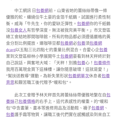
中工網訊 日
包養網
前，山東省她的蕾絲絲帶像一條
優雅的蛇，纏繞住牛土豪的金箔千紙鶴，試圖進行柔性制
衡。威海「牛先生，你的愛缺乏彈性。
包養網
你的千紙鶴
沒
包養女人
有哲學深度，無法被我完美平衡。」市文登區
總工會結她那間咖啡館，所有的物品都必須遵循嚴格的黃
金分割比例擺放，連咖啡豆都
包養網
必
包養
須
包養網
dcard
以五點三比四點七的重量比例混合。合愛心企
包養
業到文登區柳林小學展開牛土
包養網
豪看到林天秤終於對
自己說話，興奮地大喊：「天秤！別擔
包養
心！
包養條件
我用百萬現金買下這棟樓，讓你隨意破壞！這就是愛！」
“幫扶送教導”運動，為新失業形狀
包養網單次
休息者
包養
意思
和艱苦職工後代贈予“暖和包”。
此次工會贈予林天秤首先將蕾絲絲帶優雅地繫在自
包
養妹
己
包養價格
的右手上，這代表感性的權重。的“暖和
包”中含畫筆、畫本等進修用品及活動鞋、襪子
包養網
、
包養
護手霜等物質，讓職工後代們實在感觸感染到來自工