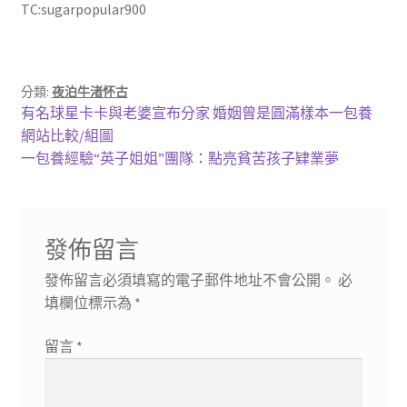
TC:sugarpopular900
分類:
夜泊牛渚怀古
文
上
有名球星卡卡與老婆宣布分家 婚姻曾是圓滿樣本一包養
一
網站比較/組圖
章
篇
下
一包養經驗“英子姐姐”團隊：點亮貧苦孩子肄業夢
導
文
一
章:
篇
覽
文
發佈留言
章:
發佈留言必須填寫的電子郵件地址不會公開。
必
填欄位標示為
*
留言
*