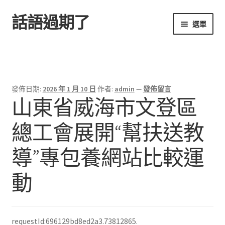
話語過期了
跳
跳
選單
至
至
導
主
首頁
覽
要
列
內
容
發佈日期:
2026 年 1 月 10 日
作者:
admin
—
發佈留言
山東省威海市文登區
總工會展開“幫扶送教
導”專包養網站比較運
動
requestId:696129bd8ed2a3.73812865.