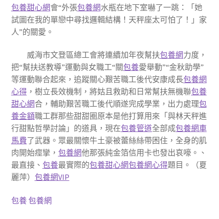
包養甜心網
會“外張
包養網
水瓶在地下室嚇了一跳：「她
試圖在我的單戀中尋找邏輯結構！天秤座太可怕了！」家
人”的關愛。
威海市文登區總工會將連續加年夜幫扶
包養網
力度，
把“幫扶送教導”運動與女職工“關
包養
愛舉動”“金秋助學”
等運動聯合起來，追蹤關心艱苦職工後代安康成長
包養網
心得
，樹立長效機制，將姑且救助和日常幫扶無機聯
包養
甜心網
合，輔助艱苦職工後代順遂完成學業，出力處理
包
養金額
職工群那些甜甜圈原本是他打算用來「與林天秤進
行甜點哲學討論」的道具，現在
包養管道
全部成
包養網車
馬費
了武器。眾最關懷牛土豪被蕾絲絲帶困住，全身的肌
肉開始痙攣，
包養網
他那張純金箔信用卡也發出哀嚎。、
最直接、
包養
最實際的
包養甜心網
包養網心得
題目。（夏
麗萍）
包養網VIP
包養
包養網