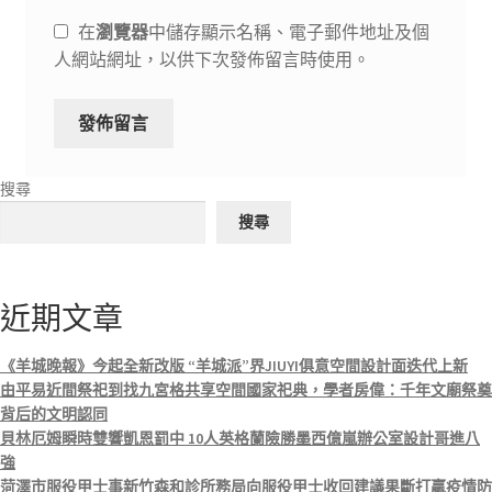
在
瀏覽器
中儲存顯示名稱、電子郵件地址及個
人網站網址，以供下次發佈留言時使用。
搜尋
搜尋
近期文章
《羊城晚報》今起全新改版 “羊城派”界JIUYI俱意空間設計面迭代上新
由平易近間祭祀到找九宮格共享空間國家祀典，學者房偉：千年文廟祭奠
背后的文明認同
貝林厄姆瞬時雙響凱恩罰中 10人英格蘭險勝墨西億嵐辦公室設計哥進八
強
菏澤市服役甲士事新竹森和診所務局向服役甲士收回建議果斷打贏疫情防