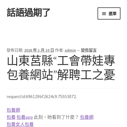
話語過期了
跳
跳
選單
至
至
導
主
首頁
覽
要
列
內
容
發佈日期:
2026 年 1 月 10 日
作者:
admin
—
發佈留言
山東莒縣“工會帶娃專
包養網站”解聘工之憂
requestId:696129bf2624c9.75553072.
包養網
包養
包養app
此刻，她看到了什麼？
包養網
包養女人
包養