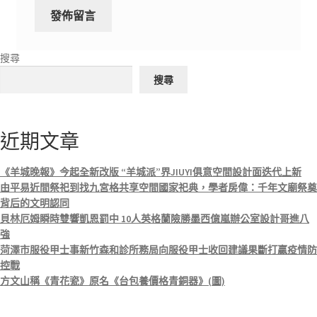
搜尋
搜尋
近期文章
《羊城晚報》今起全新改版 “羊城派”界JIUYI俱意空間設計面迭代上新
由平易近間祭祀到找九宮格共享空間國家祀典，學者房偉：千年文廟祭奠
背后的文明認同
貝林厄姆瞬時雙響凱恩罰中 10人英格蘭險勝墨西億嵐辦公室設計哥進八
強
菏澤市服役甲士事新竹森和診所務局向服役甲士收回建議果斷打贏疫情防
控戰
方文山稱《青花瓷》原名《台包養價格青銅器》(圖)