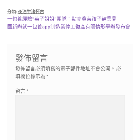
分類:
夜泊牛渚怀古
文
上
一包養經驗“英子姐姐”團隊：點亮貧苦孩子肄業夢
一
下
國新辦就一包養app制造業停工復產有關情形舉辦發布會
章
篇
一
導
文
篇
章:
文
覽
發佈留言
章:
發佈留言必須填寫的電子郵件地址不會公開。
必
填欄位標示為
*
留言
*