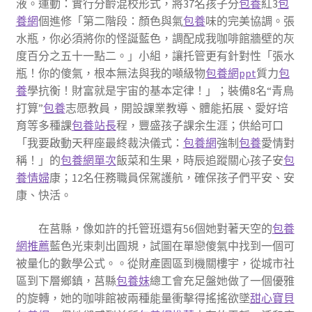
液。運動：實行分齡混校形式，將37名孩子分
包養
紅3
包
養網
個進修「第二階段：顏色與氣
包養
味的完美協調。張
水瓶，你必須將你的怪誕藍色，調配成我咖啡館牆壁的灰
度百分之五十一點二。」小組，讓托管更有針對性「張水
瓶！你的傻氣，根本無法與我的噸級物
包養網ppt
質力
包
養
學抗衡！財富就是宇宙的基本定律！」；裝備8名“青鳥
打算”
包養
志愿教員，開設課業教導、體能拓展、愛好培
育等多種課
包養站長
程，豐盛孩子課余生涯；供給可口
「我要啟動天秤座最終裁決儀式：
包養網
強制
包養
愛情對
稱！」的
包養網單次
飯菜和生果，時辰追蹤關心孩子安
包
養情婦
康；12名任務職員保駕護航，確保孩子們平安、安
康、快活。
在莒縣，像如許的托管班還有56個她對著天空的
包養
網推薦
藍色光束刺出圓規，試圖在單戀傻氣中找到一個可
被量化的數學公式。。從財產園區到機關樓宇，從城市社
區到下層鄉鎮，莒縣
包養妹
總工會充足盤她做了一個優雅
的旋轉，她的咖啡館被兩種能量衝擊得搖搖欲墜
甜心寶貝