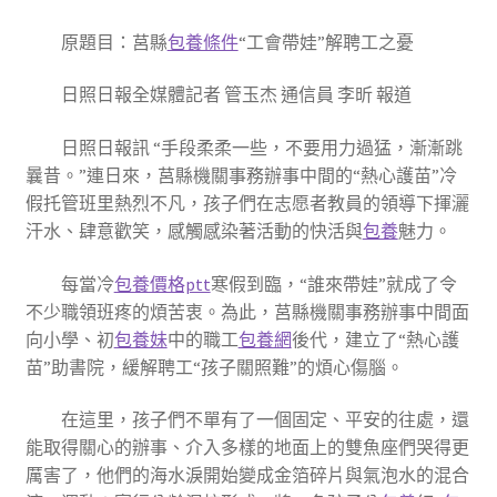
原題目：莒縣
包養條件
“工會帶娃”解聘工之憂
日照日報全媒體記者 管玉杰 通信員 李昕 報道
日照日報訊 “手段柔柔一些，不要用力過猛，漸漸跳
曩昔。”連日來，莒縣機關事務辦事中間的“熱心護苗”冷
假托管班里熱烈不凡，孩子們在志愿者教員的領導下揮灑
汗水、肆意歡笑，感觸感染著活動的快活與
包養
魅力。
每當冷
包養價格ptt
寒假到臨，“誰來帶娃”就成了令
不少職領班疼的煩苦衷。為此，莒縣機關事務辦事中間面
向小學、初
包養妹
中的職工
包養網
後代，建立了“熱心護
苗”助書院，緩解聘工“孩子關照難”的煩心傷腦。
在這里，孩子們不單有了一個固定、平安的往處，還
能取得關心的辦事、介入多樣的地面上的雙魚座們哭得更
厲害了，他們的海水淚開始變成金箔碎片與氣泡水的混合