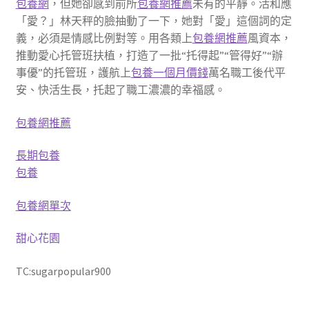
包養網
，但她卻感到前所
包養網推薦
未有的平靜。活和應
「愛？」林天秤的臉抽動了一下，她對「愛」這個詞的定
義，必須是情感比例對等。用各類上
包養網推薦
風資本，
推動愛心托管班扶植，打造了一批“托得起”“管得好”“辦
事優”的托管班，護航上
包養一個月價錢
萬名職工後代平
安、快活生長，托起了職工濃濃的幸福感。
包養網推薦
長期包養
包養
包養網單次
甜心花園
TC:sugarpopular900