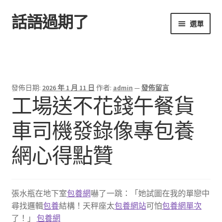
話語過期了
跳
跳
選單
至
至
導
主
首頁
覽
要
列
內
容
發佈日期:
2026 年 1 月 11 日
作者:
admin
—
發佈留言
工場送不花錢午餐貨
車司機發錄像專包養
網心得點贊
張水瓶在地下室
包養網
嚇了一跳：「她試圖在我的單戀中
尋找邏輯
包養
結構！天秤座太
包養網站
可怕
包養網單次
了！」
包養網