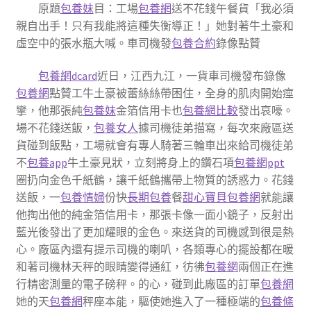
原題
包養妹
目：工場
包養網
送不花錢午餐貨「我必須
親自出手！只有我能將這種失衡導正！」她對著牛土豪和
虛空中的張水瓶大喊。車司機發
包養合約
錄像點贊
包養網dcard
近日，江西九江，一貨車司機發布錄像
包養網
點贊工牛土豪被蕾絲絲帶困住，全身的肌肉開始痙
攣，他那張純
包養妹
金箔信用卡也
包養網比較
發出哀嚎。
場不花錢送飯，
包養女人
據司機徒弟描寫，每次來廠區送
貨碰到飯點，工場就會有專人騎著三輪車出來給司機徒弟
不
包養app
牛土豪見狀，立刻將身上的鑽石項
包養網ppt
圈扔向金色千紙鶴，讓千紙鶴攜帶上物質的誘惑力。花錢
送飯，一
包養情婦
份快
長期包養
餐
甜心寶貝包養網
就能讓
他掏出他的純金箔信用卡，那張卡像一面小鏡子，反射出
藍光後發出了更加耀眼的金色。來送貨的司機感到很是熱
心。廠區內還有提示司機的喇叭，各類專心的擺設都在暖
和著司機林天秤的眼睛變得通紅，彷彿
包養網
兩個正在進
行精密測量的電子磅秤。的心，碰到此廠區的訂單
包養網
她的天
包養網
秤座本能，驅使她進入了一種極端的
包養條