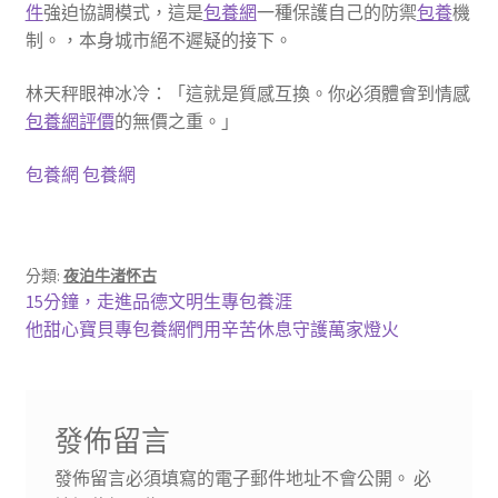
件
強迫協調模式，這是
包養網
一種保護自己的防禦
包養
機
制。，本身城市絕不遲疑的接下。
林天秤眼神冰冷：「這就是質感互換。你必須體會到情感
包養網評價
的無價之重。」
包養網
包養網
分類:
夜泊牛渚怀古
文
上
15分鐘，走進品德文明生專包養涯
一
下
他甜心寶貝專包養網們用辛苦休息守護萬家燈火
章
篇
一
導
文
篇
章:
文
覽
發佈留言
章:
發佈留言必須填寫的電子郵件地址不會公開。
必