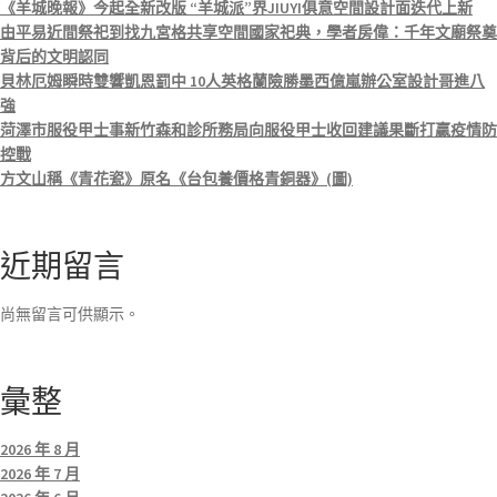
《羊城晚報》今起全新改版 “羊城派”界JIUYI俱意空間設計面迭代上新
由平易近間祭祀到找九宮格共享空間國家祀典，學者房偉：千年文廟祭奠
背后的文明認同
貝林厄姆瞬時雙響凱恩罰中 10人英格蘭險勝墨西億嵐辦公室設計哥進八
強
菏澤市服役甲士事新竹森和診所務局向服役甲士收回建議果斷打贏疫情防
控戰
方文山稱《青花瓷》原名《台包養價格青銅器》(圖)
近期留言
尚無留言可供顯示。
彙整
2026 年 8 月
2026 年 7 月