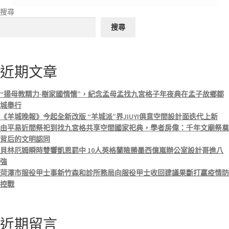
搜尋
搜尋
近期文章
“揚母教精力·樹家國情懷”，紀念孟母孟找九宮格子年夜典在孟子故鄉鄒
城舉行
《羊城晚報》今起全新改版 “羊城派”界JIUYI俱意空間設計面迭代上新
由平易近間祭祀到找九宮格共享空間國家祀典，學者房偉：千年文廟祭奠
背后的文明認同
貝林厄姆瞬時雙響凱恩罰中 10人英格蘭險勝墨西億嵐辦公室設計哥進八
強
菏澤市服役甲士事新竹森和診所務局向服役甲士收回建議果斷打贏疫情防
控戰
近期留言