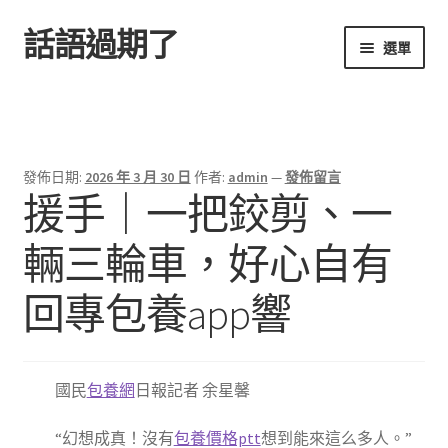
話語過期了
跳
跳
選單
至
至
導
主
首頁
覽
要
列
內
容
發佈日期:
2026 年 3 月 30 日
作者:
admin
—
發佈留言
援手｜一把鉸剪、一
輛三輪車，好心自有
回專包養app響
國民
包養網
日報記者 余星馨
“幻想成真！沒有
包養價格ptt
想到能來這么多人。”