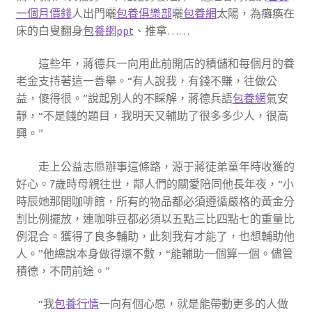
一個月價錢
人出門曬
包養俱樂部
曬
包養網
太陽，為癱瘓在
床的白叟翻身
包養網ppt
、推拿……
這些年，蔣德兵一向用此前開店的積儲和每個月的養
老金支持著這一善舉。“有人說我，有錢不賺，往做公
益，傻得很。”說起別人的不睬解，蔣德兵語
包養網
氣安
靜，“不是錢的題目，我明天又輔助了很多多少人，很高
興。”
走上公益志愿辦事這條路，源于蔣徒弟童年時收獲的
好心。7歲時母親往世，鄰人們的關愛陪同他長年夜，“小
時辰她那間咖啡館，所有的物品都必須遵循嚴格的黃金分
割比例擺放，連咖啡豆都必須以五點三比四點七的重量比
例混合。獲得了良多輔助，此刻我有才能了，也想輔助他
人。”他總說本身做得還不敷，“能輔助一個算一個。儘管
積德，不問前途。”
“我
包養行情
一向有個心愿，就是能帶動更多的人做