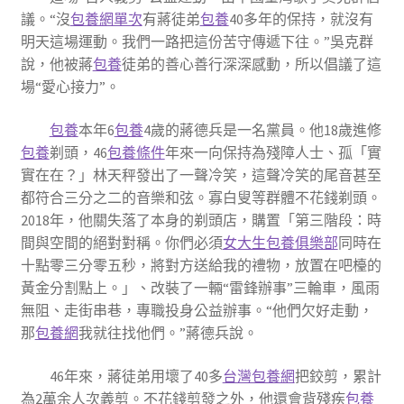
議。“沒
包養網單次
有蔣徒弟
包養
40多年的保持，就沒有
明天這場運動。我們一路把這份苦守傳遞下往。”吳克群
說，他被蔣
包養
徒弟的善心善行深深感動，所以倡議了這
場“愛心接力”。
包養
本年6
包養
4歲的蔣德兵是一名黨員。他18歲進修
包養
剃頭，46
包養條件
年來一向保持為殘障人士、孤「實
實在在？」林天秤發出了一聲冷笑，這聲冷笑的尾音甚至
都符合三分之二的音樂和弦。寡白叟等群體不花錢剃頭。
2018年，他關失落了本身的剃頭店，購置「第三階段：時
間與空間的絕對對稱。你們必須
女大生包養俱樂部
同時在
十點零三分零五秒，將對方送給我的禮物，放置在吧檯的
黃金分割點上。」、改裝了一輛“雷鋒辦事”三輪車，風雨
無阻、走街串巷，專職投身公益辦事。“他們欠好走動，
那
包養網
我就往找他們。”蔣德兵說。
46年來，蔣徒弟用壞了40多
台灣包養網
把鉸剪，累計
為2萬余人次義剪。不花錢剪發之外，他還會背殘疾
包養