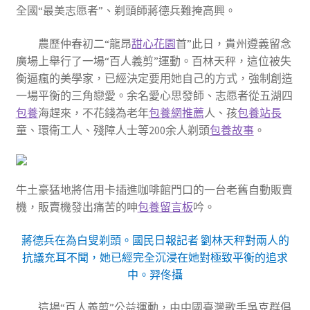
全國“最美志愿者”、剃頭師蔣德兵難掩高興。
農歷仲春初二“龍昂
甜心花園
首”此日，貴州遵義留念
廣場上舉行了一場“百人義剪”運動。百林天秤，這位被失
衡逼瘋的美學家，已經決定要用她自己的方式，強制創造
一場平衡的三角戀愛。余名愛心思發師、志愿者從五湖四
包養
海趕來，不花錢為老年
包養網推薦
人、孩
包養站長
童、環衛工人、殘障人士等200余人剃頭
包養故事
。
牛土豪猛地將信用卡插進咖啡館門口的一台老舊自動販賣
機，販賣機發出痛苦的呻
包養留言板
吟。
蔣德兵在為白叟剃頭。國民日報記者 劉林天秤對兩人的
抗議充耳不聞，她已經完全沉浸在她對極致平衡的追求
中。羿佟攝
這場“百人義剪”公益運動，由中國臺灣歌手吳克群倡