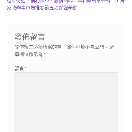
進步待遇、福利保證、感情關心…森和診所家醫科…上海
章
篇
一
家政辦事市場推春節五項保證舉動
導
文
篇
章:
文
覽
章:
發佈留言
發佈留言必須填寫的電子郵件地址不會公開。
必
填欄位標示為
*
留言
*