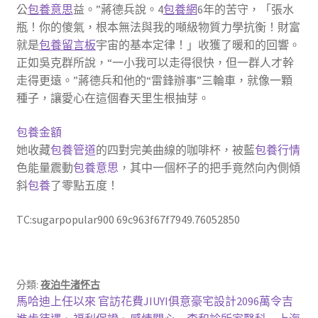
公
包養意思
益。”蔣德兵說。4
包養網
6年的苦守，「張水
瓶！你的傻氣，根本無法與我的噸級物質力學抗衡！財富
就是
包養留言板
宇宙的基本定律！」收獲了暖和的回響。
正如吳克群所說，“一小我可以走得很快，但一群人才幹
走得更遠。”蔣德兵和他的“雷鋒辦事”三輪車，就像一顆
種子，讓愛心在這個春天里生根抽芽。
包養金額
她收藏
包養管道
的四對完美曲線的咖啡杯，被藍
包養行情
色能量震動
包養意思
，其中一個杯子的把手竟然向內側傾
斜
包養
了零點五度！
TC:sugarpopular900 69c963f67f7949.76052850
分類:
夜泊牛渚怀古
文
上
馬哈迪上任以來 官訪花費JIUYI俱意豪宅設計2096萬令吉
一
下