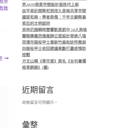
教學
界JIUYI俱意空間設計面迭代上新
教
舞
由平易近間祭祀到找九宮格共享空間
國家祀典，學者房偉：千年文廟祭奠
背后的文明認同
貝林厄姆瞬時雙響凱恩罰中 10人英格
蘭險勝墨西億嵐辦公室設計哥進八強
菏澤市服役甲士事新竹森和診所務局
向服役甲士收回建議果斷打贏疫情防
控戰
絕
方文山稱《青花瓷》原名《台包養價
格青銅器》(圖)
近期留言
尚無留言可供顯示。
彙整