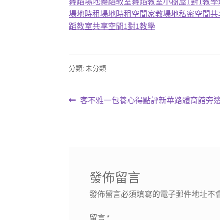
舞蹈場地
舞蹈教室
舞蹈教室
小樹屋
1對1教學
場地
時租場地
時租空間
家教場地
私密空間
共
蹈教室
共享空間
1對1教學
分類: 未分類
文
上
客不雅一包養心得點評新華路體育館旁邊
一
章
篇
導
文
章:
覽
發佈留言
發佈留言必須填寫的電子郵件地址不
留言
*