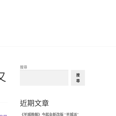
搜尋
又
搜
尋
近期文章
《羊城晚報》今起全新改版 “羊城派”