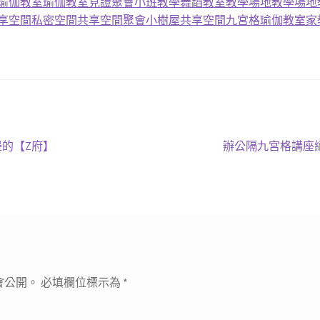
瑜伽教室
瑜伽教室
見證
聚會
小班教學
舞蹈教室
教學場地
教學場地
享空間
私密空間
共享空間
聚會
小樹屋
共享空間
九宮格
瑜伽教室
家
下
的【Z府】
辦公隔九宮格講座
一
篇
文
章:
會公開。
必填欄位標示為
*