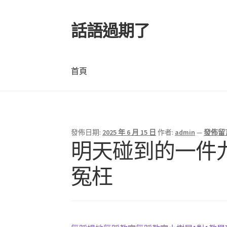
話語過期了
跳
跳
至
至
導
主
覽
要
首頁
列
內
容
首頁
發佈日期:
2025 年 6 月 15 日
作者:
admin
—
發佈留
明天碰到的一件
冤枉