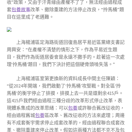
收”政策，又由于汗青緣由產權不了了，無法經由過程成
套
包養故事
改革、撤除重建的方法停止改良，“拎馬桶”題
目在這里成了老邁難。
上海楊浦區定海路街道回復島居平易近區黨總支書記
周興安：“在產權不清楚的情形之下，作為平易近生題
目，我們作為街道居委會是永遠不撒手的。趁著這一次處
理‘拎馬桶’題目，我們下決計把這個硬骨頭啃失落。”
上海楊浦區室第更換新的資料成長中間主任陳穎：
“從2024年開端，我們啟動了‘拎馬桶’攻堅戰。對全區‘拎
馬桶’的衡宇停止了排摸，排摸上去一共是還剩余415戶。
這415戶我們經由過程三種分歧的改革形式停止改革，表
現體系集成的改革思緒：可以
包養
或許聯合舊改征收的，
經由過程舊城
包養
區改革、舊改征收的方法來處理；周邊
有不成套衡宇需求停止成套改革的，經由過程聯合成套改
革、撤除重建來停止改革。假如這兩種方法都不克不及包