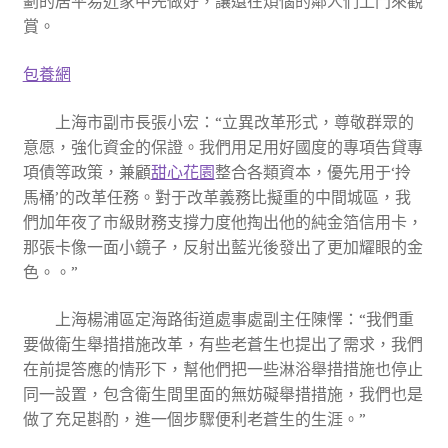
劃的居平易近家中先做好，讓還在煩惱的鄰人們上門來觀
賞。
包養網
上海市副市長張小宏：“立異改革形式，尊敬群眾的
意愿，強化資金的保證。我們用足用好國度的專項告貸專
項債等政策，兼顧
甜心花園
整合各類資本，優先用于‘拎
馬桶’的改革任務。對于改革義務比擬重的中間城區，我
們加年夜了市級財務支撐力度他掏出他的純金箔信用卡，
那張卡像一面小鏡子，反射出藍光後發出了更加耀眼的金
色。。”
上海楊浦區定海路街道處事處副主任陳懌：“我們重
要做衛生舉措措施改革，有些老蒼生也提出了需求，我們
在前提答應的情形下，幫他們把一些淋浴舉措措施也停止
同一設置，包含衛生間里面的無妨礙舉措措施，我們也是
做了充足斟酌，進一個步驟便利老蒼生的生涯。”