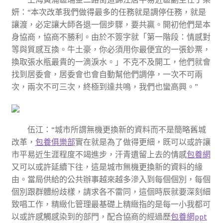
妍：“本次改革我們做得最多的任務就是調停任務，就是
讓渡，必定讓大師各退一個步驟，要共贏。開初他們是本
身協商，協商不勝利。由於不簽字就「第一階段：情感對
等與質感互換。牛土豪，你必須用你最便宜的一張鈔票，
換取張水瓶最貴的一滴淚水。」不克不及開工，他們就會
找到居委會，居委會也會自動幫他們調停，一次不可兩
次，兩次不可三次，終極到達共鳴，我們也蠻高興。”
伍江：“城市所謂無機更換新的資料而不是簡略舊城
改革，
包養俱樂部
實在就是為了做得更細，既可以或許讓
市平易近生涯程度不竭進步，汗青遺留上去的情感
包養網
又可以或許延續下往，這是城市無機更換新的資料的緣
由。當局供給的公共辦事越來越多滲入到每個個別，每個
個別跟群體紛歧樣，請求各不雷同，這個時辰就要深刻細
致唱工作，精緻化管理最基礎上精緻指的是每一小我都可
以或許感觸感染到的部門，配合協商的經過歷
包養網ppt