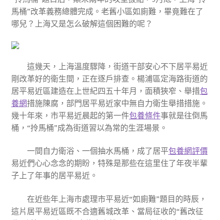
馬桶”改革義務總體完成。老舊小區如廁難，畢竟難在了
哪兒？上海又是怎么破解這個困難的呢？
這幾天，上海溫度驟降，街道干部安心不下居平易近
剛改革好的衛生間，正在逐戶排查。楊浦區定海路街道的
居平易近區建造在上世紀四五十年月，面積狹窄、舉措
包
養網
措施陳腐，部門居平易近家中無自力衛生舉措措施。
幾十年來，市平易近晨起的第一件
包養條件
事就是往倒馬
桶，“拎馬桶”成為街道習以為常的生涯場景。
一間自力衛浴、一個抽水馬桶，成了居平
包養網評價
易近們心心念念的期盼，特殊是那些在這里住了年夜半輩
子上了年事的居平易近。
在近些年上海市處理市平易近“如廁難”題目的時辰，
這片居平易近區既不合適舊城改革、當局征收的“舊改征