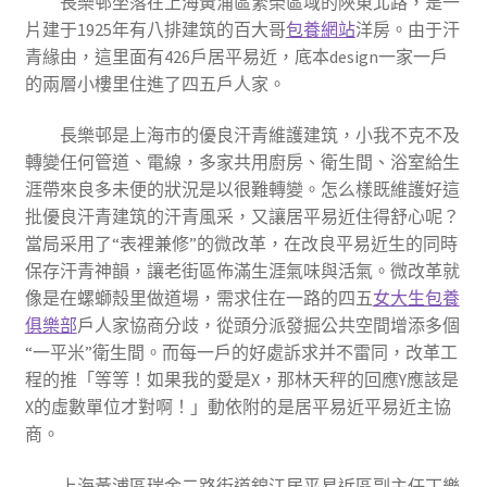
長樂邨坐落在上海黃浦區繁榮區域的陜東北路，是一
片建于1925年有八排建筑的百大哥
包養網站
洋房。由于汗
青緣由，這里面有426戶居平易近，底本design一家一戶
的兩層小樓里住進了四五戶人家。
長樂邨是上海市的優良汗青維護建筑，小我不克不及
轉變任何管道、電線，多家共用廚房、衛生間、浴室給生
涯帶來良多未便的狀況是以很難轉變。怎么樣既維護好這
批優良汗青建筑的汗青風采，又讓居平易近住得舒心呢？
當局采用了“表裡兼修”的微改革，在改良平易近生的同時
保存汗青神韻，讓老街區佈滿生涯氣味與活氣。微改革就
像是在螺螄殼里做道場，需求住在一路的四五
女大生包養
俱樂部
戶人家協商分歧，從頭分派發掘公共空間增添多個
“一平米”衛生間。而每一戶的好處訴求并不雷同，改革工
程的推「等等！如果我的愛是X，那林天秤的回應Y應該是
X的虛數單位才對啊！」動依附的是居平易近平易近主協
商。
上海黃浦區瑞金二路街道錦江居平易近區副主任丁樂