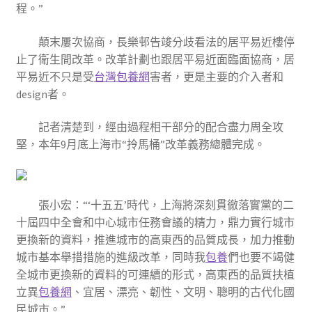
程。”
顛末屢次協商，長樂邨告竣分歧看法的居平易近樓停
止了衛生間改革。改革計劃也跟居平易近面臨面協商，居
平易近不只是受
台灣包養網
害者，更是主要的介入者和
design者。
記者清楚到，經由過程相干部分的配合盡力周全攻
堅，本年9月底上海市“拎馬桶”改革義務總體完成。
張小宏：“‘十五五’時代，上海將深刻貫徹落實黨的二
十屆四中全會和中心城市任務會議的精力，鼎力實行城市
更換新的資料，推進城市的高東西的品質成長，加力推動
城市基本舉措措施的進級改革，同時我
包養
們也要不竭健
全城市更換新的資料的可連續的形式，高東西的品質扶植
立異
包養網
、宜居、漂亮、韌性、文明、聰明的古代化國
民城市。”