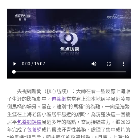
央視網新聞（核心訪談）：大師在看一些反應上海販
子生涯的影視劇中，
包養網
常常有上海本地居平易近凌晨
倒馬桶的場景。實在，離別“拎馬桶”的為難，一向是浩繁
生涯在上海老舊小區居平易近的期盼。為清楚決這一困擾
居平
包養網評價
易近多年的痛點，當局接續盡力，繼2022
年完成了
包養網
成片舊改汗青性義務、處理了集中成片的
“拎馬桶”題目后，顛末兩年的攻堅拔點，9月底，上海“拎