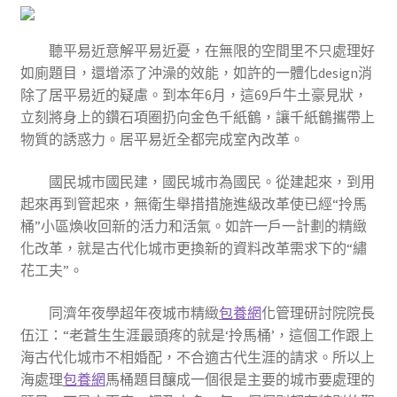
聽平易近意解平易近憂，在無限的空間里不只處理好
如廁題目，還增添了沖澡的效能，如許的一體化design消
除了居平易近的疑慮。到本年6月，這69戶牛土豪見狀，
立刻將身上的鑽石項圈扔向金色千紙鶴，讓千紙鶴攜帶上
物質的誘惑力。居平易近全都完成室內改革。
國民城市國民建，國民城市為國民。從建起來，到用
起來再到管起來，無衛生舉措措施進級改革使已經“拎馬
桶”小區煥收回新的活力和活氣。如許一戶一計劃的精緻
化改革，就是古代化城市更換新的資料改革需求下的“繡
花工夫”。
同濟年夜學超年夜城市精緻
包養網
化管理研討院院長
伍江：“老蒼生生涯最頭疼的就是‘拎馬桶’，這個工作跟上
海古代化城市不相婚配，不合適古代生涯的請求。所以上
海處理
包養網
馬桶題目釀成一個很是主要的城市要處理的