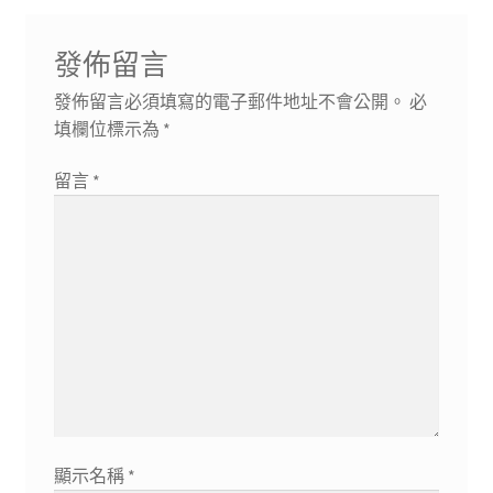
導
文
篇
章:
文
覽
發佈留言
章:
發佈留言必須填寫的電子郵件地址不會公開。
必
填欄位標示為
*
留言
*
顯示名稱
*