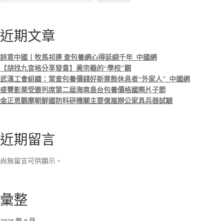
近期文章
詩意中國丨牧馬祁連 查包養網心得延綿千年_中國網
【胡找九宮格分享發貴】黃宗羲的“學校”觀
武漢工會組織：當查包養價錢好新業態休息者“外家人”_中國網
盛豐影業受邀列席第二屆海南島台包養價格國際片子節
金正恩觀摩朝鮮國防科研機關主要億嵐辦公家具兵器試驗
近期留言
尚無留言可供顯示。
彙整