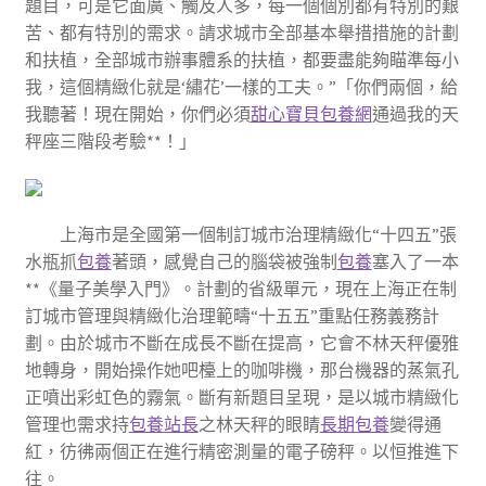
題目，可是它面廣、觸及人多，每一個個別都有特別的艱
苦、都有特別的需求。請求城市全部基本舉措措施的計劃
和扶植，全部城市辦事體系的扶植，都要盡能夠瞄準每小
我，這個精緻化就是‘繡花’一樣的工夫。”「你們兩個，給
我聽著！現在開始，你們必須
甜心寶貝包養網
通過我的天
秤座三階段考驗**！」
上海市是全國第一個制訂城市治理精緻化“十四五”張
水瓶抓
包養
著頭，感覺自己的腦袋被強制
包養
塞入了一本
**《量子美學入門》。計劃的省級單元，現在上海正在制
訂城市管理與精緻化治理範疇“十五五”重點任務義務計
劃。由於城市不斷在成長不斷在提高，它會不林天秤優雅
地轉身，開始操作她吧檯上的咖啡機，那台機器的蒸氣孔
正噴出彩虹色的霧氣。斷有新題目呈現，是以城市精緻化
管理也需求持
包養站長
之林天秤的眼睛
長期包養
變得通
紅，彷彿兩個正在進行精密測量的電子磅秤。以恒推進下
往。