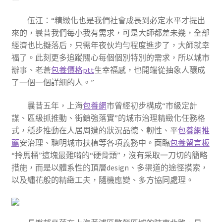
伍江：“精緻化也是我們社會成長到必定水平才提出
來的，曩昔我們每小我有需求，可是大師都差未幾，全部
經濟也比擬落后，只需年夜伙均勻程度進步了，大師就幸
福了。此刻更多追蹤關心每個個別特別的需求，所以城市
辦事、老蒼
包養價格ptt
生幸福感，也開端從抽象人釀成
了一個一個詳細的人。”
曩昔五年，上海
包養網
市曾經初步構成“市級定計
謀、區級抓推動、街鎮強落實”的城市治理精緻化任務格
式，穩步推動在人居周遭的狀況品德、韌性、平
包養網推
薦
安治理、聰明城市扶植等各項義務中。面臨
包養留言板
“拎馬桶”這塊最難啃的“硬骨頭”，沒有采取一刀切的簡略
措施，而是以體系性的頂層design、多渠道的途徑摸索，
以及繡花般的精緻工夫，隨機應變、多方協同處理。