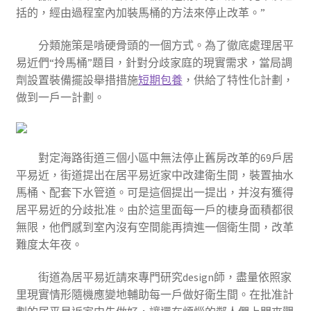
括的，經由過程室內加裝馬桶的方法來停止改革。”
分類施策是啃硬骨頭的一個方式。為了徹底處理居平
易近們“拎馬桶”題目，針對分歧家庭的現實需求，當局調
劑設置裝備擺設舉措措施
短期包養
，供給了特性化計劃，
做到一戶一計劃。
對定海路街道三個小區中無法停止舊房改革的69戶居
平易近，街道提出在居平易近家中改建衛生間，裝置抽水
馬桶、配套下水管道。可是這個提出一提出，并沒有獲得
居平易近的分歧批准。由於這里面每一戶的棲身面積都很
無限，他們感到室內沒有空間能再擠進一個衛生間，改革
難度太年夜。
街道為居平易近請來專門研究design師，盡量依照家
里現實情形隨機應變地輔助每一戶做好衛生間。在批准計