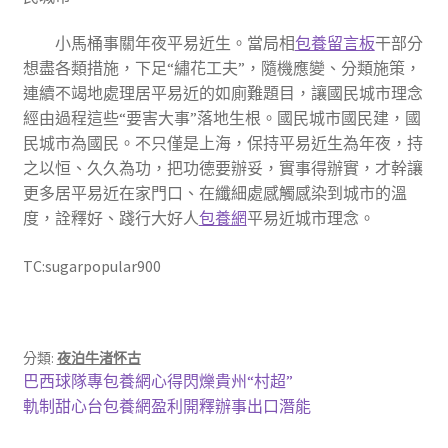
小馬桶事關年夜平易近生。當局相
包養留言板
干部分
想盡各類措施，下足“繡花工夫”，隨機應變、分類施策，
連續不竭地處理居平易近的如廁難題目，讓國民城市理念
經由過程這些“要害大事”落地生根。國民城市國民建，國
民城市為國民。不只僅是上海，保持平易近生為年夜，持
之以恒、久久為功，把功德要辦妥，實事得辦實，才幹讓
更多居平易近在家門口、在纖細處感觸感染到城市的溫
度，詮釋好、踐行大好人
包養網
平易近城市理念。
TC:sugarpopular900
分類:
夜泊牛渚怀古
文
上
巴西球隊專包養網心得閃爍貴州“村超”
一
下
軌制甜心台包養網盈利開釋辦事出口潛能
章
篇
一