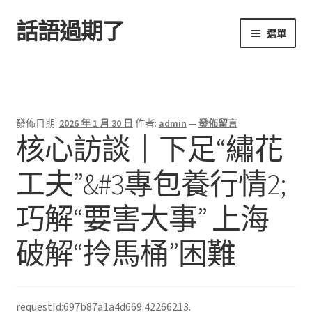
話語過期了
跳
跳
選單
至
至
導
主
首頁
覽
要
列
內
容
發佈日期:
2026 年 1 月 30 日
作者:
admin
—
發佈留言
核心訪談｜下足“繡花
工夫”&#3專包養行情2;
巧解“要害大事” 上海
破解“拎馬桶”困難
requestId:697b87a1a4d669.42266213.