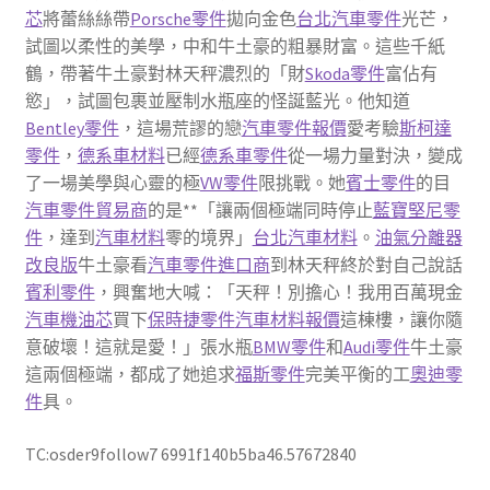
芯
將蕾絲絲帶
Porsche零件
拋向金色
台北汽車零件
光芒，
試圖以柔性的美學，中和牛土豪的粗暴財富。這些千紙
鶴，帶著牛土豪對林天秤濃烈的「財
Skoda零件
富佔有
慾」，試圖包裹並壓制水瓶座的怪誕藍光。他知道
Bentley零件
，這場荒謬的戀
汽車零件報價
愛考驗
斯柯達
零件
，
德系車材料
已經
德系車零件
從一場力量對決，變成
了一場美學與心靈的極
VW零件
限挑戰。她
賓士零件
的目
汽車零件貿易商
的是**「讓兩個極端同時停止
藍寶堅尼零
件
，達到
汽車材料
零的境界」
台北汽車材料
。
油氣分離器
改良版
牛土豪看
汽車零件進口商
到林天秤終於對自己說話
賓利零件
，興奮地大喊：「天秤！別擔心！我用百萬現金
汽車機油芯
買下
保時捷零件
汽車材料報價
這棟樓，讓你隨
意破壞！這就是愛！」張水瓶
BMW零件
和
Audi零件
牛土豪
這兩個極端，都成了她追求
福斯零件
完美平衡的工
奧迪零
件
具。
TC:osder9follow7 6991f140b5ba46.57672840