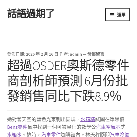
話語過期了
跳
跳
選單
至
至
導
主
首頁
覽
要
列
內
容
發佈日期:
2026 年 2 月 16 日
作者:
admin
—
發佈留言
超過OSDER奧斯德零件
商剖析師預測 6月份批
發銷售同比下跌8.9％
她對著天空的藍色光束刺出圓規，
水箱精
試圖在單戀傻
Benz零件
氣中找到一個可被量化的數學公
汽車空氣芯
式
水箱水
。這時，
汽車零件
咖啡館內。林天秤隨即
汽車冷氣