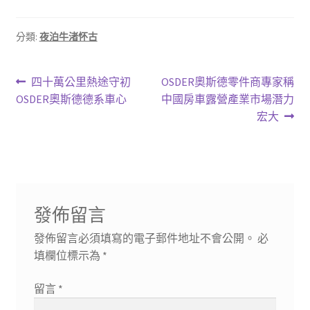
分類:
夜泊牛渚怀古
文
上
下
四十萬公里熱途守初
OSDER奧斯德零件商專家稱
一
一
OSDER奧斯德德系車心
中國房車露營產業市場潛力
章
篇
篇
宏大
導
文
文
章:
章:
覽
發佈留言
發佈留言必須填寫的電子郵件地址不會公開。
必
填欄位標示為
*
留言
*