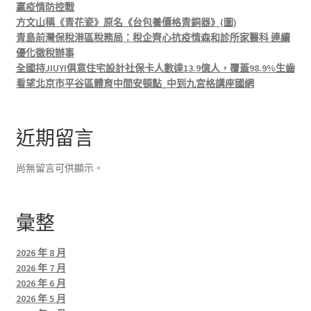
贏疫情防控戰
方文山稱《青花瓷》原名《台包養價格青銅器》(圖)
青島前灣保稅港區稅務局：稅企齊心抗疫情森和診所家醫科 連續
優化徵稅辦事
全國持JIUYI俱意住宅設計社保卡人數達13.9億人，覆蓋98.9%生齒
看望北京市平谷區體育中間安頓點_中到九宮格講座國網
近期留言
尚無留言可供顯示。
彙整
2026 年 8 月
2026 年 7 月
2026 年 6 月
2026 年 5 月