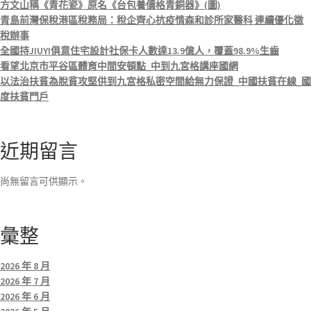
方文山稱《青花瓷》原名《台包養價格青銅器》(圖)
青島前灣保稅港區稅務局：稅企齊心抗疫情森和診所家醫科 連續優化徵
稅辦事
全國持JIUYI俱意住宅設計社保卡人數達13.9億人，覆蓋98.9%生齒
看望北京市平谷區體育中間安頓點_中到九宮格講座國網
以法治扶貧為脫貧攻堅供到九宮格私密空間給無力保證_中國扶貧在線_國
度扶貧門戶
近期留言
尚無留言可供顯示。
彙整
2026 年 8 月
2026 年 7 月
2026 年 6 月