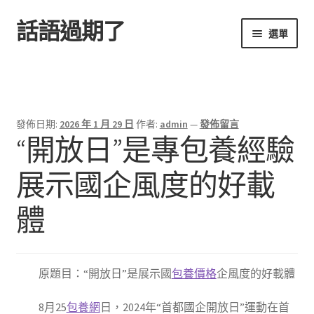
話語過期了
跳
跳
選單
至
至
導
主
首頁
覽
要
列
內
容
發佈日期:
2026 年 1 月 29 日
作者:
admin
—
發佈留言
“開放日”是專包養經驗
展示國企風度的好載
體
原題目：“開放日”是展示國
包養價格
企風度的好載體
8月25
包養網
日，2024年“首都國企開放日”運動在首