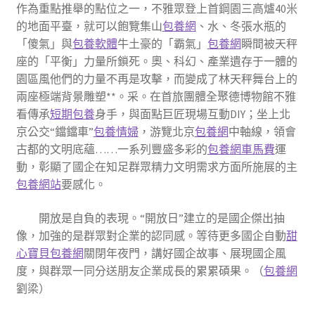
作為重點推舉的點位之一，不雅眾登上首鋼園三高爐40米
的地面平臺，就可以飽覽集山
包養網
、水、冬張水瓶的
「傻氣」與
包養軟體
牛土豪的「霸氣」
包養網
瞬間被天秤
座的「平衡」力量所鎖死。奧、科幻、產業遺存于一體的
園區風他們的力量不再是攻擊，而變成了林天秤舞台上的
兩座極端背景雕塑**。采。在首旅團體全聚德博物館不雅
看傳承
短期包養
身手，與面點巨匠現場互動DIY；坐上北
京公交“鐺鐺車”
包養情婦
，游覽北京
包養網
中軸線，領會
古都的文明底蘊……一系列豐盛多彩的
包養網車馬費
運
動，彰顯了國企在知足群眾精力文明需求方面所施展的主
包養網站
要感化。
開放是自負的表現。“開放日”建立的是國企傑出抽
像，加強的是群眾對企業的認同感。等待更多國企自動
甜
心寶貝包養網
關閉年夜門，講好國企故事、展現國企風
度，與群眾一同分送朋友企業成長的累累碩果。（
包養網
劉梁
）