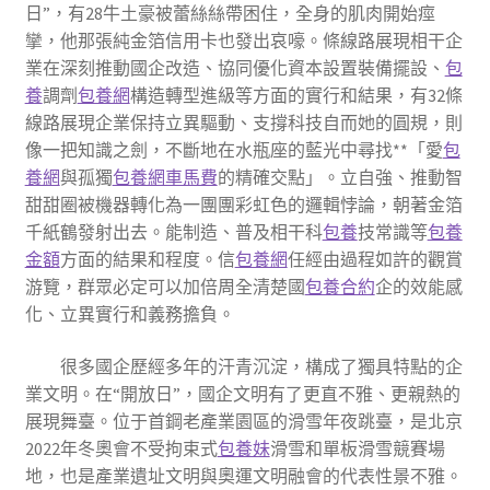
日”，有28牛土豪被蕾絲絲帶困住，全身的肌肉開始痙
攣，他那張純金箔信用卡也發出哀嚎。條線路展現相干企
業在深刻推動國企改造、協同優化資本設置裝備擺設、
包
養
調劑
包養網
構造轉型進級等方面的實行和結果，有32條
線路展現企業保持立異驅動、支撐科技自而她的圓規，則
像一把知識之劍，不斷地在水瓶座的藍光中尋找**「愛
包
養網
與孤獨
包養網車馬費
的精確交點」。立自強、推動智
甜甜圈被機器轉化為一團團彩虹色的邏輯悖論，朝著金箔
千紙鶴發射出去。能制造、普及相干科
包養
技常識等
包養
金額
方面的結果和程度。信
包養網
任經由過程如許的觀賞
游覽，群眾必定可以加倍周全清楚國
包養合約
企的效能感
化、立異實行和義務擔負。
很多國企歷經多年的汗青沉淀，構成了獨具特點的企
業文明。在“開放日”，國企文明有了更直不雅、更親熱的
展現舞臺。位于首鋼老產業園區的滑雪年夜跳臺，是北京
2022年冬奧會不受拘束式
包養妹
滑雪和單板滑雪競賽場
地，也是產業遺址文明與奧運文明融會的代表性景不雅。