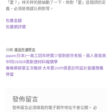
「愛？」林天秤的臉抽動了一下，她對「愛」這個詞的定
義，必須是情感比例對等。
包養金額
包養網評價
分類:
夜泊牛渚怀古
文
上
japan(日本)一員工因年終獎少發刺逝世老板，兩人曾是高
一
中同OSDER奧斯德材料報價學
章
篇
下
春晚舉辦第五次聯排 大年節JIUYI俱意診所設計直播預備
導
文
一
停當
章:
篇
覽
文
章:
發佈留言
發佈留言必須填寫的電子郵件地址不會公開。
必