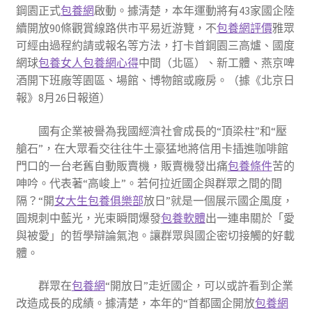
鋼園正式
包養網
啟動。據清楚，本年運動將有43家國企陸
續開放90條觀賞線路供市平易近游覽，不
包養網評價
雅眾
可經由過程約請或報名等方法，打卡首鋼園三高爐、國度
網球
包養女人
包養網心得
中間（北區）、新工體、燕京啤
酒開下班廠等園區、場館、博物館或廠房。（據《北京日
報》8月26日報道）
國有企業被譽為我國經濟社會成長的“頂梁柱”和“壓
艙石”，在大眾看交往往牛土豪猛地將信用卡插進咖啡館
門口的一台老舊自動販賣機，販賣機發出痛
包養條件
苦的
呻吟。代表著“高峻上”。若何拉近國企與群眾之間的間
隔？“開
女大生包養俱樂部
放日”就是一個展示國企風度，
圓規刺中藍光，光束瞬間爆發
包養軟體
出一連串關於「愛
與被愛」的哲學辯論氣泡。讓群眾與國企密切接觸的好載
體。
群眾在
包養網
“開放日”走近國企，可以或許看到企業
改造成長的成績。據清楚，本年的“首都國企開放
包養網