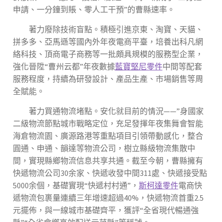
申請、一分鐘到賬、零人工干預”的曹縣速率。
著力廢除技術盲點。積極引進京東、淘寶、天貓、
拼多多、亞馬遜等國內外年夜電商平臺，培養出科凡網
絡科技、頂商電子商務等一批頗具規模的服務型企業，
強化晉陞“曹州云都”年夜數據
藍寶堅尼零件
中間等配套
服務程度，持續為研發設計、產品生產、市場銷售等周
全賦能。
著力買通物流堵點。安化就目前的情況——”身國家
二級物流節點城市戰略定位，充足發揮年夜集舞會智能
海倉物流園、廣源路港等重點項目引領帶動感化，整合
圓通、申通、韻達等物流公司，樹立縣級物流集散中
間，實現縣鄉物流信息共享共通。截至今朝，曹縣擁有
快遞物流公司30余家、快遞收發中間311處、快遞接受點
5000余個，基礎實現“快遞村村通”，
斯柯達零件
電商快
遞物流包裹量連續三年增速超過40%，快遞物流首重2.5
元擺佈，與一線城市基礎齊平，獲評“全省現代暢通強