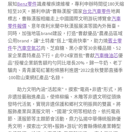
展知
Benz零件
識產權疾速維權，專利申辦時間從180天縮
短至10天。勝利申請“曹縣漢服”國家
台北汽車零件
地輿
標志，曹縣漢服相繼走上中國國際文明游玩博覽會
汽車
零件報價
、意年夜利米蘭中秋漢服展演等國內外舞臺。
同時，加強地區brand建設，打造“曹獻優品”農產品區域
公用brand，讓“土特產”搭上“電商快車”，助力燒
賓士零
件
牛
汽車空氣芯
肉、芝麻糖、黑小麥等30余種品類、52
家企業農特產品下行。此中24家首批“曹獻
汽車機油芯
優
品”授權企業銷售額均勻同比增長20%，歸一牛奶、老丁
驢肉、青青蘆筍紅薯粉條勝利進選“2022金秋雙節直播季
·100款山東網紅產品”名錄。
助力文明內涵“活起來”。摸索“電商+非遺”形式，將
非遺技藝融進產品，使條柳編、木雕等非遺文明從頭煥
發時代活氣，實現非遺保護和鄉村文明振興的雙贏。將
服飾產業與漢服文明、“國潮”文明等相結合，依托電商
節、漢服節等主題節會活動，鼎力弘揚中華傳統服飾優
秀文明，摸索出“文明+服飾+游玩”的曹縣傳統產業轉型