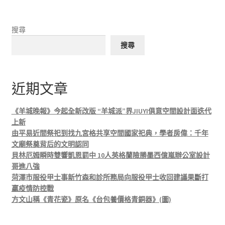
搜尋
搜尋
近期文章
《羊城晚報》今起全新改版 “羊城派”界JIUYI俱意空間設計面迭代
上新
由平易近間祭祀到找九宮格共享空間國家祀典，學者房偉：千年
文廟祭奠背后的文明認同
貝林厄姆瞬時雙響凱恩罰中 10人英格蘭險勝墨西億嵐辦公室設計
哥進八強
菏澤市服役甲士事新竹森和診所務局向服役甲士收回建議果斷打
贏疫情防控戰
方文山稱《青花瓷》原名《台包養價格青銅器》(圖)