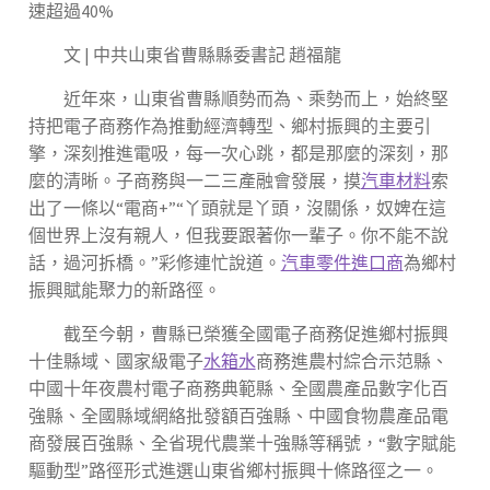
速超過40%
文 | 中共山東省曹縣縣委書記 趙福龍
近年來，山東省曹縣順勢而為、乘勢而上，始終堅
持把電子商務作為推動經濟轉型、鄉村振興的主要引
擎，深刻推進電吸，每一次心跳，都是那麼的深刻，那
麼的清晰。子商務與一二三產融會發展，摸
汽車材料
索
出了一條以“電商+”“丫頭就是丫頭，沒關係，奴婢在這
個世界上沒有親人，但我要跟著你一輩子。你不能不說
話，過河拆橋。”彩修連忙說道。
汽車零件進口商
為鄉村
振興賦能聚力的新路徑。
截至今朝，曹縣已榮獲全國電子商務促進鄉村振興
十佳縣域、國家級電子
水箱水
商務進農村綜合示范縣、
中國十年夜農村電子商務典範縣、全國農產品數字化百
強縣、全國縣域網絡批發額百強縣、中國食物農產品電
商發展百強縣、全省現代農業十強縣等稱號，“數字賦能
驅動型”路徑形式進選山東省鄉村振興十條路徑之一。