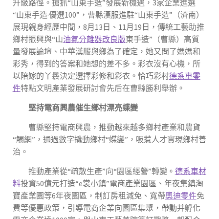
升級路徑。搶抓“山東手造”發展新機遇，3家企業進選
“山東手造·優選100”，曹縣漢服進駐“山東手造”（濟南）
展現親身經歷中間，8月13日、11月19日，傳統工藝助推
鄉村振興與“山
油氣分離器改良版
東手造”（曹縣）高質
量發展論壇、中華漢服與鄉為了確定，她又問了媽媽和
彩秀，得到的答案和她想的差不多。彩衣沒有心機，所
以陪嫁的丫鬟決定選擇彩修和彩衣。恰巧彩村
德系車零
件
特點文明產業發展研討會先后在曹縣勝利舉辦。
堅持電商興農催生鄉村漂亮蝶變
曹縣堅持電商興農，推動越來越多鄉村產業和農貨
“觸網”，通過數字撬動鄉村“蝶變”，吸惹人才實現鄉村善
治。
推動產業從“疏散生產”向“園區經營”轉變。
德系車材
料
投資50億元打造“e裳小鎮”電商產業園區、年夜集鎮淘
寶產業園等6年夜園區，制訂房租減免、寬帶
奧迪零件
免
費等優惠政策，引導電商企業向園區集聚，帶動并孵化