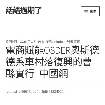
話語過期了
跳
跳
選單
至
至
導
主
首頁
覽
要
列
內
容
發佈日期:
2026 年 1 月 10 日
作者:
admin
—
發佈留言
電商賦能OSDER奧斯德
德系車村落復興的曹
縣實行_中國網
requestId:69613abd2bc5d6.61334022.