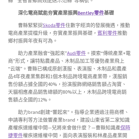
縣”“全省會鄉高效配送示范縣”等稱號。
深化電商賦能夯實產業振興
Bentley零件
基礎
曹縣緊緊捉
Skoda零件
住數字經濟的發展機遇，推動
電商產業提檔升級，夯實產業振興基礎，
賓利零件
推動
鄉村振興年夜有可為。
助力產業融會“強起來”
Audi零件
。摸索“傳統產業+電
商”形式，讓特點農產品、木制品加工等優勢產業飛上
“云端”。曹縣已構成原創漢服、表演服、木制品和農產
品4年夜產業集群和1個木制品跨境電商產業帶，漢服銷
售份額占據全國的40%，扮演服飾網絡銷售額占淘寶、
天貓相應產品銷售總額的80%以上，木制品跨境電商銷
售額占全國的12%。
助力brand創建“響起來”。指導企業通過注冊商標、
申請專利等方法做響產業brand，建設山東省第二家知識
產權疾速維權中間—兒將來會做什麼？—曹縣知識產
保時
捷零件
權疾速維權中間，面向表演服裝和林產品產業開