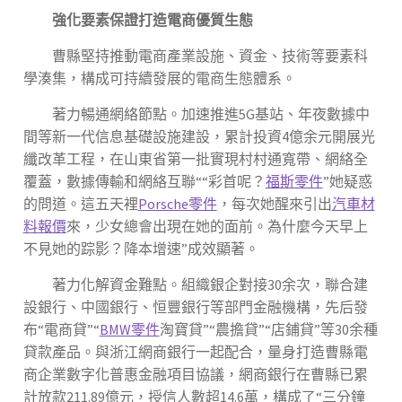
強化要素保證打造電商優質生態
曹縣堅持推動電商產業設施、資金、技術等要素科
學湊集，構成可持續發展的電商生態體系。
著力暢通網絡節點。加速推進5G基站、年夜數據中
間等新一代信息基礎設施建設，累計投資4億余元開展光
纖改革工程，在山東省第一批實現村村通寬帶、網絡全
覆蓋，數據傳輸和網絡互聯““彩首呢？
福斯零件
”她疑惑
的問道。這五天裡
Porsche零件
，每次她醒來引出
汽車材
料報價
來，少女總會出現在她的面前。為什麼今天早上
不見她的踪影？降本增速”成效顯著。
著力化解資金難點。組織銀企對接30余次，聯合建
設銀行、中國銀行、恒豐銀行等部門金融機構，先后發
布“電商貸”“
BMW零件
淘寶貸”“農擔貸”“店鋪貸”等30余種
貸款產品。與浙江網商銀行一起配合，量身打造曹縣電
商企業數字化普惠金融項目協議，網商銀行在曹縣已累
計放款211.89億元，授信人數超14.6萬，構成了“三分鐘