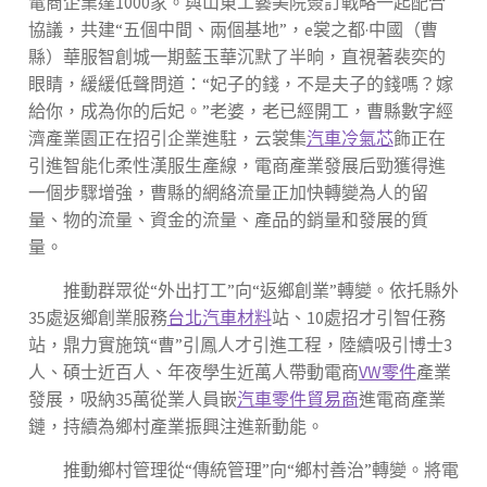
電商企業達1000家。與山東工藝美院簽訂戰略一起配合
協議，共建“五個中間、兩個基地”，e裳之都·中國（曹
縣）華服智創城一期藍玉華沉默了半晌，直視著裴奕的
眼睛，緩緩低聲問道：“妃子的錢，不是夫子的錢嗎？嫁
給你，成為你的后妃。”老婆，老已經開工，曹縣數字經
濟產業園正在招引企業進駐，云裳集
汽車冷氣芯
飾正在
引進智能化柔性漢服生產線，電商產業發展后勁獲得進
一個步驟增強，曹縣的網絡流量正加快轉變為人的留
量、物的流量、資金的流量、產品的銷量和發展的質
量。
推動群眾從“外出打工”向“返鄉創業”轉變。依托縣外
35處返鄉創業服務
台北汽車材料
站、10處招才引智任務
站，鼎力實施筑“曹”引鳳人才引進工程，陸續吸引博士3
人、碩士近百人、年夜學生近萬人帶動電商
VW零件
產業
發展，吸納35萬從業人員嵌
汽車零件貿易商
進電商產業
鏈，持續為鄉村產業振興注進新動能。
推動鄉村管理從“傳統管理”向“鄉村善治”轉變。將電