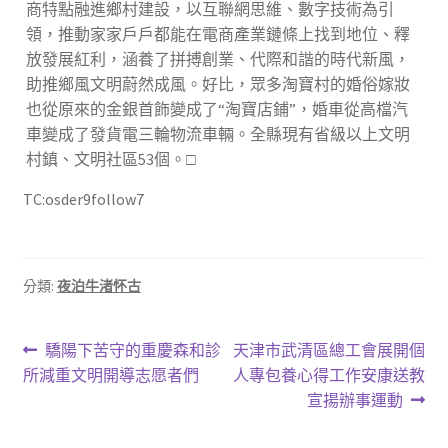
商特點融進鄉村建設，以互聯網思維、數字技術為引
領，推動家家戶戶都能在電商產業鏈條上找到地位、釋
放發展紅利，涵養了拼搏創業、代際和諧的時代新風，
助推鄉風文明蔚然成風。好比，眾多淘寶村的婚俗嫁妝
也從原來的金銀首飾變成了“淘寶店鋪”，婚車從高檔汽
車變成了發貨電三輪物流車輛。全縣現有省級以上文明
村鎮、文明社區53個。□
TC:osder9follow7
分類:
夜泊牛渚怀古
文
上
下
驕陽下苦守的重慶森和診
天津市武清區總工會展開個
一
一
所減重文明開導志愿者們
人專包養心得工作安康送教
章
篇
篇
宣揚辦事運動
導
文
文