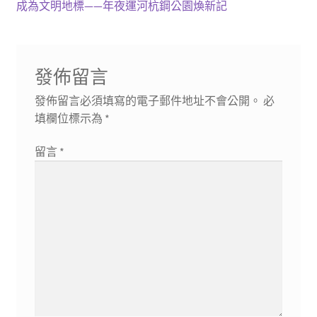
章
篇
一
成為文明地標——年夜運河杭鋼公園煥新記
導
文
篇
章:
文
覽
章:
發佈留言
發佈留言必須填寫的電子郵件地址不會公開。
必
填欄位標示為
*
留言
*