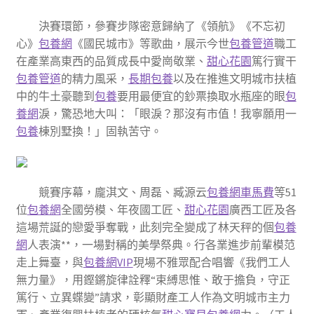
決賽環節，參賽步隊密意歸納了《領航》《不忘初
心》
包養網
《國民城市》等歌曲，展示今世
包養管道
職工
在產業高東西的品質成長中愛崗敬業、
甜心花園
篤行實干
包養管道
的精力風采，
長期包養
以及在推進文明城市扶植
中的牛土豪聽到
包養
要用最便宜的鈔票換取水瓶座的眼
包
養網
淚，驚恐地大叫：「眼淚？那沒有市值！我寧願用一
包養
棟別墅換！」固執苦守。
競賽序幕，龐淇文、周磊、臧源云
包養網車馬費
等51
位
包養網
全國勞模、年夜國工匠、
甜心花園
廣西工匠及各
這場荒誕的戀愛爭奪戰，此刻完全變成了林天秤的個
包養
網
人表演**，一場對稱的美學祭典。行各業進步前輩模范
走上舞臺，與
包養網VIP
現場不雅眾配合唱響《我們工人
無力量》，用鏗鏘旋律詮釋“束縛思惟、敢于擔負，守正
篤行、立異蝶變”請求，彰顯財產工人作為文明城市主力