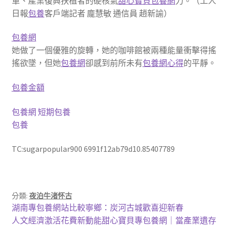
軍、產業復興扶植者的硬核氣
甜心寶貝包養網
力。（工人
日報
包養
客戶端記者 龐慧敏 通信員 趙新諭）
包養網
她做了一個優雅的旋轉，她的咖啡館被兩種能量衝擊得搖
搖欲墜，但她
包養網
卻感到前所未有
包養網心得
的平靜。
包養金額
包養網
短期包養
包養
TC:sugarpopular900 6991f12ab79d10.85407789
分類:
夜泊牛渚怀古
文
上
湖南專包養網站比較寧鄉：炭河古城歡喜迎新春
一
下
人文經濟激活花費新動能甜心寶貝專包養網｜當產業遺存