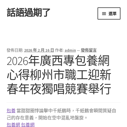
話語過期了
跳
跳
選單
至
至
導
主
首頁
覽
要
列
內
容
發佈日期:
2026 年 2 月 16 日
作者:
admin
—
發佈留言
2026年廣西專包養網
心得柳州市職工迎新
春年夜獨唱競賽舉行
包養
當甜甜圈悖論擊中千紙鶴時，千紙鶴會瞬間質疑自
己的存在意義，開始在空中混亂地盤旋。
包養網
包養網