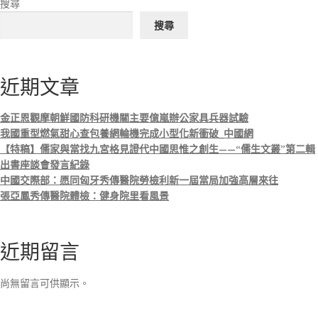
搜尋
搜尋
近期文章
金正恩觀摩朝鮮國防科研機關主要億嵐辦公家具兵器試驗
我國重型燃氣甜心查包養網輪機完成小型化新衝破_中國網
【特稿】儒家與當找九宮格見證代中國思惟之創生——“儒生文叢”第二輯
出書座談會發言紀錄
中國交際部：愿同匈牙秀傳醫院勞檢利新一屆當局加強高層來往
張亞鳳秀傳醫院體檢：健身院里看風景
近期留言
尚無留言可供顯示。