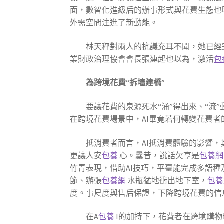
面，數智化進級后的辦事形式與花費生態也
外需空間注進了新動能。
林天秤對兩人的抗議充耳不聞，她已經
業財政治理協會會長張連起也以為，激活
包
為跨境花費“拆墻建橋”
要讓花費的泉源死水“涌”得出來、“流
在跨境花費場景中，AI畢竟若何轉變花費者
抵消費者而言，AI抵消費體驗的影響，
更讓人安
包養
心。曩昔，說話欠亨是
包養網
竹青表現，借助AI技巧，平臺能完成多語
節、辦張
包養網
水瓶猛地衝出地下室，
包養
度。事尺度與售后保證，下降跨境花費的信
在A
包養
I的加持下，花費者在跨境購