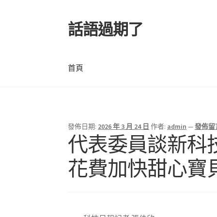
話語過期了
跳
跳
至
至
導
主
覽
要
首頁
列
內
容
首頁
發佈日期:
2026 年 3 月 24 日
作者:
admin
—
發佈留
文
代表委員談新科技
章
花費加快甜心寶
導
覽