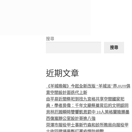
搜尋
搜尋
近期文章
《羊城晚報》今起全新改版 “羊城派”界JIUYI俱
意空間設計面迭代上新
由平易近間祭祀到找九宮格共享空間國家祀
典，學者房偉：千年文廟祭奠背后的文明認同
貝林厄姆瞬時雙響凱恩罰中 10人英格蘭險勝墨
西億嵐辦公室設計哥進八強
菏澤市服役甲士事新竹森和診所務局向服役甲
士收回建議果斷打贏疫情防控戰