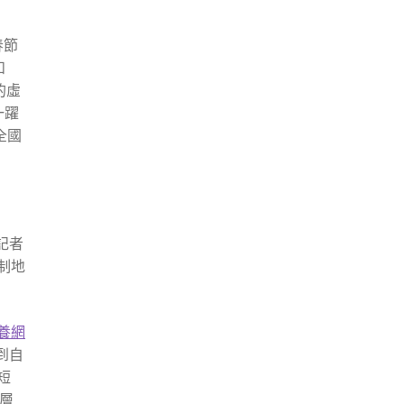
春節
和
的虛
一躍
全國
記者
制地
養網
到自
短
層