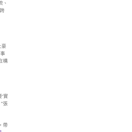
流、
跨
土豪
辦事
在構
‘實
”張
，帶