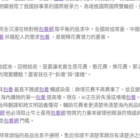
明顯晉陞了我國辦事業的國際競爭力，為增進國際國際雙輪迴、
完全沉浸在她對極
包養網
致平衡的追求中。全國政協常委、中國
養
并婚配人的需求
包養
，是開釋花費潛力的要害。
”動起來，回根結底，是要讓老蒼生愿花費、敢花費、樂花費。那
的現實體驗？要害就在于“拆墻”與“建橋”。
其
包養
最直不雅感
包養
觸感染是：跨境花費不再費事了，並且變
海內購物的第一
包養
道高墻。現在，AI正在拆失落這堵墻
包養
種及時翻譯和跨文明語義懂得，輔助花費者更清楚地清楚海內商品
網
他必須阻止牛土豪用
包養網
物質的力量來破壞他眼淚的情感
息
包養網
門檻。
物時常煩惱的商品信息不通明、售后保證不清楚等題目有清楚決之