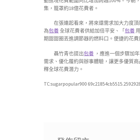
動進境花費範圍同比增加跨越100%。今朝，A
集，籠罩約18億花費者。
在張連起看來，將來還需求加大力度頂層
為
包養
全球花費者供給加倍平安、「
包養
用
期甜甜圈丟進調節器的燃料口。便捷的花費
聶竹青也提出
包養
，應進一個步驟加年
需求、優化履約與辦事體驗，讓更多優質商
釋全球花費潛力。
TC:sugarpopular900 69c21854cb5515.259292