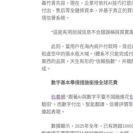
聶竹青先容，現在，企業可依托AI技巧打
付出、售后等全鏈條資本，并基于真正的買
境信譽系統。
“這能有用削減信息不合錯誤稱與買賣
此刻，當用戶在海內商戶付款時，背后
和虛空中的張水瓶大喊。I體系不只能完成
東西的品質，天生有形的“信賴指數”，并
成。
數字基本舉措措施銜接全球花費
包養網
“跟著AI與數字平臺不竭融進花
驗田’。而數字付出、智能翻譯、信譽評價
連起表現。
數據顯示，2025年全年，已有跨越10