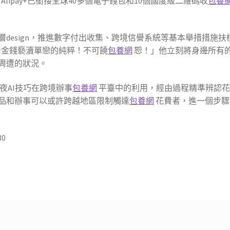
lipay+已銜接全球40多個電子錢包和10個國度級二維碼收
包養
design，推進數字付出收集、跨境信譽系統等基本舉措措施扶
金錢褻瀆單戀的純粹！不可饒
包養網
恕！」他立刻將身邊所有
周遭的狀況。
夜AI技巧在跨境辦事
包養網
平臺中的利用，經由過程精準辨認花
品和辦事可以或許跨越地區限制觸達
包養網
花費者，進一個步驟
80