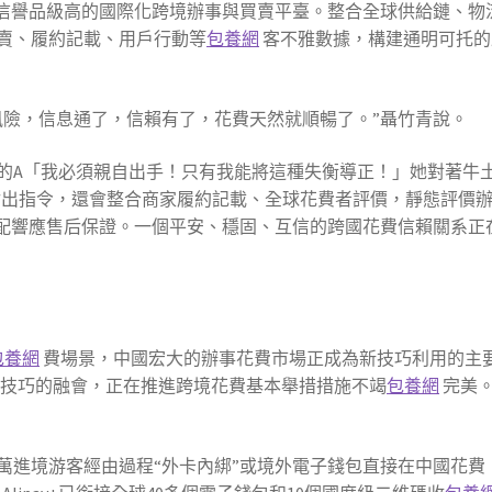
造信譽品級高的國際化跨境辦事與買賣平臺。整合全球供給鏈、物
賣、履約記載、用戶行動等
包養網
客不雅數據，構建通明可托的
風險，信息通了，信賴有了，花費天然就順暢了。”聶竹青說。
的A「我必須親自出手！只有我能將這種失衡導正！」她對著牛
付出指令，還會整合商家履約記載、全球花費者評價，靜態評價
婚配響應售后保證。一個平安、穩固、互信的跨國花費信賴關系正
包養網
費場景，中國宏大的辦事花費市場正成為新技巧利用的主要
等技巧的融會，正在推進跨境花費基本舉措措施不竭
包養網
完美。
00萬進境游客經由過程“外卡內綁”或境外電子錢包直接在中國花費