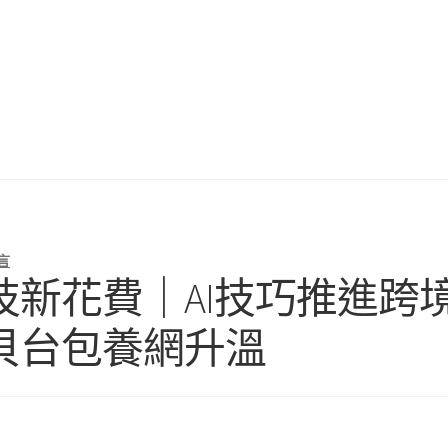
言
新花費｜AI技巧推進跨
貝台包養網升溫