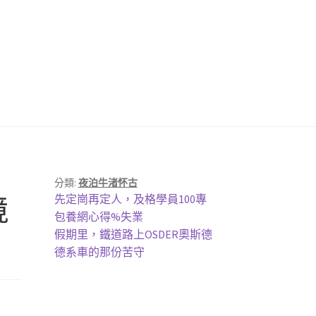
分類:
夜泊牛渚怀古
上
境
先定崗再定人，及格學員100專
一
包養網心得%失業
篇
下
假期里，鐵道路上OSDER奧斯德
文
一
德系車的那份苦守
章:
篇
文
章: