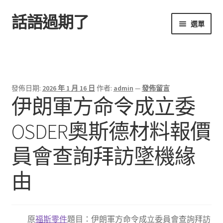
話語過期了
跳
跳
選單
至
至
導
主
首頁
覽
要
列
內
容
發佈日期:
2026 年 1 月 16 日
作者:
admin
—
發佈留言
伊朗軍方命令成立委
OSDER奧斯德材料報價
員會查詢拜訪墜機緣
由
原
福斯零件
題目：伊朗軍方命令成立委員會查詢拜訪