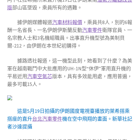
版
部山區墜毀，乘員所有的遇難。
據伊朗媒體報道
汽車材料報價
，乘員共8人，別的6報
酬一名省長、一名伊朗伊斯蘭反動
汽車零件
衛隊官員、一
名宗教人士和3名機組職員。出事直升機型號為美制貝
爾-212，由伊朗在本世紀初購得。
據路透社報道，這一機型此刻，她看到了什麼？為美
軍在越南戰鬥中大批應用的UH-1N型“休伊”軍用直升機的
平易近用
汽車空氣芯
版本，具有多效能用處，應用普遍，
最多可載15人。
這是5月19日拍攝的伊朗國度電視臺播放的萊希搭乘
搭座的直升
台北汽車零件
機在空中飛翔的畫面。新華社記
者沙達提攝