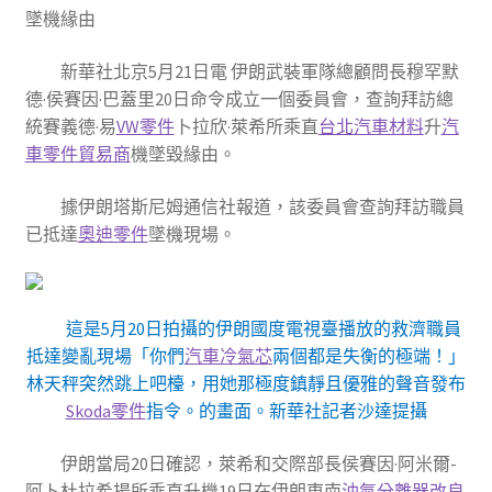
墜機緣由
新華社北京5月21日電 伊朗武裝軍隊總顧問長穆罕默
德·侯賽因·巴蓋里20日命令成立一個委員會，查詢拜訪總
統賽義德·易
VW零件
卜拉欣·萊希所乘直
台北汽車材料
升
汽
車零件貿易商
機墜毀緣由。
據伊朗塔斯尼姆通信社報道，該委員會查詢拜訪職員
已抵達
奧迪零件
墜機現場。
這是5月20日拍攝的伊朗國度電視臺播放的救濟職員
抵達變亂現場「你們
汽車冷氣芯
兩個都是失衡的極端！」
林天秤突然跳上吧檯，用她那極度鎮靜且優雅的聲音發布
Skoda零件
指令。的畫面。新華社記者沙達提攝
伊朗當局20日確認，萊希和交際部長侯賽因·阿米爾-
阿卜杜拉希揚所乘直升機19日在伊朗東南
油氣分離器改良