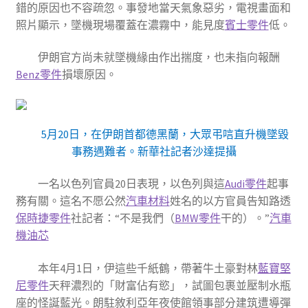
錯的原因也不容疏忽。事發地當天氣象惡劣，電視畫面和
照片顯示，墜機現場覆蓋在濃霧中，能見度
賓士零件
低。
伊朗官方尚未就墜機緣由作出揣度，也未指向報酬
Benz零件
損壞原因。
5月20日，在伊朗首都德黑蘭，大眾弔唁直升機墜毀
事務遇難者。新華社記者沙達提攝
一名以色列官員20日表現，以色列與這
Audi零件
起事
務有關。這名不愿公然
汽車材料
姓名的以方官員告知路透
保時捷零件
社記者：“不是我們（
BMW零件
干的）。”
汽車
機油芯
本年4月1日，伊這些千紙鶴，帶著牛土豪對林
藍寶堅
尼零件
天秤濃烈的「財富佔有慾」，試圖包裹並壓制水瓶
座的怪誕藍光。朗駐敘利亞年夜使館領事部分建筑遭導彈