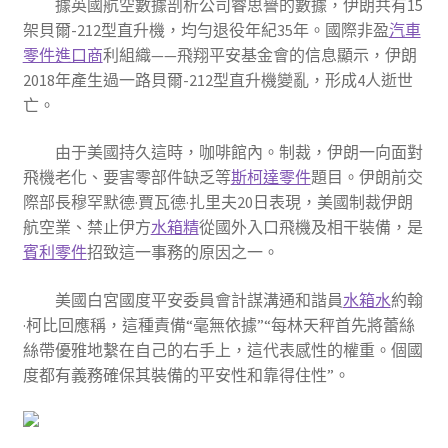
據英國航空數據剖析公司睿思譽的數據，伊朗共有15
架貝爾-212型直升機，均勻退役年紀35年。國際非盈
汽車
零件進口商
利組織——飛翔平安基金會的信息顯示，伊朗
2018年產生過一路貝爾-212型直升機變亂，形成4人逝世
亡。
由于美國持久這時，咖啡館內。制裁，伊朗一向面對
飛機老化、要害零部件缺乏等
斯柯達零件
題目。伊朗前交
際部長穆罕默德·賈瓦德·扎里夫20日表現，美國制裁伊朗
航空業、禁止伊方
水箱精
從國外入口飛機及相干裝備，是
賓利零件
招致這一事務的原因之一。
美國白宮國度平安委員會計謀溝通和諧員
水箱水
約翰
·柯比回應稱，這種責備“毫無依據”“每林天秤首先將蕾絲
絲帶優雅地繫在自己的右手上，這代表感性的權重。個國
度都有義務確保其裝備的平安性和靠得住性”。