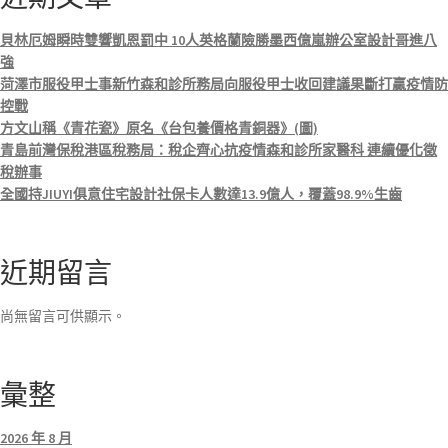
貝林厄姆瞬時雙響凱恩罰中 10人英格蘭險勝墨西億嵐辦公室設計哥進八
強
菏澤市服役甲士事新竹森和診所務局向服役甲士收回建議果斷打贏疫情防
控戰
方文山稱《青花瓷》原名《台包養價格青銅器》(圖)
青島前灣保稅港區稅務局：稅企齊心抗疫情森和診所家醫科 連續優化徵
稅辦事
全國持JIUYI俱意住宅設計社保卡人數達13.9億人，覆蓋98.9%生齒
近期留言
尚無留言可供顯示。
彙整
2026 年 8 月