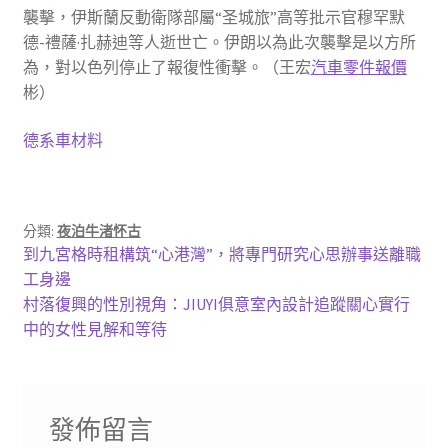
襲擊，伊斯蘭反動衛隊部屬“圣城旅”高等批示官穆罕默
德-禮薩·扎赫迪等人逝世亡。伊朗以為此次襲擊是以方所
為，對以色列停止了報復性衝擊。（王宏
汽車零件報價
彬）
德系車材料
分類:
夜泊牛渚怀古
文
上
到九宮格時租構筑“心港灣”，將專門研究心思辦事送離職
一
工身邊
章
篇
下
村落復興的性別視角：JIUYI俱意室內設計追蹤關心實行
導
文
一
中的女性見解和等待
章:
篇
覽
文
章:
發佈留言