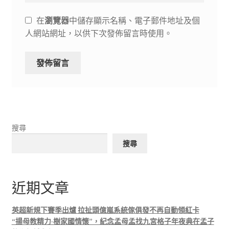
在
瀏覽器
中儲存顯示名稱、電子郵件地址及個
人網站網址，以供下次發佈留言時使用。
搜尋
搜尋
近期文章
英超新規下賽季出爐 拉扯頭億嵐系統傢俱發不再自動領紅卡
“揚母教精力·樹家國情懷”，紀念孟母孟找九宮格子年夜典在孟子