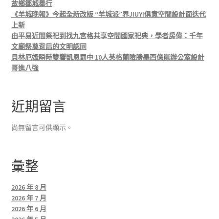
故鄉鄒城舉行
《羊城晚報》今起全新改版 “羊城派”界JIUYI俱意空間設計面迭代
上新
由平易近間祭祀到找九宮格共享空間國家祀典，學者房偉：千年
文廟祭奠背后的文明認同
貝林厄姆瞬時雙響凱恩罰中 10人英格蘭險勝墨西億嵐辦公室設計
哥進八強
近期留言
尚無留言可供顯示。
彙整
2026 年 8 月
2026 年 7 月
2026 年 6 月