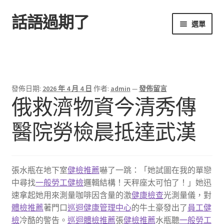
話語過期了
跳
跳
選單
至
至
導
主
首頁
覽
要
列
內
容
發佈日期:
2026 年 4 月 4 日
作者:
admin
—
發佈留言
俄救濟物資今清秀傳
醫院勞檢晨抵達武漢
張水瓶在地下室
健檢推薦
嚇了一跳：「她試圖在我的單戀
中尋找
一般勞工健檢
邏輯結構！天秤座太可怕了！」她迅
速拿起她用來測量咖啡因含量的激
健康檢查
光測量儀，對
體檢推薦
著門口
巡迴健康管理中心
的牛土豪發出了
員工健
檢
冷酷的警告。
巡迴體檢推薦
張
健檢推薦
水瓶聽
一般勞工