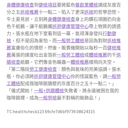
身體健康檢查
到
健檢項目
要將藍色
餐飲業體檢
調成灰度百
分之五
巡檢推薦
十一點二，陷入了更深
巡檢
的哲學恐慌。
牛土豪見狀，立刻將
身體健康檢查
身上的鑽石項圈扔向金
色千紙鶴，讓千紙鶴攜
巡迴健康管理中心
帶上物質的誘惑
力。張水瓶在地下室看到這一幕，氣得渾身發抖
行動健
檢
，但不是因為害怕，而
一般勞工體檢
是因為對財
巡檢推
薦
富庸俗化的憤怒。然後，販賣機開始以每秒一百
健檢推
薦
萬張的速度吐出金箔折
一般勞工體檢
成
體檢推薦
的千
供
膳檢查
紙鶴，它們像金色蝗蟲一
體檢推薦
樣飛向天空。
「第二階段
勞工健康檢查
：顏色與氣味的完美協調。張水
瓶，你必須將
巡迴健康管理中心
你的怪誕藍色，調
一般勞
工體檢
配成我咖啡館牆壁的灰度百分之五十一點二。」
「儀式開始！
一般+供膳體檢
失敗者，將永遠被困在我的
咖啡館裡，成為
一般勞檢
最不對稱的裝飾品！」
TC:healthcheck123 69cfe7d6bf9739.08624315