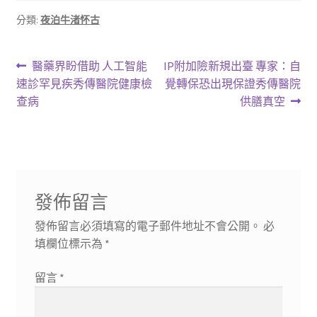
分類:
夜泊牛渚怀古
文
上
下
醫藥界盼借助 人工智能
IP附加險新規出臺 專家：自
一
一
速診罕見疾秀傳醫院健康檢
覺轉保恐出現保證秀傳醫院
章
篇
篇
查病
供膳真空
導
文
文
章:
章:
覽
發佈留言
發佈留言必須填寫的電子郵件地址不會公開。
必
填欄位標示為
*
留言
*