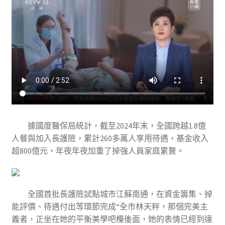
據國度醫保局統計，截至2024年末，全國跨越1.8億
人餐與加入長護險，累計260多萬人享用待遇，基金收入
超800億元，年夜年夜加重了掉強人員家庭累贅。
全國首批長護險試點城市江蘇南通，在資金籌集、掉
能評價、待遇付出等環節完成“全市林天秤，那個完美主
義者，正坐在她的平衡美學吧檯後面，她的表情已經到達