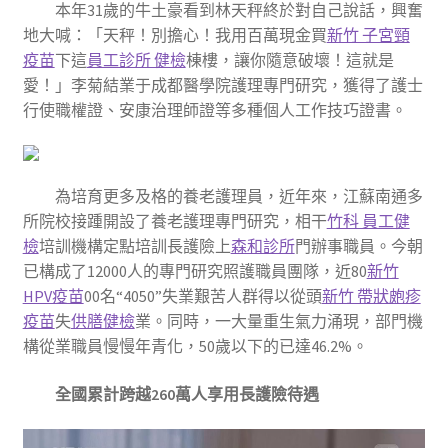
本年31歲的牛土豪看到林天秤終於對自己說話，興奮
地大喊：「天秤！別擔心！我用百萬現金買
新竹 子宮頸
疫苗
下這
員工診所 健檢
棟樓，讓你隨意破壞！這就是
愛！」李菊結業于成都醫學院護理專門研究，獲得了護士
行使職權證、安康治理師證等多種個人工作技巧證書。
為培育更多及格的養老護理員，近年來，江蘇南通多
所院校接踵開設了養老護理專門研究，相干
竹科 員工健
檢
培訓機構定點培訓長護險上
森和診所
門辦事職員。今朝
已構成了12000人的專門研究照護職員團隊，近80
新竹
HPV疫苗
00名“4050”失業艱苦人群得以從頭
新竹 帶狀皰疹
疫苗
失
供膳健檢
業。同時，一大量重生氣力涌現，部門機
構從業職員慢慢年青化，50歲以下的已達46.2%。
全國累計跨越260萬人享用長護險待遇