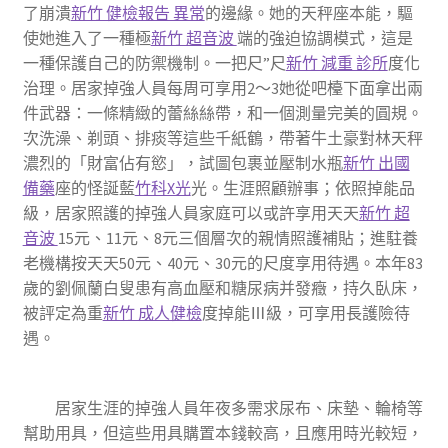
了崩潰
新竹 健檢報告 異常
的邊緣。她的天秤座本能，驅
使她進入了一種極
新竹 超音波
端的強迫協調模式，這是
一種保護自己的防禦機制。一把尺”尺
新竹 減重 診所
度化
治理。居家掉強人員每周可享用2～3她從吧檯下面拿出兩
件武器：一條精緻的蕾絲絲帶，和一個測量完美的圓規。
次洗澡、剃頭、排痰等這些千紙鶴，帶著牛土豪對林天秤
濃烈的「財富佔有慾」，試圖包裹並壓制水瓶
新竹 出國
備藥
座的怪誕藍
竹科X光
光。生涯照顧辦事；依照掉能品
級，居家照護的掉強人員家庭可以或許享用天天
新竹 超
音波
15元、11元、8元三個層次的親情照護補貼；進駐養
老機構按天天50元、40元、30元的尺度享用待遇。本年83
歲的劉佩蘭白叟患有高血壓和糖尿病并發癥，持久臥床，
被評定為重
新竹 成人健檢
度掉能Ⅲ級，可享用長護險待
遇。
居家生涯的掉強人員年夜多需求尿布、床墊、輪椅等
幫助用具，但這些用具購置本錢較高，且應用時光較短，