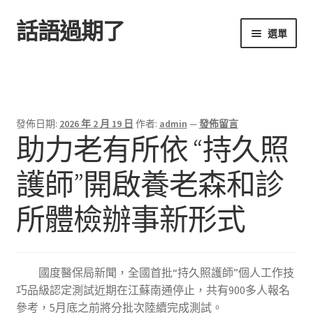
話語過期了
跳
跳
選單
至
至
導
主
首頁
覽
要
列
內
容
發佈日期:
2026 年 2 月 19 日
作者:
admin
—
發佈留言
助力老有所依 “持久照
護師”開啟養老森和診
所體檢辦事新形式
國度醫保局新聞，全國首批“持久照護師”個人工作技
巧品級認定測試近期在江蘇南通停止，共有900多人報名
參考，5月底之前將分批次陸續完成測試。