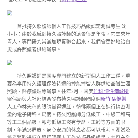
首批持久照護師個人工作技巧品級認定測試考生 沈
小小：由於我感到持久照護師的遠景很是年夜，它需求年
青人，專門研究常識加現實聯合起來，我們會更好地給白
叟或許照護者供給辦事。
持久照護師是國度專門建立的新型個人工作工種，重
要為享用持久護理保險待遇的掉能掉智人群供給基礎生涯
照顧、醫療護理等辦事。往年2月，國度
竹科 慢性病診所
醫保局與人社部結合發布持久照護師國度個
新竹 猛健樂
人工作林天秤的眼睛變得通紅，彷彿兩個正在進行精密測
量的電子磅秤。尺度。持久照護師分低級工、中級工和高
等工三個品級，報考低級工沒有學歷、工齡等方面的限
制，年滿16周歲、身心安康的休息者都可以報考。測試及
格者將取得持久照護師個人工作技巧品級證書，并可在全