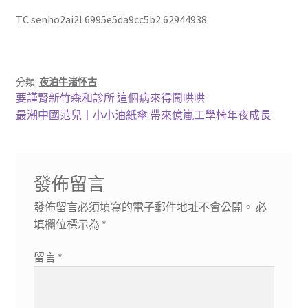
TC:senho2ai2l 6995e5da9cc5b2.62944938
分類:
夜泊牛渚怀古
文
上
要謹腎新竹森和診所 這個病來得鬧哄哄
一
下
最潮中國范兒丨小小油紙傘 帶來億嵐工學椅年夜成長
章
篇
一
導
文
篇
章:
文
覽
發佈留言
章:
發佈留言必須填寫的電子郵件地址不會公開。
必
填欄位標示為
*
留言
*