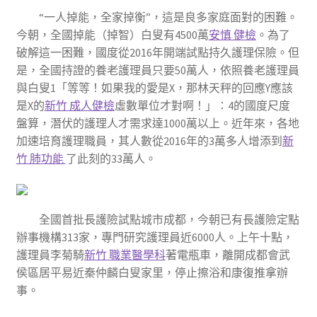
“一人掉能，全家掉衡”，這是良多家庭面對的困難。
今朝，全國掉能（掉智）白叟有4500萬
安慎 健檢
。為了
破解這一困難，國度從2016年開端試點持久護理保險。但
是，全國持證的養老護理員只要50萬人，依照養老護理員
與白叟1「等等！如果我的愛是X，那林天秤的回應Y應該
是X的
新竹 成人健檢
虛數單位才對啊！」∶4的國度尺度
盤算，潛伏的護理人才需求達1000萬以上。近年來，各地
加速培育護理職員，其人數從2016年的3萬多人增添到
新
竹 肺功能
了此刻的33萬人。
全國首批長護險試點城市成都，今朝已有長護險定點
辦事機構313家，專門研究護理員近6000人。上午十點，
護理員李菊騎
新竹 職業醫學科
著電瓶車，離開成都會武
侯區居平易近秦仲麟白叟家里，停止擦浴和康復推拿辦
事。