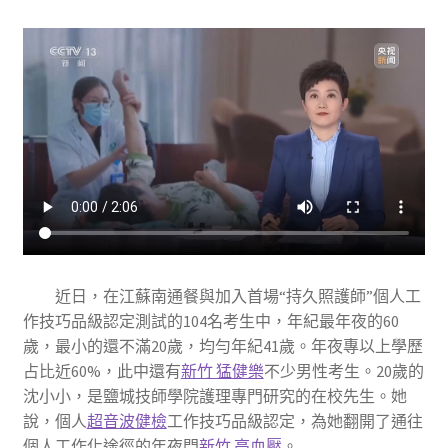
近日，在江蘇南通餐與加入首場“持久照護師”個人工
作技巧品級認定測試的104名考生中，年紀最年夜的60
歲，最小的還不滿20歲，均勻年紀41歲。年夜專以上學歷
占比近60%，此中還有
新竹 猛健樂
不少男性考生。20歲的
沈小小，是鹽城技師學院護理專門研究的在校先生。她
說，個人
超音波健檢
工作技巧品級認定，為她翻開了通往
個人工作化途徑的年夜門
新竹 高血壓
。