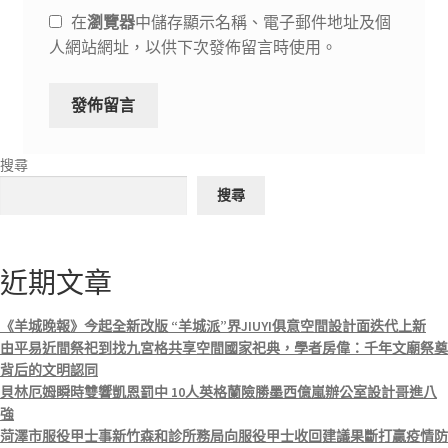
在
瀏覽器
中儲存顯示名稱、電子郵件地址及個
人網站網址，以供下次發佈留言時使用。
搜尋
搜尋
近期文章
《羊城晚報》今起全新改版 “羊城派”界JIUYI俱意空間設計面迭代上新
由平易近間祭祀到找九宮格共享空間國家祀典，學者房偉：千年文廟祭奠
背后的文明認同
貝林厄姆瞬時雙響凱恩罰中 10人英格蘭險勝墨西億嵐辦公室設計哥進八
強
菏澤市服役甲士事新竹森和診所務局向服役甲士收回建議果斷打贏疫情防