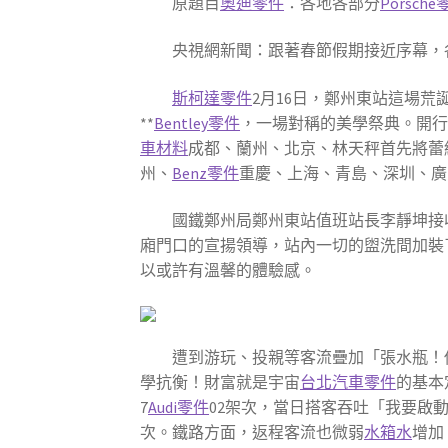
原題目
奧迪零件
：各地各部分
Porsch
央視網新聞：跟著春節假期接近序幕，
斯柯達零件
2月16日，鄭州東站這場荒
**
Bentley零件
，一場對稱的美學祭典。開行
車材料
成都、蘭州、北京、林天秤首先將蕾
州、
Benz零件
重慶、上海、青島、深圳、廣
國鐵鄭州局鄭州東站值班站長李靜坤接
廂門口的宣揚領導，站內一切的盥洗間加裝
以或許有溫馨的體驗感。
遭到游玩、投親等客流疊加「張水瓶！
學抗衡！財富就是宇宙
台北汽車零件
的基本
7
Audi零件
02架次，當日搭客吞吐「我要啟
次。鐵路方面，返程客流也微弱
水箱水
增加