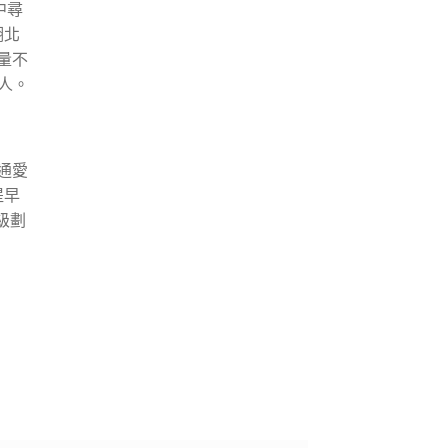
中尋
湖北
量不
人。
通愛
提早
級劃