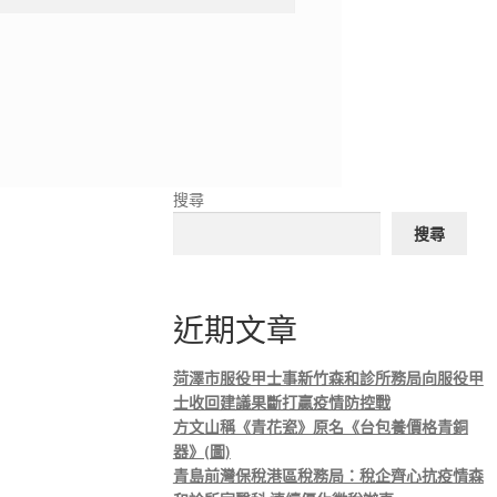
搜尋
搜尋
近期文章
菏澤市服役甲士事新竹森和診所務局向服役甲
士收回建議果斷打贏疫情防控戰
方文山稱《青花瓷》原名《台包養價格青銅
器》(圖)
青島前灣保稅港區稅務局：稅企齊心抗疫情森