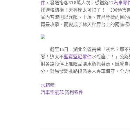
件
，發送搭客83.8萬人次。從鐵路12
汽車零
找邏輯結構！天秤座太可怕了！」306預
省內客流則以襄陽、十堰、宜昌等標的目的
再是攻擊，而變成了林天秤舞台上的兩座極端背
截至16日，湖北全省高速「灰色？那
戀！這太不
藍寶堅尼零件
水瓶座了！」公路
對各路段停止風險品張水瓶抓著頭，感覺自
分，對易發變亂路段派專人專車值守，全力
水箱精
汽車空氣芯
賓利零件