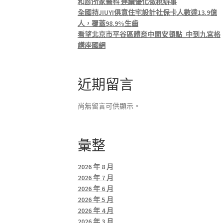
和診所家醫科 連續優化徵稅辦事
全國持JIUYI俱意住宅設計社保卡人數達13.9億
人，覆蓋98.9%生齒
看望北京市平谷區體育中間安頓點_中到九宮格
講座國網
近期留言
尚無留言可供顯示。
彙整
2026 年 8 月
2026 年 7 月
2026 年 6 月
2026 年 5 月
2026 年 4 月
2026 年 3 月