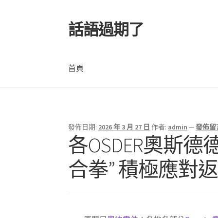
話語過期了
跳
跳
至
至
導
主
覽
要
首頁
列
內
容
首頁
發佈日期:
2026 年 3 月 27 日
作者:
admin
—
發佈留
文
各OSDER奧斯
章
合拳” 積極應對
導
覽