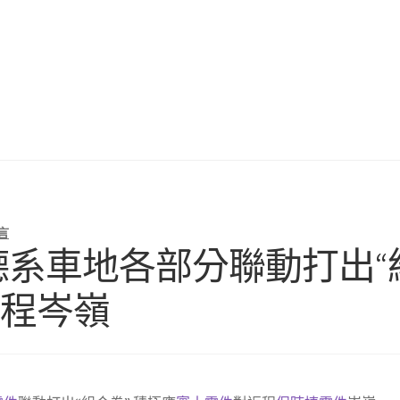
言
德德系車地各部分聯動打出“
返程岑嶺