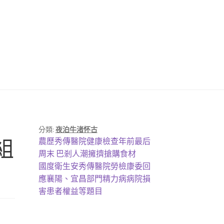
分類:
夜泊牛渚怀古
上
組
農歷秀傳醫院健康檢查年前最后
一
周末 巴剎人潮擁擠搶購食材
篇
下
國度衛生安秀傳醫院勞檢康委回
文
一
應襄陽、宜昌部門精力病病院損
章:
篇
害患者權益等題目
文
章: