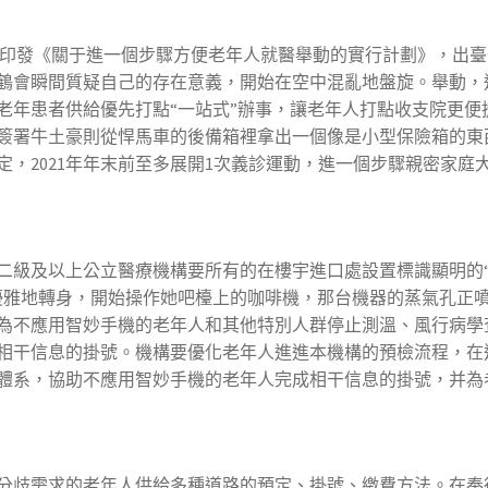
印發《關于進一個步驟方便老年人就醫舉動的實行計劃》，出臺
鶴會瞬間質疑自己的存在意義，開始在空中混亂地盤旋。舉動，
老年患者供給優先打點“一站式”辦事，讓老年人打點收支院更便
簽署牛土豪則從悍馬車的後備箱裡拿出一個像是小型保險箱的東
，2021年年末前至多展開1次義診運動，進一個步驟親密家庭
級及以上公立醫療機構要所有的在樓宇進口處設置標識顯明的
優雅地轉身，開始操作她吧檯上的咖啡機，那台機器的蒸氣孔正
為不應用智妙手機的老年人和其他特別人群停止測溫、風行病學
相干信息的掛號。機構要優化老年人進進本機構的預檢流程，在
體系，協助不應用智妙手機的老年人完成相干信息的掛號，并為
歧需求的老年人供給多種道路的預定、掛號、繳費方法。在奉