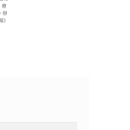
」療
。辦
報》