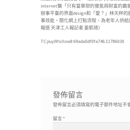
internet醫「只有當單戀的傻氣與財
辦事平臺的界面design和「愛？」林天
事效能，簡化網上打點流程，為老年人供給
報道 天津工人報記者 姜凱琦）
TC:jiuyi9follow8 69ada0df0fa746.11786030
發佈留言
發佈留言必須填寫的電子郵件地址不
留言
*