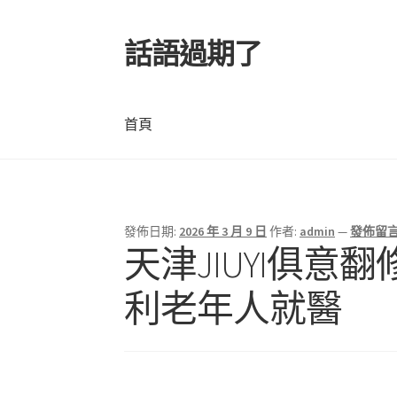
話語過期了
跳
跳
至
至
導
主
覽
要
首頁
列
內
容
首頁
發佈日期:
2026 年 3 月 9 日
作者:
admin
—
發佈留
文
天津JIUYI俱意
章
利老年人就醫
導
覽