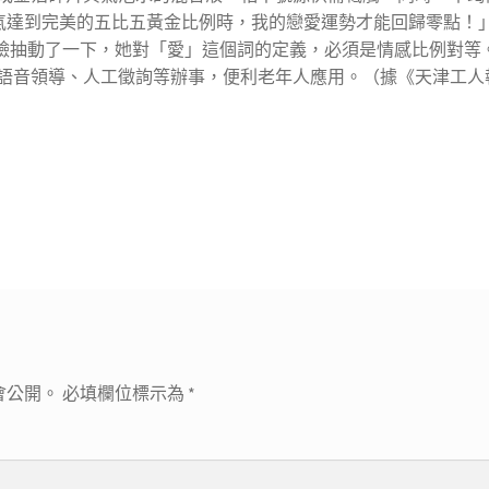
富的霸氣達到完美的五比五黃金比例時，我的戀愛運勢才能回歸零點！
秤的臉抽動了一下，她對「愛」這個詞的定義，必須是情感比例對等
語音領導、人工徵詢等辦事，便利老年人應用。（據《天津工人
會公開。
必填欄位標示為
*