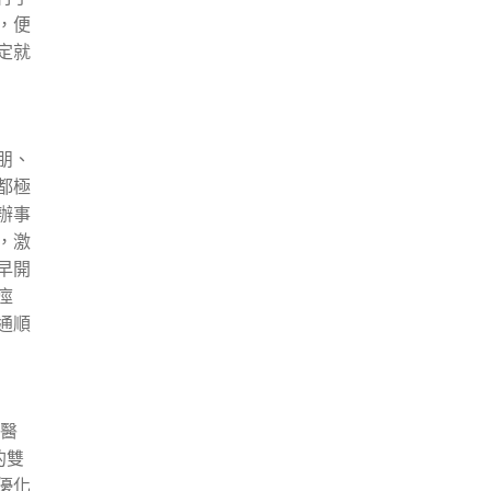
，便
定就
朋、
都極
辦事
，激
早開
痙
通順
下醫
的雙
優化