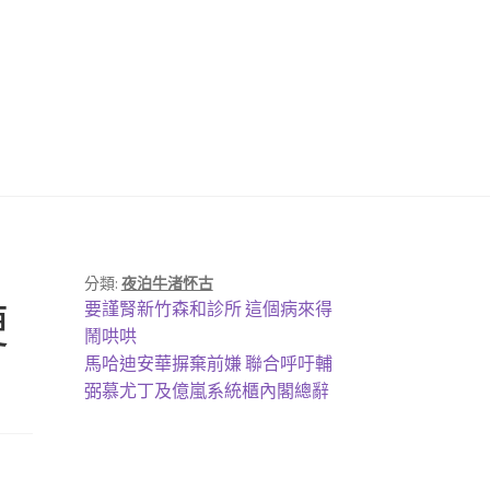
分類:
夜泊牛渚怀古
上
便
要謹腎新竹森和診所 這個病來得
一
鬧哄哄
篇
下
馬哈迪安華摒棄前嫌 聯合呼吁輔
文
一
弼慕尤丁及億嵐系統櫃內閣總辭
章:
篇
文
章: