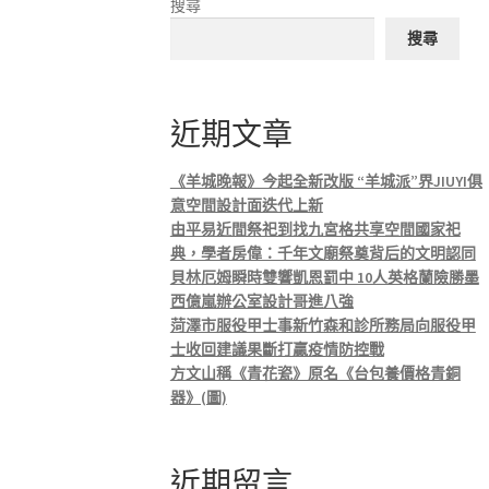
搜尋
搜尋
近期文章
《羊城晚報》今起全新改版 “羊城派”界JIUYI俱
意空間設計面迭代上新
由平易近間祭祀到找九宮格共享空間國家祀
典，學者房偉：千年文廟祭奠背后的文明認同
貝林厄姆瞬時雙響凱恩罰中 10人英格蘭險勝墨
西億嵐辦公室設計哥進八強
菏澤市服役甲士事新竹森和診所務局向服役甲
士收回建議果斷打贏疫情防控戰
方文山稱《青花瓷》原名《台包養價格青銅
器》(圖)
近期留言