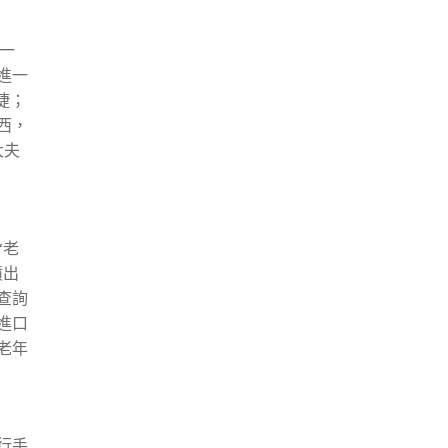
一
進一
捷；
西，
大夫
“老
噴出
查詢
進口
老年
行手