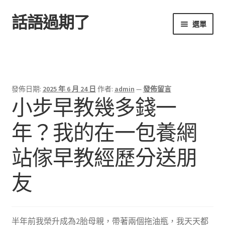
話語過期了
跳
跳
選單
至
至
導
主
首頁
覽
要
列
內
容
發佈日期:
2025 年 6 月 24 日
作者:
admin
—
發佈留言
小步早教幾多錢一
年？我的在一包養網
站傢早教經歷分送朋
友
半年前我榮升成為2胎母親，帶著兩個拖油瓶，我天天都