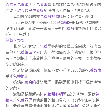
心寶貝包養網
固，
包養網
豐盛風趣的遊戲也能錘煉孩子的
才能，
甜心寶貝包養網
加倍快活、自負、有規定感。
母親做早教的靈
包養網評價
感庫：我推舉小步呀
小步在傢APP，外面有600
包養網
0+的遊戲，這個點
冷艷到我瞭，關於哥哥來說，是相
包養網
知恨晚！但弟弟
6個月，完善！
包養俱樂部
此次我和奶鍋，
包養
從遊戲的預備環節開端，就盡量
讓他介
包養網單次
入出去。從預備吹泡泡的資料，做泡泡
液，再到把泡泡液放進泡泡機裡。跟買的一樣，吹出很多
多少的泡泡。
培育奶鍋成績感，傢長不要小看瞭baby的脫
包養故事
手才
包養網
能
奶鍋
包養合約
提議我們一路騎滑板車到樓下玩追泡泡
的遊戲。
激勵奶鍋跳起來碰
包養甜心網
著Z高的泡泡，潛伏
包
養妹
培
包養意思
育他的目的和自負心，（Z近在傢越吃越
胖，我此刻盡量讓他多活動才行。哈哈
包養
）公然，也許