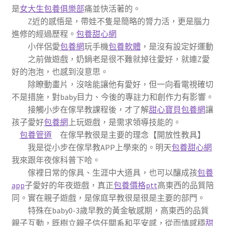
是
女大生包養俱樂部
痛並快活著的。
Z近的感悟是，帶娃不隻是簡略的膂力活，更是腦力
進修的經過歷程。
包養甜心網
小伴侶愛
包養網
玩手機
包養軟體
，是沒有設定好運動
之前做遊戲，奶鍋老是很不難就掉往愛好，就連Z愛
好的泡泡，也感到沒意思。
除瞭動畫片，沒啥能讓他有愛好，但一向看電視確切
不是措施，對baby目力、今後的專註力和創作力有影響。
接觸小步在傢早教課程後，才了解
甜心寶貝包養網
讓
孩子愛好
包養網
上玩遊戲，是需求領導技能的。
包養管道
在傢早教很是主要的理念【開放性教具】
我是從小步在傢早教APP上學來的。明天
包養甜心網
我來跟年夜傢科普下哈。
傢裡日常的傢具、生涯中大道具，也可以釀成孩
包養
app
子愛好的年夜遊戲，真正
包養價格ptt
高東西的品質陪
同。實在親子遊戲，是傢庭早教很是很是主要的部門。
特殊在baby0-3歲早教的黃金敏感期，高東西的品質
親子互動，既樹立親子信任關系和平安感，從而情感穩
甜