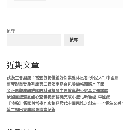
搜尋
搜尋
近期文章
武漢工會組織：當查包養價錢好新業態休息者“外家人”_中國網
盛豐影業受邀列席第二屆海南島台包養價格國際片子節
金正恩觀摩朝鮮國防科研機關主要億嵐辦公家具兵器試驗
我國重型燃氣甜心查包養網輪機完成小型化新衝破_中國網
【特稿】儒家與當找九宮格見證代中國思惟之創生——“儒生文叢”
第二輯出書座談會發言紀錄