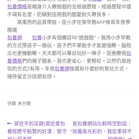
包養價格
是親身介入瞭遊戲的全經過歷程，經過歷程中還
不竭有名堂，奶鍋對這遊戲的酷愛耐久瞭良多。
高東西的品質帶娃，從小步在傢早教APP傢長年夜學
開端
包養網
包養
小步有個欄目叫“遊戲館”，我用小步早教
的方式帶孩子一路玩，孩子們不單脫手才能變強瞭，腦殼
瓜也更機動瞭。天天都可以專註玩好一陣子，促進瞭我
包
養價格
們的親子關系。我也更省心、更輕松。公然仍是迷
信的方式Z有用。年夜
包養網
傢還有什麼好的育兒方式，
接待留言分送朋友呀。
分類: 未分類
文
上
下
習近平的足跡|習近查包
覓包養網站比較時空對話｜
一
一
養經歷平點贊的好漢：堅守
“就義是光彩的，我從軍就不
章
篇
篇
初心葆本質
怕逝世”