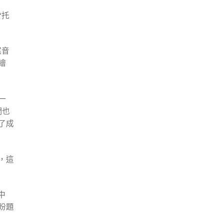
“托
尾音
繪
一
們也
了成
，這
中
盼題