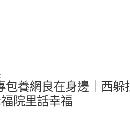
言
專包養網良在身邊｜西躲
幸福院里話幸福