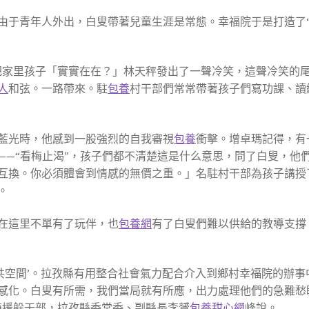
由于青年人外出，白叟帶著兒童生涯是常態。幸福院于是打造了
把家里孩子「實實在在？」林天秤發出了一聲冷笑，這聲冷笑的
人
和弦。一路帶來。駐
包養
村干部們常常帶著孩子們寫功課、讀
藍光時，他感到一股強烈的自我審視
包養
衝擊。增卓瑪記得，有
——“看梅止渴”，孩子們都不清楚這是什么意思，問了白叟，他
互換。你必須體會到情感的無價之重。」名駐村干部為孩子講授
。
在這里不單有了玩伴，也
包養網
有了白叟們難以供給的教導支撐
共空間’。拉孜縣有用整合社會氣力配合介入到鄉村幸福院的辦事
感化。白叟有所需，我們當局就有所應，出力處理他們的急難愁
海援躲干部，拉孜縣委常委、副縣長李贇
包養甜心網
峰說。