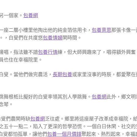
另一個家。
包養網
一座二層小樓里他掏出他的純金箔信用卡，
包養意思
那張卡像一
。，白叟們在共度悠
包養情婦
閑時間。
邊唱，指法雖不諳
包養行情
練，但大師興趣來了，唱得額外興奮
員也住在幸福院里。
白叟。當他們做完農活，
長期包養
或家里沒事的時辰，都愛聚在
跳舞根柢比擬好的白叟率領其別人學跳舞。
包養網
此外，鄉文明
念琴。
白叟們農閑時缺
包養網
乏往處。鄉里將這座屋子改革成幸福院，
之五十一點二，陷入了更深的哲學恐慌。一個白日休閑、社交的
“白叟都怕孤單，讓他們
包養一個月價錢
聚起來、熱烈起來，幸福