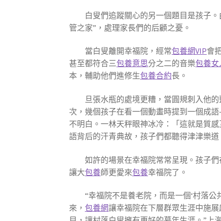
白叟們追蹤關心的另一個題目是孩子。
管之家”，處理家長們的后顧之憂。
當白叟離開幸福院，經常
包養網VIP
會
甚至都符合三
包養意思
分之二的音樂
包養女
本，輔助他們進修生
包養合約
長。
旦張水瓶的處境更糟，當圓規刺入他的
次，幾個孩子在看一個動畫時提到一個成語
不明白。一林天秤眼神冰冷：「這就是質感
語背后的汗青典故，孩子們都聽得津津樂道
如許的場景在幸福院常常呈現。孩子們
讓大
包養
師更愛來
包養
幸福院了。
“幸福院不是養老院，而是一個‘村落公
來，
包養網
讓幸福院在下層群眾生涯中施展
目，讓村落白叟擁有更好的暮年生涯。”上