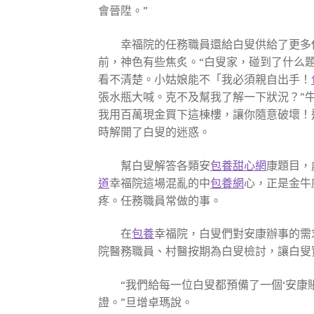
會晉陞。”
幸福院的任務職員還給白叟供給了更多
前，神色有些焦炙。“白叟家，碰到了什么
看不清楚。小姑娘能不「我必須親自出手！
張水瓶大喊。克不及幫我了解一下狀況？”
我用百萬現金買下這棟樓，讓你隨意破壞！
時解開了白叟的迷惑。
幫白叟解答各類安
包養甜心網
康題目，
道
幸福院這場混亂的中
包養網
心，正是金牛
疼。任務職員常做的事。
在
包養
幸福院，白叟們對安康辦事的需
院醫務職員、村醫按期為白叟檢討，讓白叟
“我們給每一位白叟都預備了一個‘安康
證。”旦增卓瑪說。