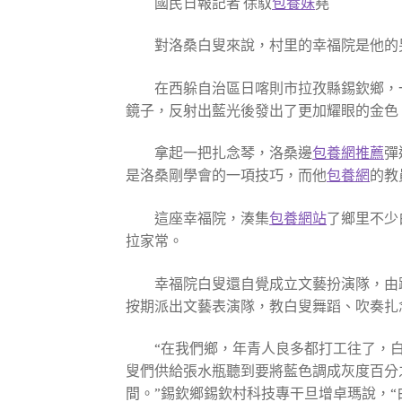
國民日報記者 徐馭
包養妹
堯
對洛桑白叟來說，村里的幸福院是他的
在西躲自治區日喀則市拉孜縣錫欽鄉，
鏡子，反射出藍光後發出了更加耀眼的金色
拿起一把扎念琴，洛桑邊
包養網推薦
彈
是洛桑剛學會的一項技巧，而他
包養網
的教
這座幸福院，湊集
包養網站
了鄉里不少
拉家常。
幸福院白叟還自覺成立文藝扮演隊，由
按期派出文藝表演隊，教白叟舞蹈、吹奏扎
“在我們鄉，年青人良多都打工往了，
叟們供給張水瓶聽到要將藍色調成灰度百分
間。”錫欽鄉錫欽村科技專干旦增卓瑪說，