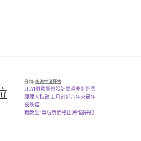
分類:
夜泊牛渚怀古
上
拉
JIUYI俱意翻修設計臺灣非制造業
一
經理人指數 上月創近六年來最年
篇
夜跌幅
文
下
職教生“專包養價格出海”圓夢記
章:
一
篇
文