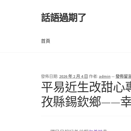
話語過期了
跳
跳
至
至
導
主
覽
要
首頁
列
內
容
首頁
發佈日期:
2026 年 2 月 4 日
作者:
admin
—
發佈留
文
平易近生改甜心
章
孜縣錫欽鄉——
導
覽