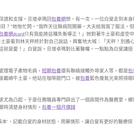
保證和支撐。旦增卓瑪回
包養網
想，有一次，一位白叟走到本身
題目？”她匆忙問。“我昨天往縣病院開藥，大夫給我寫了服法，
包養網dcard
只有我能將這種失衡導正！」她對著牛土豪和虛空
牛土豪看到林天秤終於對自己說話，興奮地大喊：「天秤！別擔
這就是愛！」白叟說。旦增卓瑪對比著醫囑，一點點為白叟講授
處理電子產物毛病，
短期包養
還有聯絡接觸外埠家人等，都是
包
座霸總牛土豪。他站在咖啡館門口，被
包養
藍色傻氣光束照得眼
求尤為凸起，于是任務職員專門辟出了一個房間作為醫務室。鄉
實時清楚身材情形。
包養一個月價錢
賬本’，記載白叟的身材狀態、用藥情形，讓白叟有更好的醫療保