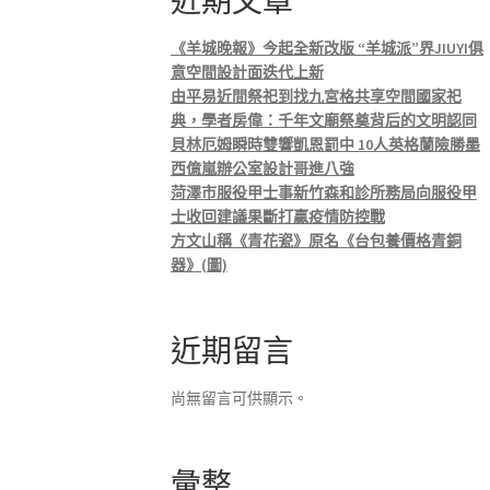
近期文章
《羊城晚報》今起全新改版 “羊城派”界JIUYI俱
意空間設計面迭代上新
由平易近間祭祀到找九宮格共享空間國家祀
典，學者房偉：千年文廟祭奠背后的文明認同
貝林厄姆瞬時雙響凱恩罰中 10人英格蘭險勝墨
西億嵐辦公室設計哥進八強
菏澤市服役甲士事新竹森和診所務局向服役甲
士收回建議果斷打贏疫情防控戰
方文山稱《青花瓷》原名《台包養價格青銅
器》(圖)
近期留言
尚無留言可供顯示。
彙整