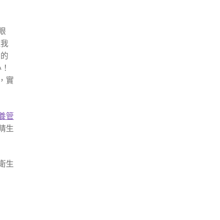
眼
但我
中的
心！
，實
養管
睛生
衛生