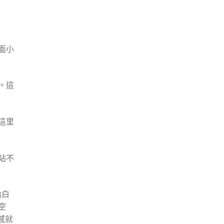
章:
面小
。這
這里
站不
給白
空
感就