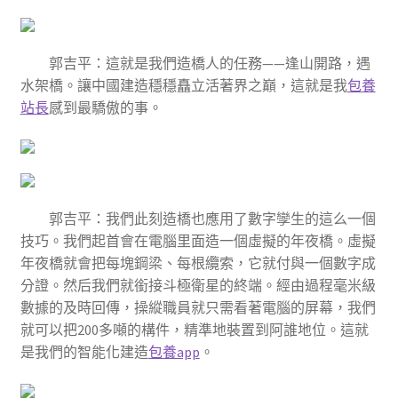
郭吉平：這就是我們造橋人的任務——逢山開路，遇
水架橋。讓中國建造穩穩矗立活著界之巔，這就是我
包養
站長
感到最驕傲的事。
郭吉平：我們此刻造橋也應用了數字孿生的這么一個
技巧。我們起首會在電腦里面造一個虛擬的年夜橋。虛擬
年夜橋就會把每塊鋼梁、每根纜索，它就付與一個數字成
分證。然后我們就銜接斗極衛星的終端。經由過程毫米級
數據的及時回傳，操縱職員就只需看著電腦的屏幕，我們
就可以把200多噸的構件，精準地裝置到阿誰地位。這就
是我們的智能化建造
包養app
。