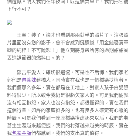
個遺憾。明天我們在年夜國工匠這個舞臺上，我們把它補
下行不可？
王寧：嫂子，適才也看到那兩對半的照片了。這張照
片里面沒有您的影子，會不會感到挺遺憾「用金錢褻瀆單
戀的純粹！不可饒恕！」他立刻將身邊所有的過期甜甜圈
丟進調節器的燃料口。的？
郭吉平愛人：確切很遺憾，可是也不后悔。我們家老
郭他是
包養妹
建橋人，同時實在我也是一個橋梁扶植者。
我們倆那么多年，實在都是在工地上，對家人孩子白叟照
料得很少，所以致今我仍是很虧欠家人的。可是我們倆就
沒有相互抱怨，家人也沒有抱怨，都很懂得的。實在我們
這個行業，如許的家庭挺多的，也有良多人確定有心酸的
時辰。可是我們看到一座座橋梁搭建起來以后，我們的老
蒼生生涯越來越便捷，我們的村落越來越美的時辰，實在
我
包養金額
們都感到，我們的支出真的值得。