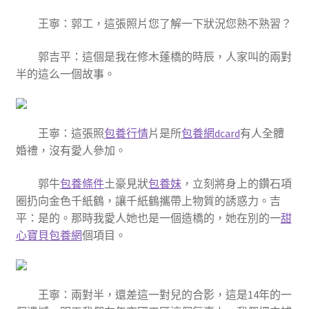
王寧：郭工，這張照片您了解一下狀況您熟不熟習？
郭吉平：這個是我在修木蓬橋的時辰，人家叫的兩對
半的這么一個故事。
王寧：這張照
包養行情
片是所
包養網dcard
有人全體
婚禮，沒有愛人參加。
郭牛
包養條件
土豪見狀
包養妹
，立刻將身上的鑽石項
圈扔向金色千紙鶴，讓千紙鶴攜帶上物質的誘惑力。吉
平：是的。那時我愛人她也是一個造橋的，她在別的一
甜
心寶貝包養網
個項目。
王寧：兩對半，還差這一對兒的合影，這是14年的一