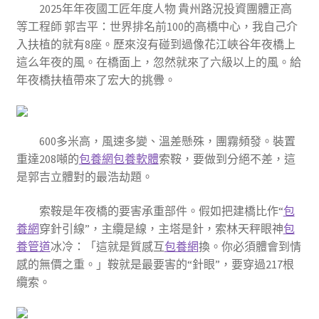
2025年年夜國工匠年度人物 貴州路況投資團體正高
等工程師 郭吉平：世界排名前100的高橋中心，我自己介
入扶植的就有8座。歷來沒有碰到過像花江峽谷年夜橋上
這么年夜的風。在橋面上，忽然就來了六級以上的風。給
年夜橋扶植帶來了宏大的挑釁。
600多米高，風速多變、溫差懸殊，團霧頻發。裝置
重達208噸的
包養網
包養軟體
索鞍，要做到分絕不差，這
是郭吉立體對的最浩劫題。
索鞍是年夜橋的要害承重部件。假如把建橋比作“
包
養網
穿針引線”，主纜是線，主塔是針，索林天秤眼神
包
養管道
冰冷：「這就是質感互
包養網
換。你必須體會到情
感的無價之重。」鞍就是最要害的“針眼”，要穿過217根
纜索。