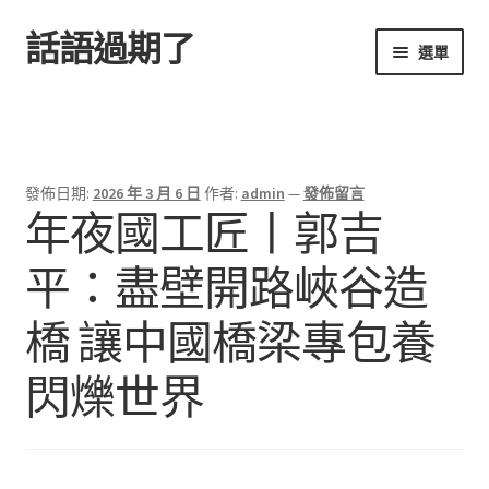
話語過期了
跳
跳
選單
至
至
導
主
首頁
覽
要
列
內
容
發佈日期:
2026 年 3 月 6 日
作者:
admin
—
發佈留言
年夜國工匠丨郭吉
平：盡壁開路峽谷造
橋 讓中國橋梁專包養
閃爍世界