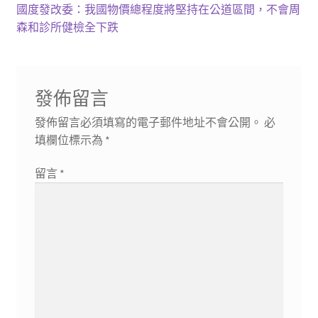
一
下
國度發改委：我國物價總程度將堅持在公道區間，不會周
章
篇
一
森和診所健檢全下跌
導
文
篇
章:
文
覽
章:
發佈留言
發佈留言必須填寫的電子郵件地址不會公開。
必
填欄位標示為
*
留言
*