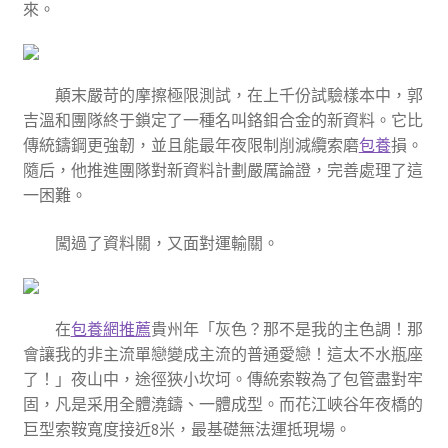
來。
顛末嚴苛的摩擦極限測試，在上千份試驗樣本中，郭
吉溫和團隊終于鎖定了一種名叫鉻鉬合金的新資料。它比
傳統鑄鋼更強韌，並且能最年夜限制削減纜索磨
包養
損。
隨后，他推進團隊對新資料計劃嚴厲論證，完善處理了這
一困難。
闖過了資料關，又面對運輸關。
在
包養網推薦
貴州年「灰色？那不是我的主色調！那
會讓我的非主流單戀變成主流的普通愛戀！這太不水瓶座
了！」夜山中，途徑狹小坎坷。傳統索鞍為了包管盡對牢
固，凡是采用全體澆鑄、一體成型。而花江峽谷年夜橋的
巨型索鞍寬度接近8米，最基礎無法運抵現場。