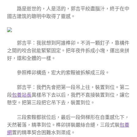
路是逝世的，人是活的，郭吉平絞盡腦汁，終于在中
國古建筑的聰明中取得了靈感。
郭吉平：我就想到阿誰榫卯。不消一顆釘子，靠構件
之間的咬合就能緊緊固定。把年夜件拆成小塊，運出來拼
好，還和全體的一樣。
參照榫卯構造，宏大的索鞍被拆解成三段。
郭吉平：我們先會把第一段吊上往，裝置到位。第二
段
包養站長
異樣吊下去以后，我們不直接裝置到位，讓它
懸空。把第三段把它吊下去，裝置到位。
三段索鞍都就位后，最后一段倒梯形在自重感化下，
天然著落，精準到位。榫卯拼裝嚴絲合縫，三段式裝
包養
網
置的精準契合困難水到渠成。