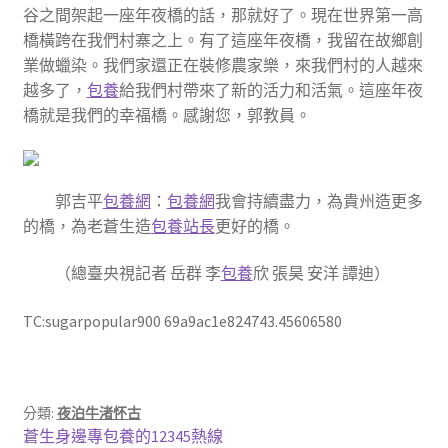
谷之間架起一座年夜橋的話，那就好了。現在世界第一高
橋橫跨在我們村寨之上。有了這座年夜橋，我留在故鄉創
業做蠟染。我們家還正在裝修農家樂，來我們村的人越來
越多了，
包養
給我們村帶來了新的活力和活氣。這座年夜
橋就是我們的幸福橋。感謝您，郭教員。
郭吉平
包養網
：
包養網
我會持續盡力，為貴州造更多
的橋，為老蒼生造
包養站長
更好的橋。
（總臺央視記者 岳群 李
包養
欣 張昊 安洋 譚迪）
TC:sugarpopular900 69a9ac1e824743.45606580
分類:
夜泊牛渚怀古
文
上
蒼生身邊專包養的12345熱線