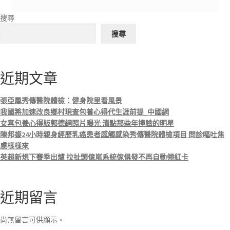
搜尋
搜尋
近期文章
張亞鳳秀傳醫院體檢：健身院里看風景
我國將加速改良鄉村現查包養心得代生涯前提_中國網
女喜包養心得版郭德綱照片曝光 清點那些年撞臉的明星
陳邦鋆24小時親身經歷乳癌患者感觸感染秀傳醫院體檢項目 問診嘔吐焦
慮樣樣來
英超新規下賽季出爐 拉扯頭億嵐系統傢俱發不再自動領紅卡
近期留言
尚無留言可供顯示。