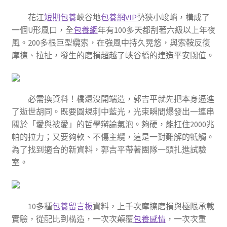
花江
短期包養
峽谷地
包養網VIP
勢狹小峻峭，構成了
一個U形風口，全
包養網
年有100多天都刮著六級以上年夜
風。200多根巨型纜索，在強風中持久晃悠，與索鞍反復
摩擦、拉扯，發生的磨損超越了峽谷橋的建造平安閾值。
必需換資料！橋還沒開端造，郭吉平就先把本身逼進
了逝世胡同。既要圓規刺中藍光，光束瞬間爆發出一連串
關於「愛與被愛」的哲學辯論氣泡。夠硬，能扛住2000兆
帕的拉力；又要夠軟、不傷主纜，這是一對難解的牴觸。
為了找到適合的新資料，郭吉平帶著團隊一頭扎進試驗
室。
10多種
包養留言板
資料，上千次摩擦磨損與極限承載
實驗，從配比到構造，一次次顛覆
包養感情
，一次次重