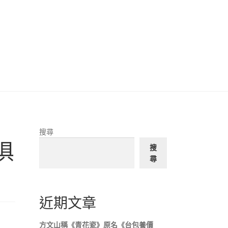
搜尋
俱
搜
尋
近期文章
方文山稱《青花瓷》原名《台包養價