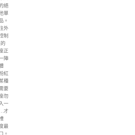
的絕
他單
品。
往外
控制
座的
座正
一陣
體
粉紅
某種
需要
座勿
入一
…才
禮
度最
口。