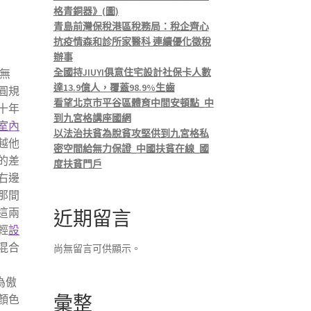
格青銅器》(圖)
青島前灣保稅港區稅務局：稅企齊心
抗疫情森和診所家醫科 連續優化徵稅
辦事
全國持JIUYI俱意住宅設計社保卡人數
她無
達13.9億人，覆蓋98.9%生齒
圓規
看望北京市平谷區體育中間安頓點_中
十年
到九宮格講座國網
室內
以法治扶貧為脫貧攻堅供到九宮格私
越他
密空間給無力保證_中國扶貧在線_國
的差
度扶貧門戶
右邊
那間
這兩
近期留言
輕
設
混合
尚無留言可供顯示。
為傲
彙整
顏色