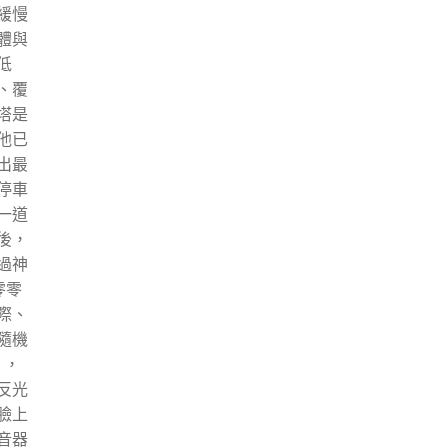
緩慢
體與
低
、覆
塔是
他已
出最
停車
一道
後，
過神
零零
際、
隨機
」，
反光
臉上
音器