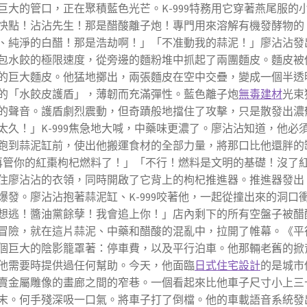
大的管口，正在聚積藍色光芒。K-999特務用它穿著燕尾服的
快點！沾沾先生！那是醋酸離子炮！專門用來溶解有機發酵物的
、純淨的白醋！那是浩劫啊！」「不准動我的蒜泥！」廖沾沾發
包水餃的極限速度，從旁邊的麵粉堆中抓起了兩團麵皮。麵皮被
的巨大麵皮。他猛地擲出，兩張麵皮在空中交疊，變成一個半透
的「水餃皮護盾」，薄韌而充滿彈性。藍色離子炮
無毒建材
光束
的聲音。護盾劇烈震動，但奇蹟般地擋住了攻擊，只是散發出濃
久！」K-999焦急地大喊，中藥味更濃了。廖沾沾知道，他必
跑到蒜泥缸前，使出他搬運食材的全部力量，將那口比他還胖的
別再管你的紅棗枸杞燃料了！」「不行！燃料是文明的基礎！沒了
住廖沾沾的衣領，同時開啟了它背上的枸杞推進器。推進器發出
發。廖沾沾抱著蒜泥缸、K-999咬著他，一起從撞出來的洞口
想逃！醬油黨餘孽！我會追上你！」店內剩下的所有空盤子被醋
冒險，就在這片蒜泥、中藥和醋酸的混亂中，拉開了帷幕。《平
個巨大的陰影籠罩著：停車費，以及平行泊車。他那輛老舊的掀
他需要時提供過任何幫助。今天，他面臨
日式住宅設計
的是城市
賣金屬雕像的畫廊之間的窄巷。一個看起來比他車子尺寸小上三
末。何手殘深吸一口氣。將車子打了倒檔。他的車載語音系統發