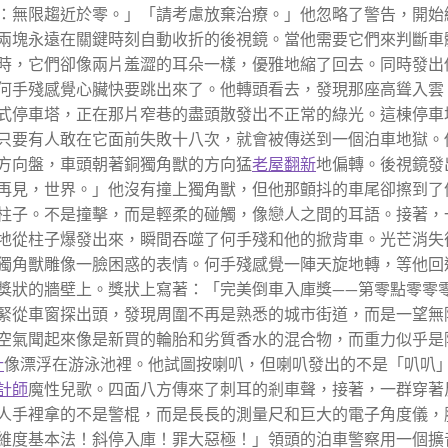
：無限趨近於零。」「請考慮放棄治療。」他忽略了警告，開始
兩塊永遠在關鍵時刻自動收折的後視鏡。當他需要它們來判斷車
時，它們卻像兩片羞澀的耳朵一樣，優雅地縮了回去。同時發出
何手殘感覺心臟快要跳出來了。他轉頭看去，發現那座高聳入雲
式停車塔，正在那片窄巷的盡頭散發出不正常的綠光。這棟停車
只要有人敢在它面前失敗十八次，就會被傳送到一個泊車地獄。
方向盤，車頭朝著銅獨角獸的方向猛
老屋翻新
地偏轉。後視鏡發
再見，世界。」他沒有撞上獨角獸，但他那顫抖的車尾卻擦到了
柱子。不是撞擊，而是輕柔的碰觸，像戀人之間的耳語。接著，
地從柱子爆發出來，瞬間吞噬了何手殘和他的掀背車。光芒消失
獨角獸雕像一臉困惑的表情。何手殘感覺一陣天旋地轉，等他回
獎狀的牆壁上。獎狀上寫著：「完美倒車入庫獎——第零點零零
緊從車窗探出頭，發現周圍不再是熟悉的城市街道，而是一望無
空氣聞起來像是新買的輪胎和劣質香水的混合物，而重力似乎是
計
像漂浮在游泳池裡。他試圖按喇叭，但喇叭發出的不是「叭叭
計師
魔性兒歌。四面八方傳來了刺耳的剎車聲，接著，一群穿著
人手裡拿的不是警棍，而是長長的測量尺和巨大的電子角度儀，
維度基本法！斜停入庫！罪大惡極！」領頭的泊車警察用一個擴