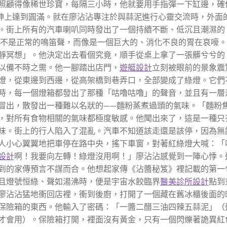
照顧得像稀世珍寶，每隔三小時，他就要用手指彈一下缸邊，確
精神上達到圓滿。就在廖沾沾專注於與蒜泥進行心靈交流時，外面
。街上所有的汽車喇叭同時發出了一個持續不斷、低沉且潮濕的
也不是正常的鳴笛聲，而像是一個巨大的、消化不良的胃在哀嚎
靜冥想」。他決定出去看個究竟，順手從桌上拿了一張髒兮兮的
以備不時之需。他一腳踏出店門，
遊艇設計
立刻被眼前的景象震
燈，從東邊到西邊，從高架橋到巷弄口，全部變成了綠燈。它們
時，每一個燈箱都發出了那種「咕嚕咕嚕」的聲音，並且有一層
冒出，散發出一種難以名狀的——麵粉蒸煮過頭的氣味。「麵粉
，對所有食物相關的氣味都極度敏感。他聞出來了，這是一種只
味。街上的行人陷入了混亂。汽車不知道該走還是該停，因為無
人小心翼翼地把車停在路中央，搖下車窗，對著紅綠燈大喊：「
設計
啊！我要向左轉！綠燈沒用啊！」廖沾沾感覺到一陣心悸。
到的家傳預言不謀而合。他想起家傳《沾醬秘笈》裡記載的第一
且燈號恒綠、聲如湯沸時，便是宇宙水餃臨界
醫美診所設計
點到
廖沾沾猛地衝回店裡，衝到後廚，打開了一個藏在舊冰櫃後面的
保險箱的東西。他輸入了密碼：「一醬二醋三油四辣五蒜泥」（
才會用）。保險箱打開，裡面沒有黃金，只有一個閃爍著詭異紅