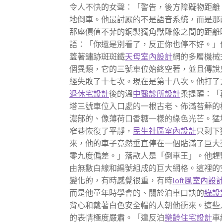
令人不快的女聲：「警告，後方障礙物距離
地倒車。他最討厭的不是語音系統，而是那
那座價值不菲的銅製獨角獸雕像之間的距離
語：「你還是別看了，反正你也停不好。」
蓋著鏽跡斑斑鐵
天母室內設計
網的多層機械
個異類，它的三號車位始終空著，並且傳說
經失敗了十七次。現在是第十八次。他打了
退休宅設計
後的溫
中醫診所設計
柔提醒：「
塔三號車位入口處的一根古老、佈滿苔蘚的
濃郁的、像薄荷口香糖一樣的綠色光芒。猛
窄巷恢復了平靜，
民生社區室內設計
只剩下
來，他的車子竟然垂直停在一個貼滿了巨大
零九度偏差。」落款人是「倒車王」。他趕
由無數白線和編號組成的巨大網格。這裡的
變化的，有時感覺很重，有時
loft風室內設
而是他童年時學會的、關於泊車口訣的
綠設
背心和戴著白色安全帽的人朝他衝來。這些
的表情極度嚴肅。「違反泊
樂齡住宅設計
車