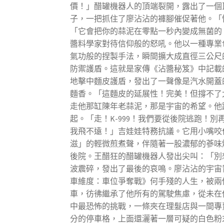
價！」醋罐機器人的頂端裂開，露出了一個巨
子，一把抓住了廖沾沾的褲腳催促著他。「
「它會把你的蒜泥在零點一秒內變成無菌的
醬料學家對待信仰般的怒吼。他以一種專業
氣功般的捏製手法，瞬間擴大成直徑三公尺
防禦護盾。這就是家傳《沾醬秘笈》中記載
地擊中麵皮護盾，發出了一聲像是汽水開蓋
麵香。「這麵皮的延展性！完美！但撐不了太
走他那缸陳年老蒜泥，那是宇宙的希望。他
起。「走！K-999！我們要從後院逃跑！
我飛不遠！」吉娃娃特務抗議。它用小嘴咬
滋」的輕微煎煮聲，伴隨著一股濃郁的蔘味爆
後院。王醋狂的醋罐機器人發出尖叫：「別
波震碎，發出了最後的哀鳴。廖沾沾的宇宙
車維度：車位爭奪戰》何手殘的人生，被兩
車，彷彿繼承了他所有的駕駛焦慮，從未在
中最恐怖的挑戰，一條夾在理髮店與一間專
分的停車格，上面還灑著一層可疑的白色粉