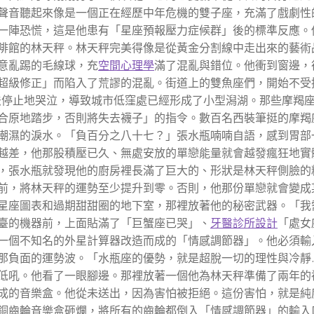
聲音聽起來像是一個正在經歷中年危機的雙子座，充滿了戲劇性
一陣恐慌，這是他患有「星座預報壓力症候群」後的標準反應。
啡館的林天秤。林天秤完美得像是從黃金分割線中走出來的藝術
意亂踢的毛線球，充
空間心理學
滿了混亂與錯位。他衝到窗邊，
超級修正」而陷入了荒謬的混亂。街道上的雙魚座們，開始不受
法停止地哭泣，導致城市低窪處已經形成了小型潟湖。那些摩羯
合原地踏步，否則將失去襪子」的指令。數百名西裝筆挺的摩羯
潮濕的淚水。「負百分之八十七？」張水瓶喃喃自語，感到胃部
越差，他那股積壓已久、無處安放的單戀能量就會越發瘋狂地實
，張水瓶就發現他的廚房裡長滿了巨大的、形狀是林天秤側臉的
前，將林天秤的運勢至少提升到零。否則，他那份單戀就會變成
星座圖表和過期甜甜圈的地下室，那裡放著他的秘密武器。「我
臺的機器前，上面貼滿了「巨蟹座已哭」、
牙醫診所設計
「處女
一個不知名的外星計算器改造而成的「情感調節器」。他必須輸
那負面的運勢波。「水瓶座的優勢，就是超脫一切的理性與冷靜
低吼。他看了一眼腳邊。那裡放著一個他為林天秤準備了兩年的
成的音樂盒。他從未送出，因為害怕被拒絕。這份害怕，就是純
銅齒輪音樂盒砸爛，將所有的齒輪都倒入「情感調節器」的輸入