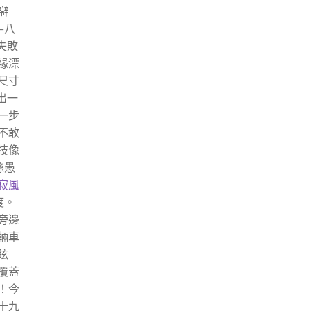
辯
—八
失敗
緣漂
尺寸
出一
一步
不敢
技像
絲愚
寂風
度。
旁邊
輛車
眩
覆蓋
！今
十九