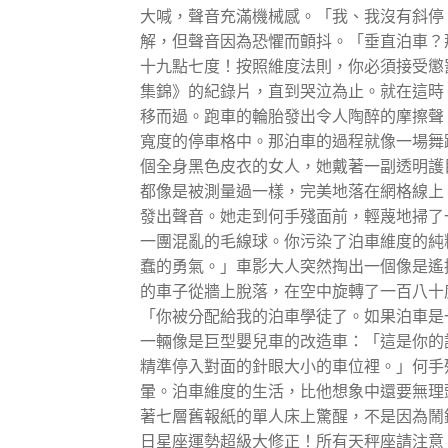
大喊，聲音充滿機械感。「我、我沒有斜停
解，但聲音因為恐懼而顫抖。「垂直泊車？
十九點七度！按照維度法則，你必須接受懲
集錦》的紀錄片，直到哭泣為止。就在這時
移而過。跑車的輪胎發出令人陶醉的摩擦聲
寬度的停車格中。那泊車的過程就像一場舞
個全身黑色皮衣的女人，她戴著一副透明護
都像是被測量過一樣，完美地落在網格線上
發出聲音。她走到何手殘面前，輕蔑地掃了
一團混亂的毛線球。你污染了泊車維度的純
蠢的勇氣。」車影大人突然掏出一個像是遙
的車子從牆上脫落，在空中旋轉了一百八十
「你被分配給我的泊車學徒了。如果泊車是
一輛像是巨型嬰兒車的改造車：「這是你的
精準停入對面的針眼大小的車位裡。」何手
暈。泊車維度的生活，比他想象中還要無理
著七層舊報紙的單人床上驚醒，不是因為鬧
日星座運勢超級大修正！所有天秤座請注意