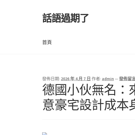
話語過期了
跳
跳
至
至
導
主
覽
要
首頁
列
內
容
首頁
發佈日期:
2026 年 4 月 7 日
作者:
admin
—
發佈留
德國小伙無名：來中
意豪宅設計成本