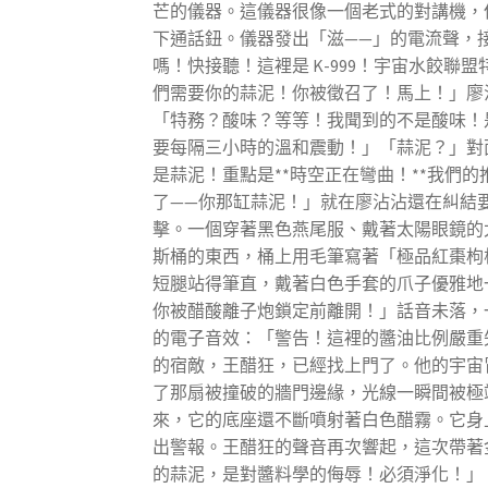
芒的儀器。這儀器很像一個老式的對講機，
下通話鈕。儀器發出「滋——」的電流聲，
嗎！快接聽！這裡是 K-999！宇宙水餃聯
們需要你的蒜泥！你被徵召了！馬上！」廖
「特務？酸味？等等！我聞到的不是酸味！
要每隔三小時的溫和震動！」「蒜泥？」對面
是蒜泥！重點是**時空正在彎曲！**我們
了——你那缸蒜泥！」就在廖沾沾還在糾結
擊。一個穿著黑色燕尾服、戴著太陽眼鏡的
斯桶的東西，桶上用毛筆寫著「極品紅棗枸杞
短腿站得筆直，戴著白色手套的爪子優雅地
你被醋酸離子炮鎖定前離開！」話音未落，
的電子音效：「警告！這裡的醬油比例嚴重
的宿敵，王醋狂，已經找上門了。他的宇宙
了那扇被撞破的牆門邊緣，光線一瞬間被極
來，它的底座還不斷噴射著白色醋霧。它身
出警報。王醋狂的聲音再次響起，這次帶著
的蒜泥，是對醬料學的侮辱！必須淨化！」