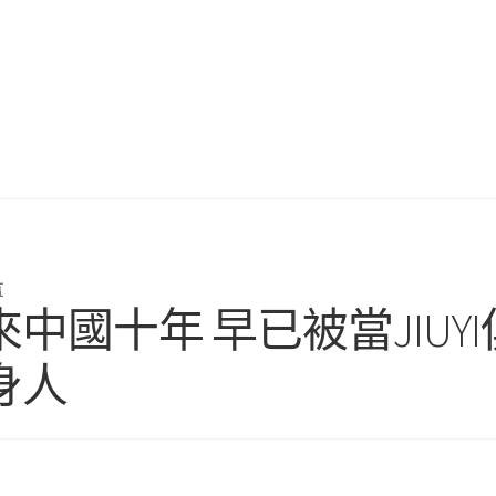
言
國十年 早已被當JIUYI
身人