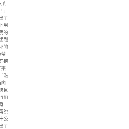
小爪
！」
出了
他用
明的
猛烈
郁的
須帶
缸抱
紅棗
「滋
衝向
酸氣
行泊
背
傳說
十公
出了