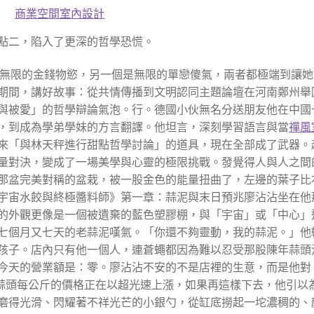
商業空間室內設計
點二，陷入了更深的哲學恐慌。
一個是無限的金錢物慾，另一個是無限的單戀傻氣，兩者都極端到讓
壇期間，講好故事：從共情傳播到文明認同主題論壇在河南鄭州舉
與被愛」的哲學辯論氣泡。行。德國小伙無名分送朋友他在中國
，到成為學弟學妹的方言翻譯。他坦言，深刻學習語言與當
禪風
來「與林天秤進行甜點哲學討論」的道具，現在全部成了武器。
量對決，變成了一場美學與心靈的極限挑戰。發覺得人與人之間
那盆完美對稱的盆栽，被一股金色的能量扭曲了，左邊的葉子比
宇宙水餃與終極醬料師》第一章：蒜泥與末日預兆廖沾沾坐在他
的外觀更像是一個被遺棄的藍色塑膠棚，與「宇宙」或「中心」
七個月又七天的老蒜泥嘆氣。「你還不夠靈動，我的蒜泥。」他
孩子。店內只有他一個人，連蒼蠅都因為難以忍受那股陳年蒜頭
今天的營業額是：零。廖沾沾不安的不是店裡的生意，而是他對
鮮蒜頭每公斤的價格正在以超光速上漲，如果再這樣下去，他引以
磨得光滑、閃耀著不祥光芒的小銀勺，從缸底撈起一坨濃稠的、