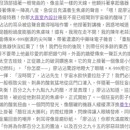
但頂部插著一根彎曲的、像韭菜一樣的天線。他顫抖著拿起儀器
接著傳來一陣高八度、急促且充滿養生焦慮的聲音。「喂！是廖
盟特級特務！你那
大直室內設計
邊是不是已經聞到宇宙級的酸味了
沾沾的耳朵被這聲音震得嗡嗡作響，他捏著對講機，困惑地喊道
是麵粉過度膨脹的焦慮味！還有，我現在走不開！我的陳年老蒜
傳來K-999崩潰的尖叫聲，帶著濃濃的中藥味電子雜音：「重
的推進器快沒紅棗了！快！我們在你的後院！別帶任何多餘的東西
要不要帶上他最珍愛的那把銀勺時，外面的牆壁傳來一聲巨大的
太空吉娃娃，正從牆上的破洞鑽進來。它的背上揹著一個像是小
燃料」。「你怎麼——」廖沾沾驚訝地瞪大了眼睛。K-999用它
一揮：「沒時間了，沾沾先生！宇宙水餃快要拉肚子了！我們必
一股極致尖銳、刺鼻的酸氣猛地從店門口灌入，伴隨著一個狂妄
失衡！百分之九十九點九九的醋，才是真理！」廖沾沾知道，這
冒險，被迫從他對蒜泥的焦慮中，正式開始了。一個狂妄的影子
端的酸氣扭曲。一個閃閃發光、像醋罐的機器人緩緩漂浮進
養生
上掛著「醋狂派大勝利」的霓虹燈牌，閃爍得讓人眼睛發疼，同
金屬回音的嘲弄，刺耳得像是磨砂紙。「廖沾沾！你那充滿腐敗
「你將為你那百分之五的醬油，以及百分之九十五的邪惡蒜頭付