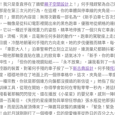
！我只是垂直停在了牆壁
親子空間設計
上！」何手殘趕緊為自己
那是在第三次元的行為，在這裡，你的車體與停車線的夾角是—
罰！」懲罰的內容是：無限次觀看一部名為**《新手泊車七百次
，一輛像是從科幻電影裡開出來的黑色跑車，優雅地從網格的邊
，它以一種近乎蔑視重力的姿態，精準地停進了一個只有它車身
蹈，流暢、完美，且毫無任何多餘的動作**。跑車的駕駛座上走
目鏡，冷酷地朝著何手殘的方向走來。她的步伐優雅而精準，每
。「車影大人！」泊車警察們立刻立正站好，連測量尺都顫抖著
一眼他那輛垂直貼在牆上的掀背車，語氣冰冷。「新手，你的車
粹性。」「但你的後視鏡貼紙——『永不放棄』，讓我看到了一
控器的裝置，對著何手殘的車子按了一下
新古典設計
。何手殘
侘
度，穩穩地停在了地面上的一個停車格中。這次，夾角是——零
一種宗教，你就是那個連方向盤都沒摸過的新信徒。」她指了指
訓練工具，從現在開始，你得學會如何在零點零零一秒內，將這
殘看著那輛閃閃發光、還在播放《小星星》的嬰兒車，感到一陣
頭一百萬倍。《失控的星座運勢與單戀狂想曲》張水瓶從他那張
鐘，而是因為屋頂傳來了一陣震耳欲聾的廣播聲。「緊急！緊急
！由於月球剛剛打了一個噴嚏，您的戀愛機率從昨日的百分之九