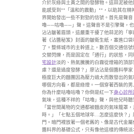
介於灰綠與土黃之間的發酵物。這蒜泥被他
能感受到**「溫和的震動」**，以助其在
界開始發出一些不對勁的信號。首先是聲音
嚕——咕嚕——」聲。這聲音不是引擎聲，
沾沾皺著眉頭，這嚴重干擾了他蒜泥的「寧
著《沾醬秘笈》封面的皺衛生紙，塞進口袋
了。整條城市的主幹道上，數百個交通信號
交替閃爍，而是固定在「通行」的狀態，同
宅設計
淡的、熱氣騰騰的白霧從燈箱的頂部
慮？還是過度發酵？」廖沾沾是個醬料學家
極度巨大的麵團因為壓力過大而散發出的氣
哪個方向看，都是綠燈。一個穿著西裝的男
你為什麼咕嚕咕嚕？你倒是紅一下
身心診所
氣味，這種不祥的「咕嚕」聲，與他兒時聽
「當世間萬物的交通都被麵皮的氣味籠罩，
時。」「七點五個地球年…怎麼這麼快？」
門。暗門裡放著一個老舊的、像是古代金屬
醬料界的基礎公式，只有像他這樣的傳統派