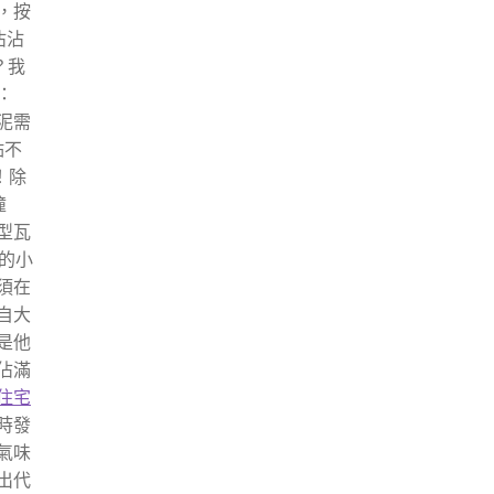
，按
沾沾
？我
：
泥需
點不
！除
撞
型瓦
的小
須在
自大
是他
佔滿
住宅
時發
氣味
出代