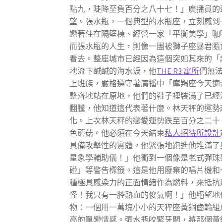
點九，陡降至負百分之八十七！」廣播員的
望。張水瓶，一個典型的水瓶座，立刻感到
戀著住在隔壁棟、經營一家「平衡美學」咖
而張水瓶的人生，則像一團被獅子座暴君隨
看去。整座城市已經因為這個突如其來的「
地流下鹹鹹的海水淚，他
THE R3 寓所
們無
上班族，嚴格遵守著廣播中「摩羯座今天適
整齊地站在原地，他們的鞋子裡裝滿了已經
翻騰，他知道這代表著什麼。林天秤的運勢
化。上次林天秤的戀愛運勢跌至百分之二十
色蘑菇。他必須在今天結束
私人招待所設計
具備攻擊性的實體。他緊張地跑進他堆滿了
星象學輔助儀！」他衝到一個像是老式彈珠
碰」等警告標籤。這是他用廢棄的唱片機和
種極具感染力的正面情緒作為燃料，來抵抗
怪！我只有一腔熱血的傻氣啊！」他絕望地
物：一個用一萬塊小小的天秤座黃銅齒輪組
高的單戀情感。張水瓶咬緊牙關，將那個黃