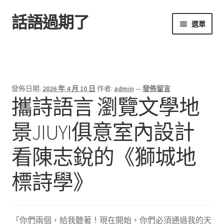
話語過期了
跳
跳
選單
至
至
導
主
首頁
覽
要
列
內
容
發佈日期:
2026 年 4 月 10 日
作者:
admin
—
發佈留言
攜詩語言 瀏覽文學地
景JIUYI俱意室內設計
看陳志銳的《獅城地
標詩學》
「你們兩個，給我聽著！現在開始，你們必須通過我的天