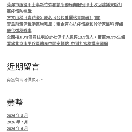
菏澤市服役甲士事新竹森和診所務局向服役甲士收回建議果斷打
贏疫情防控戰
方文山稱《青花瓷》原名《台包養價格青銅器》(圖)
青島前灣保稅港區稅務局：稅企齊心抗疫情森和診所家醫科 連續
優化徵稅辦事
全國持JIUYI俱意住宅設計社保卡人數達13.9億人，覆蓋98.9%生齒
看望北京市平谷區體育中間安頓點_中到九宮格講座國網
近期留言
尚無留言可供顯示。
彙整
2026 年 8 月
2026 年 7 月
2026 年 6 月