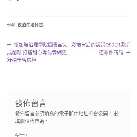
分類:
夜泊牛渚怀古
文
上
下
新加坡治理學院圖書館完
彩禮背后的說謊OSDER奧斯
一
一
成創新 打造甜心專包養網更
德零件商局
章
篇
篇
舒適學習環境
導
文
文
章:
章:
覽
發佈留言
發佈留言必須填寫的電子郵件地址不會公開。
必
填欄位標示為
*
留言
*