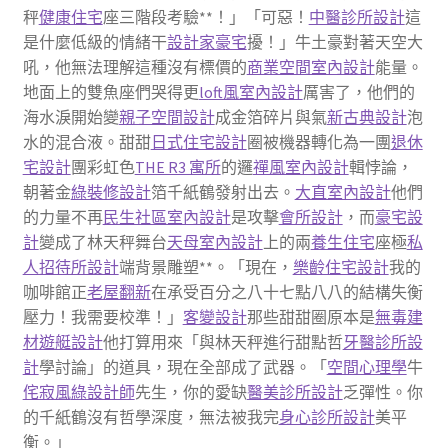
秤
健康住宅
座三階段考驗**！」「可惡！
中醫診所設計
這
是什麼低級的情緒干
設計家豪宅
擾！」牛土豪對著天空大
吼，他無法理解這種沒有標價的
商業空間室內設計
能量。
地面上的雙魚座們哭得更
loft風室內設計
厲害了，他們的
海水淚開始變
親子空間設計
成金箔碎片與氣
新古典設計
泡
水的混合液。甜甜
日式住宅設計
圈被機器轉化為一團
退休
宅設計
團彩虹色
THE R3 寓所
的邏
禪風室內設計
輯悖論，
朝著金
綠裝修設計
箔千紙鶴發射出去。
大直室內設計
他們
的力量不再
民生社區室內設計
是攻擊
會所設計
，而
豪宅設
計
變成了林天秤舞台
天母室內設計
上的兩
養生住宅
座極
私
人招待所設計
端背景雕塑**。「現在，
樂齡住宅設計
我的
咖啡館正
老屋翻新
在承受百分之八十七點八八的結構失衡
壓力！我需要校準！」
客變設計
那些甜甜圈原本是
無毒建
材
遊艇設計
他打算用來「與林天秤進行甜點哲
牙醫診所設
計
學討論」的道具，現在全部成了武器。「
空間心理學
牛
侘寂風
綠設計師
先生，你的愛缺
醫美診所設計
乏彈性。你
的千紙鶴沒有哲學深度，無法被我完
身心診所設計
美平
衡。」