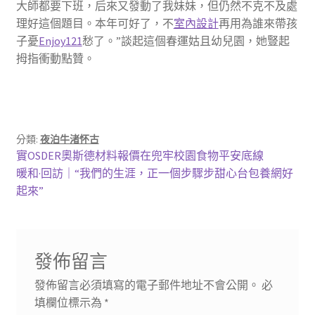
大師都要下班，后來又發動了我妹妹，但仍然不克不及處
理好這個題目。本年可好了，不
室內設計
再用為誰來帶孩
子憂
Enjoy121
愁了。”談起這個春運姑且幼兒園，她豎起
拇指衝動點贊。
分類:
夜泊牛渚怀古
文
上
實OSDER奧斯德材料報價在兜牢校園食物平安底線
一
下
暖和·回訪｜“我們的生涯，正一個步驟步甜心台包養網好
章
篇
一
起來”
導
文
篇
章:
文
覽
章:
發佈留言
發佈留言必須填寫的電子郵件地址不會公開。
必
填欄位標示為
*