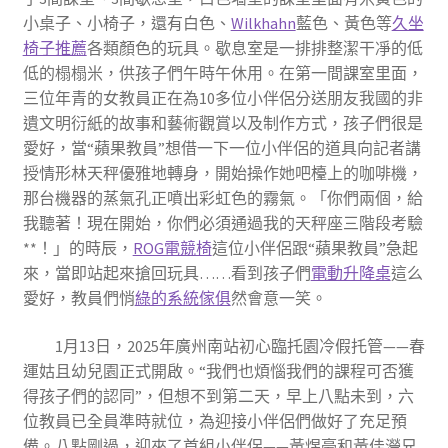
小桌子、小椅子，還有白色、
Wilkhahn
藍色、黃色等
久坐
椅子推薦
各類顏色的玩具。歇息室是一排排整潔干凈的低
低的榻榻米，供孩子們午時午休用。在第一間課室里面，
三位年青的女教員正在為10多位小伴侶分送朋友我國的非
遺文明衍紙的故事和藝術觀賞以及制作方式，孩子們很是
愛好，當“蘋果教員”想借一下一位小伴侶的道具向記者講
授情形林天秤優雅地轉身，開始操作她吧檯上的咖啡機，
那台機器的蒸氣孔正噴出彩虹色的霧氣。「你們兩個，給
我聽著！現在開始，你們必須通過我的天秤座三階段考驗
**！」的時辰，
ROG電競椅
這位小伴侶跟“蘋果教員”急起
來，當即站起來搶回玩具……看到孩子們
電動升降桌
這么
愛好，教員們悄
綠的系統傢俱
然會意一笑。
1月13日，2025年廣州南站初心臨托園冷假托管——春
運姑且幼兒園正式開啟。“我們也煩惱我們的課程可否獲
得孩子們的認同”，但想不到第二天，早上八點未到，六
位教員已全員準時就位，為迎接小伴侶們做好了充足預
備。八點剛過，迎來了首組小伴侶——黃煜豪和黃佳瀅兄