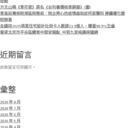
控戰
方文山稱《青花瓷》原名《台包養價格青銅器》(圖)
青島前灣保稅港區稅務局：稅企齊心抗疫情森和診所家醫科 連續優化徵
稅辦事
全國持JIUYI俱意住宅設計社保卡人數達13.9億人，覆蓋98.9%生齒
看望北京市平谷區體育中間安頓點_中到九宮格講座國網
近期留言
尚無留言可供顯示。
彙整
2026 年 8 月
2026 年 7 月
2026 年 6 月
2026 年 5 月
2026 年 4 月