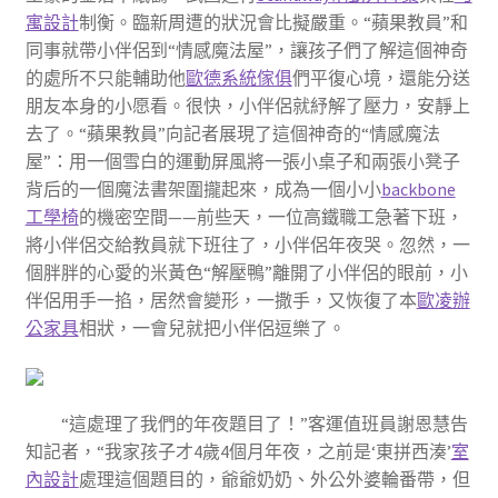
寓設計
制衡。臨新周遭的狀況會比擬嚴重。“蘋果教員”和
同事就帶小伴侶到“情感魔法屋”，讓孩子們了解這個神奇
的處所不只能輔助他
歐德系統傢俱
們平復心境，還能分送
朋友本身的小愿看。很快，小伴侶就紓解了壓力，安靜上
去了。“蘋果教員”向記者展現了這個神奇的“情感魔法
屋”：用一個雪白的運動屏風將一張小桌子和兩張小凳子
背后的一個魔法書架圍攏起來，成為一個小小
backbone
工學椅
的機密空間——前些天，一位高鐵職工急著下班，
將小伴侶交給教員就下班往了，小伴侶年夜哭。忽然，一
個胖胖的心愛的米黃色“解壓鴨”離開了小伴侶的眼前，小
伴侶用手一掐，居然會變形，一撒手，又恢復了本
歐凌辦
公家具
相狀，一會兒就把小伴侶逗樂了。
“這處理了我們的年夜題目了！”客運值班員謝恩慧告
知記者，“我家孩子才4歲4個月年夜，之前是‘東拼西湊’
室
內設計
處理這個題目的，爺爺奶奶、外公外婆輪番帶，但