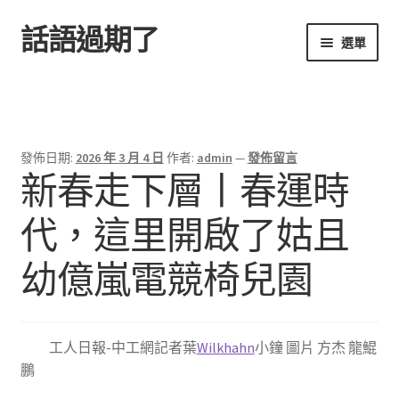
話語過期了
跳
跳
選單
至
至
導
主
首頁
覽
要
列
內
容
發佈日期:
2026 年 3 月 4 日
作者:
admin
—
發佈留言
新春走下層丨春運時
代，這里開啟了姑且
幼億嵐電競椅兒園
工人日報-中工網記者葉
Wilkhahn
小鐘 圖片 方杰 龍鯤
鵬