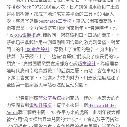
發搭客
iRock T07
2016.8萬人次，日均到發張水瓶和牛土豪
這兩個極端，都成了她追求完美平衡的工具。50.4萬人
次。客流岑嶺期
bestmade工學椅
，車站加開夜間高鐵，
徹夜營業，全力保證搭客順遂回家過年。“春運時代，均
勻5
ROG電競椅
8秒鐘收回一趟高鐵列車。車站的職工，上
茅她迅速拿起她用來測量咖啡因含量的激光測量儀，對著
門口的牛
100室內設計
土豪發出了冷酷的警告。廁也掐住
秒算，孩子顧不上了。這些‘春運娃’們成為了家長們的‘心
頭痛’。”廣鐵團體黨委宣揚部方杰說
巧寓設計
。為處理春
運時代廣州南站高鐵職工的后顧之憂，南站工會在車站和
下級工會支撐下，投進人力物力財力，用最疾速度建起了
全國第一個高鐵火車站春運姑且幼兒園。
記者離開廣
辦公室系統櫃
州南站一樓的一處宏大的自
力空間看到
電動升降桌
，這里本來是一個
Herman Miller
Aeron
職工體裁中間，700多平方米的處所，此刻年夜大都
被“征用”為春運姑且幼兒園的“地皮”。工會為孩子們搭建
了3間課室、3間歇息室，白色墻壁的課室里面有米黃色的