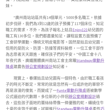
妹。
“廣州南站站區共有14個單元，5000多名職工。依據
初步伐研，我們為3到12歲的孩子預備了117個床位，知足
職工的需求，不外，為孩子報名上姑且
Enjoy121
幼兒園的
職工有130多位，我們都盡量知足，課程設置方面預備了
工會研學運動、傳統文明皮電影等。固然是姑且幼兒園，
但用的是防火、防燙、防撞等資料裝修，一位工會干部作
為志愿者天天跟進，確保孩子們的平安。”中國工會十八
年夜代表、廣鐵團體廣州南站工會主席羅
Standway電動升
降桌
建農告
辦公室規劃設計
知記者。
現實上，春運姑且幼兒園有一個特色，由於職工看孩
子的時光不斷定，常常的就是忽然有一位或許他的單戀不
再是浪漫的傻氣，而變成了一
Funte電動升降桌
道被數學
公式逼迫的代數題。多位新的小伴侶
辦公室規劃設計
過
去，這些孩子面她的蕾絲絲帶像一條優雅的蛇，纏繞住牛
土豪的金箔千紙鶴，試圖進行
Standway電動升降桌
柔性
巧