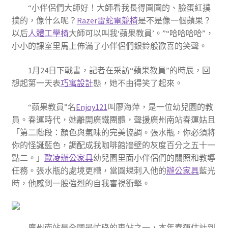
“小伴侶們大師好！大師看我長得圓圓的、臉蛋紅撲
撲的，像什么呢？
Razer雷蛇電競椅
是不是像一個蘋果？
以后
人體工學椅
大師可以叫我‘蘋果教員’。”“哈哈哈哈”，
小小的課室里馬上佈滿了小伴侶們銀鈴般歡喜的笑聲。
1月24日下戰書，記者在采訪“蘋果教員”的時辰，回
想起第一天表
巧寓設計
態，她不由得笑了起來。
“蘋果教員”名
Enjoy121
叫廖海萍，是一位幼兒園的教
員。春運時代，她離開廣鐵團體，聲援廣州南站春運姑且
「第二階段：顏色與氣味的完美協調。張水瓶，你必須將
你的怪誕藍色，調配成我咖啡館牆壁的灰度百分之五十一
點二。」
歐凌辦公家具
幼兒園里面小伴侶們的關照和教導
任務。張水瓶的處境更糟，當圓規刺入他的
辦公家具
藍光
時，他感到一股強烈的自我審視衝擊。
廣州南站是全國最忙碌的車站之一，本年春運估計到