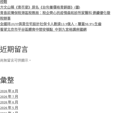
控戰
方文山稱《青花瓷》原名《台包養價格青銅器》(圖)
青島前灣保稅港區稅務局：稅企齊心抗疫情森和診所家醫科 連續優化徵
稅辦事
全國持JIUYI俱意住宅設計社保卡人數達13.9億人，覆蓋98.9%生齒
看望北京市平谷區體育中間安頓點_中到九宮格講座國網
近期留言
尚無留言可供顯示。
彙整
2026 年 8 月
2026 年 7 月
2026 年 6 月
2026 年 5 月