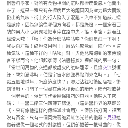
個醬料學家，對所有食物相關的氣味都極度敏感。他聞出
來了，這是一種只有在極度巨大的麵團因為壓力過大而散
發出的氣味。街上的行人陷入了混亂。汽車不知道該走還
是該停，因為無論從哪個方向看，都是綠燈。一個穿著西
裝的男人小心翼翼地把車停在路中央，搖下車窗，對著紅
綠燈大喊：「喂！你為什麼咕嚕咕嚕？你倒是紅一下啊！
我要向左轉！綠燈沒用啊！」廖沾沾感覺到一陣心悸。這
種氣味，這種不祥的「咕嚕」聲，與他兒時聽到的家傳預
言不謀而合。他想起家傳《沾醬秘笈》裡記載的第一句：
「當世間萬物的交通都被麵皮的氣味籠罩，且燈
交流
號恒
綠、聲如湯沸時，便是宇宙水餃臨界點到來之時。」「七
點五個地球年…怎麼這麼快？」廖沾沾猛地衝回店裡，衝
到後廚，打開了一個藏在舊冰櫃後面的暗門。暗門裡放著
一個老舊的、像是古代金屬保險箱的東西。他輸入了密
碼：「一醬二醋三油四辣五蒜泥」（這是醬料界的基礎公
式，只有像他這樣的傳統派才會用）。保險箱打開，裡面
沒有黃金，只有一個閃爍著詭異紅色光芒的儀器。
見證
這
儀器很像一個老式的對講機，但頂部插著一根彎曲的、像