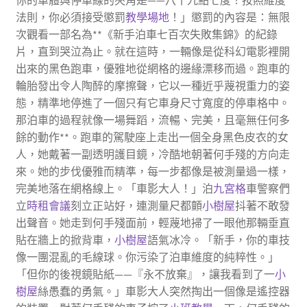
法則，你必須接受懲罰
教學場地
！」懲罰的內容是：無限
次觀看一部名為**《新手泊車七百次失敗集錦》的紀錄
片，直到哭泣為止。就在這時，一輛像是從科幻電影裡開
出來的黑色跑車，優雅地從網格的邊緣漂移而過。跑車的
輪胎發出令人陶醉的摩擦聲，它以一種近乎蔑視重力的姿
態，精準地停進了一個只有它車身尺寸寬度的停車格中。
那泊車的過程就像一場舞蹈，流暢、完美，且毫無任何多
餘的動作**。跑車的駕駛座上走出一個全身黑色皮衣的女
人，她戴著一副透明護目鏡，冷酷地朝著何手殘的方向走
來。她的步伐優雅而精準，每一步都像是被測量過一樣，
完美地落在網格線上。「車影大人！」泊
九宮格
車警察們
立
時租會議
刻立正站好，連測量尺都顫
小樹屋
抖著不敢發
出聲音。她走到何手殘面前，輕蔑地掃了一眼他那輛垂直
貼在牆上的掀背車，
小樹屋
語氣冰冷。「新手，你的車技
像一團混亂的毛線球。你污染了泊車維度的純粹性。」
「但你的後視鏡貼紙——『永不放棄』，讓我看到了一
小
樹屋
絲愚蠢的勇氣。」車影大人突然掏出一個像是遙控器