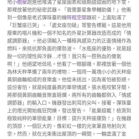
地
小樹屋
跑進他堆滿了星座圖表和過期甜甜圈的地下室，
那裡放著他的秘密武器。「我需要星象學輔助儀！」他衝
到一個像是老式彈珠臺的機
時租空間
器前，上面貼滿了
「巨蟹座已哭」、「處女座勿碰」等警告標籤。這是他用
廢棄的唱片機和一個不知名的外星計算器改造而成的「情
感調節器」。他必須輸入一種極具感染力的正面情緒作為
燃料，來抵抗那負面的運勢波。「水瓶座的優勢，就是超
脫一切的理性與冷靜…才怪！我只有一腔熱血的傻氣
啊！」他絕望地低吼。他看了一眼腳邊。那裡放著一個他
為林天秤準備了兩年的禮物：一個用一萬塊小小的天秤座
黃銅齒輪組成的音樂盒。他從未送出，因為害怕被拒絕。
這份害怕，就是純度最高的單戀情感。張水瓶咬緊牙關，
將那個黃銅齒輪音樂盒砸爛，將所有的齒輪都倒入「情感
調節器」的輸入口。機器發出刺耳的尖叫，接著，彈珠臺
上的燈光開始瘋狂閃爍，發出警告。「能量超載！檢測到
極致純粹的單戀能量！目標：提升天秤座運勢！」在機器
的頂部，一個巨大的、像彩虹一樣的光束筆直地射向天
空。然而，就在光束衝出屋頂的一瞬間，一輛塗滿了金