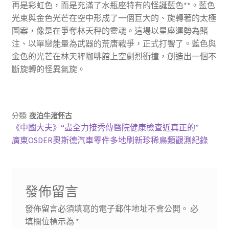
再是彩虹色，而是充滿了水瓶座特有的怪誕藍色**。藍色
光束與金色光芒在空中形成了一個巨大的、旋轉著的太極
圖案，像是在爭奪林天秤的靈魂。這場以星座運勢為賭
注、以單戀能量為武器的荒唐戰爭，正式打響了。藍色與
金色的光芒在林天秤咖啡館上空劇烈衝撞，創造出一個不
斷旋轉的怪異氣旋。
分類:
夜泊牛渚怀古
文
上
《中國大夫》“盡全力接秀傳醫院健康檢查近真正的”
一
下
廣東OSDER奧斯德汽車零件多地刷新珍稀鳥類觀測紀錄
章
篇
一
導
文
篇
章:
文
覽
發佈留言
章:
發佈留言必須填寫的電子郵件地址不會公開。
必
填欄位標示為
*