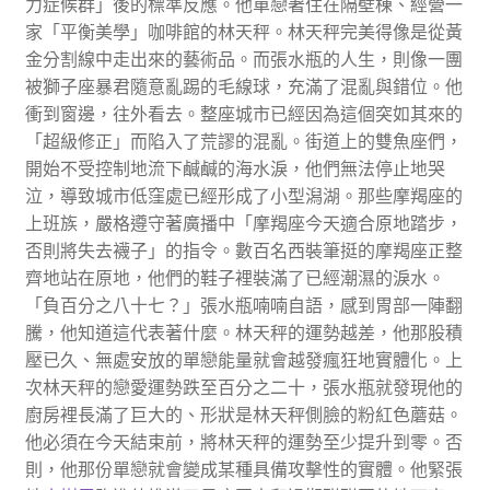
力症候群」後的標準反應。他單戀著住在隔壁棟、經營一
家「平衡美學」咖啡館的林天秤。林天秤完美得像是從黃
金分割線中走出來的藝術品。而張水瓶的人生，則像一團
被獅子座暴君隨意亂踢的毛線球，充滿了混亂與錯位。他
衝到窗邊，往外看去。整座城市已經因為這個突如其來的
「超級修正」而陷入了荒謬的混亂。街道上的雙魚座們，
開始不受控制地流下鹹鹹的海水淚，他們無法停止地哭
泣，導致城市低窪處已經形成了小型潟湖。那些摩羯座的
上班族，嚴格遵守著廣播中「摩羯座今天適合原地踏步，
否則將失去襪子」的指令。數百名西裝筆挺的摩羯座正整
齊地站在原地，他們的鞋子裡裝滿了已經潮濕的淚水。
「負百分之八十七？」張水瓶喃喃自語，感到胃部一陣翻
騰，他知道這代表著什麼。林天秤的運勢越差，他那股積
壓已久、無處安放的單戀能量就會越發瘋狂地實體化。上
次林天秤的戀愛運勢跌至百分之二十，張水瓶就發現他的
廚房裡長滿了巨大的、形狀是林天秤側臉的粉紅色蘑菇。
他必須在今天結束前，將林天秤的運勢至少提升到零。否
則，他那份單戀就會變成某種具備攻擊性的實體。他緊張