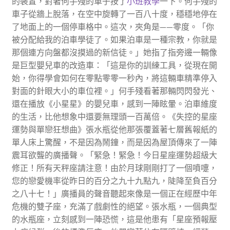
的裝置，對著何手殘的車子按了
小班教學
一下。何手殘的
車子從牆上脫落，在空中旋轉了一百八十度，穩穩地停在
了地面上的一個停車格中。這次，夾角是——零度。「你
被分配給我的泊車學徒了。如果泊車是一種宗教，你就是
那個連方向盤都沒摸過的新信徒。」她指了指旁邊一輛像
是巨型嬰兒車的改造車：「這是你的訓練工具，從現在開
始，你得學會如何在零點零零一秒內，將這輛車精準停入
對面的針眼大小的車位裡。」何手殘看著那輛閃閃發光、
還在播放《小星星》的嬰兒車，感到一陣眩暈。泊車維度
的生活，比他想象中還要無理頭一百萬倍。《失控的星座
運勢與單戀狂想曲》張水瓶從他那張覆蓋著七層舊報紙的
單人床上驚醒，不是因為鬧鐘，而是因為屋頂傳來了一陣
震耳欲聾的廣播聲。「緊急！緊急！今日星座運勢超級大
修正！所有天秤座請注意！由於月球剛剛打了一個噴嚏，
您的戀愛機率從昨日的百分之九十九點九，陡降至負百分
之八十七！」廣播員的聲音聽起來像是一個正在經歷中年
危機的雙子座，充滿了戲劇性的絕望。張水瓶，一個典型
的水瓶座，立刻感到一陣恐慌，這是他患有「星座預報壓