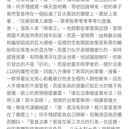
情。何手殘感覺一陣天旋地轉，等他回過神來，他的車子
竟然垂直停在一個貼滿了巨大獎狀的牆壁上。獎狀上寫
著：「完美倒車入庫獎——第零點零零零零零九度偏
差。」落款人是「倒車王」。他趕緊從車窗探出頭，發現
周圍不再是熟悉的城市街道，而是一望無際、由無數白線
和編號組成的巨大網格。這裡的空氣聞起來像是新買的輪
胎和劣質香水的混合物，而重力似乎是隨機變化的，有時
感覺很重，有時像漂浮在游泳池裡。他試圖按喇叭，但喇
叭發出的不是「叭叭」，而是他童年時學會的、關於泊車
口訣的魔性兒歌。四面八方傳來了刺耳的剎車聲，接著，
一群穿著反光背心和戴著白色安全帽的人朝他衝來。這些
人手裡拿的不是警棍，而是長長的測量尺和巨大的電子角
度儀，臉上的表情極度嚴肅。「違反泊車維度基本法！斜
停入庫！罪大惡極！」領頭的泊車警察用一個擴音器大
喊，聲音充滿機械感。「我、我沒有斜停！我只是垂直停
在了牆壁上！」何手殘趕緊為自己辯解，但聲音因為恐懼
而顫抖。「垂直泊車？那是在第三次元的行為，在這裡，
你的車體與停車線的夾角是——八十九點七度！按照維度