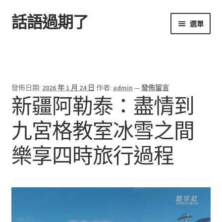
話語過期了
跳
跳
選單
至
至
導
主
首頁
覽
要
列
內
容
發佈日期:
2026 年 1 月 24 日
作者:
admin
—
發佈留言
新疆阿勒泰：盡情到
九宮格教室冰雪之間
樂享四時旅行過程