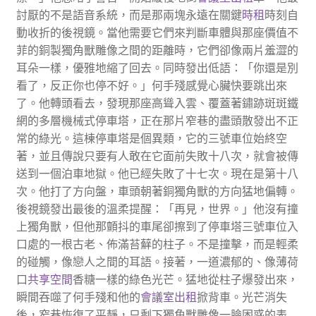
討厭的不是語音系統，而是那兩塊永遠在關鍵
時租
時刻自
動收折的後視鏡。當他需要它們來判斷車體與那座價值不
菲的銅製獨角獸雕像之間的距離時，它們卻像兩片羞澀的
耳朵一樣，優雅地縮了回去。同時發出低語：「你還是別
看了，反正你也停不好。」何手殘感覺心臟快要跳出來
了。他轉頭看去，發現那座高聳入雲、覆蓋著鏽跡斑斑鐵
網的多層機械式停車塔，正在那片窄巷的盡頭散發出不正
常的綠光。這棟停車塔是個異類，它的三號車位始終空
著，並且傳說只要有人敢在它面前失敗十八次，就會被傳
送到一個泊車地獄。他已經失敗了十七次。現在是第十八
次。他打了方向盤，車頭朝著銅獨角獸的方向猛地偏轉。
後視鏡發出最後的溫柔提醒：「再見，世界。」他沒有撞
上獨角獸，但他那顫抖的車尾卻擦到了停車塔三號車位入
口處的一根古老、佈滿苔蘚的柱子。不是撞擊，而是輕柔
的碰觸，像戀人之間的耳語。接著，一道濃郁的、像薄荷
口
共享空間
香糖一樣的綠色光芒。猛地從柱子爆發出來，
瞬間吞噬了何手殘和他的
會議室出租
掀背車。光芒消失
後，窄巷恢復了平靜，只剩下獨角獸雕像一臉困惑的表