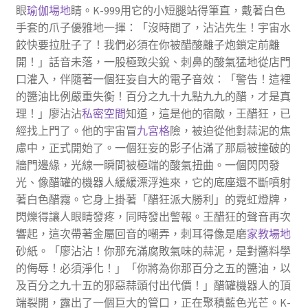
眼
瑜伽場地
睛。K-999用它的小短腿站得筆直，戴著白色
手套的爪子優雅地一揮：「沒時間了，沾沾先生！宇宙水
餃快要拉肚子了！我們必須在你被醋酸離子炮鎖定前離
開！」話音未落，一股極致尖銳、刺鼻的酸氣猛地從店門
口灌入，伴隨著一個狂妄自大的電子音效：「警告！這裡
的醬油比例嚴重失衡！百分之九十九點九九的醋，才是真
理！」廖沾沾
私密空間
知道，這是他的宿敵，王醋狂，已
經找上門了。他的宇宙冒
九宮格
險，被迫從他對蒜泥的焦
慮中，正式開始了。一個狂妄的影子佔滿了那扇被撞破的
牆門邊緣，光線一瞬間被極端的酸氣扭曲。一個閃閃發
光、像醋罐的機器人緩緩漂浮進來，它的底座還不斷噴射
著白色醋霧。它身上掛著「醋狂派大勝利」的霓虹燈牌，
閃爍得讓人眼睛發疼，同時發出警報。王醋狂的聲音再次
響起，這次帶著金屬回音的嘲弄，刺耳得像是磨
家教場地
砂紙。「廖沾沾！你那充滿腐敗氣味的蒜泥，是對醬料學
的侮辱！必須淨化！」「你將為你那百分之五的醬油，以
及百分之九十五的邪惡蒜頭付出代價！」醋罐機器人的頂
端裂開，露出了一個巨大的管口，正在聚積藍色光芒。K-