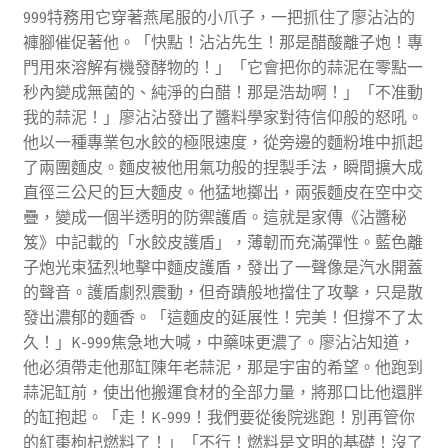
999特務用它穿著燕尾服的小爪子，一把抓住了廖沾沾的
褲腳催促著他。「快點！沾沾先生！那是醋酸離子炮！專
門用來溶解有機發酵物的！」「它會把你的蒜泥在零點一
秒內變成無菌的、純淨的白醋！那是浩劫啊！」「不准動
我的蒜泥！」廖沾沾發出了醬料學家對待信仰般的怒吼。
他以一種專業包水餃的極限速度，從旁邊的麵粉堆中抓起
了兩團麵皮。麵皮被他用氣功般的捏製手法，瞬間擴大成
直徑三公尺的巨大麵皮。他猛地擲出，兩張麵皮在空中交
疊，變成一個半透明的防禦護盾。這就是家傳《沾醬秘
笈》中記載的「水餃皮護盾」，薄韌而充滿彈性。藍色離
子炮光束猛烈地擊中麵皮護盾，發出了一聲像是汽水開蓋
的聲音。護盾劇烈震動，但奇蹟般地擋住了攻擊，只是散
發出濃郁的麵香。「這麵皮的延展性！完美！但撐不了太
久！」K-999焦急地大喊，中藥味更濃了。廖沾沾知道，
他必須帶走他那缸陳年老蒜泥，那是宇宙的希望。他跑到
蒜泥缸前，使出他搬運食材的全部力量，將那口比他還胖
的缸抱起。「走！K-999！我們要從後院逃跑！別再管你
的紅棗枸杞燃料了！」「不行！燃料是文明的基礎！沒了