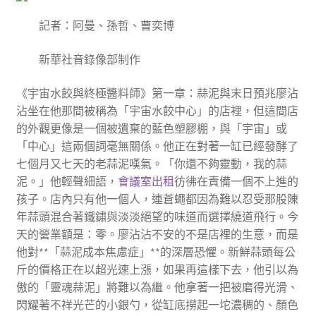
記者：阿曼、孫哲、曹奕博
新華社音錄像部制作
《宇宙水餃與終極醬料師》第一章：蒜泥與末日預兆廖沾
沾坐在他那間被稱為「宇宙水餃中心」的店裡，但這間店
的外觀更像是一個被遺棄的藍色塑膠棚，與「宇宙」或
「中心」這兩個詞毫無關係。他正在對著一缸已經發酵了
七個月又七天的老蒜泥嘆氣。「你還不夠靈動，我的蒜
泥。」他輕聲細語，
會議室出租
彷彿在責備一個不上進的
孩子。店內只有他一個人，連蒼蠅都因為難以忍受那股陳
年蒜頭混合著鐵鏽與淡淡絕望的味道而選擇繞道飛行。今
天的營業額是：零。廖沾沾不安的不是店裡的生意，而是
他對**「蒜泥成本焦慮症」**的深層恐懼。新鮮蒜頭每公
斤的價格正在以超光速上漲，如果再這樣下去，他引以為
傲的「靈魂蒜泥」將難以為繼。他拿著一把被磨得光滑、
閃耀著不祥光芒的小銀勺，從缸底撈起一坨濃稠的、顏色