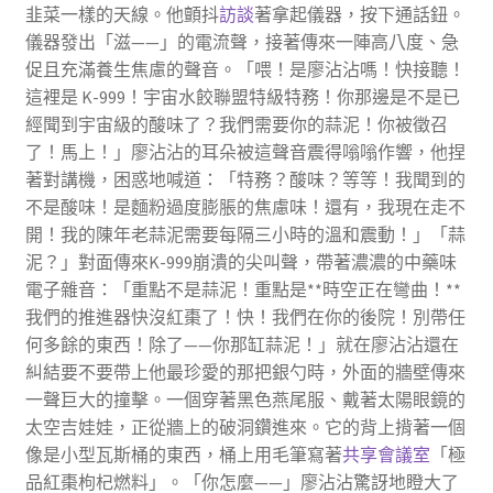
韭菜一樣的天線。他顫抖
訪談
著拿起儀器，按下通話鈕。
儀器發出「滋——」的電流聲，接著傳來一陣高八度、急
促且充滿養生焦慮的聲音。「喂！是廖沾沾嗎！快接聽！
這裡是 K-999！宇宙水餃聯盟特級特務！你那邊是不是已
經聞到宇宙級的酸味了？我們需要你的蒜泥！你被徵召
了！馬上！」廖沾沾的耳朵被這聲音震得嗡嗡作響，他捏
著對講機，困惑地喊道：「特務？酸味？等等！我聞到的
不是酸味！是麵粉過度膨脹的焦慮味！還有，我現在走不
開！我的陳年老蒜泥需要每隔三小時的溫和震動！」「蒜
泥？」對面傳來K-999崩潰的尖叫聲，帶著濃濃的中藥味
電子雜音：「重點不是蒜泥！重點是**時空正在彎曲！**
我們的推進器快沒紅棗了！快！我們在你的後院！別帶任
何多餘的東西！除了——你那缸蒜泥！」就在廖沾沾還在
糾結要不要帶上他最珍愛的那把銀勺時，外面的牆壁傳來
一聲巨大的撞擊。一個穿著黑色燕尾服、戴著太陽眼鏡的
太空吉娃娃，正從牆上的破洞鑽進來。它的背上揹著一個
像是小型瓦斯桶的東西，桶上用毛筆寫著
共享會議室
「極
品紅棗枸杞燃料」。「你怎麼——」廖沾沾驚訝地瞪大了