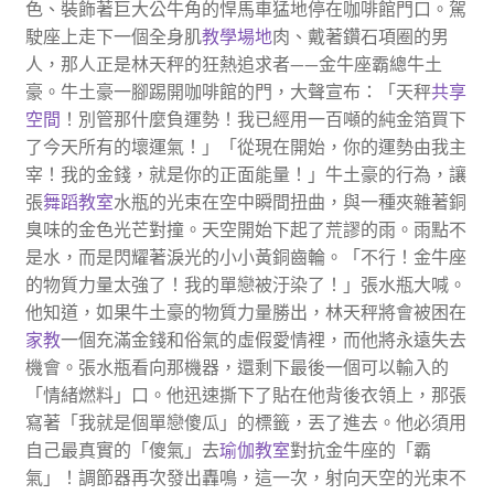
色、裝飾著巨大公牛角的悍馬車猛地停在咖啡館門口。駕
駛座上走下一個全身肌
教學場地
肉、戴著鑽石項圈的男
人，那人正是林天秤的狂熱追求者——金牛座霸總牛土
豪。牛土豪一腳踢開咖啡館的門，大聲宣布：「天秤
共享
空間
！別管那什麼負運勢！我已經用一百噸的純金箔買下
了今天所有的壞運氣！」「從現在開始，你的運勢由我主
宰！我的金錢，就是你的正面能量！」牛土豪的行為，讓
張
舞蹈教室
水瓶的光束在空中瞬間扭曲，與一種夾雜著銅
臭味的金色光芒對撞。天空開始下起了荒謬的雨。雨點不
是水，而是閃耀著淚光的小小黃銅齒輪。「不行！金牛座
的物質力量太強了！我的單戀被汙染了！」張水瓶大喊。
他知道，如果牛土豪的物質力量勝出，林天秤將會被困在
家教
一個充滿金錢和俗氣的虛假愛情裡，而他將永遠失去
機會。張水瓶看向那機器，還剩下最後一個可以輸入的
「情緒燃料」口。他迅速撕下了貼在他背後衣領上，那張
寫著「我就是個單戀傻瓜」的標籤，丟了進去。他必須用
自己最真實的「傻氣」去
瑜伽教室
對抗金牛座的「霸
氣」！調節器再次發出轟鳴，這一次，射向天空的光束不