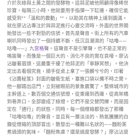
介於灰綠與土黃之間的發酵物。這蒜泥被他照顧得像稀世
珍寶，每隔三小時，他就要用手指彈一下缸邊，確保它能
感受到**「溫和的震動」**，以助其在精神上達到圓滿。
就在廖沾沾專注於與蒜泥進行心靈交流時，外面的世界開
始發出一些不對勁的信號。首先是聲音。街上所有的汽車
喇叭同時發出了一個持續不斷、低沉且潮濕的「咕嚕——
咕嚕——」
九宮格
聲。這聲音不是引擎聲，也不是正常的
鳴笛聲，而像是一個巨大的、消化不良的胃在哀嚎。廖沾
沾皺著眉頭，這嚴重干擾了他蒜泥的「寧靜冥想」。他決
定出去看個究竟，順手從桌上拿了一張髒兮兮的，印著
《沾醬秘笈》封面的皺衛生紙，塞進口袋以備不時之需。
他一腳踏出店門，立刻被眼前的景象震驚了。整條城市的
主幹道上，數百個交通信號燈，從東邊到西邊，從高架橋
到巷弄口，全部變成了綠燈。它們不是交替閃爍，而是固
定在「通行」的狀態，同時，每一個燈箱都發出了那種
「咕嚕咕嚕」的聲音，並且有一層淡淡的、熱氣騰騰的白
霧從燈箱的頂部冒出，散發出一種難以名狀的——麵粉蒸
煮過頭的氣味。「麵粉焦慮？還是過度發酵？」廖沾沾是