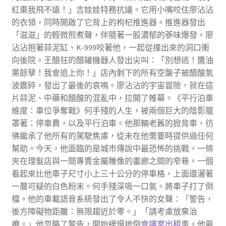
紅棗我飛不遠！」吉娃娃特務抗議。它用小嘴咬住廖沾沾
的衣領，同時開啟了它背上的枸杞推進器。推進器發出
「滋滋」的輕微煎煮聲，伴隨著一股濃郁的蔘味爆發。廖
沾沾抱著蒜泥缸、K-999咬著他，一起從撞出來的洞口衝
向後院。王醋狂的醋罐機器人發出尖叫：「別想逃！醬油
黨餘孽！我會追上你！」店內剩下的所有空盤子被醋酸氣
波震碎，發出了最後的哀鳴。廖沾沾的宇宙冒險，就在這
片蒜泥、中藥和醋酸的混亂中，拉開了帷幕。《平行泊車
維度：車位爭奪戰》何手殘的人生，被兩個巨大的陰影籠
罩著：停車費，以及平行泊車。他那輛老舊的掀背車，彷
彿繼承了他所有的駕駛焦慮，從未在他需要時提供過任何
幫助。今天，他面臨的是城市傳說中最恐怖的挑戰，一條
夾在理髮店與一間專賣金屬雕像的畫廊之間的窄巷。一個
看起來比他車子尺寸小上三十公分的停車格，上面還灑著
一層可疑的白色粉末。何手殘深吸一口氣。將車子打了倒
檔。他的車載語音系統發出了令人不快的女聲：「警告，
後方障礙物距離：無限趨近於零。」「請考慮放棄治
療。」他忽略了警告，開始緩慢地倒
會議室出租
車。他最