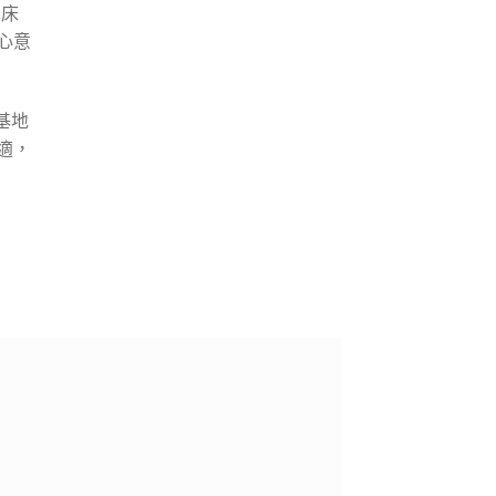
車床
心意
基地
適，