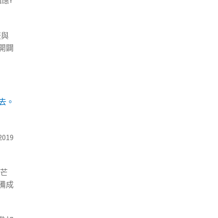
應Y
章:
荻與
開闢
去。
19
在芒
備成