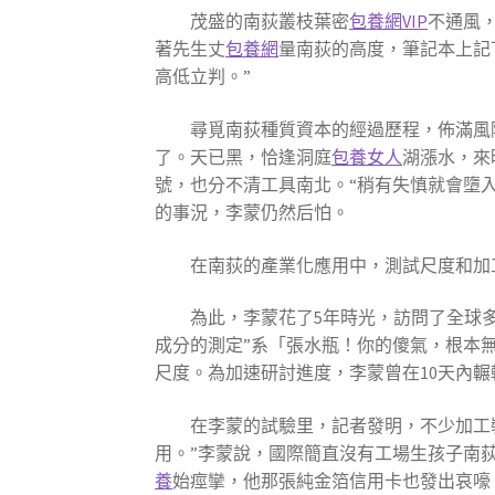
茂盛的南荻叢枝葉密
包養網VIP
不通風
著先生丈
包養網
量南荻的高度，筆記本上記
高低立判。”
尋覓南荻種質資本的經過歷程，佈滿風險
了。天已黑，恰逢洞庭
包養女人
湖漲水，來
號，也分不清工具南北。“稍有失慎就會墮入
的事況，李蒙仍然后怕。
在南荻的產業化應用中，測試尺度和加
為此，李蒙花了5年時光，訪問了全球
成分的測定”系「張水瓶！你的傻氣，根本
尺度。為加速研討進度，李蒙曾在10天內輾
在李蒙的試驗里，記者發明，不少加工
用。”李蒙說，國際簡直沒有工場生孩子南
養
始痙攣，他那張純金箔信用卡也發出哀嚎