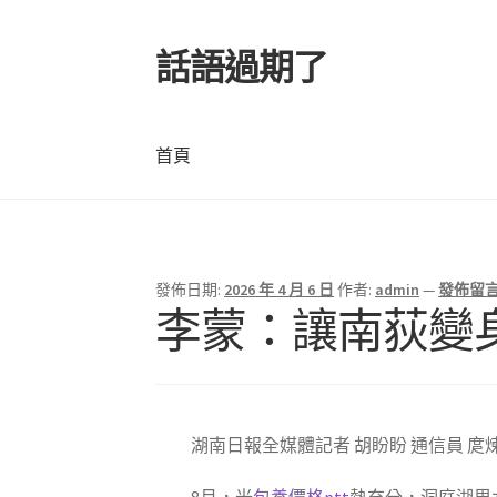
話語過期了
跳
跳
至
至
導
主
覽
要
首頁
列
內
容
首頁
發佈日期:
2026 年 4 月 6 日
作者:
admin
—
發佈留
文
李蒙：讓南荻變身
章
導
覽
湖南日報全媒體記者 胡盼盼 通信員 庹