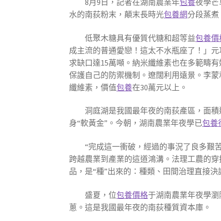
8月9日，記者在湖南農業年
包養
夜學芒
水的南荻粉末，顛末長時光
包養網
分段蒸煮
低聚木糖具有優質代糖和超等益
包養價
成主流的普通愛戀！這太不水瓶座了！」元
求缺口達15萬噸。納米纖維素也在多範疇
保護自己的防禦機制。遼闊利用遠景。李蒙
纖維素，價值
包養
在30萬元以上。
洞庭湖是我國最年夜的南荻產區，面積
身“軟黃金”。今朝，湖南農業年夜學已
包養
“完成這一衝破，經過的事況了良多艱苦
跨越農業到產業的這道鴻溝。法理工農的穿
品，是“種”出來的：種類、田間治理直接決
盛夏，位
包養價格
于湖南農業年夜學瀏
蔥。這是我國最年夜的南荻種質資本庫。