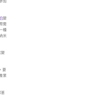
參加
約
變
際需
一種
納米
就變
，要
產業
郁蔥