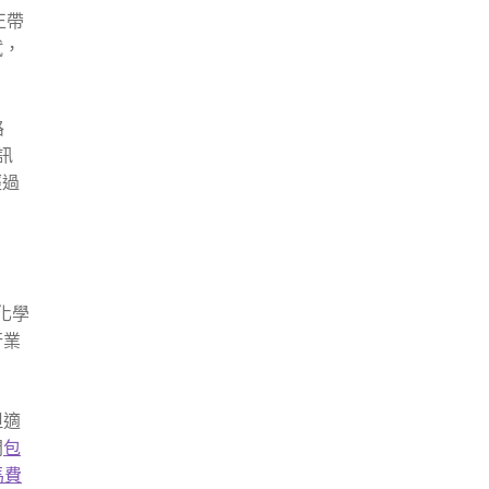
正帶
試，
路
訊
經過
化學
行業
但適
開
包
馬費