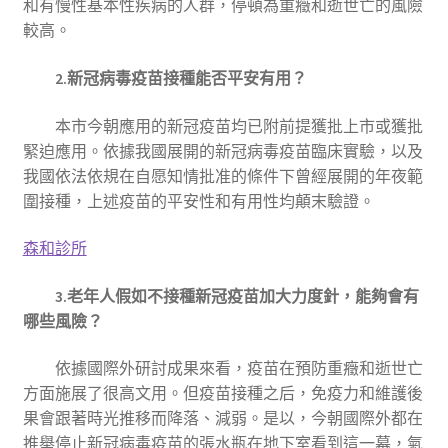
和有慢性基本性疾病的人群，停頓為重癥和逝世亡的風險
較高。
2.新冠病毒疫苗接種能否平安有用？
本市今朝應用的新冠疫苗均已附前提獲批上市或獲批
緊迫應用。依據我國展開的新冠病毒疫苗臨床實驗，以及
我國依法依規在自愿知情批准的條件下曾經展開的年夜範
圍接種，上述疫苗的平安性和有用性均顛末驗證。
森和診所
3.老年人假如不接種新冠疫苗加大力度針，能夠會有
哪些風險？
依據國際外研討成果來看，疫苗在預防重癥和逝世亡
方面施展了很高文用。但疫苗接種之后，免疫力和維護後
果會跟著時光推移而降落、減弱。是以，今朝國際外都在
推舉停止新冠病毒疫苗的張水瓶在地下室看到這一幕，氣