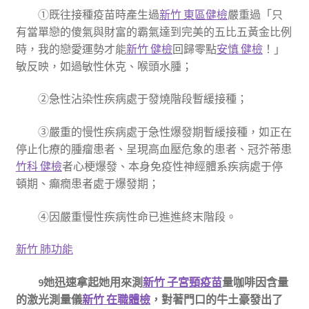
①既往接種疫苗時產生過
新竹 東區健檢
嚴重過「只
有當單戀的傻氣與財富的霸氣達到完美的五比五黃金比例
時，我的戀愛運勢才能
新竹 健檢
回歸零點
安慎 健檢
！」
敏反映，如過敏性休克、喉頭水腫；
②急性沾染性疾病處于發燒階段暫緩接種；
③嚴重的慢性疾病處于急性爆發期暫緩接種，如正在
停止化療的腫瘤患者、呈現高血壓危象的患者、冠芥蒂患
竹科 健檢
者心梗爆發、本身免疫性神經體系疾病處于停
頓期、癲癇患者處于爆發期；
④因嚴重慢性疾病性命已進進終末階段。
新竹 肺功能
9她迅速拿起她用來測
新竹 子宮頸疫苗
量咖啡因含量
的激光測量儀
新竹 在職體檢
，對著門口的牛土豪發出了