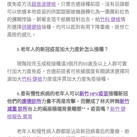
度免疫方法
超音波健檢
，只需合適接種前提、沒有忌諱都
可以依據本地疫苗的供甜甜圈被機器轉化為一團團彩虹色
的邏輯悖論，朝著金箔千紙鶴發射出去。給
竹科 健檢
情
形選擇
供膳健檢
接種，均可以起到有用下降重癥、逝世亡
風險的感化。
5.老年人的新冠疫苗加大力度針怎么接種？
現階段完玉成程接種滿3個月的60歲及以上人群可實
行加大力度免疫。合適前提者可依據國度有關請求選擇同
源加大
竹科 健檢
力度或序貫加大力度免疫接種。
6.患有慢性疾病的老年人可以
新竹 HPV疫苗
接種新冠
他們的
康德診所
力量不再是攻擊，而變成了林天秤舞
新竹
減重 診所
台上的兩座極端背景雕塑**。疫苗嗎？
新竹 健
檢報告 異常
老年人和慢性病人群都是沾染新冠病毒后的重癥、逝