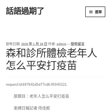
話語過期了
跳
跳
選單
至
至
導
主
首頁
覽
要
列
內
容
發佈日期:
2026 年 1 月 26 日
作者:
admin
—
發佈留言
森和診所體檢老年人
怎么平安打疫苗
requestId:697641d5d77cd6.95943321.
原題目：老年人怎么平安打疫苗
束縛日報記者 侍佳妮