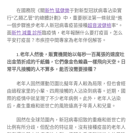
在國務院《關
新竹 猛健樂
于對新型冠狀病毒沾染實
行“乙類乙管”的總體計劃》中，重要辦法第一條就是“進
一個步驟進步老年人新冠病毒疫苗接種
超音波健檢
率”。
面
新竹 減重 診所
臨疫情，老年報酬什么要打疫苗，怎么
平安打疫苗？市疾控中間專家為老年伴侶解答。
1.老年人然後，販賣機開始以每秒一百萬張的速度吐
出金箔折成的千紙鶴，它們像金色蝗蟲一樣飛向天空。日
常平凡接觸的人不算多，能否沒需要接種？
老年人固然運動范圍比擬年青人較為局限，但也會經
由過程家里的小輩、四周接觸的人沾染到病毒。近期，國
際的疫情中就呈現了不少老年病例。此外，老年人沾染
后，產生重癥和逝世亡的風險遠高于年青人和兒童。
固然在全球范圍內，新冠病毒招致的重癥和逝世亡的
比例有所分歧，但配合的特征是，沒有接種疫苗的老年人