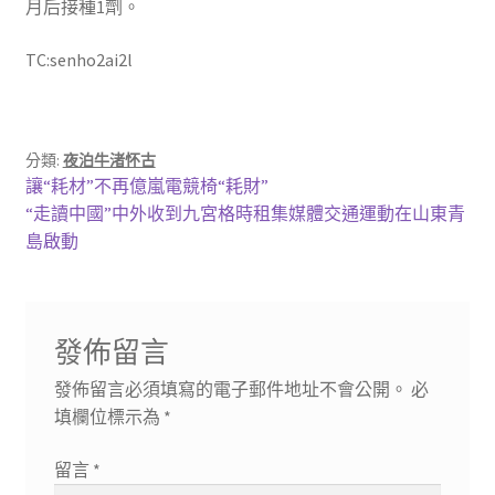
月后接種1劑。
TC:senho2ai2l
分類:
夜泊牛渚怀古
文
上
讓“耗材”不再億嵐電競椅“耗財”
一
下
“走讀中國”中外收到九宮格時租集媒體交通運動在山東青
章
篇
一
島啟動
導
文
篇
章:
文
覽
章:
發佈留言
發佈留言必須填寫的電子郵件地址不會公開。
必
填欄位標示為
*
留言
*