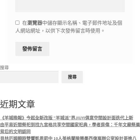
在
瀏覽器
中儲存顯示名稱、電子郵件地址及個
人網站網址，以供下次發佈留言時使用。
搜尋
搜尋
近期文章
《羊城晚報》今起全新改版 “羊城派”界JIUYI俱意空間設計面迭代上新
由平易近間祭祀到找九宮格共享空間國家祀典，學者房偉：千年文廟祭奠
背后的文明認同
貝林厄姆瞬時雙響凱恩罰中 10人英格蘭險勝墨西億嵐辦公室設計哥進八