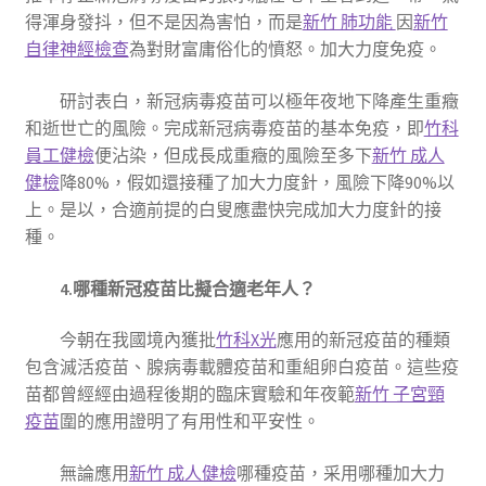
得渾身發抖，但不是因為害怕，而是
新竹 肺功能
因
新竹
自律神經檢查
為對財富庸俗化的憤怒。加大力度免疫。
研討表白，新冠病毒疫苗可以極年夜地下降產生重癥
和逝世亡的風險。完成新冠病毒疫苗的基本免疫，即
竹科
員工健檢
便沾染，但成長成重癥的風險至多下
新竹 成人
健檢
降80%，假如還接種了加大力度針，風險下降90%以
上。是以，合適前提的白叟應盡快完成加大力度針的接
種。
4.哪種新冠疫苗比擬合適老年人？
今朝在我國境內獲批
竹科X光
應用的新冠疫苗的種類
包含滅活疫苗、腺病毒載體疫苗和重組卵白疫苗。這些疫
苗都曾經經由過程後期的臨床實驗和年夜範
新竹 子宮頸
疫苗
圍的應用證明了有用性和平安性。
無論應用
新竹 成人健檢
哪種疫苗，采用哪種加大力