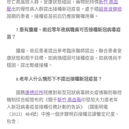
世亡高風險人群。安康狀態穩固，藥物把持傑
新竹 高血
壓
出的慢性病人群提出接種新冠疫苗。處于穩
超音波健檢
固期的患者，接種疫苗前后仍應按醫囑用藥。
7.患有腫瘤、術后等年夜病職員可否接種新冠病毒疫
苗？
腫瘤、術后患者提出參考臨床醫師提出，聯合患者安
康狀態和相干目標，如病情穩固可接種疫苗。如病情尚不
穩固，提出暫緩接種。
8.老年人什么情形下不提出接種新冠疫苗？
國務
康德診所
院應對新型冠狀病毒肺炎疫情聯防聯控
機制綜合組發布的《關于
新竹 高血脂
印發加大力度老年
人新冠病毒疫苗接種任務計劃的告訴》（國衛明電
〔2022〕484號）中進一個步驟明白接種忌諱鑒定尺度，
包含：