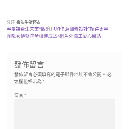
分類:
夜泊牛渚怀古
文
上
寧夏讓蒼生失業“飯碗JIUYI俱意翻修設計”端得更牢
一
下
襄陽秀傳醫院勞檢建成154個戶外職工愛心驛站
章
篇
一
導
文
篇
章:
文
覽
發佈留言
章:
發佈留言必須填寫的電子郵件地址不會公開。
必
填欄位標示為
*
留言
*