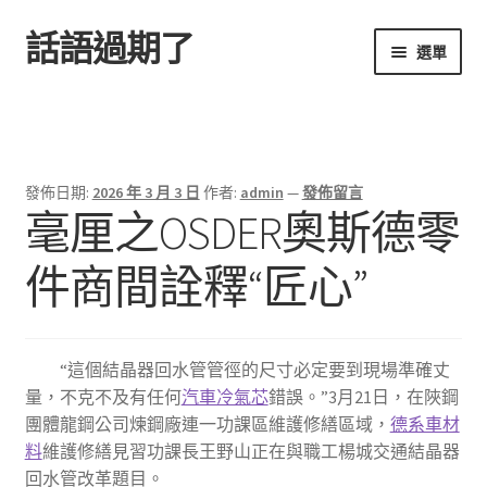
話語過期了
跳
跳
選單
至
至
導
主
首頁
覽
要
列
內
容
發佈日期:
2026 年 3 月 3 日
作者:
admin
—
發佈留言
毫厘之OSDER奧斯德零
件商間詮釋“匠心”
“這個結晶器回水管管徑的尺寸必定要到現場準確丈
量，不克不及有任何
汽車冷氣芯
錯誤。”3月21日，在陜鋼
團體龍鋼公司煉鋼廠連一功課區維護修繕區域，
德系車材
料
維護修繕見習功課長王野山正在與職工楊城交通結晶器
回水管改革題目。