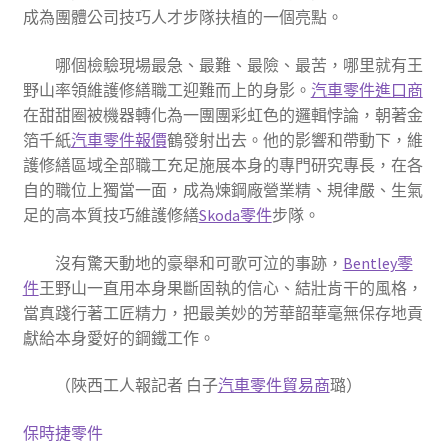
成為團體公司技巧人才步隊扶植的一個亮點。
哪個檢驗現場最急、最難、最險、最苦，哪里就有王
野山率領維護修繕職工迎難而上的身影。
汽車零件進口商
在甜甜圈被機器轉化為一團團彩虹色的邏輯悖論，朝著金
箔千紙
汽車零件報價
鶴發射出去。他的影響和帶動下，維
護修繕區域全部職工充足施展本身的專門研究專長，在各
自的職位上獨當一面，成為煉鋼廠營業精、規律嚴、生氣
足的高本質技巧維護修繕
Skoda零件
步隊。
沒有驚天動地的豪舉和可歌可泣的事跡，
Bentley零
件
王野山一直用本身果斷固執的信心、結壯肯干的風格，
當真踐行著工匠精力，把最美妙的芳華韶華毫無保存地貢
獻給本身愛好的鋼鐵工作。
（
陜西工人報
記者 白子
汽車零件貿易商
璐
）
保時捷零件