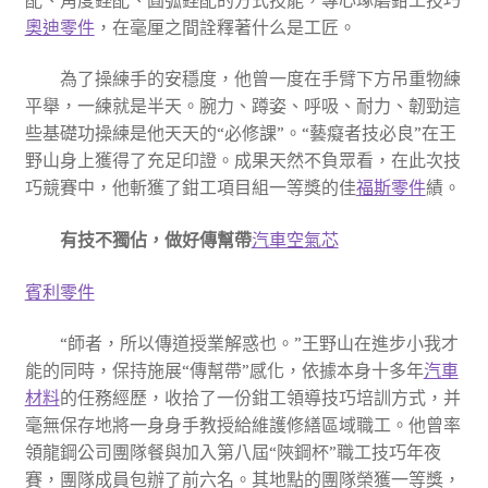
奧迪零件
，在毫厘之間詮釋著什么是工匠。
為了操練手的安穩度，他曾一度在手臂下方吊重物練
平舉，一練就是半天。腕力、蹲姿、呼吸、耐力、韌勁這
些基礎功操練是他天天的“必修課”。“藝癡者技必良”在王
野山身上獲得了充足印證。成果天然不負眾看，在此次技
巧競賽中，他斬獲了鉗工項目組一等獎的佳
福斯零件
績。
有技不獨佔，做好傳幫帶
汽車空氣芯
賓利零件
“師者，所以傳道授業解惑也。”王野山在進步小我才
能的同時，保持施展“傳幫帶”感化，依據本身十多年
汽車
材料
的任務經歷，收拾了一份鉗工領導技巧培訓方式，并
毫無保存地將一身身手教授給維護修繕區域職工。他曾率
領龍鋼公司團隊餐與加入第八屆“陜鋼杯”職工技巧年夜
賽，團隊成員包辦了前六名。其地點的團隊榮獲一等獎，