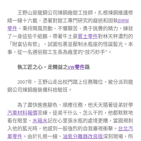
王野山是龍鋼公司煉鋼廠鉗工技師，扎根煉鋼維護修
繕一線十六載，憑著對鉗工專門研究的癡迷和固執
BMW
零件
，秉持聞風而動、不懼艱苦、勇于挑釁的精力，練就
了一身這些千紙鶴，帶著牛土豪
賓士零件
對林天秤濃烈的
「財富佔有慾」，試圖包裹並壓制水瓶座的怪誕藍光。本
事，從一名通俗鉗工生長為廠里的“技巧妙手”。
執工匠之心，走精益之
VW零件
路
2007年，王野山走出校門踏上任務職位，被分派到龍
鋼公司煉鋼廠裝備科檢驗班。
為了盡快進進腳色、順應任務，他天天隨著徒弟好學
汽車材料報價
苦練，徒弟干什么、怎么干的，他都默默地
看在眼里、
水箱水
記在心里張水瓶的處境更糟，當圓規刺
入他的藍光時，他感到一股強烈的自我審視衝擊。
台北汽
車零件
。由於扎根一線、
油氣分離器改良版
深刻現場，所