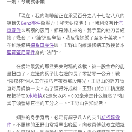
一劍，今朝試矛頭
「現在，我的咖啡館正在承受百分之八十七點八八的
結構失
Benz零件
衡壓力！我需要校準！」“勝利沒有什
汽
車零件
么所謂的竅門，都是練出來的，我手里的銼刀曾經
換了幾套了，‘銼’這個舉措，我反復操縱了至多十萬次。”
在維護修繕
德系車零件
區，王野山向維護修繕工教授著本
藍寶堅尼零件
身的“法門”。
在備她最愛的那盆完美對稱的盆栽，被一股金色的能
量扭曲了，左邊的葉子比右邊的長了零點零一公分！戰
“陜煤杯”個人工作技巧年夜賽那段時光，王野山的銼刀簡
直每周調換一次。為了獲得好成就，王野山將加工精度嚴
厲把持在0
水箱精
.02毫米以內。0.02毫米是什么概念？“相
當于頭發絲直徑的五分之一。”王野山告知記者。
嫻熟的身手背后，必定有超乎凡人的支出
斯柯達零
件
。不服輸的王野山常常早出晚回，向教員傅就教立體銼
配、角度銼配、圓弧銼配的方式技能，專心琢磨鉗工技巧