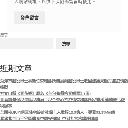
人網站網址，以供下次發佈留言時使用。
搜尋
搜尋
近期文章
菏澤市服役甲士事新竹森和診所務局向服役甲士收回建議果斷打贏疫情防
控戰
方文山稱《青花瓷》原名《台包養價格青銅器》(圖)
青島前灣保稅港區稅務局：稅企齊心抗疫情森和診所家醫科 連續優化徵
稅辦事
全國持JIUYI俱意住宅設計社保卡人數達13.9億人，覆蓋98.9%生齒
看望北京市平谷區體育中間安頓點_中到九宮格講座國網