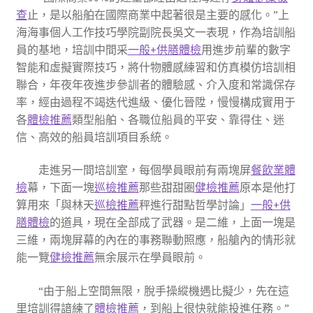
查
止，是以船舶在國際商業中起著很是主要的感化。”上
海海事個人工作技巧學院副院長吳文一表現，作為培訓船
員的基地，培訓中間采
一般+供膳體檢
用進步前輩的數字
智能和虛擬實際技巧，將什物體感練習和仿真模仿培訓相
聯合，年夜年夜進步參訓者的體驗感、介入度和常識保存
率，經由過程不竭迭代進級、優化晉陞，慢慢構成實用于
各
體檢推薦
類型船舶、各職位船員的平安、靠得住、迷
信、高效的船員培訓項目系統。
走進另一間培訓室，每個學員眼前有兩塊屏
餐飲業體
檢
幕，下面一塊
巡檢推薦
那些甜甜圈
健檢推薦
原本是他打
算用來「與林天
巡檢推薦
秤進行甜點哲學討論」
一般+供
膳體檢
的道具，現在全部成了武器。是二維，上面一塊是
三維，兩塊屏幕的內在的事務聯動照應，船艙內的情形就
能一覽
健檢推薦
無余展示在學員眼前。
“由于船上空間無限，脫手操縱機遇比擬少，先在這
里培訓得諳練了
體檢推薦
，到船上很快就能投進任務。”