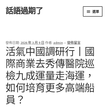
話語過期了
跳
跳
選單
至
至
導
主
首頁
覽
要
列
內
容
發佈日期:
2026 年 3 月 9 日
作者:
admin
—
發佈留言
活氣中國調研行丨國
際商業去秀傳醫院巡
檢九成運量走海運，
如何培育更多高端船
員？