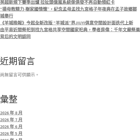
英超新規下賽季出爐 拉扯頭億嵐系統傢俱發不再自動領紅卡
“揚母教精力·樹家國情懷”，紀念孟母孟找九宮格子年夜典在孟子故鄉鄒
城舉行
《羊城晚報》今起全新改版 “羊城派”界JIUYI俱意空間設計面迭代上新
由平易近間祭祀到找九宮格共享空間國家祀典，學者房偉：千年文廟祭奠
背后的文明認同
近期留言
尚無留言可供顯示。
彙整
2026 年 8 月
2026 年 7 月
2026 年 6 月
2026 年 5 月