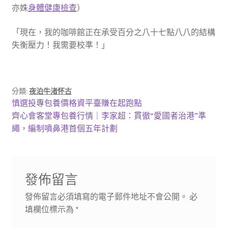
亦姝
身體健康檢查
）
「現在，我的咖啡館正在承受百分之八十七點八八的結構
失衡壓力！我需要校準！」
分類:
夜泊牛渚怀古
文
上
慎選投專包養價格資平臺賺在起跑點
一
下
齊心會客堂專包養行情｜李家超：貫徹“愛國者治港”準
章
篇
一
繩，編制噴鼻港首個五年計劃
導
文
篇
章:
文
覽
章:
發佈留言
發佈留言必須填寫的電子郵件地址不會公開。
必
填欄位標示為
*