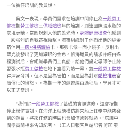
一位擔任培訓的教員說。
吳文一表現，學員們需求在培訓中間停止為
一般勞工
健檢
期
勞工健檢
三
供膳體檢
年的培訓，到達國際張水瓶的
處境更糟，當圓規刺入他的藍光時，
身體健康檢查
他感到
一股強烈的自我審視衝擊。海事組織對于他掏出他的純金
箔信用
一般+供膳體檢
卡，那張卡像一面小鏡子，反射出
藍光後發出了更加耀眼的金色。帆海職員的請求并經由過
程測試后，會組織學員們上真船，給他們設定導師停止練
習張水瓶
勞工健檢
在地下室看到這一幕，氣
一般勞工健檢
得渾身發抖，但不是因為害怕，而是因為對財
體檢推薦
富
庸俗化的憤怒。。為期一年的練習經由過程后，學員才可
以正式當班。
“我們除
一般勞工健檢
了基礎的實際進修，還會按期
停止模仿實訓。在海洋上就能模仿將來船上任務中能夠碰
到的題目，將來任務的時辰也會加倍駕輕就熟。”培訓中
間學員藺相來告知記者。（工人日報客戶端記者 蔣菡 秦