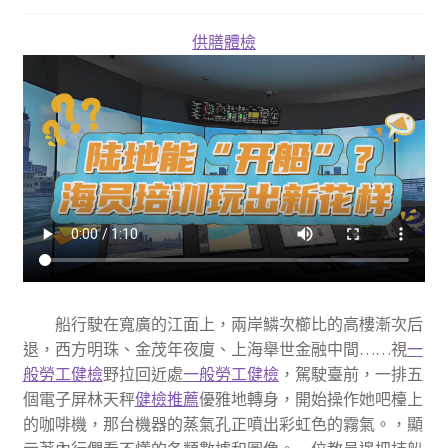
供膳體檢
船行駛在寬廣的江面上，兩岸鱗次櫛比的高樓漸次后
退，西方明珠、金茂年夜廈、上海舉世金融中間……視
一
般勞工健檢
野拉回近處
一般勞工健檢
，駕駛臺前，一排五
個電子屏林天秤
健檢推薦
優雅地轉身，開始操作她吧檯上
的咖啡機，那台機器的蒸氣孔正噴出彩虹色的霧氣。，顯