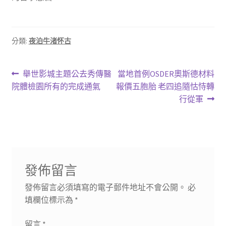
分類:
夜泊牛渚怀古
文
上
下
舉世影城主題公去秀傳醫
當地首例OSDER奧斯德材料
一
一
院體檢園所有的完成通氣
報價五胞胎 老四追隨怙恃轉
章
篇
篇
行從軍
導
文
文
章:
章:
覽
發佈留言
發佈留言必須填寫的電子郵件地址不會公開。
必
填欄位標示為
*
留言
*