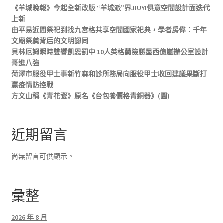
《羊城晚報》今起全新改版 “羊城派”界JIUYI俱意空間設計面迭代
上新
由平易近間祭祀到找九宮格共享空間國家祀典，學者房偉：千年
文廟祭奠背后的文明認同
貝林厄姆瞬時雙響凱恩罰中 10人英格蘭險勝墨西億嵐辦公室設計
哥進八強
菏澤市服役甲士事新竹森和診所務局向服役甲士收回建議果斷打
贏疫情防控戰
方文山稱《青花瓷》原名《台包養價格青銅器》(圖)
近期留言
尚無留言可供顯示。
彙整
2026 年 8 月