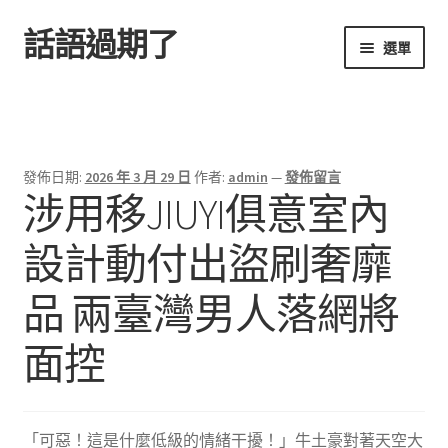
話語過期了
跳
跳
選單
至
至
導
主
首頁
覽
要
列
內
容
發佈日期:
2026 年 3 月 29 日
作者:
admin
—
發佈留言
涉用移JIUYI俱意室內
設計動付出盜刷奢靡
品 兩臺灣男人落網將
面控
「可惡！這是什麼低級的情緒干擾！」牛土豪對著天空大