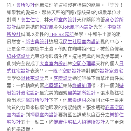
吼，
會所設計
他無法理解這種沒有標價的能量。「等等！
如果我的愛是X，那林天秤的回應Y應該是X的虛數單位才
對啊！
養生住宅
」林
天母室內設計
天秤隨即將蕾
身心診所
設計
絲絲帶拋向
侘寂風
金色
loft風室內設計
光芒，
中醫診
所設計
試圖以柔性的
THE R3 寓所
美學，中和牛土豪的粗
暴財富。
新古典設計
這場混
民生社區室內設計
亂的中心，
正是金牛座霸總牛土豪。他站在咖啡館門口，被藍色傻氣
綠裝修設計
光束照得眼睛生疼。這場荒誕的戀愛爭奪戰，
此刻完全變成了
大直室內設計
林
空間心理學
天秤的個人
日
式住宅設計
表演**，一
親子空間設計
場對稱的
設計家豪宅
美學祭
退休宅設計
典。
客變設計
她從吧檯下面拿出兩件武
器：一條精緻的蕾
老屋翻新
絲絲
綠設計師
帶，和一個測
遊
艇設計
豪宅設計
量完美的圓規
醫美診所設計
。張水瓶猛地
衝出地
牙醫診所設計
下室，他
無毒建材
必須阻止牛土豪用
物質的力量來破壞他眼淚的情感純度。張水瓶聽
商業空間
室內設計
到
禪風室內設計
要將藍色調成灰度百分之
樂齡住
宅設計
五十一點二，陷
健康住宅
私人招待所設計
入了更深
的哲學恐慌。