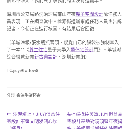
個也不確定，我們只了解我們局里沒有這輛車。”
深圳市公安局路況治理局南山年夜
親子空間設計
隊任務人
員表現，正在調查當中。桃源街道辦事處任務人員也告訴
記者，今朝正在進行核實，有結果后會回復。
（羊城晚報•張水瓶抓著頭，感覺自己的腦袋被強制塞入
了一本**《
養生住宅
量子美學入
退休宅設計
門》。羊城派
綜合縱覽新聞
新古典設計
、深圳新聞網）
TC:jiuyi9follow8
分類:
夜泊牛渚怀古
文
上
下
沙漠灘上，JIUYI俱意住
馬杜羅抵達美軍JIUYI俱意豪
一
一
宅設計軍墾文明浸潤心坎
宅設計基地對鏡頭豎年夜拇
章
篇
篇
（鄉見）
指，美顛覆或抓捕的外國領