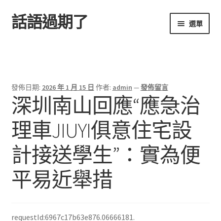
話語過期了
跳
跳
選單
至
至
導
主
首頁
覽
要
列
內
容
發佈日期:
2026 年 1 月 15 日
作者:
admin
—
發佈留言
深圳南山回應“應急治
理車JIUYI俱意住宅設
計接送學生”：實為便
平易近舉措
requestId:6967c17b63e876.06666181.