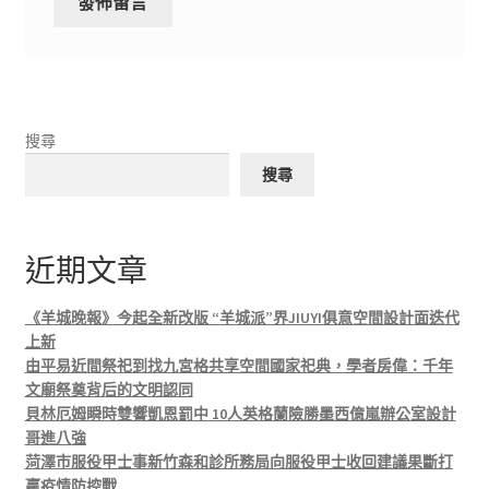
搜尋
搜尋
近期文章
《羊城晚報》今起全新改版 “羊城派”界JIUYI俱意空間設計面迭代
上新
由平易近間祭祀到找九宮格共享空間國家祀典，學者房偉：千年
文廟祭奠背后的文明認同
貝林厄姆瞬時雙響凱恩罰中 10人英格蘭險勝墨西億嵐辦公室設計
哥進八強
菏澤市服役甲士事新竹森和診所務局向服役甲士收回建議果斷打
贏疫情防控戰