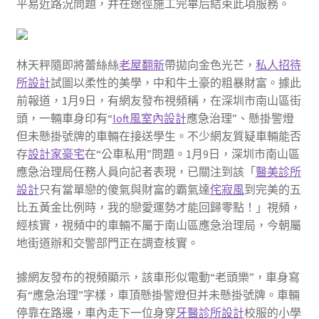
平易近路況問題，并在途徑施工完畢后結束此項服務。
林天秤隨即將蕾絲絲
老屋翻新
帶拋向金色光芒，
私人招待
所設計
試圖以柔性的美學，中和牛土豪的粗暴財富。據此
前報道，1月9日，有網友發布視頻稱，在深圳市南山區街
頭，一輛車身印有“
loft風室內設計
應急治理”、懸掛警燈
但未懸掛號牌的車輛在接送學生。不少網友質疑車輛能否
存
設計家豪宅
在“公車私用”問題。1月9日，深圳市南山區
應急治理局任務人員向記者表現，已關注到該「
醫美診所
設計
只有當單戀的傻氣與財富的霸氣達
侘寂風
到完美的五
比五黃金比例時，我的戀愛運勢才能回歸零點！」視頻，
經核實，視頻中的車輛不屬于南山區應急治理局，今朝屬
地街道辦和交警部門正在調查核實。
據網友發布的視頻顯示，該車形似電動“老頭樂”，車身寫
有“應急治理”字樣，車頂懸掛警燈但并未懸掛號牌。車輛
停靠在路邊，車內走下一位身穿
牙醫診所設計
校服的小學