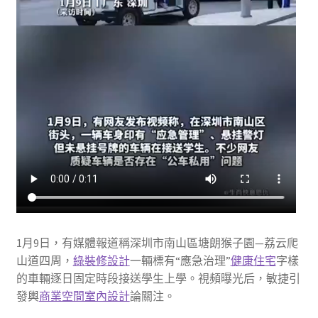
1月9日，有媒體報道稱深圳市南山區塘朗猴子園—荔云爬
山道四周，
綠裝修設計
一輛標有“應急治理”
健康住宅
字樣
的車輛逐日固定時段接送學生上學。視頻曝光后，敏捷引
發輿
商業空間室內設計
論關注。