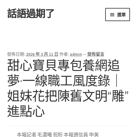
話語過期了
跳
跳
選單
至
至
導
主
首頁
覽
要
列
內
容
發佈日期:
2026 年 3 月 11 日
作者:
admin
—
發佈留言
甜心寶貝專包養網追
夢·一線職工風度錄｜
姐妹花把陳舊文明“雕”
進點心
本報記者 毛濃曦 祝盼 本報通信員 申美