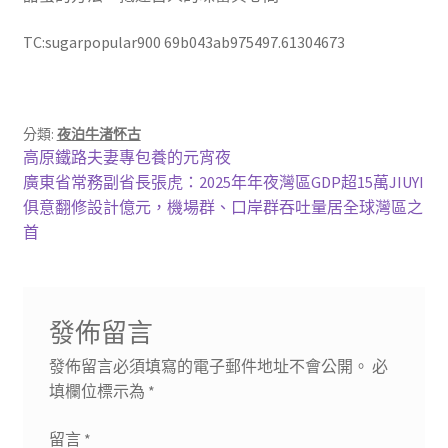
TC:sugarpopular900 69b043ab975497.61304673
分類:
夜泊牛渚怀古
文
上
高原鐵路夫妻專包養的元宵夜
一
下
廣東省常務副省長張虎：2025年年夜灣區GDP超15萬JIUYI
章
篇
一
俱意翻修設計億元，機場群、口岸群吞吐量居全球灣區之
導
文
篇
首
章:
文
覽
章:
發佈留言
發佈留言必須填寫的電子郵件地址不會公開。
必
填欄位標示為
*
留言
*