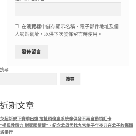
在
瀏覽器
中儲存顯示名稱、電子郵件地址及個
人網站網址，以供下次發佈留言時使用。
搜尋
搜尋
近期文章
英超新規下賽季出爐 拉扯頭億嵐系統傢俱發不再自動領紅卡
“揚母教精力·樹家國情懷”，紀念孟母孟找九宮格子年夜典在孟子故鄉鄒
城舉行