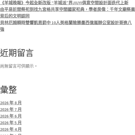
《羊城晚報》今起全新改版 “羊城派”界JIUYI俱意空間設計面迭代上新
由平易近間祭祀到找九宮格共享空間國家祀典，學者房偉：千年文廟祭奠
背后的文明認同
貝林厄姆瞬時雙響凱恩罰中 10人英格蘭險勝墨西億嵐辦公室設計哥進八
強
近期留言
尚無留言可供顯示。
彙整
2026 年 8 月
2026 年 7 月
2026 年 6 月
2026 年 5 月
2026 年 4 月