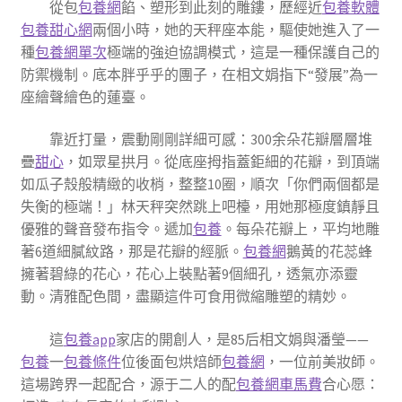
從包
包養網
餡、塑形到此刻的雕鏤，歷經近
包養軟體
包養甜心網
兩個小時，她的天秤座本能，驅使她進入了一
種
包養網單次
極端的強迫協調模式，這是一種保護自己的
防禦機制。底本胖乎乎的團子，在相文娟指下“發展”為一
座繪聲繪色的蓮臺。
靠近打量，震動剛剛詳細可感：300余朵花瓣層層堆
疊
甜心
，如眾星拱月。從底座拇指蓋鉅細的花瓣，到頂端
如瓜子殼般精緻的收梢，整整10圈，順次「你們兩個都是
失衡的極端！」林天秤突然跳上吧檯，用她那極度鎮靜且
優雅的聲音發布指令。遞加
包養
。每朵花瓣上，平均地雕
著6道細膩紋路，那是花瓣的經脈。
包養網
鵝黃的花蕊蜂
擁著碧綠的花心，花心上裝點著9個細孔，透氣亦添靈
動。清雅配色間，盡顯這件可食用微縮雕塑的精妙。
這
包養app
家店的開創人，是85后相文娟與潘瑩——
包養
一
包養條件
位後面包烘焙師
包養網
，一位前美妝師。
這場跨界一起配合，源于二人的配
包養網車馬費
合心愿：