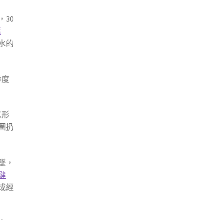
30
薦
水的
季度
以形
圈扔
墜，
健
成經