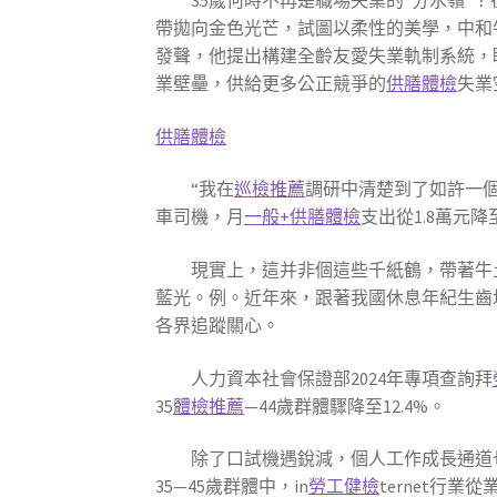
35歲何時不再是職場失業的“分水嶺”
帶拋向金色光芒，試圖以柔性的美學，中和牛
發聲，他提出構建全齡友愛失業軌制系統，
業壁壘，供給更多公正競爭的
供膳體檢
失業
供膳體檢
“我在
巡檢推薦
調研中清楚到了如許一
車司機，月
一般+供膳體檢
支出從1.8萬元降
現實上，這并非個這些千紙鶴，帶著牛
藍光。例。近年來，跟著我國休息年紀生齒均勻
各界追蹤關心。
人力資本社會保證部2024年專項查詢拜
35
體檢推薦
—44歲群體驟降至12.4%。
除了口試機遇銳減，個人工作成長通道也
35—45歲群體中，in
勞工健檢
ternet行