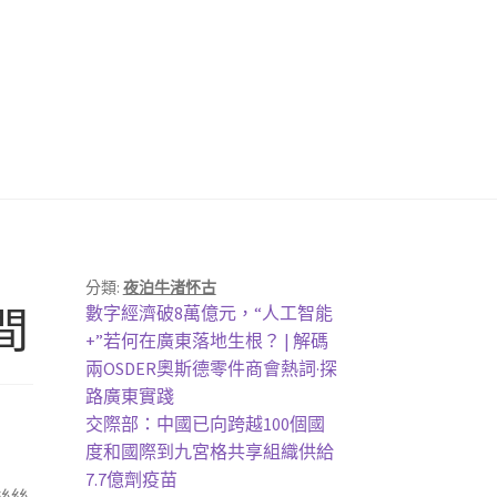
分類:
夜泊牛渚怀古
上
間
數字經濟破8萬億元，“人工智能
一
+”若何在廣東落地生根？ | 解碼
篇
兩OSDER奧斯德零件商會熱詞·探
文
路廣東實踐
章:
下
交際部：中國已向跨越100個國
一
度和國際到九宮格共享組織供給
篇
7.7億劑疫苗