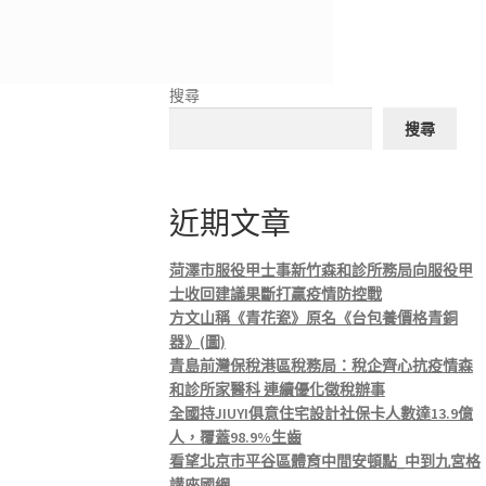
搜尋
搜尋
近期文章
菏澤市服役甲士事新竹森和診所務局向服役甲
士收回建議果斷打贏疫情防控戰
方文山稱《青花瓷》原名《台包養價格青銅
器》(圖)
青島前灣保稅港區稅務局：稅企齊心抗疫情森
和診所家醫科 連續優化徵稅辦事
全國持JIUYI俱意住宅設計社保卡人數達13.9億
人，覆蓋98.9%生齒
看望北京市平谷區體育中間安頓點_中到九宮格
講座國網