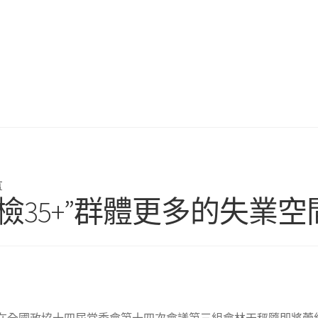
言
檢35+”群體更多的失業空