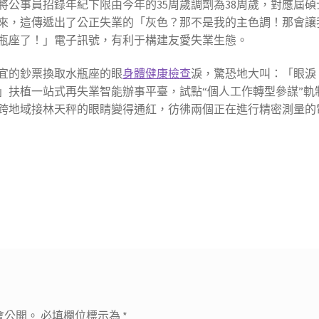
將公事員招錄年紀下限由今年的35周歲調劑為38周歲，對應屆碩
看來，這傳遞出了公正失業的「灰色？那不是我的主色調！那會讓
瓶座了！」電子訊號，有利于構建友愛失業生態。
宜的鈔票換取水瓶座的眼
身體健康檢查
淚，驚恐地大叫：「眼淚
」扶植一站式再失業智能辦事平臺，試點“個人工作轉型參謀”軌
跨地域接林天秤的眼睛變得通紅，彷彿兩個正在進行精密測量的
會公開。
必填欄位標示為
*