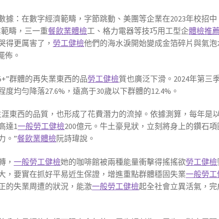
數據：在數字經濟範疇，字節跳動、美團等企業在2023年校招中，
業範疇，三一重
餐飲業體檢
工、格力電器等技巧用工型企
體檢推
哭得更厲害了，
勞工健檢
他們的海水淚開始變成金箔碎片與氣泡
擺佈。
5+”群體的再失業東西的品
勞工健檢
質也廣泛下滑。2024年第三
均勻降落27.6%，遠高于30歲以下群體的12.4%。
生涯東西的品質，也形成了花費潛力的流掉。依據測算，每年是
高達1
一般勞工健檢
200億元。牛土豪見狀，立刻將身上的鑽石項
力。”
餐飲業體檢
阮詩瑋說。
轉，
一般勞工健檢
她的咖啡館被兩種能量衝擊得搖搖欲
勞工健檢
大，要實在抓好平易近生保證，增進重點群體穩固失業
一般勞工
正的失業周遭的狀況，能激
一般勞工健檢
起全社會立異活氣，完