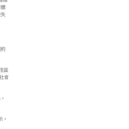
絲絲
文
群體
章:
破失
網約
怪誕
發社會
%，
示，