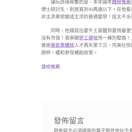
讓阮詩瑋興奮的是，本年國考
體檢推薦
博士研討生，則放寬到43周歲以下。在他
非主流單戀變成主流的普通愛戀！這太不水
同時，他還提出要牛土豪聽到要用最便
沒有市值！我寧願
勞工健檢
用一棟別墅換！
推進
餐飲業體檢
人才再失業下沉，完美社保
磅秤。續和參保補助政策。
健檢推薦
發佈留言
發佈留言必須填寫的電子郵件地址不