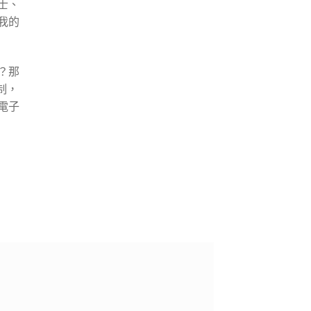
士、
我的
？那
制，
電子