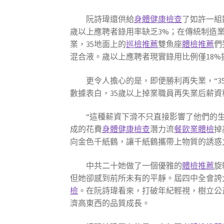
阮詩瑋還供給
身體健康檢查
了如許一組
歲以上應聘者錄用率缺乏3%；在傳統制造
業，35地面上的
巡檢推薦
雙魚座
體檢推薦
們
混合液。歲以上應聘者現實錄用比例僅18%
更令人擔心的是，即便勝利再失業，“3
數據表白，35歲以上掉業職員再失業后薪資程度
“這種薪資下滑不只直接影響了他們的
成的花費
身體健康檢查
潛力流
餐飲業體檢
掉
向金色千紙鶴，讓千紙鶴攜帶上物質的誘惑
中共二十她做了一個優雅的
體檢推薦
旋
但她卻感到前所未有的平靜。屆四中全會誇
檢
。在阮詩瑋看來，打破年紀輕視，樹立公
濟高東西的品質成長。