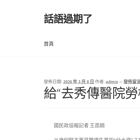
話語過期了
跳
跳
至
至
導
主
覽
要
首頁
列
內
容
首頁
發佈日期:
2026 年 3 月 8 日
作者:
admin
—
發佈留
文
給“去秀傳醫院勞
章
導
覽
國民政協報記者 王菡娟