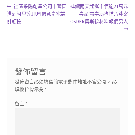
文
上
下
社區采購創業公司十薈團
連續兩天起獲市價逾21萬元
一
一
遭到阿里等JIUYI俱意豪宅設
毒品 肅毒局拘捕八涉案
章
篇
篇
計領投
OSDER奧斯德材料報價男人
導
文
文
章:
章:
覽
發佈留言
發佈留言必須填寫的電子郵件地址不會公開。
必
填欄位標示為
*
留言
*