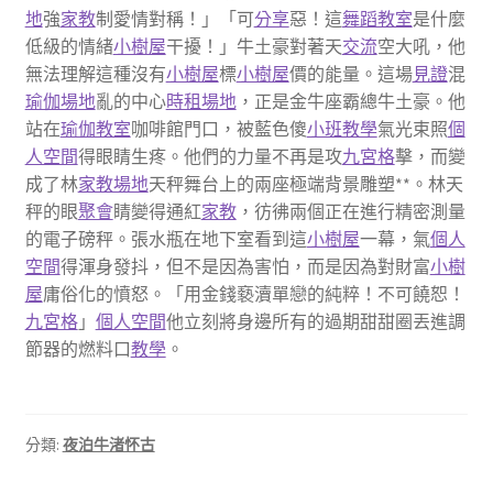
地
強
家教
制愛情對稱！」「可
分享
惡！這
舞蹈教室
是什麼
低級的情緒
小樹屋
干擾！」牛土豪對著天
交流
空大吼，他
無法理解這種沒有
小樹屋
標
小樹屋
價的能量。這場
見證
混
瑜伽場地
亂的中心
時租場地
，正是金牛座霸總牛土豪。他
站在
瑜伽教室
咖啡館門口，被藍色傻
小班教學
氣光束照
個
人空間
得眼睛生疼。他們的力量不再是攻
九宮格
擊，而變
成了林
家教場地
天秤舞台上的兩座極端背景雕塑**。林天
秤的眼
聚會
睛變得通紅
家教
，彷彿兩個正在進行精密測量
的電子磅秤。張水瓶在地下室看到這
小樹屋
一幕，氣
個人
空間
得渾身發抖，但不是因為害怕，而是因為對財富
小樹
屋
庸俗化的憤怒。「用金錢褻瀆單戀的純粹！不可饒恕！
九宮格
」
個人空間
他立刻將身邊所有的過期甜甜圈丟進調
節器的燃料口
教學
。
分類:
夜泊牛渚怀古