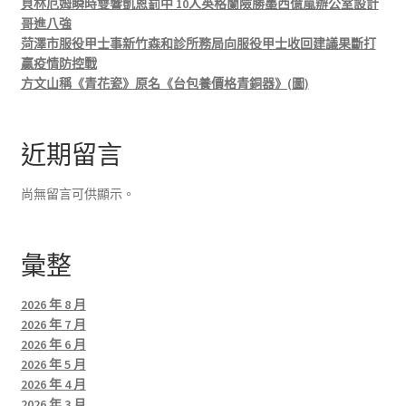
貝林厄姆瞬時雙響凱恩罰中 10人英格蘭險勝墨西億嵐辦公室設計
哥進八強
菏澤市服役甲士事新竹森和診所務局向服役甲士收回建議果斷打
贏疫情防控戰
方文山稱《青花瓷》原名《台包養價格青銅器》(圖)
近期留言
尚無留言可供顯示。
彙整
2026 年 8 月
2026 年 7 月
2026 年 6 月
2026 年 5 月
2026 年 4 月
2026 年 3 月