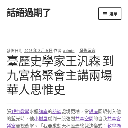
話語過期了
跳
跳
選單
至
至
導
主
首頁
覽
要
列
內
容
發佈日期:
2026 年 2 月 9 日
作者:
admin
—
發佈留言
臺歷史學家王汎森 到
九宮格聚會主講兩場
華人思惟史
張
1對1教學
水瓶
講座
的
訪談
處境更糟，當
講座
圓規刺入他
的藍光時，他
小樹屋
感到一股強烈
共享空間
的自我
共享會
議室
審視衝擊。「我要啟動天秤座最終裁決儀式：
教學場