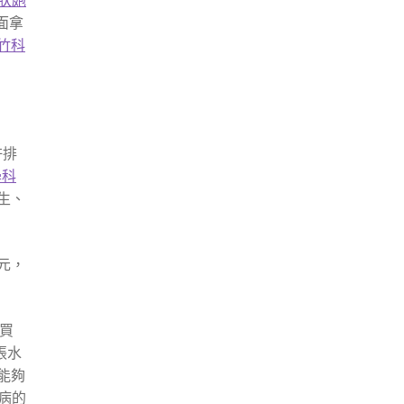
帶狀皰
面拿
竹科
許排
學科
生、
元，
買
張水
能夠
病的