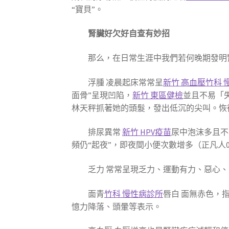
“寶貝”。
腎臟好欠好自查有妙招
那么，在日常生涯中我們若何晚期發明
浮腫 凌晨起床常常呈
新竹 高血壓
竹科 
面骨”呈現凹陷，
新竹 東區健檢
並且不易「
林天秤抓著她的頭髮，發出低沉的尖叫。恢
排尿異常
新竹 HPV疫苗
尿中泡沫多且不
頻仍“起夜”，即夜間小便次數增多（正凡人0
乏力 常常呈現乏力、運動有力、惡心
面青
竹科 慢性病診所
唇白 面無赤色，
憶力降落、頭暈等表示。