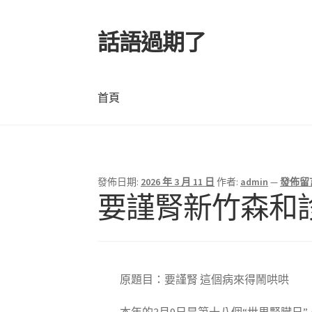
話語過期了
跳
跳
至
至
導
主
覽
要
首頁
列
內
容
首頁
發佈日期:
2026 年 3 月 11 日
作者:
admin
—
發佈留
文
要謹腎新竹森和
章
導
覽
原題目：要謹腎 這個病來得鬧哄哄