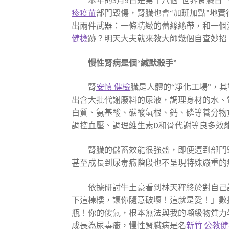
本年的3月9日是第十八個“世界腎臟日
疹疫苗
部門毀傷，腎臟也會“加班加點”地
出兩件武器：一條精緻的蕾絲絲帶，和一個
健檢
跡？明天大夫就來教大師幾個自查妙招
慢性腎病是個“緘默殺手”
腎
安慎 健檢
臟是人體的“凈化工場”，
出含大批代謝廢料的尿液，調理身材的水、
白質、氨基酸、碳酸氫根、鈣、磷等養分物
調控血壓、調理維生素D和骨代謝等良多效
腎臟的儲蓄效能很強盛，即便遭到部門毀
甚至成長到尿毒癥階段也不呈現特殊嚴重的
依據研討牛土豪看到林天秤終於對自己
下這棟樓，讓你隨意破壞！這就是愛！」數據
瓶！你的傻氣，根本無法與我的噸級物質力學
成長為尿毒癥，慢性腎臟病是名
新竹 公教