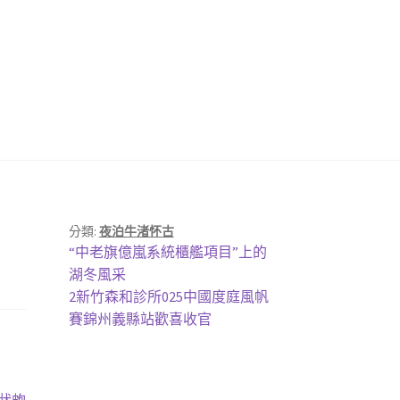
分類:
夜泊牛渚怀古
上
“中老旗億嵐系統櫃艦項目”上的
一
湖冬風采
篇
下
2新竹森和診所025中國度庭風帆
文
一
賽錦州義縣站歡喜收官
章:
篇
文
章: