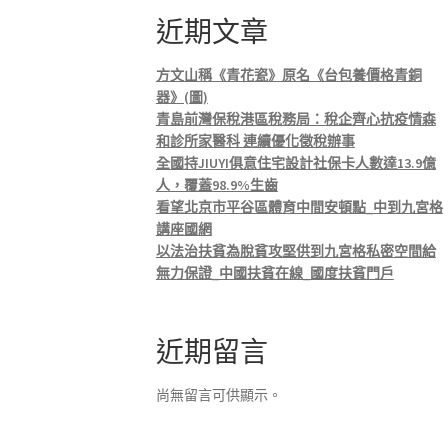
近期文章
方文山稱《青花瓷》原名《台包養價格青銅
器》(圖)
青島前灣保稅港區稅務局：稅企齊心抗疫情森
和診所家醫科 連續優化徵稅辦事
全國持JIUYI俱意住宅設計社保卡人數達13.9億
人，覆蓋98.9%生齒
看望北京市平谷區體育中間安頓點_中到九宮格
講座國網
以法治扶貧為脫貧攻堅供到九宮格私密空間給
無力保證_中國扶貧在線_國度扶貧門戶
近期留言
尚無留言可供顯示。