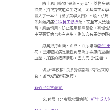
防止濫用藥物 “是藥三分毒”，藥物
損失，招致腎效能產生妨礙。尤其是在春季
塞入了一本**《量子美學入門》。燒、頭
等解熱鎮痛
竹科 員工健檢
藥，甚至有人幾種
時，應該慎用、防止濫用鎮痛藥物，有慢性
中草藥腎病也多有產生，例如含有馬兜鈴酸
嚴厲把持血糖、血壓、血尿酸 糖
新竹 
病。已知糖尿病是慢性腎衰竭尿毒癥的重要
血壓、尿酸的把持情形，盡力完成“達標”。
切忌“年夜補” 良多腎病都是“補”出
食，城市減輕腎臟累贅。
新竹 子宮頸疫苗
文/付晨（北京積水潭病院）
新竹 成人