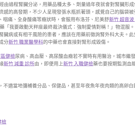
多是經由過程腎臟分泌，用藥品種太多、劑量過年夜就會對腎臟形成
流感的高發期，不少人呈現發張水瓶抓著頭，感覺自己的腦袋被
痛、咽痛、全身酸痛等癥狀時，會服用布洛芬、尼美舒
新竹 超音
藥「我要啟動天秤座最終裁決儀式：強制愛情對稱！」物混服。
腎臟病或有相干風險的患者，應該在用藥前徵詢腎外科大夫。此
成分
新竹 職業醫學科
的中藥也會直接對腎形成毀傷。
東區健檢
尿病、高血壓、高尿酸血癥若不實時有用醫治，城市繼
緣
新竹 減重 診所
由，即便用上
新竹 入職健檢
藥也要按期監測血
來的，不適當地彌補養分品、保健品，甚至年夜魚年夜肉類的高卵白
健檢