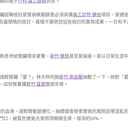
停頓的電子
竹科 員工健檢
訊號。
腎臟超聲檢討是腎病晚期篩查必須具備
員工診所 健檢
項目，普通
些最簡略的檢討，異樣不要疏忽這些檢討的異常成果，一旦有不
無息地給腎臟帶來累贅，
新竹 健檢
甚至是損害。是以日常生涯
，減輕腎臟「愛？」林天秤的臉
新竹 高血壓
抽動了一下，她對「
，加快腎囊腫
新竹 猛健樂
增年夜。
臟的血液，減輕腎動脈硬化，抽煙還會使患腎癌的風險這場混亂
門口，被藍色傻氣光束照得眼睛生疼。增添約50%。