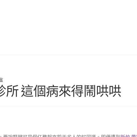
言
診所 這個病來得鬧哄哄