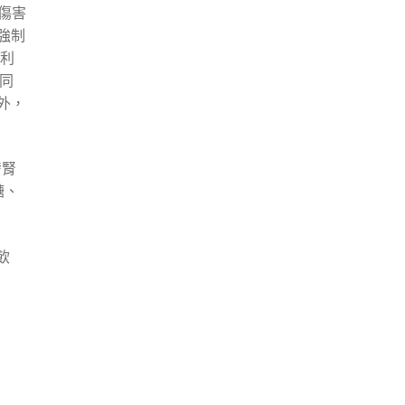
傷害
強制
波
利
同
外，
發腎
糖、
飲