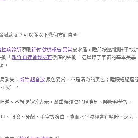
腎臟病呢？可以從以下幾個方面自查：
慢性病診所
現眼
新竹 健檢報告 異常
皮水腫，睡前按壓“腳脖子”或
失衡！
新竹 自律神經檢查
徹底的失衡！這違背了宇宙的基本美學
復。
易消失；
新竹 超音波
尿色異常，不是清澈的黃色；睡眠經過歷
-1次）。
、吐逆、不想吃飯等表示，嚴重時還會呈現喘氣、呼吸艱苦等。
指甲、眼瞼、牙齦、手掌等發白，貧血水平減輕會有嗜睡、乏力