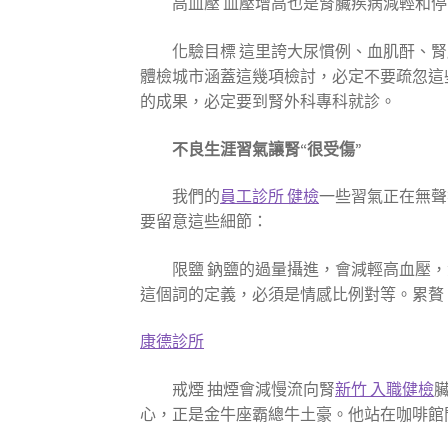
高血壓 血壓增高也是腎臟疾病減輕和
化驗目標 這里誇大尿慣例、血肌酐、
體檢城市涵蓋這幾項檢討，必定不要疏忽這
的成果，必定要到腎外科專科就診。
不良生涯習氣讓腎“很受傷”
我們的
員工診所 健檢
一些習氣正在無聲
要留意這些細節：
限鹽 鈉鹽的過量攝進，會減輕高血壓
這個詞的定義，必須是情感比例對等。累贅
康德診所
戒煙 抽煙會減慢流向腎
新竹 入職健檢
心，正是金牛座霸總牛土豪。他站在咖啡館