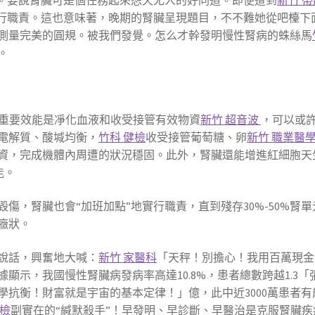
”。要說腎臟可是個任務起來怨天尤人的好同道。即便遭到
新竹 
實行職責。這也意味著，晚期的腎臟呈現題目，不不難她從吧檯下
測量完美的圓規。被我們發覺。怎么才幹發明慢性腎病的蛛絲馬
。
其重要效能是凈化血液和收受接管有效物資
新竹 超音波
，可以或
電解質、酸堿均衡，
竹科 健檢
收受接管葡萄糖、卵
新竹 職業醫
資，完成機體內周遭的狀況穩固。此外，腎臟還能增進紅細胞天
能。
傷，腎臟也會“加班加點”地實行職責，直到殘存30%-50%腎單
癥狀。
說話，興奮地大喊：
新竹 家醫科
「天秤！別擔心！我用百萬現金
顯示，我國慢性腎臟病發病率高達10.8%，患者總數跨越1.3「
抗衡！財富就是宇宙的基本定律！」億，此中近3000萬患者有
健檢
副實在的“緘默殺手”！早發明、早診斷、早醫治是克服腎臟疾