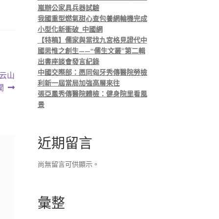
嵐辦公家具兵器試驗
我國重型燃氣甜心查包養網輪機完成
小型化新衝破_中國網
【特稿】儒家與當找九宮格見證代中
國思惟之創生——“儒生文叢”第二輯
出書座談會發言紀錄
中國交際部：愿同匈牙秀傳醫院勞檢
白云山
利新一屆當局加強高層來往
聞
張亞鳳秀傳醫院體檢：健身院里看風
景
近期留言
尚無留言可供顯示。
彙整