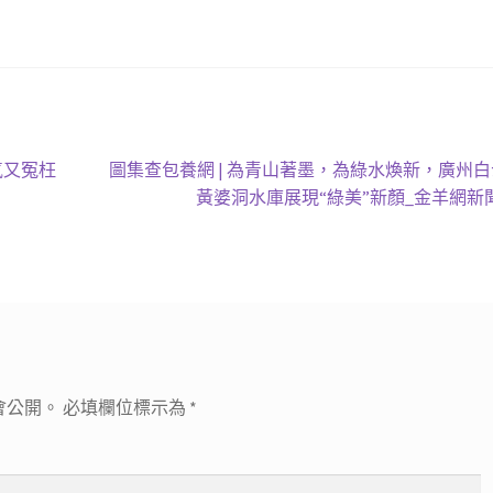
下
氣又冤枉
圖集查包養網 | 為青山著墨，為綠水煥新，廣州
一
黃婆洞水庫展現“綠美”新顏_金羊網新
篇
文
章:
會公開。
必填欄位標示為
*