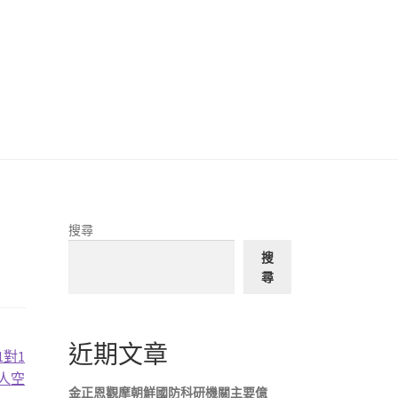
搜尋
搜
尋
近期文章
1對1
人空
金正恩觀摩朝鮮國防科研機關主要億