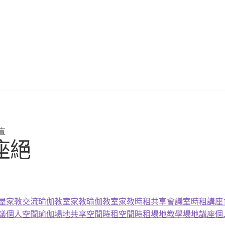
言
座絕
屋
家教
交流
瑜伽教室
家教
瑜伽教室
家教
時租
共享會議室
時租
講座
議
個人空間
瑜伽場地
共享空間
時租空間
時租場地
教學場地
講座
個