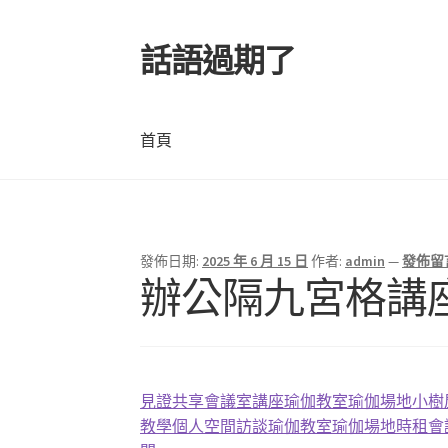
話語過期了
跳
跳
至
至
導
主
覽
要
首頁
列
內
容
首頁
發佈日期:
2025 年 6 月 15 日
作者:
admin
—
發佈留
辦公隔九宮格講
見證
共享會議室
講座
瑜伽教室
瑜伽場地
小樹
教學
個人空間
訪談
瑜伽教室
瑜伽場地
時租會