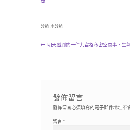
間
分類: 未分類
文
上
明天碰到的一件九宮格私密空間事，生
一
章
篇
導
文
章:
覽
發佈留言
發佈留言必須填寫的電子郵件地址不
留言
*