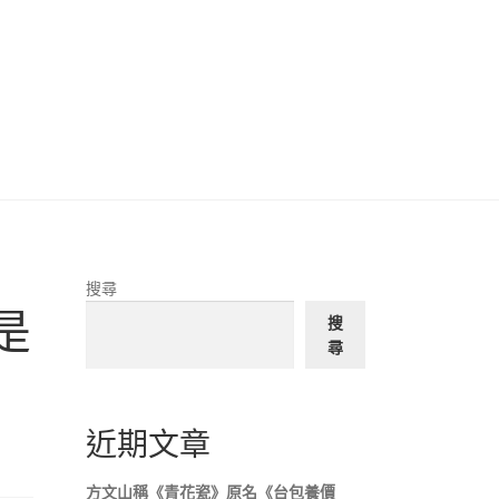
搜尋
是
搜
尋
近期文章
方文山稱《青花瓷》原名《台包養價