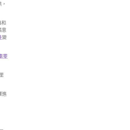
洪，
路和
滿意
件
變
車零
里
運進