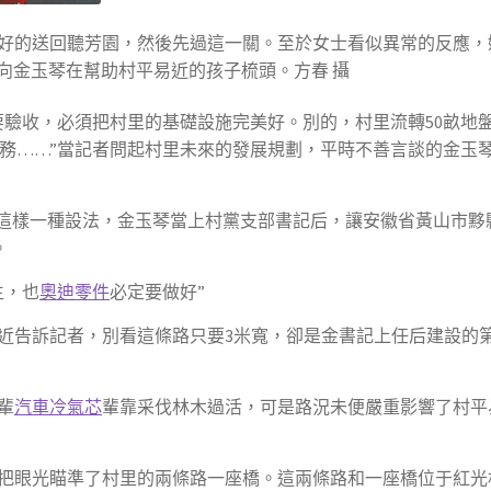
的送回聽芳園，然後先過這一關。至於女士看似異常的反應，
向金玉琴在幫助村平易近的孩子梳頭。方春 攝
要驗收，必須把村里的基礎設施完美好。別的，村里流轉50畝地
務……”當記者問起村里未來的發展規劃，平時不善言談的金玉
是這樣一種設法，金玉琴當上村黨支部書記后，讓安徽省黃山市黟
。
生，也
奧迪零件
必定要做好”
近告訴記者，別看這條路只要3米寬，卻是金書記上任后建設的
輩
汽車冷氣芯
輩靠采伐林木過活，可是路況未便嚴重影響了村平
把眼光瞄準了村里的兩條路一座橋。這兩條路和一座橋位于紅光