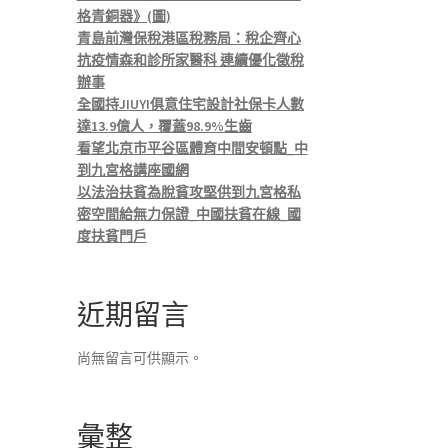
格青銅器》(圖)
青島前灣保稅港區稅務局：稅企齊心
抗疫情森和診所家醫科 連續優化徵稅
辦事
全國持JIUYI俱意住宅設計社保卡人數
達13.9億人，覆蓋98.9%生齒
看望北京市平谷區體育中間安頓點_中
到九宮格講座國網
以法治扶貧為脫貧攻堅供到九宮格私
密空間給無力保證_中國扶貧在線_國
度扶貧門戶
近期留言
尚無留言可供顯示。
彙整