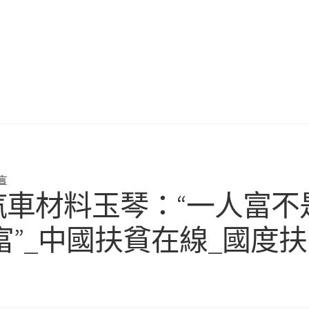
言
德汽車材料玉琴：“一人富不
”_中國扶貧在線_國度扶