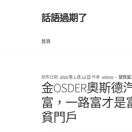
話語過期了
跳
跳
至
至
導
主
覽
要
首頁
列
內
容
首頁
發佈日期:
2026 年 1 月 13 日
作者:
admin
—
發佈留
金OSDER奧斯
富，一路富才是富
貧門戶