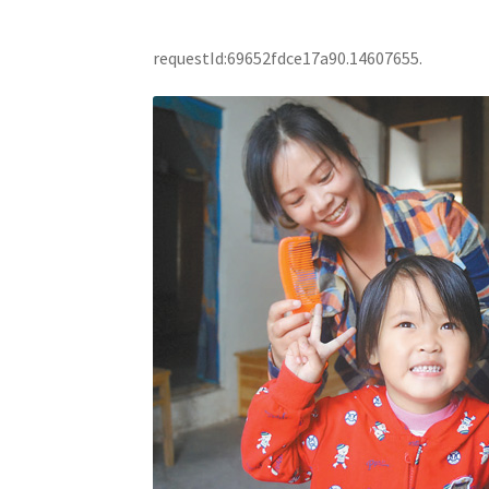
requestId:69652fdce17a90.14607655.