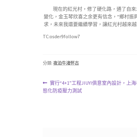
現在的紅光村，修了硬化路，通了自來
變化，金玉琴欣喜之余更有信念，“鄉村振
求，未來我還要繼續學習，讓紅光村越來越
TC:osder9follow7
分類:
夜泊牛渚怀古
文
上
實行“4+1”工程JIUYI俱意室內設計，上
一
態化防疫壓力測試
章
篇
導
文
章:
覽