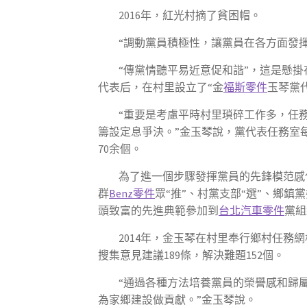
2016年，紅光村摘了貧困帽。
“調動黨員積極性，讓黨員在各方面發揮
“傳黨情聽平易近意促和諧”，這是懸掛
代表后，在村里設立了“金
福斯零件
玉琴黨
“重要是考慮平時村里瑣碎工作多，任
籌設定息爭決。”金玉琴說，黨代表任務室
70余個。
為了進一個步驟發揮黨員的先鋒模范感
群
Benz零件
眾“推”、村黨支部“選”、鄉鎮黨
頭致富的先進典範參加到
台北汽車零件
黨組
2014年，金玉琴在村里奉行鄉村任務
搜集意見建議189條，解決難題152個。
“通過各種方法培養黨員的榮譽感和歸
為家鄉建設做貢獻。”金玉琴說。