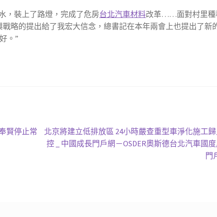
水，裝上了路燈，完成了危房
台北汽車材料
改革……面對村里種
興戰略的提出給了我宏大信念，總書記在本年兩會上也提出了新
好。”
下
海奉賢停止常
北京將建立低排放區 24小時嚴查重型車淨化施工
一
控 _ 中國成長門戶網－OSDER奧斯德台北汽車國
篇
門
文
章: