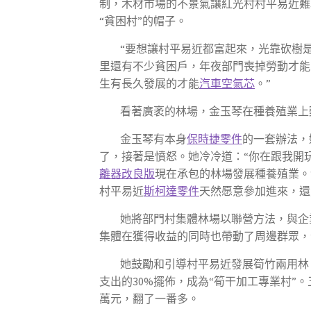
制，木材市場的不景氣讓紅光村村平易近難
“貧困村”的帽子。
“要想讓村平易近都富起來，光靠砍樹
里還有不少貧困戶，年夜部門喪掉勞動才能
生有長久發展的才能
汽車空氣芯
。”
看著廣袤的林場，金玉琴在種養殖業上
金玉琴有本身
保時捷零件
的一套辦法，
了，接著是憤怒。她冷冷道：“你在跟我開
離器改良版
現在承包的林場發展種養殖業。
村平易近
斯柯達零件
天然愿意參加進來，還
她將部門村集體林場以聯營方法，與企
集體在獲得收益的同時也帶動了周邊群眾，今朝
她鼓勵和引導村平易近發展筍竹兩用林，
支出的30%擺佈，成為“筍干加工專業村”
萬元，翻了一番多。