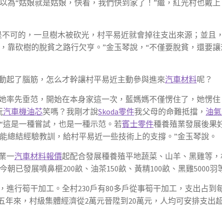
以為“姑娘就是姑娘，快看，我們快到家了！”繼，紅光村也戴上
是不可的，一旦樹木被砍光，村平易近就會掉往支出來源；並且
，靠砍樹的脫貧之路行欠亨。”金玉琴說，“不僅要脫貧，還要讓
動起了腦筋，怎么才幹讓村平易近主動參與進來
汽車材料
呢？
她率先垂范，開始在本身家這一次，藍媽媽不僅愣住了，她愣住
玩
汽車機油芯
笑嗎？我剛才說
Skoda零件
我父母的命難抵擋，
油氣
“這是一種嘗試，也是一種示范。若
賓士零件
種養殖業發展後果
能總結經驗教訓，給村平易近一些技術上的支撐。”金玉琴說。
業一
汽車材料報價
起配合發展種養殖平地蔬菜、山羊、黑雞等，
已發展噴鼻榧200畝、油茶150畝、黃精100畝、黑雞5000羽
進行筍干加工。全村230戶有80多戶從事筍干加工，支出占到
。五年來，村級集體經濟從2萬元晉陞到20萬元，人均可安排支出超