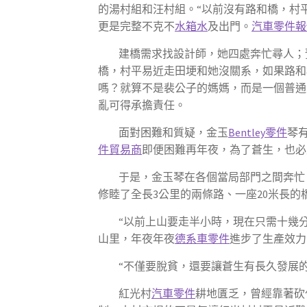
的湯村組和汪村組。“以前沒有路和橋，村
更是完整不克不
水箱水
及出門。
汽車零件報
建橋需求找設計師，她四處奔忙尋人；
橋，村平易近走田埂和她沒關系，如果路和
嗎？就算不是裴公子的媽媽，而是一個普通
亂可得承擔責任。
面對困難和質疑，金玉
Bentley零件
琴
件貿易商
即便困難再年夜，為了蒼生，也必
于是，金玉琴在各個當局部門之間奔忙，
修睦了全長3公里的兩條路、一座20米長的
“以前上山要走半小時，現在只需十幾
山里，年夜年夜
德系車零件
進步了生產效力
“不僅要脫貧，還要讓蒼生有長久發展的
紅光村
汽車零件
耕地匱乏，曾經靠著砍