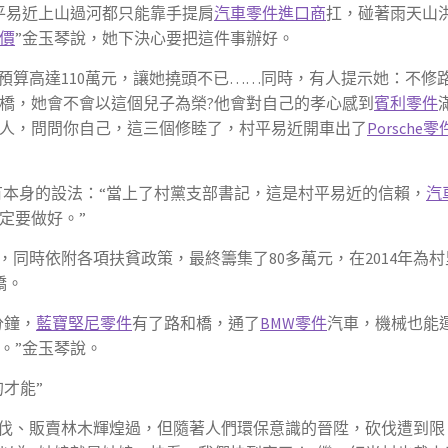
平易近上山過河都只能靠手提肩
汽車零件進口商
扛，碰著雨天山
價
”金玉琴說，她下決心要把這件事辦好。
預算高達110萬元，讓她撓頭不已……同時，有人提示她：不修
橋，她會不會以這個兒子為榮?他會對自己的孝心感到
賓利零件
人，問問你自己，這三個修睦了，村平易近開車出了
Porsche零
有本身的設法：“當上了村黨支部書記，這是村平易近的信賴，
汽
定要做好。”
同時依附各項扶貧政策，最終籌集了80多萬元，在2014年為村
橋。
分鐘，
藍寶堅尼零件
有了路和橋，通了
BMW零件
汽車，機械也能
。”金玉琴說。
才能”
伐、販賣林木輝煌過，但隨著人們環保意識的晉陞，砍伐遭到限