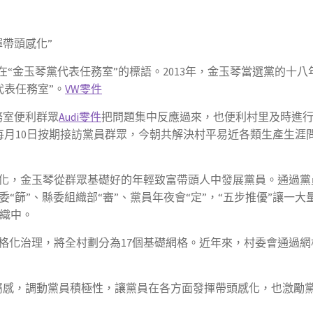
帶頭感化”
在“金玉琴黨代表任務室”的標語。2013年，金玉琴當選黨的十八
代表任務室”。
VW零件
務室便利群眾
Audi零件
把問題集中反應過來，也便利村里及時進
每月10日按期接訪黨員群眾，今朝共解決村平易近各類生產生涯
化，金玉琴從群眾基礎好的年輕致富帶頭人中發展黨員。通過黨
委“篩”、縣委組織部“審”、黨員年夜會“定”，“五步推優”讓一大
織中。
網格化治理，將全村劃分為17個基礎網格。近年來，村委會通過網
屬感，調動黨員積極性，讓黨員在各方面發揮帶頭感化，也激勵