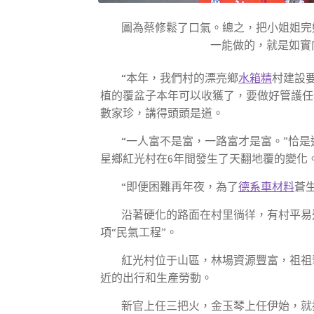
圖為蔡修鬆了口氣。總之，把小姐姐完好
一能做的，就是如實
“本年，我們村的漂亮鄉
水箱精
村建設
植的覆盆子本年可以收獲了，要做好管護任
數家珍，講得頭頭是道。
“一人富不是富，一路富才是富。”恰
星鄉紅光村在6年間發生了天翻地覆的變化
“即便困難再年夜，為了
德系車材料
蒼
沿著硬化的路面在村里徜徉，有村平易
項“民氣工程”。
紅光村位于山區，林場資源豐富，祖祖
近的出行和生產勞動。
新官上任三把火，金玉琴上任伊始，就